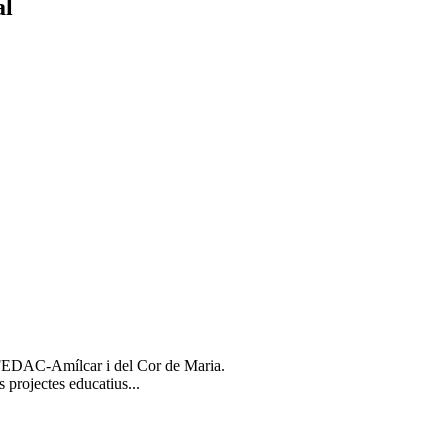
al
l FEDAC-Amílcar i del Cor de Maria.
s projectes educatius...