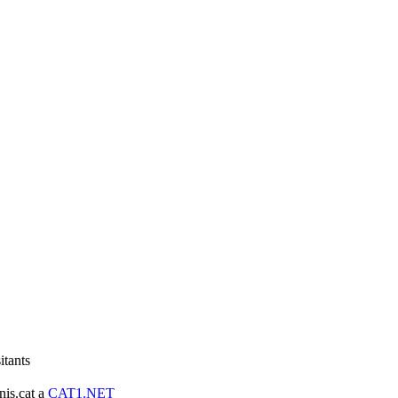
itants
nis.cat a
CAT1.NET