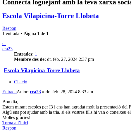
Connecta loguejant amb la teva xarxa soci
Escola Vilapicina-Torre Llobeta
Respon
1 entrada • Pàgina
1
de
1
cr
cra23
Entrades:
1
Membre des de:
dt. feb. 27, 2024 2:37 pm
Escola Vilapicina-Torre Llobeta
Citació
Entrada
Autor:
cra23
»
dc. feb. 28, 2024 8:33 am
Bon dia,
Estem mirant escoles per I3 i ens han agradat molt la presentació de
Algú ens pot ajudar amb la tria, si els vostres fills hi van o coneixeu el
Moltes gràcies!
Torna a l’inici
Respon