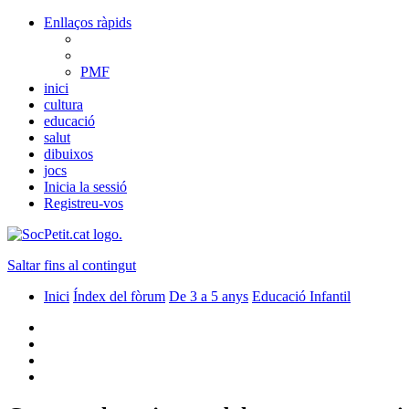
Enllaços ràpids
PMF
inici
cultura
educació
salut
dibuixos
jocs
Inicia la sessió
Registreu-vos
Saltar fins al contingut
Inici
Índex del fòrum
De 3 a 5 anys
Educació Infantil