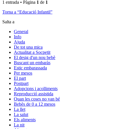
1 entrada • Pàgina
1
de
1
Torna a “Educació Infantil”
Salta a
General
Info
Ajuda
De tot una mica
Actualitat a Socpetit
El desig d'un nou bebè
Buscant un embaràs
Estic embarassada
Per mesos
El part
Postpart
Adopcions i acolliments
Reproducció assistida
Quan les coses no van bé
Bebès de 0 a 12 mesos
La llet
La salut
Els aliments
La nit