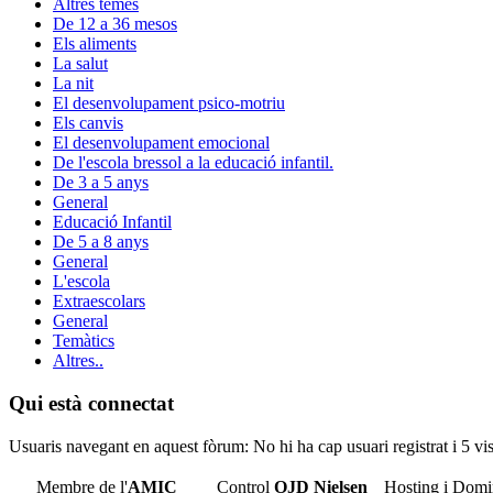
Altres temes
De 12 a 36 mesos
Els aliments
La salut
La nit
El desenvolupament psico-motriu
Els canvis
El desenvolupament emocional
De l'escola bressol a la educació infantil.
De 3 a 5 anys
General
Educació Infantil
De 5 a 8 anys
General
L'escola
Extraescolars
General
Temàtics
Altres..
Qui està connectat
Usuaris navegant en aquest fòrum: No hi ha cap usuari registrat i 5 vis
Membre de l'
AMIC
Control
OJD
Nielsen
Hosting i Domi