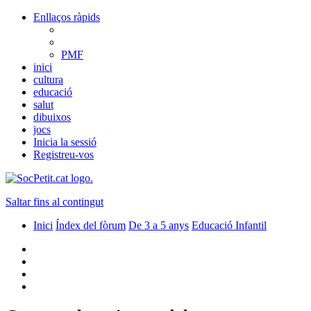
Enllaços ràpids
PMF
inici
cultura
educació
salut
dibuixos
jocs
Inicia la sessió
Registreu-vos
Saltar fins al contingut
Inici
Índex del fòrum
De 3 a 5 anys
Educació Infantil