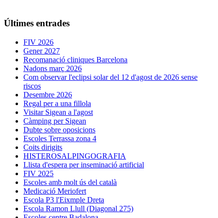
Últimes entrades
FIV 2026
Gener 2027
Recomanació cliniques Barcelona
Nadons març 2026
Com observar l'eclipsi solar del 12 d'agost de 2026 sense
riscos
Desembre 2026
Regal per a una fillola
Visitar Sigean a l'agost
Càmping per Sigean
Dubte sobre oposicions
Escoles Terrassa zona 4
Coits dirigits
HISTEROSALPINGOGRAFIA
Llista d'espera per inseminació artificial
FIV 2025
Escoles amb molt ús del català
Medicació Meriofert
Escola P3 l'Eixmple Dreta
Escola Ramon Llull (Diagonal 275)
Escoles centre Badalona