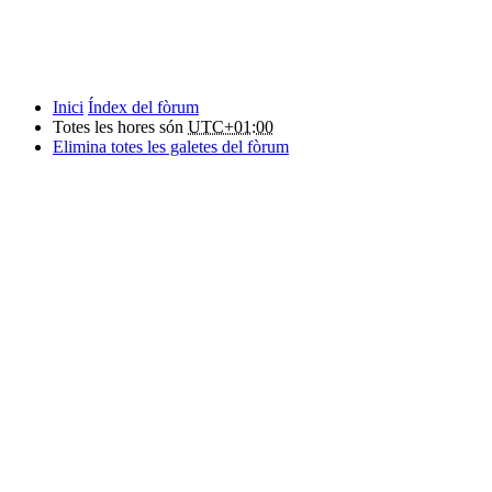
Inici
Índex del fòrum
Totes les hores són
UTC+01:00
Elimina totes les galetes del fòrum