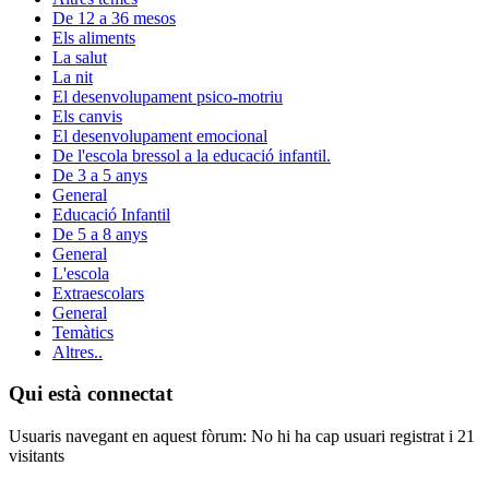
De 12 a 36 mesos
Els aliments
La salut
La nit
El desenvolupament psico-motriu
Els canvis
El desenvolupament emocional
De l'escola bressol a la educació infantil.
De 3 a 5 anys
General
Educació Infantil
De 5 a 8 anys
General
L'escola
Extraescolars
General
Temàtics
Altres..
Qui està connectat
Usuaris navegant en aquest fòrum: No hi ha cap usuari registrat i 21
visitants