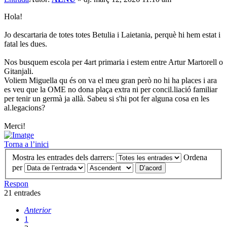
Hola!
Jo descartaria de totes totes Betulia i Laietania, perquè hi hem estat i
fatal les dues.
Nos busquem escola per 4art primaria i estem entre Artur Martorell o
Gitanjali.
Voliem Miguella qu és on va el meu gran però no hi ha places i ara
es veu que la OME no dona plaça extra ni per concil.liació familiar
per tenir un germà ja allà. Sabeu si s'hi pot fer alguna cosa en les
al.legacions?
Merci!
Torna a l’inici
Mostra les entrades dels darrers:
Ordena
per
Respon
21 entrades
Anterior
1