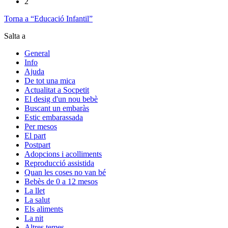
2
Torna a “Educació Infantil”
Salta a
General
Info
Ajuda
De tot una mica
Actualitat a Socpetit
El desig d'un nou bebè
Buscant un embaràs
Estic embarassada
Per mesos
El part
Postpart
Adopcions i acolliments
Reproducció assistida
Quan les coses no van bé
Bebès de 0 a 12 mesos
La llet
La salut
Els aliments
La nit
Altres temes