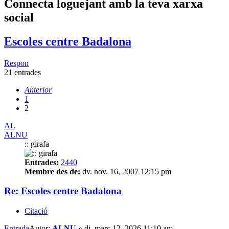
Connecta loguejant amb la teva xarxa
social
Escoles centre Badalona
Respon
21 entrades
Anterior
1
2
AL
ALNU
:: girafa
Entrades:
2440
Membre des de:
dv. nov. 16, 2007 12:15 pm
Re: Escoles centre Badalona
Citació
Entrada
Autor:
ALNU
»
dj. març 12, 2026 11:10 am