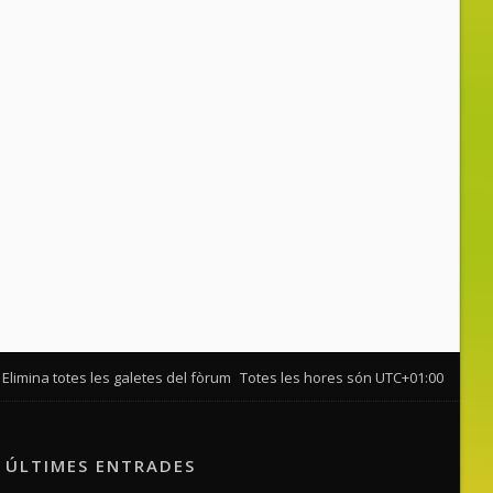
Elimina totes les galetes del fòrum
Totes les hores són
UTC+01:00
ÚLTIMES ENTRADES