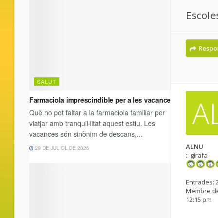
Escole
Respo
A
ALNU
:: girafa
Entrades:
Membre de
12:15 pm