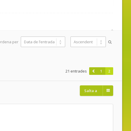
rdena per
21 entrades
1
2
Salta a