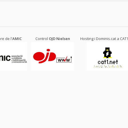
e de l'
AMIC
Control
OJD
Nielsen
Hosting i Dominis.cat a
CAT1