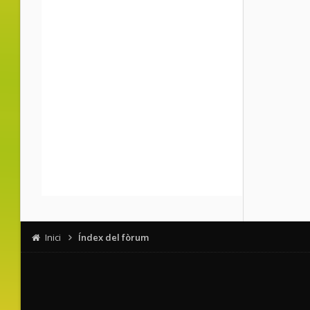
Inici
Índex del fòrum