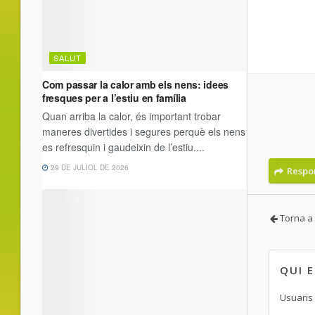
Respo
Torna a 
QUI 
Usuaris 