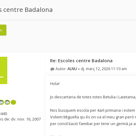
s centre Badalona
n
Re: Escoles centre Badalona
L
Autor:
ALNU
»
dj. març 12, 2026 11:10 am
Hola!
Jo descartaria de totes totes Betulia i Laietania
Nos busquem escola per 4art primaria i estem en
2440
Voliem Miguella qu és on va el meu gran però n
s de:
dv. nov. 16, 2007
per concil.liació familiar per tenir un germà ja 