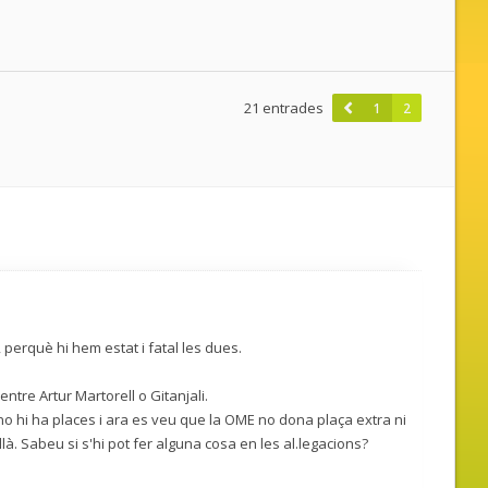
21 entrades
1
2
, perquè hi hem estat i fatal les dues.
tre Artur Martorell o Gitanjali.
o hi ha places i ara es veu que la OME no dona plaça extra ni
allà. Sabeu si s'hi pot fer alguna cosa en les al.legacions?