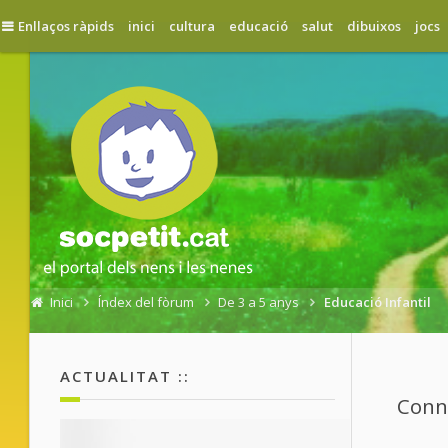
Enllaços ràpids
inici
cultura
educació
salut
dibuixos
jocs
Inici
Índex del fòrum
De 3 a 5 anys
Educació Infantil
ACTUALITAT ::
Conne