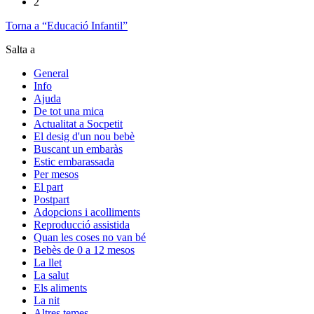
2
Torna a “Educació Infantil”
Salta a
General
Info
Ajuda
De tot una mica
Actualitat a Socpetit
El desig d'un nou bebè
Buscant un embaràs
Estic embarassada
Per mesos
El part
Postpart
Adopcions i acolliments
Reproducció assistida
Quan les coses no van bé
Bebès de 0 a 12 mesos
La llet
La salut
Els aliments
La nit
Altres temes