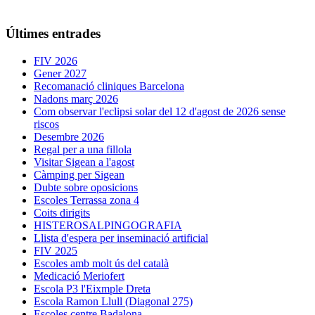
Últimes entrades
FIV 2026
Gener 2027
Recomanació cliniques Barcelona
Nadons març 2026
Com observar l'eclipsi solar del 12 d'agost de 2026 sense
riscos
Desembre 2026
Regal per a una fillola
Visitar Sigean a l'agost
Càmping per Sigean
Dubte sobre oposicions
Escoles Terrassa zona 4
Coits dirigits
HISTEROSALPINGOGRAFIA
Llista d'espera per inseminació artificial
FIV 2025
Escoles amb molt ús del català
Medicació Meriofert
Escola P3 l'Eixmple Dreta
Escola Ramon Llull (Diagonal 275)
Escoles centre Badalona