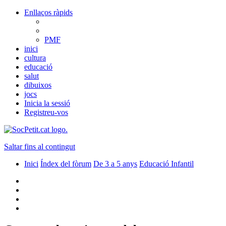
Enllaços ràpids
PMF
inici
cultura
educació
salut
dibuixos
jocs
Inicia la sessió
Registreu-vos
Saltar fins al contingut
Inici
Índex del fòrum
De 3 a 5 anys
Educació Infantil