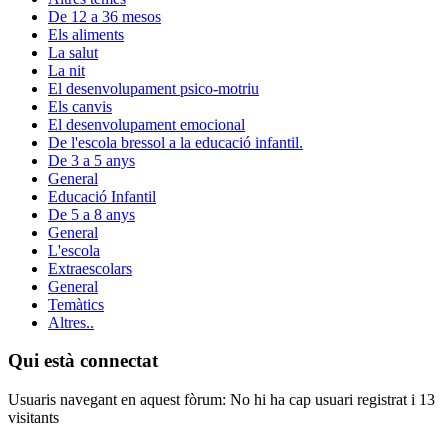
De 12 a 36 mesos
Els aliments
La salut
La nit
El desenvolupament psico-motriu
Els canvis
El desenvolupament emocional
De l'escola bressol a la educació infantil.
De 3 a 5 anys
General
Educació Infantil
De 5 a 8 anys
General
L'escola
Extraescolars
General
Temàtics
Altres..
Qui està connectat
Usuaris navegant en aquest fòrum: No hi ha cap usuari registrat i 13
visitants