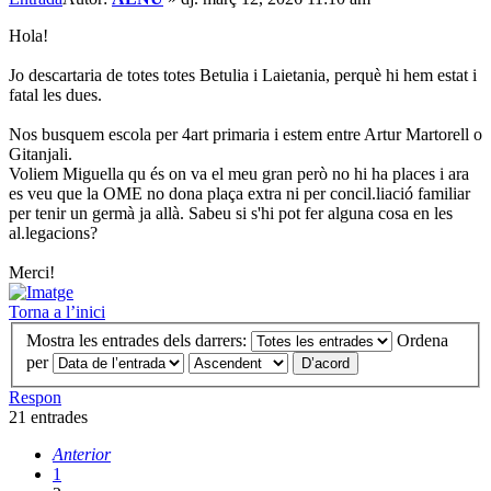
Hola!
Jo descartaria de totes totes Betulia i Laietania, perquè hi hem estat i
fatal les dues.
Nos busquem escola per 4art primaria i estem entre Artur Martorell o
Gitanjali.
Voliem Miguella qu és on va el meu gran però no hi ha places i ara
es veu que la OME no dona plaça extra ni per concil.liació familiar
per tenir un germà ja allà. Sabeu si s'hi pot fer alguna cosa en les
al.legacions?
Merci!
Torna a l’inici
Mostra les entrades dels darrers:
Ordena
per
Respon
21 entrades
Anterior
1