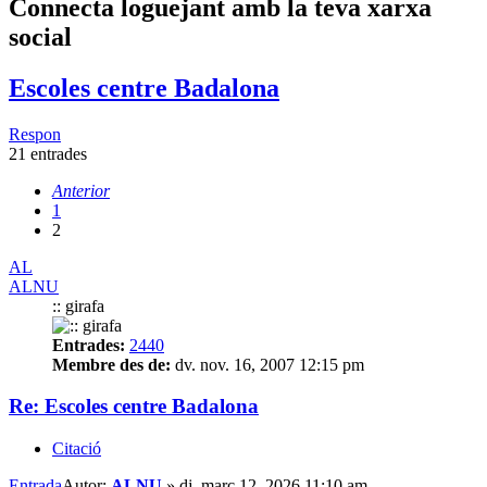
Connecta loguejant amb la teva xarxa
social
Escoles centre Badalona
Respon
21 entrades
Anterior
1
2
AL
ALNU
:: girafa
Entrades:
2440
Membre des de:
dv. nov. 16, 2007 12:15 pm
Re: Escoles centre Badalona
Citació
Entrada
Autor:
ALNU
»
dj. març 12, 2026 11:10 am