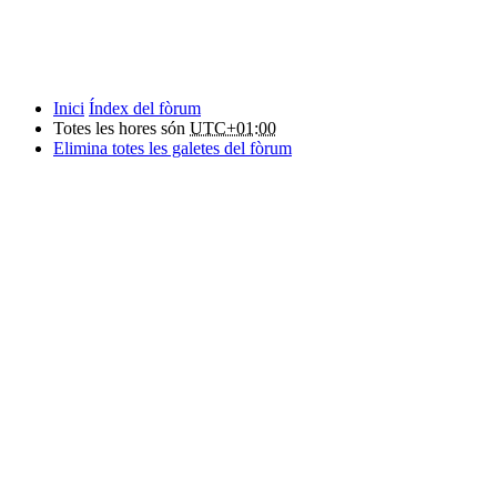
Inici
Índex del fòrum
Totes les hores són
UTC+01:00
Elimina totes les galetes del fòrum