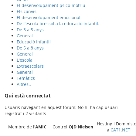
El desenvolupament psico-motriu
Els canvis
El desenvolupament emocional
De l'escola bressol a la educació infantil.
De 3 a 5 anys
General
Educació Infantil
De 5 a 8 anys
General
L'escola
Extraescolars
General
Temàtics
Altres..
Qui està connectat
Usuaris navegant en aquest fòrum: No hi ha cap usuari
registrat i 2 visitants
Hosting i Dominis.c
Membre de l'
AMIC
Control
OJD
Nielsen
a
CAT1.NET