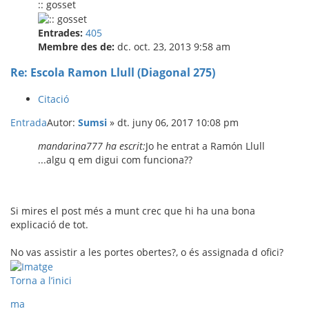
:: gosset
Entrades:
405
Membre des de:
dc. oct. 23, 2013 9:58 am
Re: Escola Ramon Llull (Diagonal 275)
Citació
Entrada
Autor:
Sumsi
»
dt. juny 06, 2017 10:08 pm
mandarina777 ha escrit:
Jo he entrat a Ramón Llull
...algu q em digui com funciona??
Si mires el post més a munt crec que hi ha una bona
explicació de tot.
No vas assistir a les portes obertes?, o és assignada d ofici?
Torna a l’inici
ma