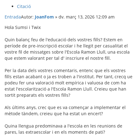
Citació
Entrada
Autor:
JoanFom
»
dv. març 13, 2026 12:09 am
Hola Sumsi i Twix
Quin balanç feu de l'educació dels vostres fills? Estem en
període de pre-inscripció escolar i he llegit per casualitat el
vostre fil de missatges sobre l'Escola Ramon Llull, una escola
que estem valorant per tal d' inscriure el nostre fill.
Per la data dels vostres comentaris, entenc que els vostres
fills estan acabant o ja es troben a l'institut. Per tant, crecq ue
podeu fer una valoració molt empírica i valuosa de com ha
estat l'escolarització a l'Escola Ramon Llull. Creieu que han
sortit preparats els vostres fills?
Als últims anys, crec que es va començar a implementar el
mètode tàndem, creieu que ha estat un encert?
Quina llengua predominava a l'escola en les reunions de
pares, las extraescolar i en els moments de pati?