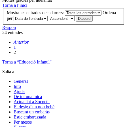
Moltes gràcies per adelantat
Torna a l’inici
Mostra les entrades dels darrers:
Ordena
per
Respon
24 entrades
Anterior
1
2
Torna a “Educació Infantil”
Salta a
General
Info
Ajuda
De tot una mica
Actualitat a Socpetit
El desig d'un nou bebè
Buscant un embaràs
Estic embarassada
Per mesos