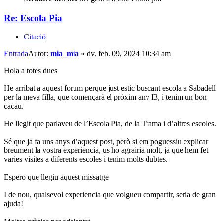
Re: Escola Pia
Citació
Entrada
Autor:
mia_mia
»
dv. feb. 09, 2024 10:34 am
Hola a totes dues
He arribat a aquest forum perque just estic buscant escola a Sabadell
per la meva filla, que començarà el pròxim any I3, i tenim un bon
cacau.
He llegit que parlaveu de l’Escola Pia, de la Trama i d’altres escoles.
Sé que ja fa uns anys d’aquest post, però si em poguessiu explicar
breument la vostra experiencia, us ho agrairia molt, ja que hem fet
varies visites a diferents escoles i tenim molts dubtes.
Espero que llegiu aquest missatge
I de nou, qualsevol experiencia que volgueu compartir, seria de gran
ajuda!