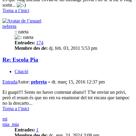
sortir...
Torna a l’inici
pebreta
:: rateta
Entrades:
174
Membre des de:
dj. feb. 03, 2011 5:53 pm
Re: Escola Pia
Citació
Entrada
Autor:
pebreta
»
dt. març 15, 2016 12:37 pm
Ei guapi!!! Sento no haver contestat abans!! T'he enviat un privi,
però el resum és que no em va enamorar del tot encara que tampoc
no la descarto...
Torna a l’inici
mi
mia_mia
Entrades:
1
Membre des de:
dc. gen. 24, 2024 3:08 pm