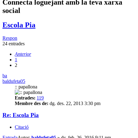
Connecta loguejant amb la teva xarxa
social
Escola Pia
Respon
24 entrades
Anterior
1
2
ba
baldufeta05
:: papallona
Entrades:
119
Membre des de:
dg. des. 22, 2013 3:30 pm
Re: Escola Pia
Citació
Entrada
Autor:
baldufeta05
»
dv. feb. 26, 2016 9:11 pm