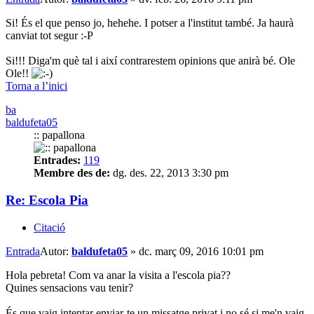
Si! És el que penso jo, hehehe. I potser a l'institut també. Ja haurà
canviat tot segur :-P
Si!!! Diga'm què tal i així contrarestem opinions que anirà bé. Ole
Ole!!
Torna a l’inici
ba
baldufeta05
:: papallona
Entrades:
119
Membre des de:
dg. des. 22, 2013 3:30 pm
Re: Escola Pia
Citació
Entrada
Autor:
baldufeta05
»
dc. març 09, 2016 10:01 pm
Hola pebreta! Com va anar la visita a l'escola pia??
Quines sensacions vau tenir?
És que vaig intentar enviar-te un missatge privat i no sé si me'n vaig