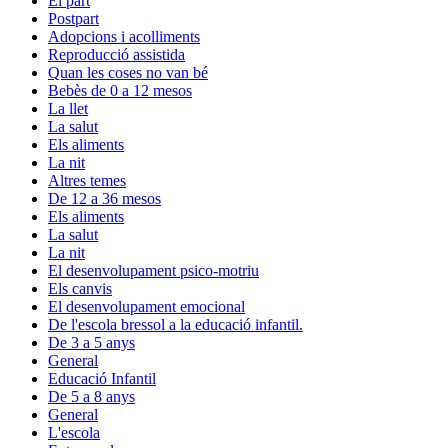
El part
Postpart
Adopcions i acolliments
Reproducció assistida
Quan les coses no van bé
Bebès de 0 a 12 mesos
La llet
La salut
Els aliments
La nit
Altres temes
De 12 a 36 mesos
Els aliments
La salut
La nit
El desenvolupament psico-motriu
Els canvis
El desenvolupament emocional
De l'escola bressol a la educació infantil.
De 3 a 5 anys
General
Educació Infantil
De 5 a 8 anys
General
L'escola