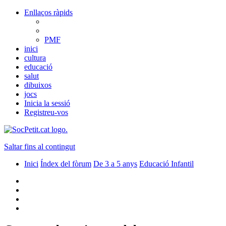
Enllaços ràpids
PMF
inici
cultura
educació
salut
dibuixos
jocs
Inicia la sessió
Registreu-vos
Saltar fins al contingut
Inici
Índex del fòrum
De 3 a 5 anys
Educació Infantil