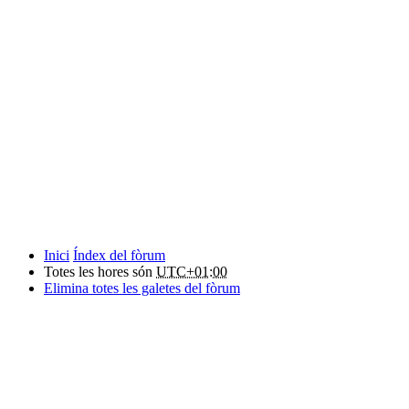
Inici
Índex del fòrum
Totes les hores són
UTC+01:00
Elimina totes les galetes del fòrum