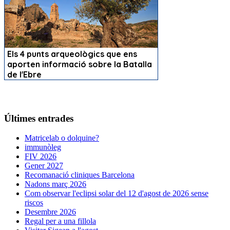
Últimes entrades
Matricelab o dolquine?
immunòleg
FIV 2026
Gener 2027
Recomanació cliniques Barcelona
Nadons març 2026
Com observar l'eclipsi solar del 12 d'agost de 2026 sense
riscos
Desembre 2026
Regal per a una fillola