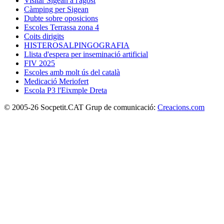
Visitar Sigean a l'agost
Càmping per Sigean
Dubte sobre oposicions
Escoles Terrassa zona 4
Coits dirigits
HISTEROSALPINGOGRAFIA
Llista d'espera per inseminació artificial
FIV 2025
Escoles amb molt ús del català
Medicació Meriofert
Escola P3 l'Eixmple Dreta
© 2005-26 Socpetit.CAT Grup de comunicació:
Creacions.com