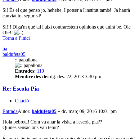
Si! És el que penso jo, hehehe. I potser a l'institut també. Ja haurà
canviat tot segur :-P
Si!!! Diga'm què tal i així contrarestem opinions que anirà bé. Ole
Ole!!
Torna a l’inici
ba
baldufeta05
:: papallona
Entrades:
119
Membre des de:
dg. des. 22, 2013 3:30 pm
Re: Escola Pia
Citació
Entrada
Autor:
baldufeta05
»
dc. març 09, 2016 10:01 pm
Hola pebreta! Com va anar la visita a l'escola pia??
Quines sensacions vau tenir?
És que vaig intentar enviar-te un missatge privat i no sé si me'n vaig