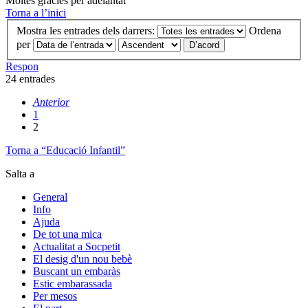
Moltes gràcies per adelantat
Torna a l’inici
Mostra les entrades dels darrers:
Ordena
per
Respon
24 entrades
Anterior
1
2
Torna a “Educació Infantil”
Salta a
General
Info
Ajuda
De tot una mica
Actualitat a Socpetit
El desig d'un nou bebè
Buscant un embaràs
Estic embarassada
Per mesos