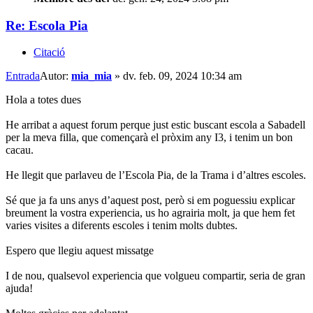
Re: Escola Pia
Citació
Entrada
Autor:
mia_mia
»
dv. feb. 09, 2024 10:34 am
Hola a totes dues
He arribat a aquest forum perque just estic buscant escola a Sabadell
per la meva filla, que començarà el pròxim any I3, i tenim un bon
cacau.
He llegit que parlaveu de l’Escola Pia, de la Trama i d’altres escoles.
Sé que ja fa uns anys d’aquest post, però si em poguessiu explicar
breument la vostra experiencia, us ho agrairia molt, ja que hem fet
varies visites a diferents escoles i tenim molts dubtes.
Espero que llegiu aquest missatge
I de nou, qualsevol experiencia que volgueu compartir, seria de gran
ajuda!