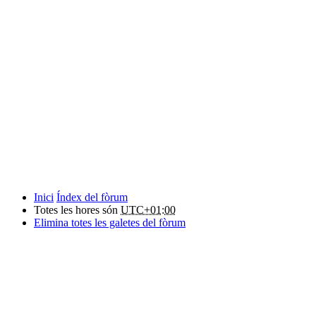
Inici
Índex del fòrum
Totes les hores són
UTC+01:00
Elimina totes les galetes del fòrum