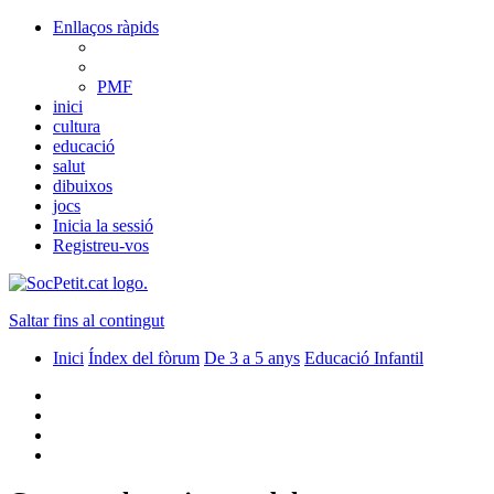
Enllaços ràpids
PMF
inici
cultura
educació
salut
dibuixos
jocs
Inicia la sessió
Registreu-vos
Saltar fins al contingut
Inici
Índex del fòrum
De 3 a 5 anys
Educació Infantil