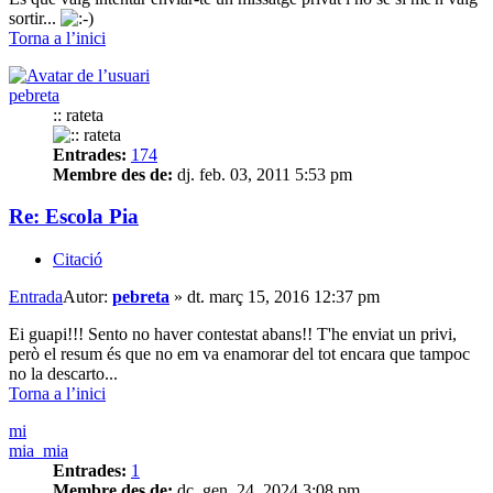
sortir...
Torna a l’inici
pebreta
:: rateta
Entrades:
174
Membre des de:
dj. feb. 03, 2011 5:53 pm
Re: Escola Pia
Citació
Entrada
Autor:
pebreta
»
dt. març 15, 2016 12:37 pm
Ei guapi!!! Sento no haver contestat abans!! T'he enviat un privi,
però el resum és que no em va enamorar del tot encara que tampoc
no la descarto...
Torna a l’inici
mi
mia_mia
Entrades:
1
Membre des de:
dc. gen. 24, 2024 3:08 pm