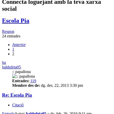
Connecta loguejant amb la teva xarxa
social
Escola Pia
Respon
24 entrades
Anterior
1
2
ba
baldufeta05
:: papallona
Entrades:
119
Membre des de:
dg. des. 22, 2013 3:30 pm
Re: Escola Pia
Citació
Entrada
Autor:
baldufeta05
»
dv. feb. 26, 2016 9:11 pm