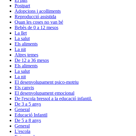
El part
Postpart
Adopcions i acolliments
Reproducció assistida
Quan les coses no van bé
Bebès de 0 a 12 mesos
La llet
La salut
Els aliments
La nit
Altres temes
De 12 a 36 mesos
Els aliments
La salut
La nit
El desenvolupament psico-motriu
Els canvis
El desenvolupament emocional
De l'escola bressol a la educació infantil.
De 3 a 5 anys
General
Educació Infantil
De 5 a 8 anys
General
L'escola