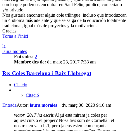
con lo que podemos encontrar en Sant Feliu, público, concertado
y/o privado.
Nos gustaría encontrar algún cole trilingue, incluso que introduzcan
un 4 idioma más adelante y que se salga de la educación totalmente
tradicional, igual más de proyectos y la motivación.
Gracias.
Torna a l’inici
la
laura.morales
Entrades:
2
Membre des de:
dt. maig 23, 2017 7:33 am
Re: Coles Barcelona i Baix Llobregat
Citació
Citació
Entrada
Autor:
laura.morales
»
dv. març 06, 2020 9:16 am
victor_2017 ha escrit:
Algú està mirant ja coles per
aquest curs o el proper? Nosaltres som de Cornellà i el
nostre nen va a P-1, però ja ens estem començant a
moure'ns perquè és un tema que ens amoïna. Encara no