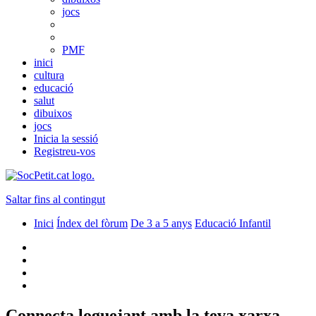
jocs
PMF
inici
cultura
educació
salut
dibuixos
jocs
Inicia la sessió
Registreu-vos
Saltar fins al contingut
Inici
Índex del fòrum
De 3 a 5 anys
Educació Infantil
Connecta loguejant amb la teva xarxa