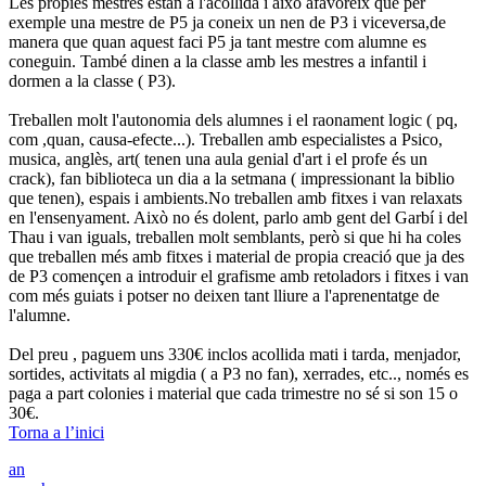
Les propies mestres estan a l'acollida i això afavoreix que per
exemple una mestre de P5 ja coneix un nen de P3 i viceversa,de
manera que quan aquest faci P5 ja tant mestre com alumne es
coneguin. També dinen a la classe amb les mestres a infantil i
dormen a la classe ( P3).
Treballen molt l'autonomia dels alumnes i el raonament logic ( pq,
com ,quan, causa-efecte...). Treballen amb especialistes a Psico,
musica, anglès, art( tenen una aula genial d'art i el profe és un
crack), fan biblioteca un dia a la setmana ( impressionant la biblio
que tenen), espais i ambients.No treballen amb fitxes i van relaxats
en l'ensenyament. Això no és dolent, parlo amb gent del Garbí i del
Thau i van iguals, treballen molt semblants, però si que hi ha coles
que treballen més amb fitxes i material de propia creació que ja des
de P3 començen a introduir el grafisme amb retoladors i fitxes i van
com més guiats i potser no deixen tant lliure a l'aprenentatge de
l'alumne.
Del preu , paguem uns 330€ inclos acollida mati i tarda, menjador,
sortides, activitats al migdia ( a P3 no fan), xerrades, etc.., només es
paga a part colonies i material que cada trimestre no sé si son 15 o
30€.
Torna a l’inici
an