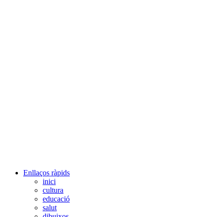
Enllaços ràpids
inici
cultura
educació
salut
dibuixos