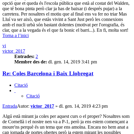
opció que et queda és l'escola pública que està al costat del Walden,
que té bona pinta però clar ja has de baixar (i després pujar) a la
carretera. Per nosaltres el motiu que al final ens va fer no triar Mas
Lluí va ser això, que estàs vivint a Sant Just però les connexions
amb el nucli urbà són bastant dolentes (motivat per l'orografia, és
clar, que a la vegada és el que fa bonic el barri...). En fi, molta sort!
Torna a l’inici
vi
victor_2017
Entrades:
2
Membre des de:
dl. gen. 14, 2019 3:41 pm
Re: Coles Barcelona i Baix Llobregat
Citació
Citació
Entrada
Autor:
victor_2017
»
dl. gen. 14, 2019 4:23 pm
Algú està mirant ja coles per aquest curs o el proper? Nosaltres som
de Cornellà i el nostre nen va a P-1, però ja ens estem començant a
moure'ns perquè és un tema que ens amoïna. Encara no hem anat a
cap jornada de portes obertes però ja estem mirant les possibles