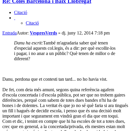
Re: Coles Barcelona i Baix Llobregat
Citació
Citació
Entrada
Autor:
VespresVerds
»
dj. juny 12, 2014 7:18 pm
Danu ha escrit:
També m'agradaria saber què tenen
d'especial aquests col.legis, és a dir: per què escollir-los
i pagar, i no anar a un públic? Què tenen de millor o de
diferent?
Danu, perdona que et contesti tan tard... no ho havia vist.
De fet, com deia més amunt, segons quina referència agafem
d'escola concertada i d'escola pública, pot ser que no trobem gaires
diferències, perquè com sabem de totes dues bandes n'hi ha de
bones i de dolentes. La veritat és que jo no sé què faria si ara tingués
un fill i hagués de decidir escola, i penso que és una decisió molt
important i que segurament em vindrà gran el dia que em toqui.
Com et dic, i tenint en compte que hi ha escoles de tot a totes dues,
crec que en general, a la concertada/privada, els mestres estan molt