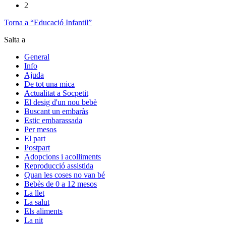
2
Torna a “Educació Infantil”
Salta a
General
Info
Ajuda
De tot una mica
Actualitat a Socpetit
El desig d'un nou bebè
Buscant un embaràs
Estic embarassada
Per mesos
El part
Postpart
Adopcions i acolliments
Reproducció assistida
Quan les coses no van bé
Bebès de 0 a 12 mesos
La llet
La salut
Els aliments
La nit