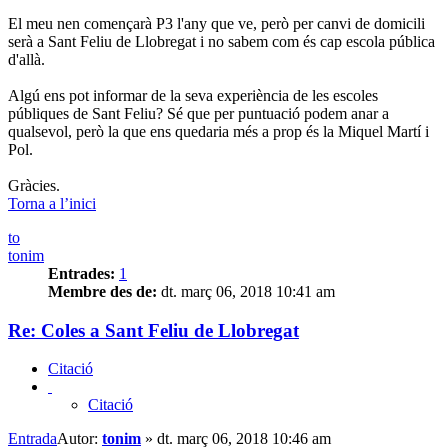
El meu nen començarà P3 l'any que ve, però per canvi de domicili
serà a Sant Feliu de Llobregat i no sabem com és cap escola pública
d'allà.
Algú ens pot informar de la seva experiència de les escoles
públiques de Sant Feliu? Sé que per puntuació podem anar a
qualsevol, però la que ens quedaria més a prop és la Miquel Martí i
Pol.
Gràcies.
Torna a l’inici
to
tonim
Entrades:
1
Membre des de:
dt. març 06, 2018 10:41 am
Re: Coles a Sant Feliu de Llobregat
Citació
Citació
Entrada
Autor:
tonim
»
dt. març 06, 2018 10:46 am