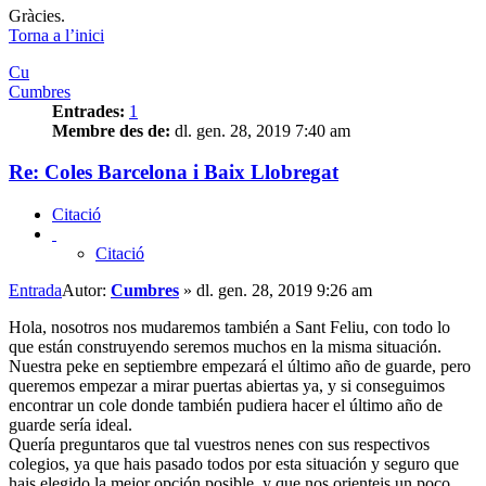
Gràcies.
Torna a l’inici
Cu
Cumbres
Entrades:
1
Membre des de:
dl. gen. 28, 2019 7:40 am
Re: Coles Barcelona i Baix Llobregat
Citació
Citació
Entrada
Autor:
Cumbres
»
dl. gen. 28, 2019 9:26 am
Hola, nosotros nos mudaremos también a Sant Feliu, con todo lo
que están construyendo seremos muchos en la misma situación.
Nuestra peke en septiembre empezará el último año de guarde, pero
queremos empezar a mirar puertas abiertas ya, y si conseguimos
encontrar un cole donde también pudiera hacer el último año de
guarde sería ideal.
Quería preguntaros que tal vuestros nenes con sus respectivos
colegios, ya que hais pasado todos por esta situación y seguro que
hais elegido la mejor opción posible, y que nos orienteis un poco