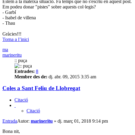
Estem a la mateixa situació. Fa temps que no s'escriu en aquest post.
Em podeu donar "pistes" sobre aquests col·legis?
- Garbí
- Isabel de villena
- Thau
Gràcies!!!
Torna a l’inici
ma
marineritu
:: puça
Entrades:
8
Membre des de:
dj. abr. 09, 2015 3:35 am
Coles a Sant Feliu de Llobregat
Citació
Citació
Entrada
Autor:
marineritu
»
dj. març 01, 2018 9:14 pm
Bona nit,