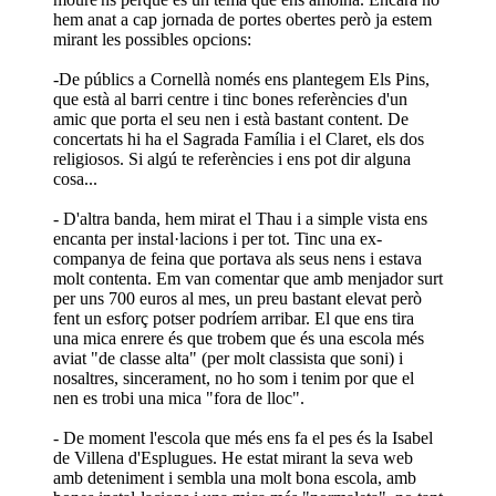
hem anat a cap jornada de portes obertes però ja estem
mirant les possibles opcions:
-De públics a Cornellà només ens plantegem Els Pins,
que està al barri centre i tinc bones referències d'un
amic que porta el seu nen i està bastant content. De
concertats hi ha el Sagrada Família i el Claret, els dos
religiosos. Si algú te referències i ens pot dir alguna
cosa...
- D'altra banda, hem mirat el Thau i a simple vista ens
encanta per instal·lacions i per tot. Tinc una ex-
companya de feina que portava als seus nens i estava
molt contenta. Em van comentar que amb menjador surt
per uns 700 euros al mes, un preu bastant elevat però
fent un esforç potser podríem arribar. El que ens tira
una mica enrere és que trobem que és una escola més
aviat "de classe alta" (per molt classista que soni) i
nosaltres, sincerament, no ho som i tenim por que el
nen es trobi una mica "fora de lloc".
- De moment l'escola que més ens fa el pes és la Isabel
de Villena d'Esplugues. He estat mirant la seva web
amb deteniment i sembla una molt bona escola, amb