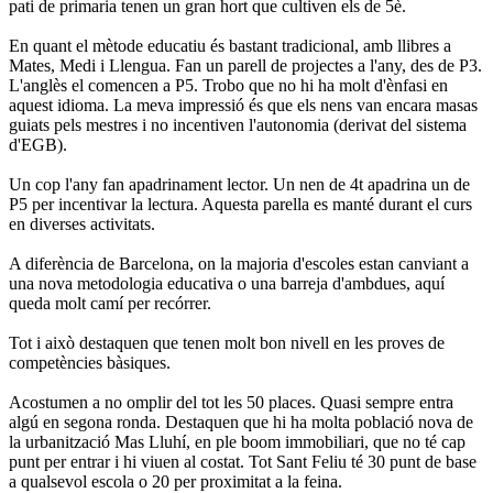
pati de primaria tenen un gran hort que cultiven els de 5è.
En quant el mètode educatiu és bastant tradicional, amb llibres a
Mates, Medi i Llengua. Fan un parell de projectes a l'any, des de P3.
L'anglès el comencen a P5. Trobo que no hi ha molt d'ènfasi en
aquest idioma. La meva impressió és que els nens van encara masas
guiats pels mestres i no incentiven l'autonomia (derivat del sistema
d'EGB).
Un cop l'any fan apadrinament lector. Un nen de 4t apadrina un de
P5 per incentivar la lectura. Aquesta parella es manté durant el curs
en diverses activitats.
A diferència de Barcelona, on la majoria d'escoles estan canviant a
una nova metodologia educativa o una barreja d'ambdues, aquí
queda molt camí per recórrer.
Tot i això destaquen que tenen molt bon nivell en les proves de
competències bàsiques.
Acostumen a no omplir del tot les 50 places. Quasi sempre entra
algú en segona ronda. Destaquen que hi ha molta població nova de
la urbanització Mas Lluhí, en ple boom immobiliari, que no té cap
punt per entrar i hi viuen al costat. Tot Sant Feliu té 30 punt de base
a qualsevol escola o 20 per proximitat a la feina.