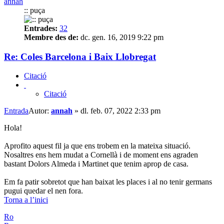
annah
:: puça
Entrades:
32
Membre des de:
dc. gen. 16, 2019 9:22 pm
Re: Coles Barcelona i Baix Llobregat
Citació
Citació
Entrada
Autor:
annah
»
dl. feb. 07, 2022 2:33 pm
Hola!
Aprofito aquest fil ja que ens trobem en la mateixa situació.
Nosaltres ens hem mudat a Cornellà i de moment ens agraden
bastant Dolors Almeda i Martinet que tenim aprop de casa.
Em fa patir sobretot que han baixat les places i al no tenir germans
pugui quedar el nen fora.
Torna a l’inici
Ro