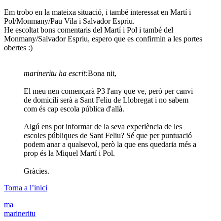
Em trobo en la mateixa situació, i també interessat en Martí i
Pol/Monmany/Pau Vila i Salvador Espriu.
He escoltat bons comentaris del Martí i Pol i també del
Monmany/Salvador Espriu, espero que es confirmin a les portes
obertes :)
marineritu ha escrit:
Bona nit,
El meu nen començarà P3 l'any que ve, però per canvi
de domicili serà a Sant Feliu de Llobregat i no sabem
com és cap escola pública d'allà.
Algú ens pot informar de la seva experiència de les
escoles públiques de Sant Feliu? Sé que per puntuació
podem anar a qualsevol, però la que ens quedaria més a
prop és la Miquel Martí i Pol.
Gràcies.
Torna a l’inici
ma
marineritu