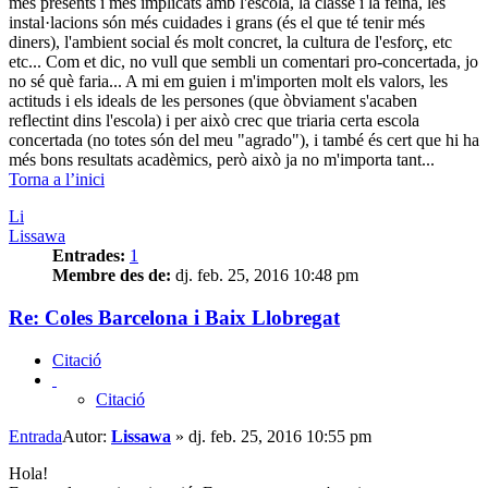
més presents i més implicats amb l'escola, la classe i la feina, les
instal·lacions són més cuidades i grans (és el que té tenir més
diners), l'ambient social és molt concret, la cultura de l'esforç, etc
etc... Com et dic, no vull que sembli un comentari pro-concertada, jo
no sé què faria... A mi em guien i m'importen molt els valors, les
actituds i els ideals de les persones (que òbviament s'acaben
reflectint dins l'escola) i per això crec que triaria certa escola
concertada (no totes són del meu "agrado"), i també és cert que hi ha
més bons resultats acadèmics, però això ja no m'importa tant...
Torna a l’inici
Li
Lissawa
Entrades:
1
Membre des de:
dj. feb. 25, 2016 10:48 pm
Re: Coles Barcelona i Baix Llobregat
Citació
Citació
Entrada
Autor:
Lissawa
»
dj. feb. 25, 2016 10:55 pm
Hola!