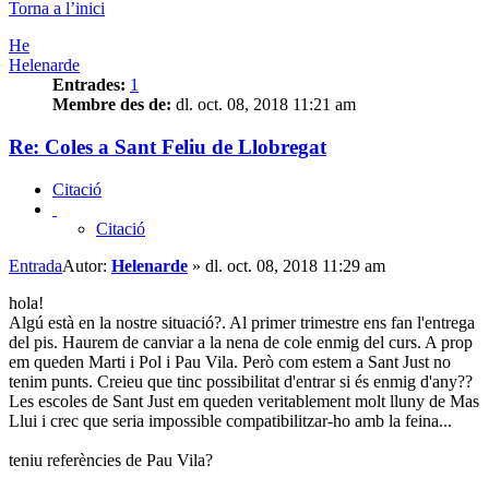
Torna a l’inici
He
Helenarde
Entrades:
1
Membre des de:
dl. oct. 08, 2018 11:21 am
Re: Coles a Sant Feliu de Llobregat
Citació
Citació
Entrada
Autor:
Helenarde
»
dl. oct. 08, 2018 11:29 am
hola!
Algú està en la nostre situació?. Al primer trimestre ens fan l'entrega
del pis. Haurem de canviar a la nena de cole enmig del curs. A prop
em queden Marti i Pol i Pau Vila. Però com estem a Sant Just no
tenim punts. Creieu que tinc possibilitat d'entrar si és enmig d'any??
Les escoles de Sant Just em queden veritablement molt lluny de Mas
Llui i crec que seria impossible compatibilitzar-ho amb la feina...
teniu referències de Pau Vila?