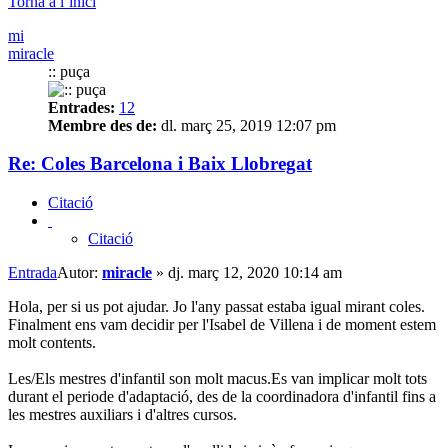
Torna a l’inici
mi
miracle
:: puça
Entrades:
12
Membre des de:
dl. març 25, 2019 12:07 pm
Re: Coles Barcelona i Baix Llobregat
Citació
Citació
Entrada
Autor:
miracle
»
dj. març 12, 2020 10:14 am
Hola, per si us pot ajudar. Jo l'any passat estaba igual mirant coles.
Finalment ens vam decidir per l'Isabel de Villena i de moment estem
molt contents.
Les/Els mestres d'infantil son molt macus.Es van implicar molt tots
durant el periode d'adaptació, des de la coordinadora d'infantil fins a
les mestres auxiliars i d'altres cursos.