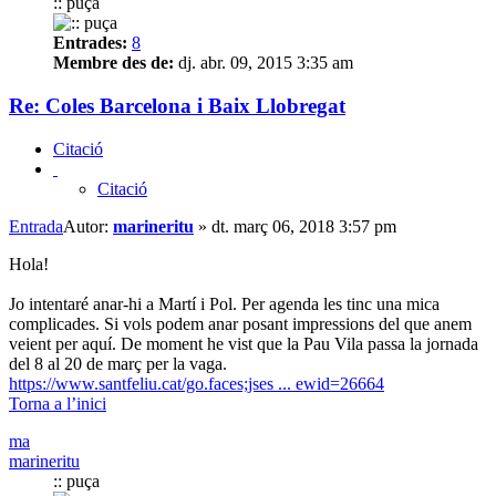
:: puça
Entrades:
8
Membre des de:
dj. abr. 09, 2015 3:35 am
Re: Coles Barcelona i Baix Llobregat
Citació
Citació
Entrada
Autor:
marineritu
»
dt. març 06, 2018 3:57 pm
Hola!
Jo intentaré anar-hi a Martí i Pol. Per agenda les tinc una mica
complicades. Si vols podem anar posant impressions del que anem
veient per aquí. De moment he vist que la Pau Vila passa la jornada
del 8 al 20 de març per la vaga.
https://www.santfeliu.cat/go.faces;jses ... ewid=26664
Torna a l’inici
ma
marineritu
:: puça