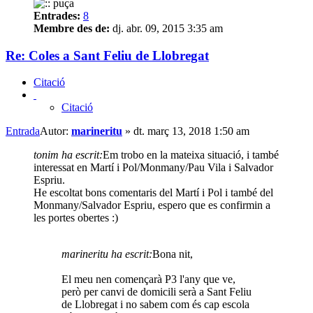
Entrades:
8
Membre des de:
dj. abr. 09, 2015 3:35 am
Re: Coles a Sant Feliu de Llobregat
Citació
Citació
Entrada
Autor:
marineritu
»
dt. març 13, 2018 1:50 am
tonim ha escrit:
Em trobo en la mateixa situació, i també
interessat en Martí i Pol/Monmany/Pau Vila i Salvador
Espriu.
He escoltat bons comentaris del Martí i Pol i també del
Monmany/Salvador Espriu, espero que es confirmin a
les portes obertes :)
marineritu ha escrit:
Bona nit,
El meu nen començarà P3 l'any que ve,
però per canvi de domicili serà a Sant Feliu
de Llobregat i no sabem com és cap escola