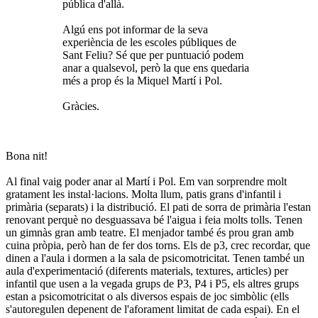
pública d'allà.
Algú ens pot informar de la seva
experiència de les escoles públiques de
Sant Feliu? Sé que per puntuació podem
anar a qualsevol, però la que ens quedaria
més a prop és la Miquel Martí i Pol.
Gràcies.
Bona nit!
Al final vaig poder anar al Martí i Pol. Em van sorprendre molt
gratament les instal·lacions. Molta llum, patis grans d'infantil i
primària (separats) i la distribució. El pati de sorra de primària l'estan
renovant perquè no desguassava bé l'aigua i feia molts tolls. Tenen
un gimnàs gran amb teatre. El menjador també és prou gran amb
cuina pròpia, però han de fer dos torns. Els de p3, crec recordar, que
dinen a l'aula i dormen a la sala de psicomotricitat. Tenen també un
aula d'experimentació (diferents materials, textures, articles) per
infantil que usen a la vegada grups de P3, P4 i P5, els altres grups
estan a psicomotricitat o als diversos espais de joc simbòlic (ells
s'autoregulen depenent de l'aforament limitat de cada espai). En el