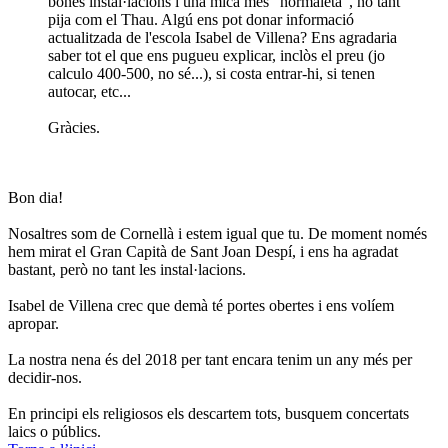
bones instal·lacions i una mica més "normaleta", no tant
pija com el Thau. Algú ens pot donar informació
actualitzada de l'escola Isabel de Villena? Ens agradaria
saber tot el que ens pugueu explicar, inclòs el preu (jo
calculo 400-500, no sé...), si costa entrar-hi, si tenen
autocar, etc...
Gràcies.
Bon dia!
Nosaltres som de Cornellà i estem igual que tu. De moment només
hem mirat el Gran Capità de Sant Joan Despí, i ens ha agradat
bastant, però no tant les instal·lacions.
Isabel de Villena crec que demà té portes obertes i ens volíem
apropar.
La nostra nena és del 2018 per tant encara tenim un any més per
decidir-nos.
En principi els religiosos els descartem tots, busquem concertats
laics o públics.