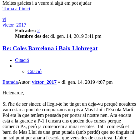
Moltes gràcies i a veure si algú em pot ajudar
Torna a l’inici
vi
victor_2017
Entrades:
2
Membre des de:
dl. gen. 14, 2019 3:41 pm
Re: Coles Barcelona i Baix Llobregat
Citació
Citació
Entrada
Autor:
victor_2017
»
dl. gen. 14, 2019 4:07 pm
Helenarde,
Si t'he de ser sincer, al llegir-te he tingut un deja-vu perquè nosaltres
vam estar a punt de comprar-nos un pis a Mas Lluí i l'Escola Martí i
Pol era la que teníem pensada per portar al nostre nen. Ara encara
està a la guarde a P-1 i encara ens queden dos cursos perque
comenci P3, però ja comencem a mirar escoles. Tal i com està el
barri de Mas Lluí és una gran putada (amb perdó) que no tinguis ni
un sol punt per anar a l'escola que veus des de casa teva. L'altre