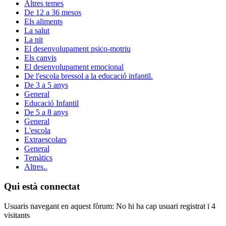
Altres temes
De 12 a 36 mesos
Els aliments
La salut
La nit
El desenvolupament psico-motriu
Els canvis
El desenvolupament emocional
De l'escola bressol a la educació infantil.
De 3 a 5 anys
General
Educació Infantil
De 5 a 8 anys
General
L'escola
Extraescolars
General
Temàtics
Altres..
Qui està connectat
Usuaris navegant en aquest fòrum: No hi ha cap usuari registrat i 4
visitants