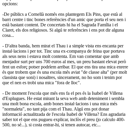
opcions:
-De públics a Cornellà només ens plantegem Els Pins, que està al
barri centre i tinc bones referències d'un amic que porta el seu nen i
està bastant content. De concertats hi ha el Sagrada Família i el
Claret, els dos religiosos. Si algú te referències i ens pot dir alguna
cosa...
- D'altra banda, hem mirat el Thau i a simple vista ens encanta per
instal·lacions i per tot. Tinc una ex-companya de feina que portava
als seus nens i estava molt contenta. Em van comentar que amb
menjador surt per uns 700 euros al mes, un preu bastant elevat però
fent un esforç potser podríem arribar. El que ens tira una mica enrere
és que trobem que és una escola més aviat "de classe alta" (per molt
classista que soni) i nosaltres, sincerament, no ho som i tenim por
que el nen es trobi una mica "fora de lloc".
- De moment l'escola que més ens fa el pes és la Isabel de Villena
d'Esplugues. He estat mirant la seva web amb deteniment i sembla
una molt bona escola, amb bones instal·lacions i una mica més
"normaleta", no tant pija com el Thau. Algú ens pot donar
informació actualitzada de l'escola Isabel de Villena? Ens agradaria
saber tot el que ens pugueu explicar, inclòs el preu (jo calculo 400-
500, no sé...), si costa entrar-hi, si tenen autocar, etc...