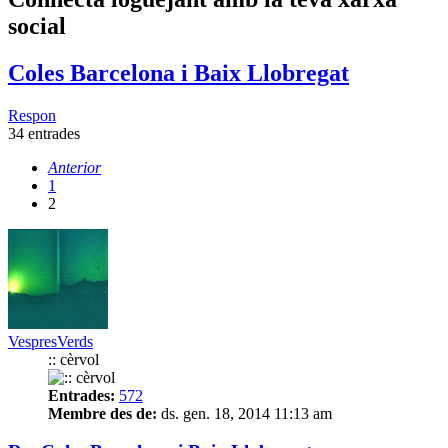
social
Coles Barcelona i Baix Llobregat
Respon
34 entrades
Anterior
1
2
VespresVerds
:: cèrvol
Entrades:
572
Membre des de:
ds. gen. 18, 2014 11:13 am