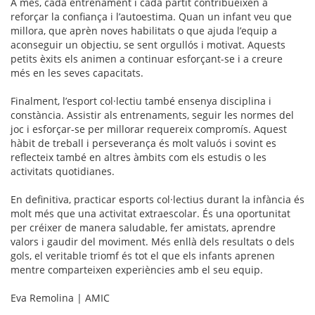
A més, cada entrenament i cada partit contribueixen a
reforçar la confiança i l’autoestima. Quan un infant veu que
millora, que aprèn noves habilitats o que ajuda l’equip a
aconseguir un objectiu, se sent orgullós i motivat. Aquests
petits èxits els animen a continuar esforçant-se i a creure
més en les seves capacitats.
Finalment, l’esport col·lectiu també ensenya disciplina i
constància. Assistir als entrenaments, seguir les normes del
joc i esforçar-se per millorar requereix compromís. Aquest
hàbit de treball i perseverança és molt valuós i sovint es
reflecteix també en altres àmbits com els estudis o les
activitats quotidianes.
En definitiva, practicar esports col·lectius durant la infància és
molt més que una activitat extraescolar. És una oportunitat
per créixer de manera saludable, fer amistats, aprendre
valors i gaudir del moviment. Més enllà dels resultats o dels
gols, el veritable triomf és tot el que els infants aprenen
mentre comparteixen experiències amb el seu equip.
Eva Remolina | AMIC