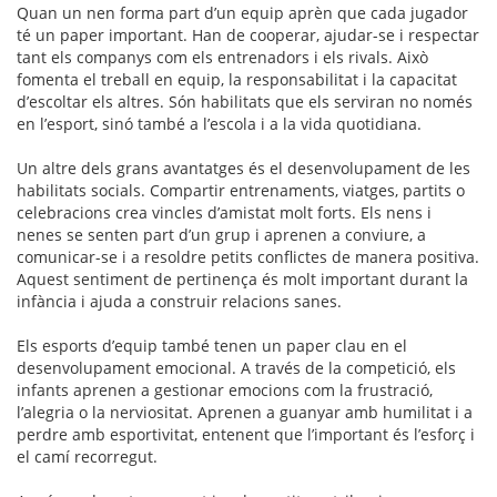
Quan un nen forma part d’un equip aprèn que cada jugador
té un paper important. Han de cooperar, ajudar-se i respectar
tant els companys com els entrenadors i els rivals. Això
fomenta el treball en equip, la responsabilitat i la capacitat
d’escoltar els altres. Són habilitats que els serviran no només
en l’esport, sinó també a l’escola i a la vida quotidiana.
Un altre dels grans avantatges és el desenvolupament de les
habilitats socials. Compartir entrenaments, viatges, partits o
celebracions crea vincles d’amistat molt forts. Els nens i
nenes se senten part d’un grup i aprenen a conviure, a
comunicar-se i a resoldre petits conflictes de manera positiva.
Aquest sentiment de pertinença és molt important durant la
infància i ajuda a construir relacions sanes.
Els esports d’equip també tenen un paper clau en el
desenvolupament emocional. A través de la competició, els
infants aprenen a gestionar emocions com la frustració,
l’alegria o la nerviositat. Aprenen a guanyar amb humilitat i a
perdre amb esportivitat, entenent que l’important és l’esforç i
el camí recorregut.