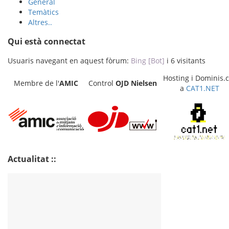
General
Temàtics
Altres..
Qui està connectat
Usuaris navegant en aquest fòrum:
Bing [Bot]
i 6 visitants
Hosting i Dominis.c
Membre de l'
AMIC
Control
OJD
Nielsen
a
CAT1.NET
Actualitat ::