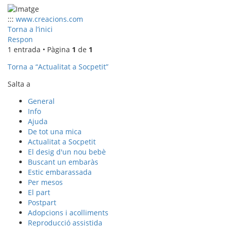
:::
www.creacions.com
Torna a l’inici
Respon
1 entrada • Pàgina
1
de
1
Torna a “Actualitat a Socpetit”
Salta a
General
Info
Ajuda
De tot una mica
Actualitat a Socpetit
El desig d'un nou bebè
Buscant un embaràs
Estic embarassada
Per mesos
El part
Postpart
Adopcions i acolliments
Reproducció assistida