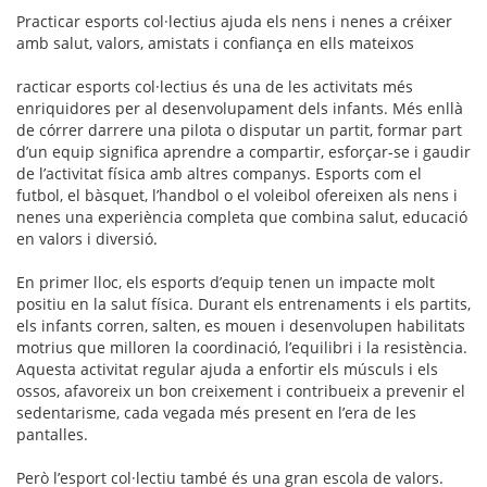
Practicar esports col·lectius ajuda els nens i nenes a créixer
amb salut, valors, amistats i confiança en ells mateixos
racticar esports col·lectius és una de les activitats més
enriquidores per al desenvolupament dels infants. Més enllà
de córrer darrere una pilota o disputar un partit, formar part
d’un equip significa aprendre a compartir, esforçar-se i gaudir
de l’activitat física amb altres companys. Esports com el
futbol, el bàsquet, l’handbol o el voleibol ofereixen als nens i
nenes una experiència completa que combina salut, educació
en valors i diversió.
En primer lloc, els esports d’equip tenen un impacte molt
positiu en la salut física. Durant els entrenaments i els partits,
els infants corren, salten, es mouen i desenvolupen habilitats
motrius que milloren la coordinació, l’equilibri i la resistència.
Aquesta activitat regular ajuda a enfortir els músculs i els
ossos, afavoreix un bon creixement i contribueix a prevenir el
sedentarisme, cada vegada més present en l’era de les
pantalles.
Però l’esport col·lectiu també és una gran escola de valors.