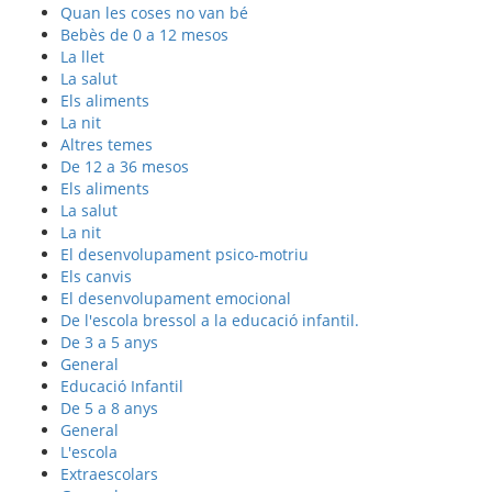
Quan les coses no van bé
Bebès de 0 a 12 mesos
La llet
La salut
Els aliments
La nit
Altres temes
De 12 a 36 mesos
Els aliments
La salut
La nit
El desenvolupament psico-motriu
Els canvis
El desenvolupament emocional
De l'escola bressol a la educació infantil.
De 3 a 5 anys
General
Educació Infantil
De 5 a 8 anys
General
L'escola
Extraescolars