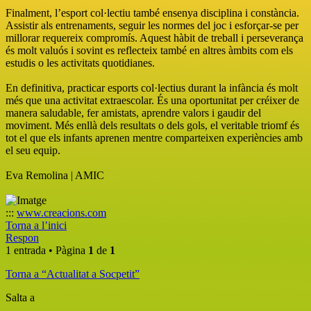
Finalment, l’esport col·lectiu també ensenya disciplina i constància.
Assistir als entrenaments, seguir les normes del joc i esforçar-se per
millorar requereix compromís. Aquest hàbit de treball i perseverança
és molt valuós i sovint es reflecteix també en altres àmbits com els
estudis o les activitats quotidianes.
En definitiva, practicar esports col·lectius durant la infància és molt
més que una activitat extraescolar. És una oportunitat per créixer de
manera saludable, fer amistats, aprendre valors i gaudir del
moviment. Més enllà dels resultats o dels gols, el veritable triomf és
tot el que els infants aprenen mentre comparteixen experiències amb
el seu equip.
Eva Remolina | AMIC
:::
www.creacions.com
Torna a l’inici
Respon
1 entrada • Pàgina
1
de
1
Torna a “Actualitat a Socpetit”
Salta a