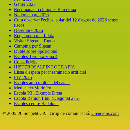
Gener 2027
Recomanació cliniques Barcelona
Nadons març 2026
Com observar l'eclipsi solar del 12 d'agost de 2026 sense
riscos
Desembre 2026
Regal per a una fillola
Visitar Sigean a l'agost
Càmping per Sigean
Dubte sobre oposicions
Escoles Terrassa zona 4
Coits dirigits
HISTEROSALPINGOGRAFIA
Llista d'espera per inseminació artificial
FIV 2025
Escoles amb molt ús del català
Medicació Meriofert
Escola P3 l'Eixmple Dreta
Escola Ramon Llull (Diagonal 275)
Escoles centre Badalona
© 2005-26 Socpetit.CAT Grup de comunicació:
Creacions.com