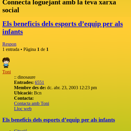
Connecta loguejant amb la teva xarxa
social
Els beneficis dels esports d’equip per als
infants
Respon
1 entrada • Pàgina
1
de
1
Toni
:: dinosaure
Entrades:
6551
Membre des de:
dc. abr. 23, 2003 12:23 pm
Ubicació:
Bcn
Contacta:
Contacta amb Toni
Lloc web
Els beneficis dels esports d’equip per als infants