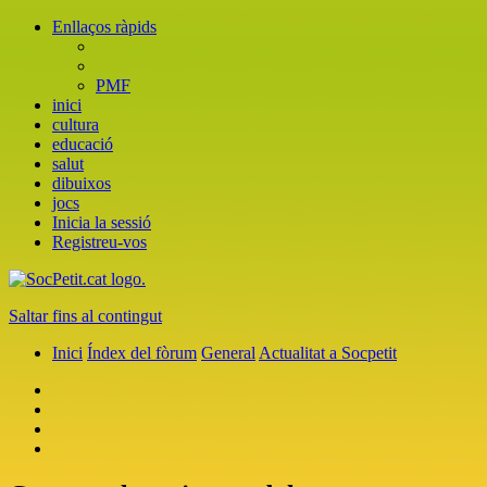
Enllaços ràpids
PMF
inici
cultura
educació
salut
dibuixos
jocs
Inicia la sessió
Registreu-vos
Saltar fins al contingut
Inici
Índex del fòrum
General
Actualitat a Socpetit