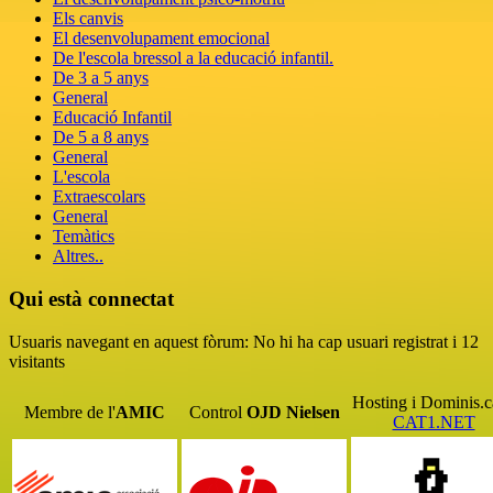
Els canvis
El desenvolupament emocional
De l'escola bressol a la educació infantil.
De 3 a 5 anys
General
Educació Infantil
De 5 a 8 anys
General
L'escola
Extraescolars
General
Temàtics
Altres..
Qui està connectat
Usuaris navegant en aquest fòrum: No hi ha cap usuari registrat i 12
visitants
Hosting i Dominis.c
Membre de l'
AMIC
Control
OJD
Nielsen
CAT1.NET