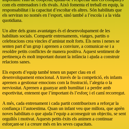
com els entrenadors i els rivals. Això fomenta el treball en equip, la
responsabilitat i la capacitat d’escoltar els altres. Són habilitats que
els serviran no només en l’esport, sinó també a l’escola i a la vida
quotidiana.
Un altre dels grans avantatges és el desenvolupament de les
habilitats socials. Compartir entrenaments, viatges, partits o
celebracions crea vincles d’amistat molt forts. Els nens i nenes se
senten part d’un grup i aprenen a conviure, a comunicar-se i a
resoldre petits conflictes de manera positiva. Aquest sentiment de
pertinença és molt important durant la infància i ajuda a construir
relacions sanes.
Els esports d’equip també tenen un paper clau en el
desenvolupament emocional. A través de la competició, els infants
aprenen a gestionar emocions com la frustració, l’alegria o la
nerviositat. Aprenen a guanyar amb humilitat i a perdre amb
esportivitat, entenent que l’important és l’esforç i el camí recorregut.
A més, cada entrenament i cada partit contribueixen a reforçar la
confiança i l’autoestima. Quan un infant veu que millora, que aprèn
noves habilitats o que ajuda l’equip a aconseguir un objectiu, se sent
orgullós i motivat. Aquests petits èxits els animen a continuar
esforçant-se i a creure més en les seves capacitats.