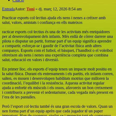
Citació
Entrada
Autor:
Toni
»
dj. març 12, 2026 8:54 am
Practicar esports col·lectius ajuda els nens i nenes a créixer amb
salut, valors, amistats i confiança en ells mateixos
racticar esports col·lectius és una de les activitats més enriquidores
per al desenvolupament dels infants. Més enllà de córrer darrere una
pilota o disputar un partit, formar part d’un equip significa aprendre
a compartir, esforçar-se i gaudir de l’activitat física amb altres
companys. Esports com el futbol, el bàsquet, l’handbol o el voleibol
ofereixen als nens i nenes una experiència completa que combina
salut, educació en valors i diversió.
En primer lloc, els esports d’equip tenen un impacte molt positiu en
la salut física. Durant els entrenaments i els partits, els infants corren,
salten, es mouen i desenvolupen habilitats motrius que milloren la
coordinació, l’equilibri i la resistència. Aquesta activitat regular
ajuda a enfortir els músculs i els ossos, afavoreix un bon creixement
i contribueix a prevenir el sedentarisme, cada vegada més present en
l’era de les pantalles.
Però l’esport col·lectiu també és una gran escola de valors. Quan un
nen forma part d’un equip aprèn que cada jugador té un paper
important. Han de cooperar, ajudar-se i respectar tant els companys