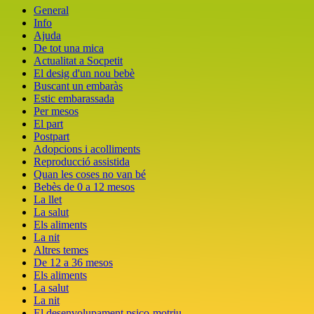
General
Info
Ajuda
De tot una mica
Actualitat a Socpetit
El desig d'un nou bebè
Buscant un embaràs
Estic embarassada
Per mesos
El part
Postpart
Adopcions i acolliments
Reproducció assistida
Quan les coses no van bé
Bebès de 0 a 12 mesos
La llet
La salut
Els aliments
La nit
Altres temes
De 12 a 36 mesos
Els aliments
La salut
La nit
El desenvolupament psico-motriu