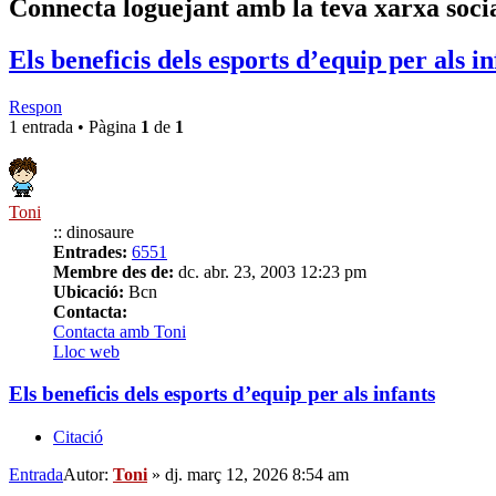
Connecta loguejant amb la teva xarxa soci
Els beneficis dels esports d’equip per als in
Respon
1 entrada • Pàgina
1
de
1
Toni
:: dinosaure
Entrades:
6551
Membre des de:
dc. abr. 23, 2003 12:23 pm
Ubicació:
Bcn
Contacta:
Contacta amb Toni
Lloc web
Els beneficis dels esports d’equip per als infants
Citació
Entrada
Autor:
Toni
»
dj. març 12, 2026 8:54 am