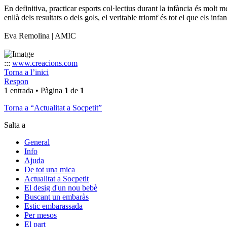
En definitiva, practicar esports col·lectius durant la infància és molt
enllà dels resultats o dels gols, el veritable triomf és tot el que els 
Eva Remolina | AMIC
:::
www.creacions.com
Torna a l’inici
Respon
1 entrada • Pàgina
1
de
1
Torna a “Actualitat a Socpetit”
Salta a
General
Info
Ajuda
De tot una mica
Actualitat a Socpetit
El desig d'un nou bebè
Buscant un embaràs
Estic embarassada
Per mesos
El part