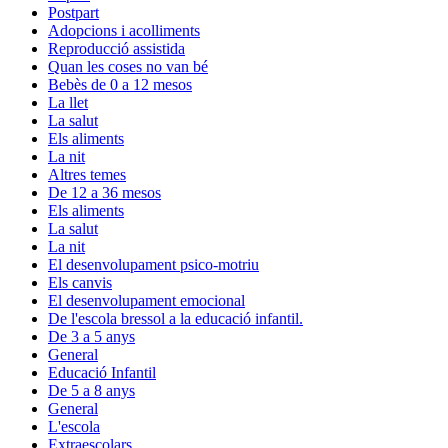
Postpart
Adopcions i acolliments
Reproducció assistida
Quan les coses no van bé
Bebès de 0 a 12 mesos
La llet
La salut
Els aliments
La nit
Altres temes
De 12 a 36 mesos
Els aliments
La salut
La nit
El desenvolupament psico-motriu
Els canvis
El desenvolupament emocional
De l'escola bressol a la educació infantil.
De 3 a 5 anys
General
Educació Infantil
De 5 a 8 anys
General
L'escola
Extraescolars