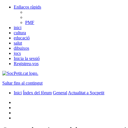
Enllaços ràpids
PMF
inici
cultura
educació
salut
dibuixos
jocs
Inicia la sessió
Registreu-vos
Saltar fins al contingut
Inici
Índex del fòrum
General
Actualitat a Socpetit