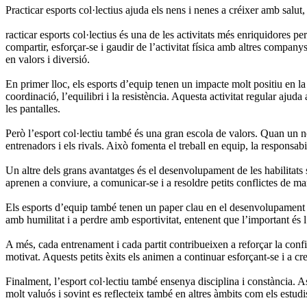
Practicar esports col·lectius ajuda els nens i nenes a créixer amb salut,
racticar esports col·lectius és una de les activitats més enriquidores p
compartir, esforçar-se i gaudir de l’activitat física amb altres compan
en valors i diversió.
En primer lloc, els esports d’equip tenen un impacte molt positiu en la 
coordinació, l’equilibri i la resistència. Aquesta activitat regular aju
les pantalles.
Però l’esport col·lectiu també és una gran escola de valors. Quan un 
entrenadors i els rivals. Això fomenta el treball en equip, la responsabil
Un altre dels grans avantatges és el desenvolupament de les habilitats s
aprenen a conviure, a comunicar-se i a resoldre petits conflictes de ma
Els esports d’equip també tenen un paper clau en el desenvolupament em
amb humilitat i a perdre amb esportivitat, entenent que l’important és l
A més, cada entrenament i cada partit contribueixen a reforçar la confi
motivat. Aquests petits èxits els animen a continuar esforçant-se i a cr
Finalment, l’esport col·lectiu també ensenya disciplina i constància. A
molt valuós i sovint es reflecteix també en altres àmbits com els estudis