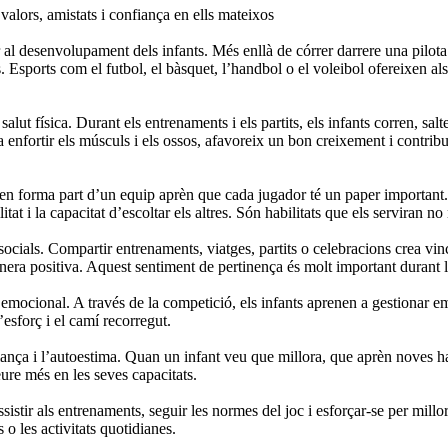
 valors, amistats i confiança en ells mateixos
er al desenvolupament dels infants. Més enllà de córrer darrere una pilota
ys. Esports com el futbol, el bàsquet, l’handbol o el voleibol ofereixen
salut física. Durant els entrenaments i els partits, els infants corren, sa
da a enfortir els músculs i els ossos, afavoreix un bon creixement i contr
nen forma part d’un equip aprèn que cada jugador té un paper important.
itat i la capacitat d’escoltar els altres. Són habilitats que els serviran n
ocials. Compartir entrenaments, viatges, partits o celebracions crea vinc
nera positiva. Aquest sentiment de pertinença és molt important durant la
ocional. A través de la competició, els infants aprenen a gestionar emo
’esforç i el camí recorregut.
ança i l’autoestima. Quan un infant veu que millora, que aprèn noves hab
eure més en les seves capacitats.
ssistir als entrenaments, seguir les normes del joc i esforçar-se per mill
 o les activitats quotidianes.