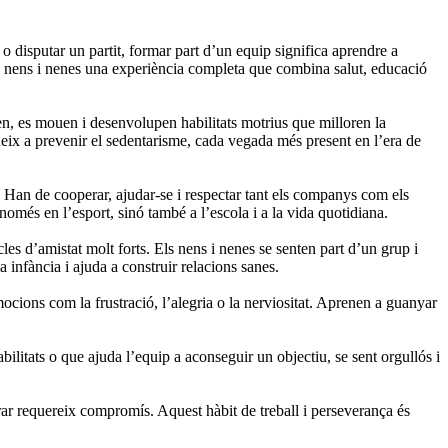
 o disputar un partit, formar part d’un equip significa aprendre a
 als nens i nenes una experiència completa que combina salut, educació
lten, es mouen i desenvolupen habilitats motrius que milloren la
ibueix a prevenir el sedentarisme, cada vegada més present en l’era de
 Han de cooperar, ajudar-se i respectar tant els companys com els
o només en l’esport, sinó també a l’escola i a la vida quotidiana.
les d’amistat molt forts. Els nens i nenes se senten part d’un grup i
 infància i ajuda a construir relacions sanes.
cions com la frustració, l’alegria o la nerviositat. Aprenen a guanyar
ilitats o que ajuda l’equip a aconseguir un objectiu, se sent orgullós i
orar requereix compromís. Aquest hàbit de treball i perseverança és