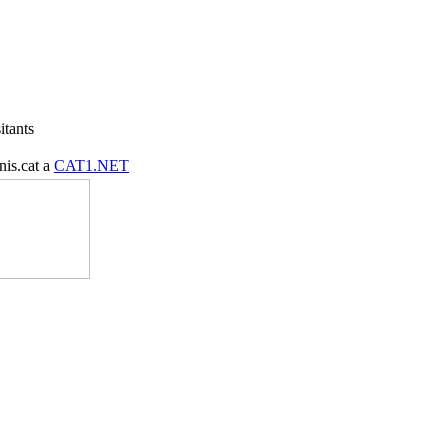
itants
nis.cat a
CAT1.NET