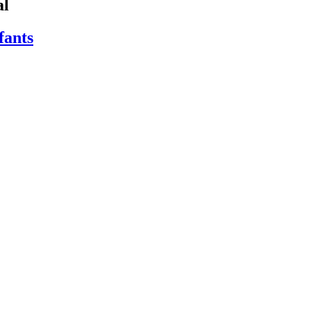
al
fants