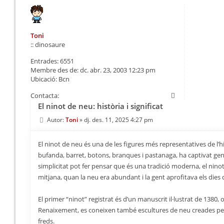
Toni
:: dinosaure
Entrades:
6551
Membre des de:
dc. abr. 23, 2003 12:23 pm
Ubicació:
Bcn
Contacta:
El ninot de neu: història i significat
Autor:
Toni
»
dj. des. 11, 2025 4:27 pm
El ninot de neu és una de les figures més representatives de l’h
bufanda, barret, botons, branques i pastanaga, ha captivat gener
simplicitat pot fer pensar que és una tradició moderna, el nin
mitjana, quan la neu era abundant i la gent aprofitava els dies d
El primer “ninot” registrat és d’un manuscrit il·lustrat de 1380
Renaixement, es coneixen també escultures de neu creades per 
freds.