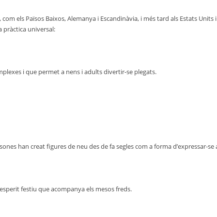
 com els Països Baixos, Alemanya i Escandinàvia, i més tard als Estats Units 
 pràctica universal:
plexes i que permet a nens i adults divertir-se plegats.
ones han creat figures de neu des de fa segles com a forma d’expressar-se 
l’esperit festiu que acompanya els mesos freds.