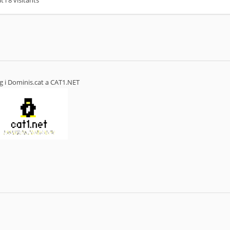
 i 8 visitants
g i Dominis.cat a
CAT1.NET