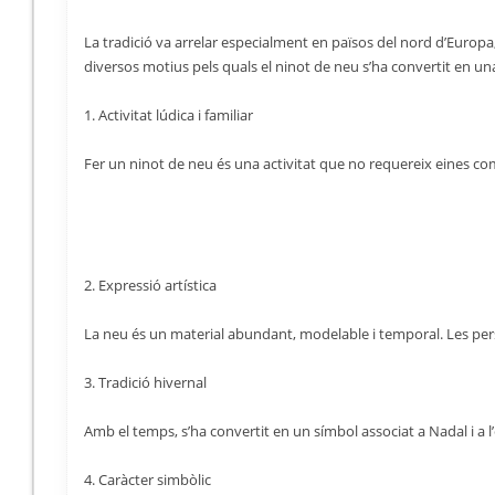
La tradició va arrelar especialment en països del nord d’Europa,
diversos motius pels quals el ninot de neu s’ha convertit en una
1. Activitat lúdica i familiar
Fer un ninot de neu és una activitat que no requereix eines com
2. Expressió artística
La neu és un material abundant, modelable i temporal. Les pers
3. Tradició hivernal
Amb el temps, s’ha convertit en un símbol associat a Nadal i a 
4. Caràcter simbòlic