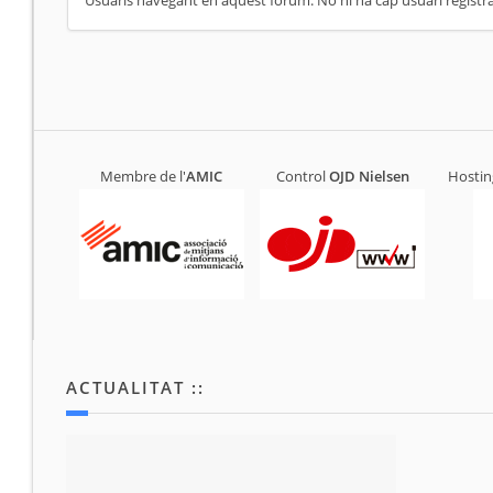
Usuaris navegant en aquest fòrum: No hi ha cap usuari registrat
Membre de l'
AMIC
Control
OJD
Nielsen
Hostin
ACTUALITAT ::