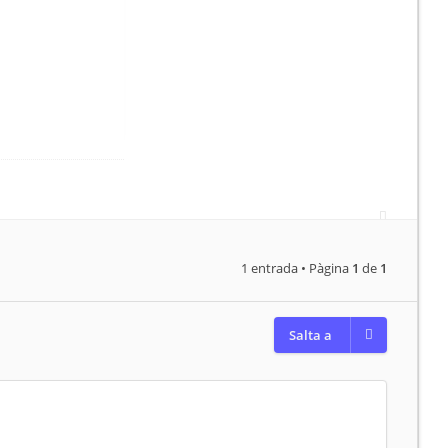
1 entrada • Pàgina
1
de
1
Salta a