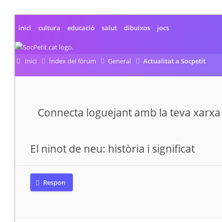
inici
cultura
educació
salut
dibuixos
jocs
Inici
Índex del fòrum
General
Actualitat a Socpetit
Connecta loguejant amb la teva xarxa 
El ninot de neu: història i significat
Respon