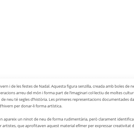
ivern i de les festes de Nadal. Aquesta figura senzilla, creada amb boles de 
acions arreu del món i forma part de l’imaginari col·lectiu de moltes culture
ot de neu té segles d’història. Les primeres representacions documentades da
’hivern per donar-li forma artística.
, on apareix un ninot de neu de forma rudimentària, però clarament identificab
artistes, que aprofitaven aquest material efímer per expressar creativitat 