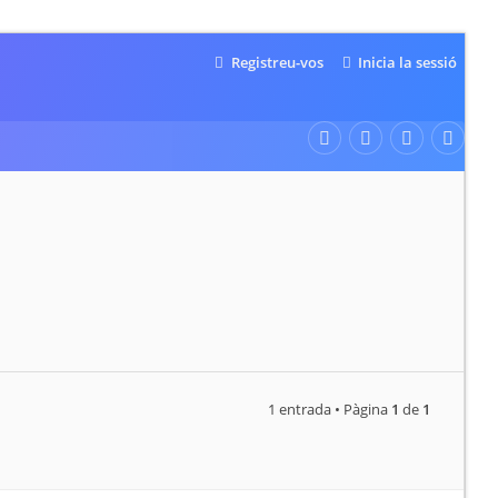
Registreu-vos
Inicia la sessió
1 entrada • Pàgina
1
de
1