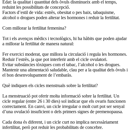
Edat: la qualitat i quantitat dels òvuls disminueix amb el temps,
reduint les possibilitats de concepció.
Factors d’estil de vida: estrès, obesitat o pes baix, tabaquisme,
alcohol o drogues poden alterar les hormones i reduir la fertilitat.
Com millorar la fertilitat femenina?
Tot i els avenços mèdics i tecnològics, hi ha hàbits que poden ajudar
a millorar la fertilitat de manera natural:
Fer exercici moderat, que millora la circulació i regula les hormones.
Reduir l’estrès, ja que pot interferir amb el cicle ovulatori.
Evitar substàncies tòxiques com el tabac, l’alcohol o les drogues.
Mantenir una alimentació saludable, clau per a la qualitat dels òvuls i
el bon desenvolupament de l’embaràs.
Què indiquen els cicles menstruals sobre la fertilitat?
La menstruació pot oferir molta informació sobre la fertilitat. Un
cicle regular (entre 26 i 30 dies) sol indicar que els ovaris funcionen
correctament. En canvi, un cicle irregular o molt curt pot ser senyal
d’una ovulació insuficient o dels primers signes de premenopausa.
Cada dona és diferent, i un cicle curt no implica necessàriament
infertilitat, però pot reduir les probabilitats de concebre.