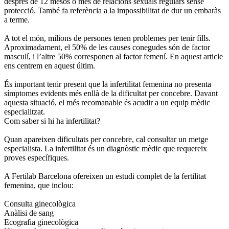
després de 12 mesos o més de relacions sexuals regulars sense
protecció. També fa referència a la impossibilitat de dur un embaràs
a terme.
A tot el món, milions de persones tenen problemes per tenir fills.
Aproximadament, el 50% de les causes conegudes són de factor
masculí, i l’altre 50% corresponen al factor femení. En aquest article
ens centrem en aquest últim.
És important tenir present que la infertilitat femenina no presenta
símptomes evidents més enllà de la dificultat per concebre. Davant
aquesta situació, el més recomanable és acudir a un equip mèdic
especialitzat.
Com saber si hi ha infertilitat?
Quan apareixen dificultats per concebre, cal consultar un metge
especialista. La infertilitat és un diagnòstic mèdic que requereix
proves específiques.
A Fertilab Barcelona ofereixen un estudi complet de la fertilitat
femenina, que inclou:
Consulta ginecològica
Anàlisi de sang
Ecografia ginecològica