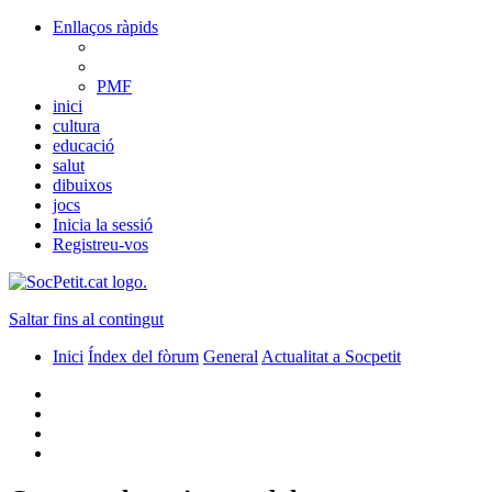
Enllaços ràpids
PMF
inici
cultura
educació
salut
dibuixos
jocs
Inicia la sessió
Registreu-vos
Saltar fins al contingut
Inici
Índex del fòrum
General
Actualitat a Socpetit