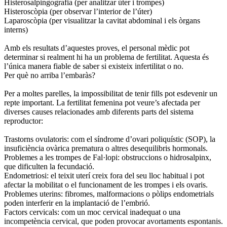
Histerosalpingografia (per analitzar úter i trompes)
Histeroscòpia (per observar l’interior de l’úter)
Laparoscòpia (per visualitzar la cavitat abdominal i els òrgans
interns)
Amb els resultats d’aquestes proves, el personal mèdic pot
determinar si realment hi ha un problema de fertilitat. Aquesta és
l’única manera fiable de saber si existeix infertilitat o no.
Per què no arriba l’embaràs?
Per a moltes parelles, la impossibilitat de tenir fills pot esdevenir un
repte important. La fertilitat femenina pot veure’s afectada per
diverses causes relacionades amb diferents parts del sistema
reproductor:
Trastorns ovulatoris: com el síndrome d’ovari poliquístic (SOP), la
insuficiència ovàrica prematura o altres desequilibris hormonals.
Problemes a les trompes de Fal·lopi: obstruccions o hidrosalpinx,
que dificulten la fecundació.
Endometriosi: el teixit uterí creix fora del seu lloc habitual i pot
afectar la mobilitat o el funcionament de les trompes i els ovaris.
Problemes uterins: fibromes, malformacions o pòlips endometrials
poden interferir en la implantació de l’embrió.
Factors cervicals: com un moc cervical inadequat o una
incompetència cervical, que poden provocar avortaments espontanis.