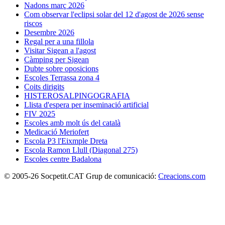
Nadons març 2026
Com observar l'eclipsi solar del 12 d'agost de 2026 sense
riscos
Desembre 2026
Regal per a una fillola
Visitar Sigean a l'agost
Càmping per Sigean
Dubte sobre oposicions
Escoles Terrassa zona 4
Coits dirigits
HISTEROSALPINGOGRAFIA
Llista d'espera per inseminació artificial
FIV 2025
Escoles amb molt ús del català
Medicació Meriofert
Escola P3 l'Eixmple Dreta
Escola Ramon Llull (Diagonal 275)
Escoles centre Badalona
© 2005-26 Socpetit.CAT Grup de comunicació:
Creacions.com