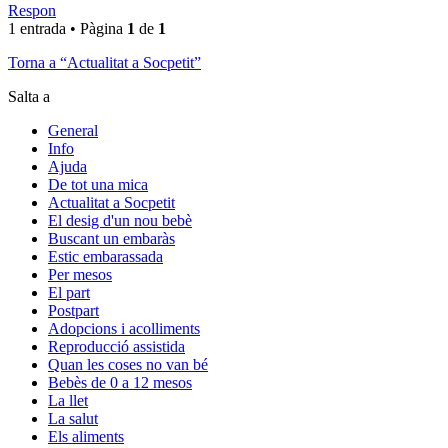
Respon
1 entrada • Pàgina
1
de
1
Torna a “Actualitat a Socpetit”
Salta a
General
Info
Ajuda
De tot una mica
Actualitat a Socpetit
El desig d'un nou bebè
Buscant un embaràs
Estic embarassada
Per mesos
El part
Postpart
Adopcions i acolliments
Reproducció assistida
Quan les coses no van bé
Bebès de 0 a 12 mesos
La llet
La salut
Els aliments