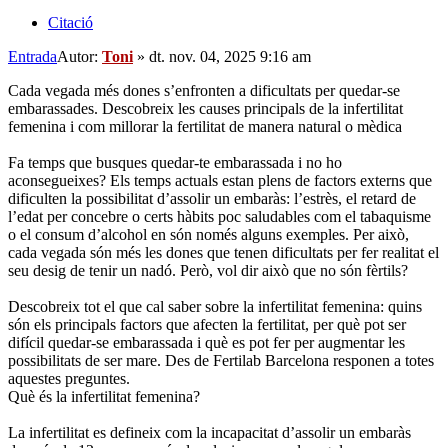
Citació
Entrada
Autor:
Toni
»
dt. nov. 04, 2025 9:16 am
Cada vegada més dones s’enfronten a dificultats per quedar-se
embarassades. Descobreix les causes principals de la infertilitat
femenina i com millorar la fertilitat de manera natural o mèdica
Fa temps que busques quedar-te embarassada i no ho
aconsegueixes? Els temps actuals estan plens de factors externs que
dificulten la possibilitat d’assolir un embaràs: l’estrès, el retard de
l’edat per concebre o certs hàbits poc saludables com el tabaquisme
o el consum d’alcohol en són només alguns exemples. Per això,
cada vegada són més les dones que tenen dificultats per fer realitat el
seu desig de tenir un nadó. Però, vol dir això que no són fèrtils?
Descobreix tot el que cal saber sobre la infertilitat femenina: quins
són els principals factors que afecten la fertilitat, per què pot ser
difícil quedar-se embarassada i què es pot fer per augmentar les
possibilitats de ser mare. Des de Fertilab Barcelona responen a totes
aquestes preguntes.
Què és la infertilitat femenina?
La infertilitat es defineix com la incapacitat d’assolir un embaràs