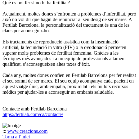
Què es pot fer si no hi ha fertilitat?
Actualment, moltes dones s’enfronten a problemes d’infertilitat, però
això no vol dir que hagin de renunciar al seu desig de ser mares. A
Fertilab Barcelona, la personalització del tractament és una de les
claus per aconseguir-ho.
Els tractaments de reproducció assistida com la inseminació
artificial, la fecundació in vitro (FIV) o la ovodonació permeten
superar molts problemes de fertilitat femenina. Gràcies a les
tècniques més avançades i a un equip de professionals altament
qualificat, s’aconsegueixen altes taxes d’èxit.
Cada any, moltes dones confien en Fertilab Barcelona per fer realitat
el seu somni de ser mares. El seu equip acompanya cada pacient en
aquest viatge únic, amb empatia, proximitat i els millors recursos
mèdics per ajudar-les a aconseguir un embaràs saludable.
Contacte amb Fertilab Barcelona
https://fertilab.com/ca/contacte/
:::
www.creacions.com
Torna a l’inici