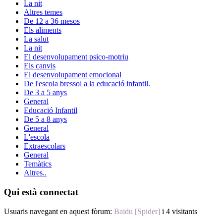
La nit
Altres temes
De 12 a 36 mesos
Els aliments
La salut
La nit
El desenvolupament psico-motriu
Els canvis
El desenvolupament emocional
De l'escola bressol a la educació infantil.
De 3 a 5 anys
General
Educació Infantil
De 5 a 8 anys
General
L'escola
Extraescolars
General
Temàtics
Altres..
Qui està connectat
Usuaris navegant en aquest fòrum:
Baidu [Spider]
i 4 visitants