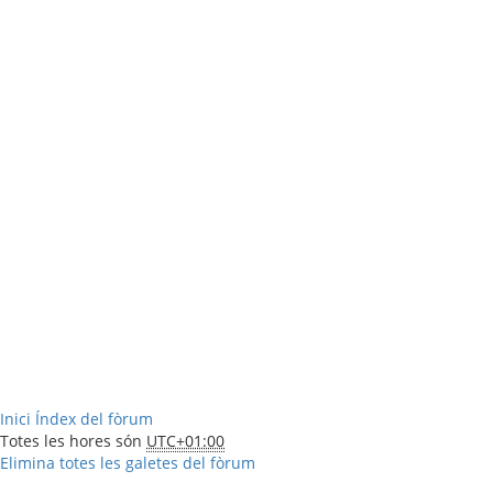
Inici
Índex del fòrum
Totes les hores són
UTC+01:00
Elimina totes les galetes del fòrum