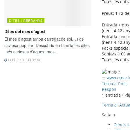
Totes les entr
Preus: 1 i 2 
Entrada + dos 
(nens 4-12 any
Entrada sense 
(nens 4-12 any
Packs especial
Seniors (+65 a
Totes les entr
:::
www.creaci
Torna a l’inici
Respon
1 entrada • P
Torna a “Actual
Salta a
General