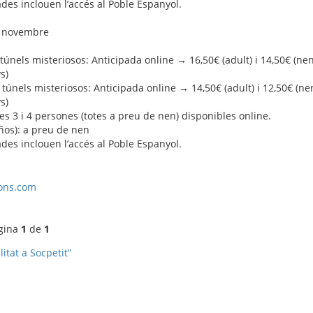
ades inclouen l’accés al Poble Espanyol.
de novembre
túnels misteriosos: Anticipada online → 16,50€ (adult) i 14,50€ (nen
s)
túnels misteriosos: Anticipada online → 14,50€ (adult) i 12,50€ (nen
s)
es 3 i 4 persones (totes a preu de nen) disponibles online.
ños): a preu de nen
ades inclouen l’accés al Poble Espanyol.
ons.com
àgina
1
de
1
itat a Socpetit”