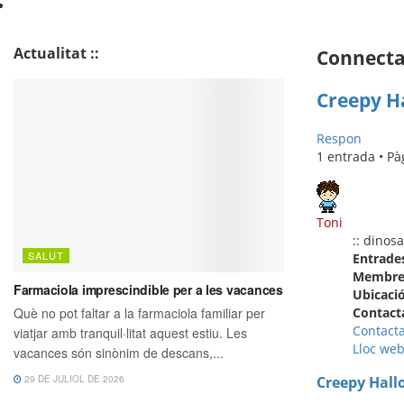
Actualitat ::
Connecta 
Creepy Ha
Respon
1 entrada • P
Toni
:: dinos
Entrade
Membre 
Ubicació
Contact
Contact
Lloc we
Creepy Hallo