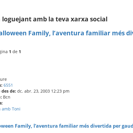
loguejant amb la teva xarxa social
lloween Family, l’aventura familiar més di
àgina
1
de
1
aure
s:
6551
des de:
dc. abr. 23, 2003 12:23 pm
:
Bcn
a:
a amb Toni
b
ween Family, l’aventura familiar més divertida per gaud