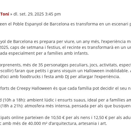
:
Toni
»
dl. set. 29, 2025 3:45 pm
en el Poble Espanyol de Barcelona es transforma en un escenari pl
yol de Barcelona es prepara per viure, un any més, l’experiència més
25, caps de setmana i festius, el recinte es transformarà en un u
ada especialment per a famílies amb infants.
rprenents, més de 35 personatges peculiars, jocs, activitats, espec
 escollir) faran que petits i grans visquin un Halloween inoblidable.
d’oci amb foodtrucks i festa amb DJ per allargar l’experiència.
forts de Creepy Halloween és que cada família pot decidir el seu ni
 (10h a 18h): ambient lúdic i ensurts suaus, ideal per a famílies a
 (18h a 21h): atmosfera més intensa, pensada per als que busquen 
cipats online parteixen de 10,50 € per als nens i 12,50 € per als adu
c amb més de 40.000 m² d’arquitectura, artesania i art.