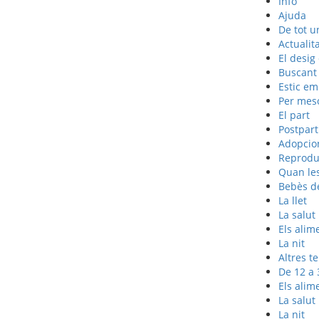
Info
Ajuda
De tot u
Actualit
El desig
Buscant
Estic e
Per mes
El part
Postpart
Adopcion
Reproduc
Quan les
Bebès d
La llet
La salut
Els alim
La nit
Altres t
De 12 a
Els alim
La salut
La nit