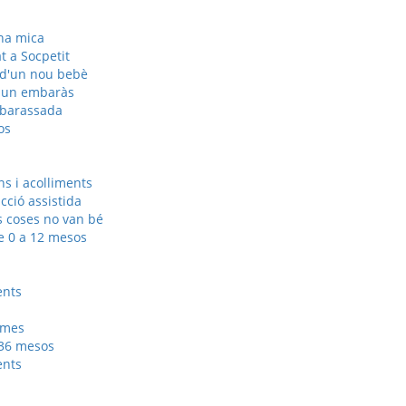
na mica
at a Socpetit
 d'un nou bebè
 un embaràs
mbarassada
os
s i acolliments
ció assistida
 coses no van bé
e 0 a 12 mesos
ents
emes
 36 mesos
ents