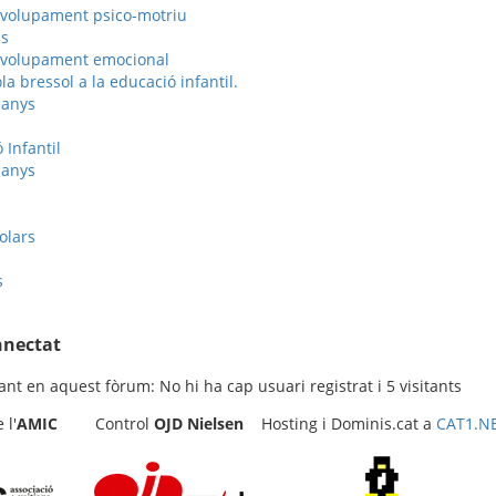
nvolupament psico-motriu
is
nvolupament emocional
la bressol a la educació infantil.
 anys
 Infantil
 anys
olars
s
nnectat
nt en aquest fòrum: No hi ha cap usuari registrat i 5 visitants
l'
AMIC
Control
OJD
Nielsen
Hosting i Dominis.cat a
CAT1.N