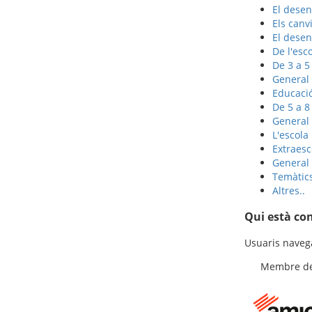
El dese
Els canv
El dese
De l'esco
De 3 a 5
General
Educació
De 5 a 8
General
L'escola
Extraesc
General
Temàtic
Altres..
Qui està co
Usuaris navega
Membre de 