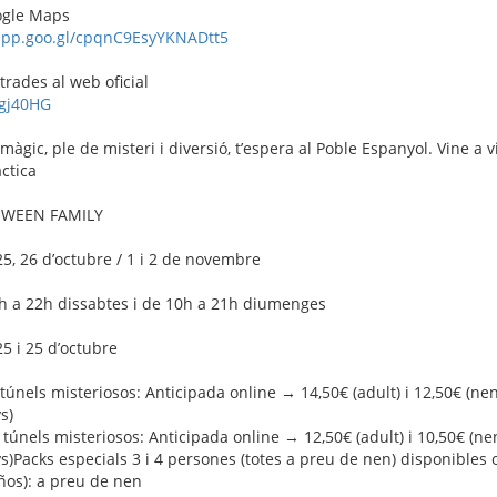
ogle Maps
app.goo.gl/cpqnC9EsyYKNADtt5
rades al web oficial
/4gj40HG
gic, ple de misteri i diversió, t’espera al Poble Espanyol. Vine a vi
ctica
OWEEN FAMILY
 25, 26 d’octubre / 1 i 2 de novembre
0h a 22h dissabtes i de 10h a 21h diumenges
25 i 25 d’octubre
túnels misteriosos: Anticipada online → 14,50€ (adult) i 12,50€ (nen
s)
túnels misteriosos: Anticipada online → 12,50€ (adult) i 10,50€ (nen
s)Packs especials 3 i 4 persones (totes a preu de nen) disponibles 
ños): a preu de nen