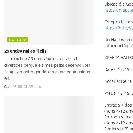
Ubicació a Go
https://maps.
Compra les ent
https://bit.ly
Un Halloween mà
Informació prà
CREEPY HALL
Dates: 18, 19,
Horaris: De 1
Preus: 18, 19, 
Entrada + dos 
(nens 4-12 any
Entrada sense 
(nens 4-12 any
Seniors (+65 a