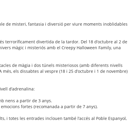
e de misteri, fantasia i diversió per viure moments inoblidables
 terroríficament divertida de la tardor. Del 18 d’octubre al 2 de
nivers màgic i misteriós amb el Creepy Halloween Family, una
tacles de màgia i dos túnels misteriosos (amb diferents nivells
 A més, els dissabtes al vespre (18 i 25 d’octubre i 1 de novembre)
vell d’adrenalina:
mb nens a partir de 3 anys.
emocions fortes (recomanada a partir de 7 anys).
lts, i totes les entrades inclouen també l’accés al Poble Espanyol,