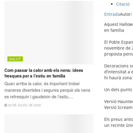
Citació
Entrada
Autor
Aquest Hallowe
en família
El Poble Espan
novembre de 20
proposta pens
Decoracions so
d’intensitat a
hi haurà zona 
Un dels punts 
Versió Haunted
Versió Scream
Els preus anti
un recinte úni