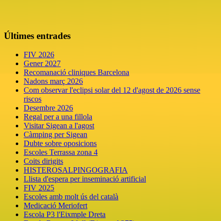
Últimes entrades
FIV 2026
Gener 2027
Recomanació cliniques Barcelona
Nadons març 2026
Com observar l'eclipsi solar del 12 d'agost de 2026 sense
riscos
Desembre 2026
Regal per a una fillola
Visitar Sigean a l'agost
Càmping per Sigean
Dubte sobre oposicions
Escoles Terrassa zona 4
Coits dirigits
HISTEROSALPINGOGRAFIA
Llista d'espera per inseminació artificial
FIV 2025
Escoles amb molt ús del català
Medicació Meriofert
Escola P3 l'Eixmple Dreta