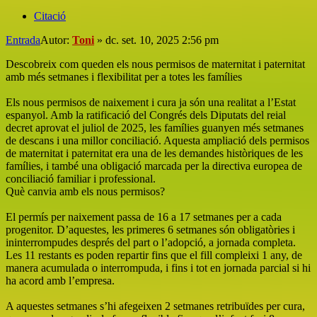
Citació
Entrada
Autor:
Toni
»
dc. set. 10, 2025 2:56 pm
Descobreix com queden els nous permisos de maternitat i paternitat
amb més setmanes i flexibilitat per a totes les famílies
Els nous permisos de naixement i cura ja són una realitat a l’Estat
espanyol. Amb la ratificació del Congrés dels Diputats del reial
decret aprovat el juliol de 2025, les famílies guanyen més setmanes
de descans i una millor conciliació. Aquesta ampliació dels permisos
de maternitat i paternitat era una de les demandes històriques de les
famílies, i també una obligació marcada per la directiva europea de
conciliació familiar i professional.
Què canvia amb els nous permisos?
El permís per naixement passa de 16 a 17 setmanes per a cada
progenitor. D’aquestes, les primeres 6 setmanes són obligatòries i
ininterrompudes després del part o l’adopció, a jornada completa.
Les 11 restants es poden repartir fins que el fill compleixi 1 any, de
manera acumulada o interrompuda, i fins i tot en jornada parcial si hi
ha acord amb l’empresa.
A aquestes setmanes s’hi afegeixen 2 setmanes retribuïdes per cura,