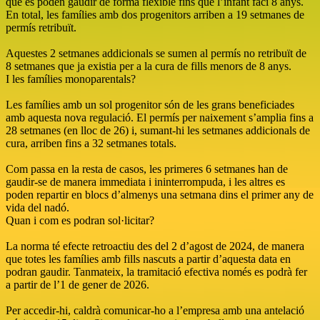
que es poden gaudir de forma flexible fins que l’infant faci 8 anys.
En total, les famílies amb dos progenitors arriben a 19 setmanes de
permís retribuït.
Aquestes 2 setmanes addicionals se sumen al permís no retribuït de
8 setmanes que ja existia per a la cura de fills menors de 8 anys.
I les famílies monoparentals?
Les famílies amb un sol progenitor són de les grans beneficiades
amb aquesta nova regulació. El permís per naixement s’amplia fins a
28 setmanes (en lloc de 26) i, sumant-hi les setmanes addicionals de
cura, arriben fins a 32 setmanes totals.
Com passa en la resta de casos, les primeres 6 setmanes han de
gaudir-se de manera immediata i ininterrompuda, i les altres es
poden repartir en blocs d’almenys una setmana dins el primer any de
vida del nadó.
Quan i com es podran sol·licitar?
La norma té efecte retroactiu des del 2 d’agost de 2024, de manera
que totes les famílies amb fills nascuts a partir d’aquesta data en
podran gaudir. Tanmateix, la tramitació efectiva només es podrà fer
a partir de l’1 de gener de 2026.
Per accedir-hi, caldrà comunicar-ho a l’empresa amb una antelació