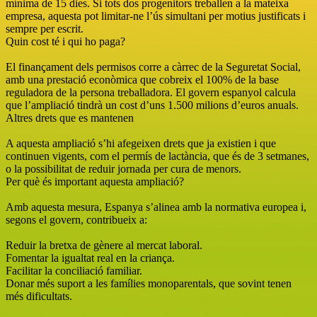
mínima de 15 dies. Si tots dos progenitors treballen a la mateixa
empresa, aquesta pot limitar-ne l’ús simultani per motius justificats i
sempre per escrit.
Quin cost té i qui ho paga?
El finançament dels permisos corre a càrrec de la Seguretat Social,
amb una prestació econòmica que cobreix el 100% de la base
reguladora de la persona treballadora. El govern espanyol calcula
que l’ampliació tindrà un cost d’uns 1.500 milions d’euros anuals.
Altres drets que es mantenen
A aquesta ampliació s’hi afegeixen drets que ja existien i que
continuen vigents, com el permís de lactància, que és de 3 setmanes,
o la possibilitat de reduir jornada per cura de menors.
Per què és important aquesta ampliació?
Amb aquesta mesura, Espanya s’alinea amb la normativa europea i,
segons el govern, contribueix a:
Reduir la bretxa de gènere al mercat laboral.
Fomentar la igualtat real en la criança.
Facilitar la conciliació familiar.
Donar més suport a les famílies monoparentals, que sovint tenen
més dificultats.