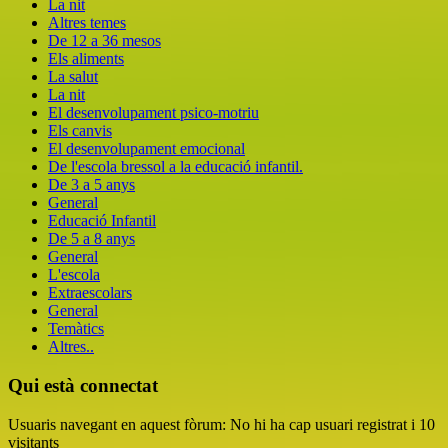
La nit
Altres temes
De 12 a 36 mesos
Els aliments
La salut
La nit
El desenvolupament psico-motriu
Els canvis
El desenvolupament emocional
De l'escola bressol a la educació infantil.
De 3 a 5 anys
General
Educació Infantil
De 5 a 8 anys
General
L'escola
Extraescolars
General
Temàtics
Altres..
Qui està connectat
Usuaris navegant en aquest fòrum: No hi ha cap usuari registrat i 10
visitants