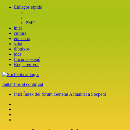
Enllaços ràpids
PMF
inici
cultura
educació
salut
dibuixos
jocs
Inicia la sessió
Registreu-vos
Saltar fins al contingut
Inici
Índex del fòrum
General
Actualitat a Socpetit