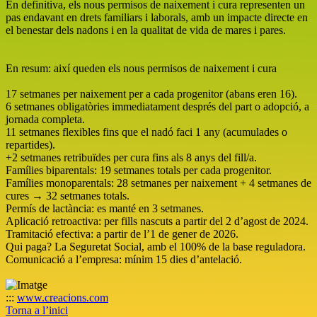
En definitiva, els nous permisos de naixement i cura representen un
pas endavant en drets familiars i laborals, amb un impacte directe en
el benestar dels nadons i en la qualitat de vida de mares i pares.
En resum: així queden els nous permisos de naixement i cura
17 setmanes per naixement per a cada progenitor (abans eren 16).
6 setmanes obligatòries immediatament després del part o adopció, a
jornada completa.
11 setmanes flexibles fins que el nadó faci 1 any (acumulades o
repartides).
+2 setmanes retribuïdes per cura fins als 8 anys del fill/a.
Famílies biparentals: 19 setmanes totals per cada progenitor.
Famílies monoparentals: 28 setmanes per naixement + 4 setmanes de
cures → 32 setmanes totals.
Permís de lactància: es manté en 3 setmanes.
Aplicació retroactiva: per fills nascuts a partir del 2 d’agost de 2024.
Tramitació efectiva: a partir de l’1 de gener de 2026.
Qui paga? La Seguretat Social, amb el 100% de la base reguladora.
Comunicació a l’empresa: mínim 15 dies d’antelació.
:::
www.creacions.com
Torna a l’inici