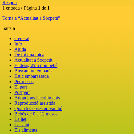
Respon
1 entrada • Pàgina
1
de
1
Torna a “Actualitat a Socpetit”
Salta a
General
Info
Ajuda
De tot una mica
Actualitat a Socpetit
El desig d'un nou bebè
Buscant un embaràs
Estic embarassada
Per mesos
El part
Postpart
Adopcions i acolliments
Reproducció assistida
Quan les coses no van bé
Bebès de 0 a 12 mesos
La llet
La salut
Els aliments