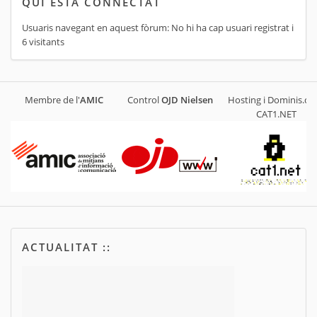
QUI ESTÀ CONNECTAT
Usuaris navegant en aquest fòrum: No hi ha cap usuari registrat i
6 visitants
Membre de l'
AMIC
Control
OJD
Nielsen
Hosting i Dominis.cat
CAT1.NET
ACTUALITAT ::