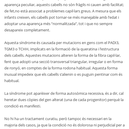
aparença peculiar, aquests cabells no són fràgils ni cauen amb facilitat;
de fet,no està associat a problemes capil·lars greus. A mesura que els
infants creixen, els cabells pot tornar-se més manejable amb l’edat i
adoptar una aparença més “normalitzada”, tot i que no sempre
desapareix completament.
Aquesta síndrome és causada per mutacions en gens com el PADI3,
TGM3 o TCHH, implicats en la formació de la queratina i l’estructura
dels cabells. Aquestes mutacions alteren la forma de la fibra capil·lar,
fent que adopti una secció transversal triangular, irregular o en forma
de ronyó, en comptes de la forma rodona habitual. Aquesta forma
inusual impedeix que els cabells s’alienin o es puguin pentinar com és
habitual.
La síndrome pot aparèixer de forma autosòmica recessiva, és a dir, cal
heretar dues còpies del gen alterat (una de cada progenitor) perquè la
condició es manifesti.
No hi ha un tractament curatiu, però tampoc és necessari en la
majoria dels casos, ja que la condició no és dolorosa ni perjudicial per a