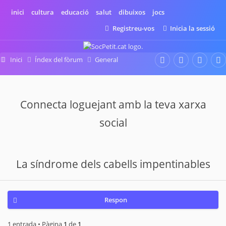
inici
cultura
educació
salut
dibuixos
jocs
Registreu-vos
Inicia la sessió
Inici
Índex del fòrum
General
Actualitat a Socpetit
Connecta loguejant amb la teva xarxa
social
La síndrome dels cabells impentinables
Respon
1 entrada • Pàgina
1
de
1