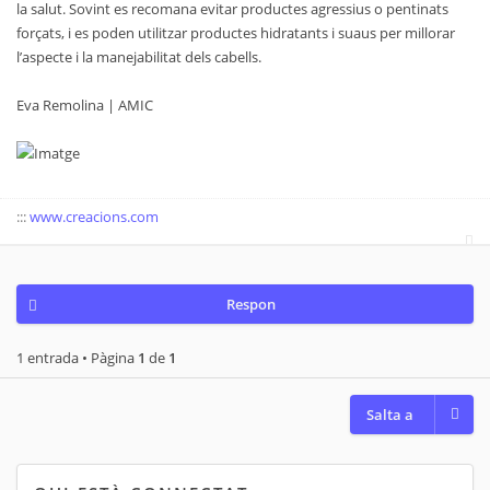
la salut. Sovint es recomana evitar productes agressius o pentinats
forçats, i es poden utilitzar productes hidratants i suaus per millorar
l’aspecte i la manejabilitat dels cabells.
Eva Remolina | AMIC
:::
www.creacions.com
Respon
1 entrada • Pàgina
1
de
1
Salta a