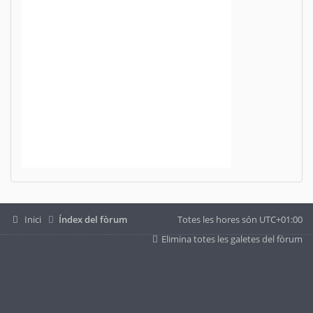
Inici
Índex del fòrum
Totes les hores són
UTC+01:00
Elimina totes les galetes del fòrum