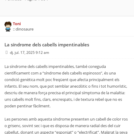
Toni
:: dinosaure
La síndrome dels cabells impentinables
dj. jul. 17, 2025 9:12 am
La síndrome dels cabells impentinables, també coneguda
científicament com a “síndrome dels cabells espinosos”, és una
condició genètica molt poc freqüent que afecta principalment els
infants. El seu nom, que pot semblar anecdòtic o fins i tot humorístic,
descriu de manera força precisa el principal símptoma de la malaltia:
uns cabells molt fins, clars, encrespats, i de textura rebel que no es
poden pentinar fàcilment.
Les persones amb aquesta síndrome presenten un cabell de color ros
o grisenc, sovint sec i que es disposa de manera radial des del cuir
cabellut, donant un aspecte “esponjat” o “electrificat”. Malgrat la seva