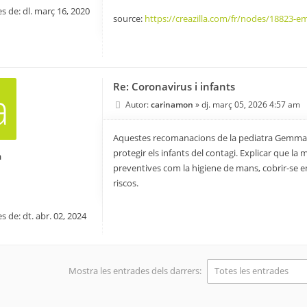
s de:
dl. març 16, 2020
source:
https://creazilla.com/fr/nodes/18823-em 
Re: Coronavirus i infants
a
Autor:
carinamon
»
dj. març 05, 2026 4:57 am
Aquestes recomanacions de la pediatra Gemma Ri
protegir els infants del contagi. Explicar que l
n
preventives com la higiene de mans, cobrir-se en 
riscos.
s de:
dt. abr. 02, 2024
Mostra les entrades dels darrers: