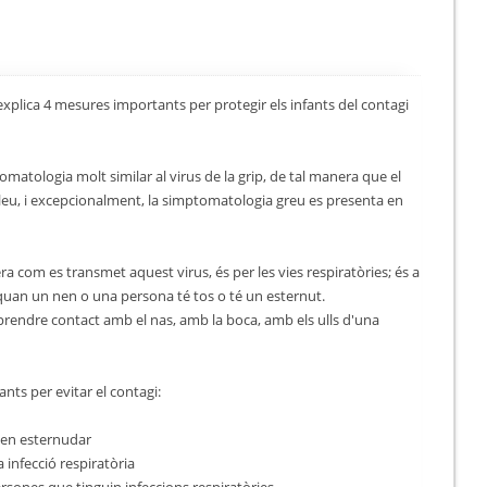
plica 4 mesures importants per protegir els infants del contagi
matologia molt similar al virus de la grip, de tal manera que el
eu, i excepcionalment, la simptomatologia greu es presenta en
era com es transmet aquest virus, és per les vies respiratòries; és a
 quan un nen o una persona té tos o té un esternut.
endre contact amb el nas, amb la boca, amb els ulls d'una
ts per evitar el contagi:
e en esternudar
infecció respiratòria
sones que tinguin infeccions respiratòries