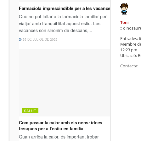
Toni
:: dinosaur
Entrades:
6
Membre de
12:23 pm
Ubicació:
B
Contacta: