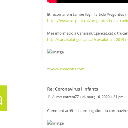
Et recomanem també llegir l'article Preguntes i
https://www.socpetit.cat/preguntes-i-re ... -covi
Més informació a Canalsalut.gencat.cat o trucant
http://canalsalut.gencat.cat/ca/salut-a ... 2019-
:::
www.creacions.com
Re: Coronavirus i infants
a
Autor:
eatrem77
»
dl. març 16, 2020 4:31 pm
Comment arrêter la propagation du coronaviru