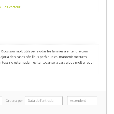
... es-vecteur
cós són molt útils per ajudar les famílies a entendre com
a majoria dels casos són lleus però que cal mantenir mesures
tossir o esternudar i evitar tocar-se la cara ajuda molt a reduir
Ordena per