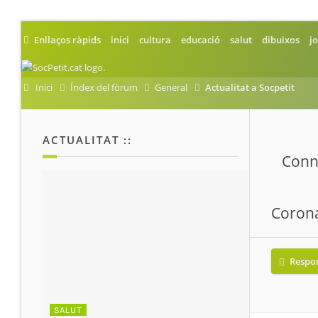
Enllaços ràpids
inici
cultura
educació
salut
dibuixos
jo
Inici
Índex del fòrum
General
Actualitat a Socpetit
ACTUALITAT ::
Conne
Corona
Respo