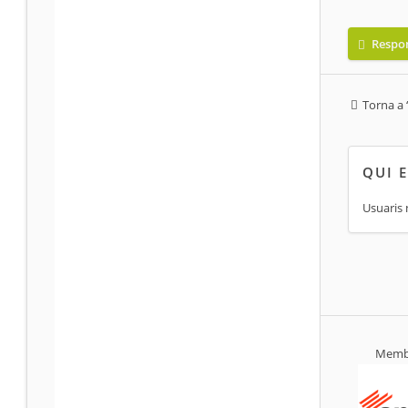
Respo
Torna a 
QUI 
Usuaris 
Membr