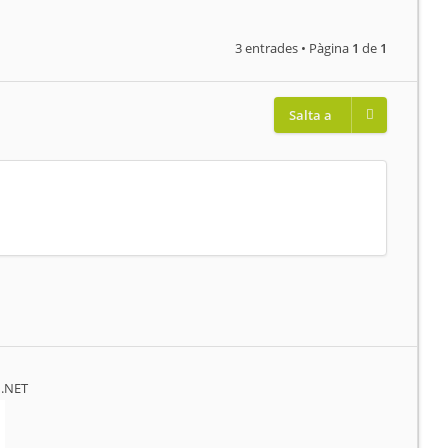
3 entrades • Pàgina
1
de
1
Salta a
.NET