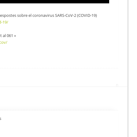
 respostes sobre el coronavirus SARS-CoV-2 (COVID-19)
d-19/
 al 061 »
ncov/
s