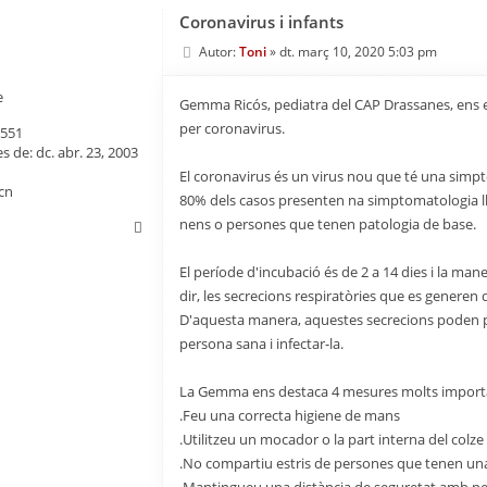
Coronavirus i infants
Autor:
Toni
»
dt. març 10, 2020 5:03 pm
e
Gemma Ricós, pediatra del CAP Drassanes, ens ex
per coronavirus.
551
s de:
dc. abr. 23, 2003
El coronavirus és un virus nou que té una simpto
cn
80% dels casos presenten na simptomatologia ll
nens o persones que tenen patologia de base.
El període d'incubació és de 2 a 14 dies i la man
dir, les secrecions respiratòries que es generen
D'aquesta manera, aquestes secrecions poden pr
persona sana i infectar-la.
La Gemma ens destaca 4 mesures molts importan
.Feu una correcta higiene de mans
.Utilitzeu un mocador o la part interna del colz
.No compartiu estris de persones que tenen una 
.Mantingueu una distància de seguretat amb per