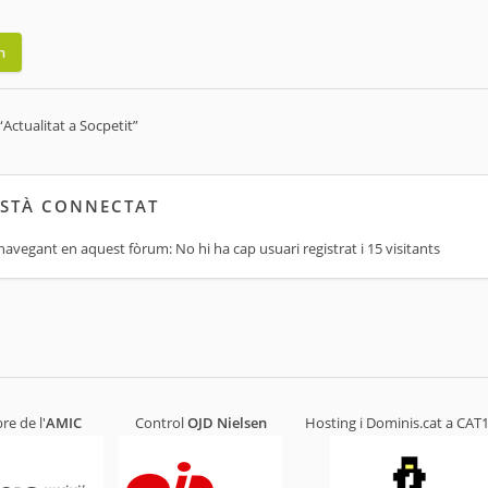
n
“Actualitat a Socpetit”
ESTÀ CONNECTAT
navegant en aquest fòrum: No hi ha cap usuari registrat i 15 visitants
e de l'
AMIC
Control
OJD
Nielsen
Hosting i Dominis.cat a
CAT1