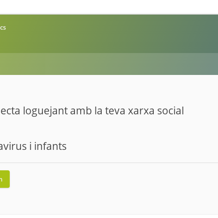
cs
cta loguejant amb la teva xarxa social
virus i infants
n