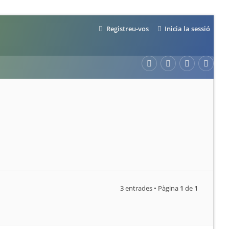
Registreu-vos
Inicia la sessió
3 entrades • Pàgina
1
de
1