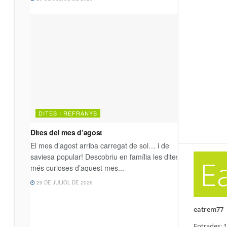
E
eatrem77
Entrades:
1