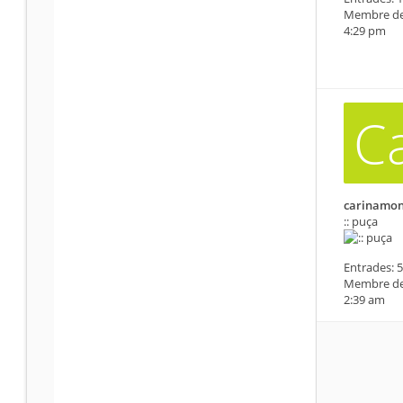
Membre de
4:29 pm
C
carinamo
:: puça
Entrades:
5
Membre de
2:39 am