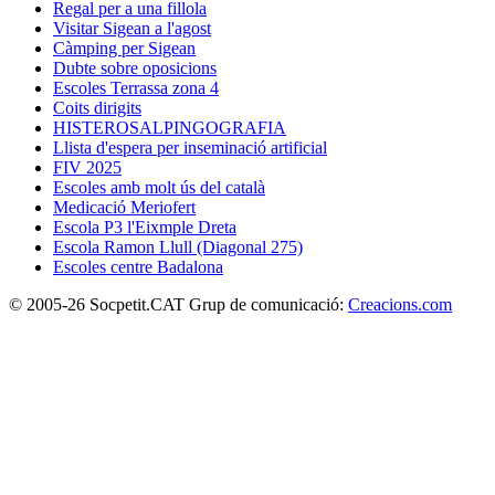
Regal per a una fillola
Visitar Sigean a l'agost
Càmping per Sigean
Dubte sobre oposicions
Escoles Terrassa zona 4
Coits dirigits
HISTEROSALPINGOGRAFIA
Llista d'espera per inseminació artificial
FIV 2025
Escoles amb molt ús del català
Medicació Meriofert
Escola P3 l'Eixmple Dreta
Escola Ramon Llull (Diagonal 275)
Escoles centre Badalona
© 2005-26 Socpetit.CAT Grup de comunicació:
Creacions.com