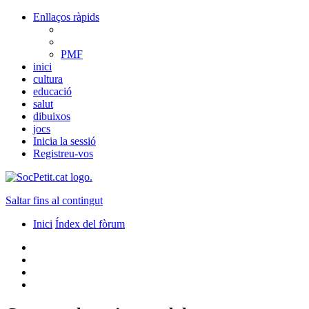
Enllaços ràpids
PMF
inici
cultura
educació
salut
dibuixos
jocs
Inicia la sessió
Registreu-vos
Saltar fins al contingut
Inici
Índex del fòrum