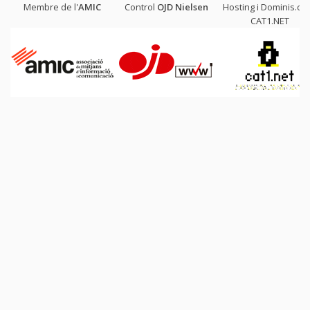
Membre de l'
AMIC
Control
OJD
Nielsen
Hosting i Dominis.cat
CAT1.NET