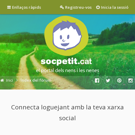
Enllaços ràpids
Registreu-vos
Inicia la sessió
Inici
Índex del fòrum
Connecta loguejant amb la teva xarxa
social