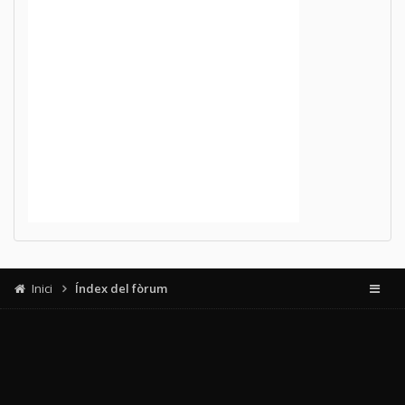
Inici
Índex del fòrum