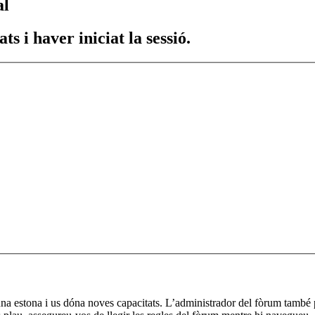
al
s i haver iniciat la sessió.
a una estona i us dóna noves capacitats. L’administrador del fòrum també 