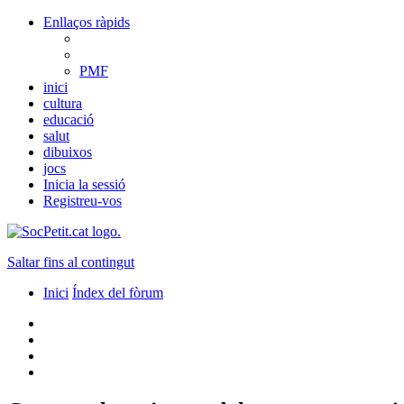
Enllaços ràpids
PMF
inici
cultura
educació
salut
dibuixos
jocs
Inicia la sessió
Registreu-vos
Saltar fins al contingut
Inici
Índex del fòrum