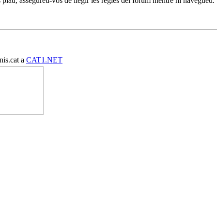
 plau, assegureu-vos de llegir les regles del fòrum mentre hi navegueu.
nis.cat a
CAT1.NET