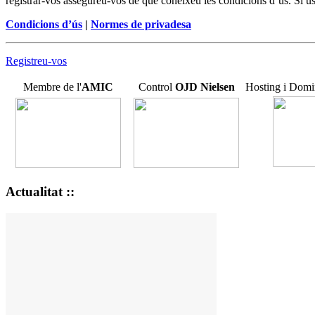
registrar-vos assegureu-vos de que coneixeu les condicions d’ús. Si us
Condicions d’ús
|
Normes de privadesa
Registreu-vos
Membre de l'
AMIC
Control
OJD
Nielsen
Hosting i Domi
Actualitat ::