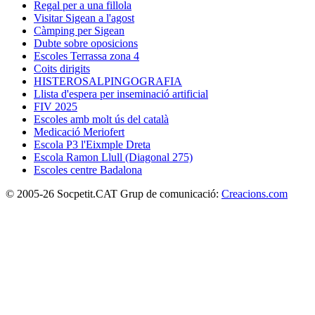
Regal per a una fillola
Visitar Sigean a l'agost
Càmping per Sigean
Dubte sobre oposicions
Escoles Terrassa zona 4
Coits dirigits
HISTEROSALPINGOGRAFIA
Llista d'espera per inseminació artificial
FIV 2025
Escoles amb molt ús del català
Medicació Meriofert
Escola P3 l'Eixmple Dreta
Escola Ramon Llull (Diagonal 275)
Escoles centre Badalona
© 2005-26 Socpetit.CAT Grup de comunicació:
Creacions.com