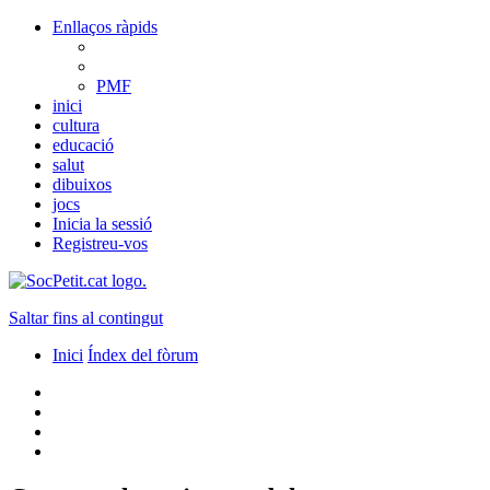
Enllaços ràpids
PMF
inici
cultura
educació
salut
dibuixos
jocs
Inicia la sessió
Registreu-vos
Saltar fins al contingut
Inici
Índex del fòrum