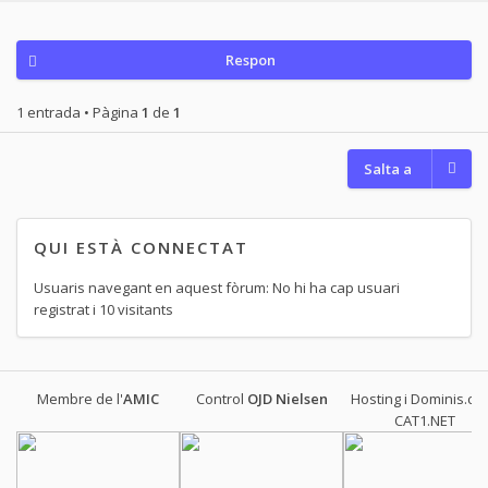
Respon
1 entrada • Pàgina
1
de
1
Salta a
QUI ESTÀ CONNECTAT
Usuaris navegant en aquest fòrum: No hi ha cap usuari
registrat i 10 visitants
Membre de l'
AMIC
Control
OJD
Nielsen
Hosting i Dominis.cat
CAT1.NET