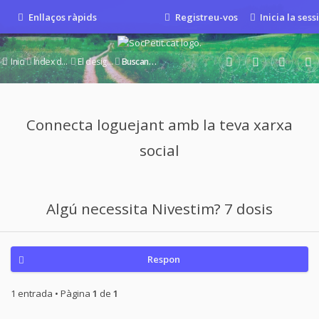
Enllaços ràpids
Registreu-vos
Inicia la sess
Inici
Índex del fòrum
El desig d'un nou bebè
Buscant un embaràs
Connecta loguejant amb la teva xarxa
social
Algú necessita Nivestim? 7 dosis
Respon
1 entrada • Pàgina
1
de
1