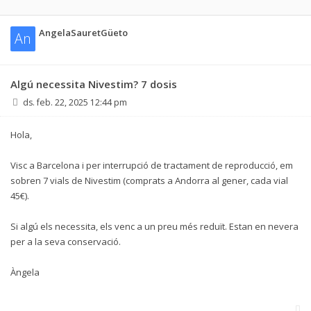
AngelaSauretGüeto
An
Algú necessita Nivestim? 7 dosis
ds. feb. 22, 2025 12:44 pm
Hola,
Visc a Barcelona i per interrupció de tractament de reproducció, em
sobren 7 vials de Nivestim (comprats a Andorra al gener, cada vial
45€).
Si algú els necessita, els venc a un preu més reduït. Estan en nevera
per a la seva conservació.
Àngela