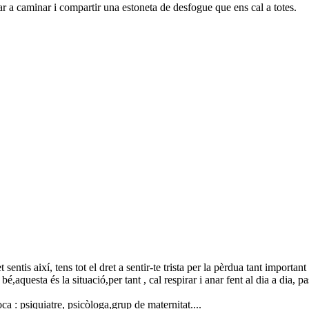
ar a caminar i compartir una estoneta de desfogue que ens cal a totes.
entis així, tens tot el dret a sentir-te trista per la pèrdua tant importa
I bé,aquesta és la situació,per tant , cal respirar i anar fent al dia a dia, p
: psiquiatre, psicòloga,grup de maternitat....