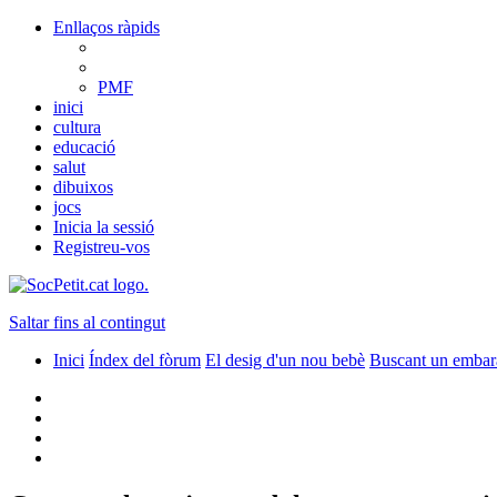
Enllaços ràpids
PMF
inici
cultura
educació
salut
dibuixos
jocs
Inicia la sessió
Registreu-vos
Saltar fins al contingut
Inici
Índex del fòrum
El desig d'un nou bebè
Buscant un embar