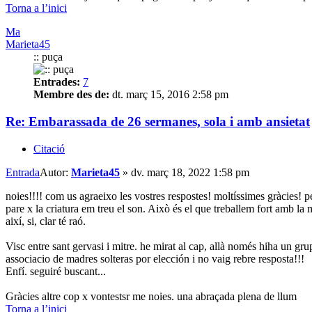
Torna a l’inici
Ma
Marieta45
:: puça
Entrades:
7
Membre des de:
dt. març 15, 2016 2:58 pm
Re: Embarassada de 26 sermanes, sola i amb ansietat
Citació
Entrada
Autor:
Marieta45
»
dv. març 18, 2022 1:58 pm
noies!!!! com us agraeixo les vostres respostes! moltíssimes gràcies! pe
pare x la criatura em treu el son. Això és el que treballem fort amb la
així, si, clar té raó.
Visc entre sant gervasi i mitre. he mirat al cap, allà només hiha un gr
associacio de madres solteras por elección i no vaig rebre resposta!!!
Enfí. seguiré buscant...
Gràcies altre cop x vontestsr me noies. una abraçada plena de llum
Torna a l’inici