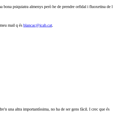
una bona psiquiatra almenys però he de prendre orfidal i fluoxetina de l
l meu mail q és
blancac@icab.cat
.
re'n una altra importantíssima, no ha de ser gens fàcil. I crec que és