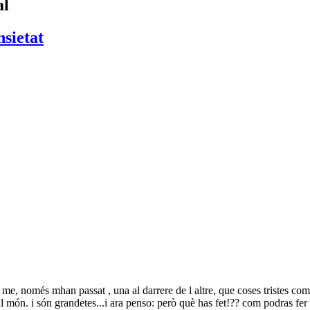
al
sietat
 me, només mhan passat , una al darrere de l altre, que coses tristes co
l món. i són grandetes...i ara penso: però què has fet!?? com podras fer f