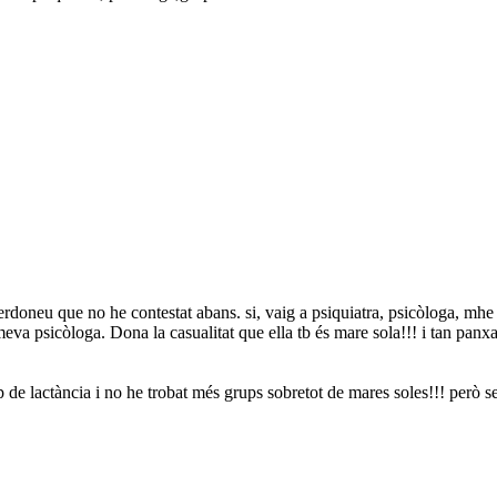
rdoneu que no he contestat abans. si, vaig a psiquiatra, psicòloga, mhe d
 meva psicòloga. Dona la casualitat que ella tb és mare sola!!! i tan pan
up de lactància i no he trobat més grups sobretot de mares soles!!! però 