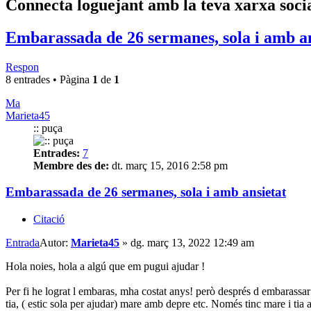
Connecta loguejant amb la teva xarxa soci
Embarassada de 26 sermanes, sola i amb an
Respon
8 entrades • Pàgina
1
de
1
Ma
Marieta45
:: puça
Entrades:
7
Membre des de:
dt. març 15, 2016 2:58 pm
Embarassada de 26 sermanes, sola i amb ansietat
Citació
Entrada
Autor:
Marieta45
»
dg. març 13, 2022 12:49 am
Hola noies, hola a algú que em pugui ajudar !
Per fi he lograt l embaras, mha costat anys! però després d embarassar
tia, ( estic sola per ajudar) mare amb depre etc. Només tinc mare i tia a