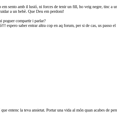
em sento amb il lusió, ni forces de tenir un fill, ho veig negre, tinc a 
 cuidar a un bebè. Que Deu em perdoni!
ui poguer compartir i parlar?
ió!!! espero saber entrar altra cop en aq forum, per si de cas, us passo e
I que entenc la teva ansietat. Portar una vida al món quan acabes de perd