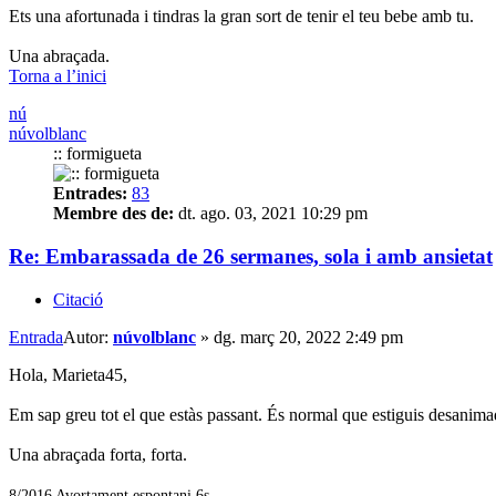
Ets una afortunada i tindras la gran sort de tenir el teu bebe amb tu.
Una abraçada.
Torna a l’inici
nú
núvolblanc
:: formigueta
Entrades:
83
Membre des de:
dt. ago. 03, 2021 10:29 pm
Re: Embarassada de 26 sermanes, sola i amb ansietat
Citació
Entrada
Autor:
núvolblanc
»
dg. març 20, 2022 2:49 pm
Hola, Marieta45,
Em sap greu tot el que estàs passant. És normal que estiguis desanimada
Una abraçada forta, forta.
8/2016 Avortament espontani 6s