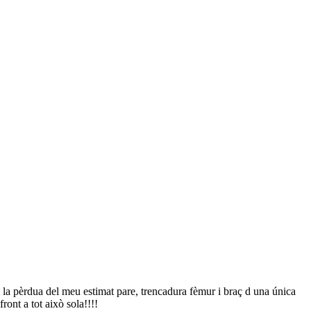
m la pèrdua del meu estimat pare, trencadura fèmur i braç d una única
ront a tot això sola!!!!