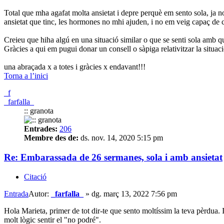
Total que mha agafat molta ansietat i depre perquè em sento sola, ja no 
ansietat que tinc, les hormones no mhi ajuden, i no em veig capaç de
Creieu que hiha algú en una situació similar o que se senti sola amb q
Gràcies a qui em pugui donar un consell o sàpiga relativitzar la situac
una abraçada x a totes i gràcies x endavant!!!
Torna a l’inici
_f
_farfalla_
:: granota
Entrades:
206
Membre des de:
ds. nov. 14, 2020 5:15 pm
Re: Embarassada de 26 sermanes, sola i amb ansietat
Citació
Entrada
Autor:
_farfalla_
»
dg. març 13, 2022 7:56 pm
Hola Marieta, primer de tot dir-te que sento moltíssim la teva pèrdua. 
molt lògic sentir el "no podré".