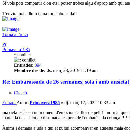
Si vols pots compartir d'on ets i potser trobes algu d'aprop amb qui an
T'envio molta llum i una forta abraçada!
Torna a l’inici
Pr
Primavera1985
:: conillet
Entrades:
394
Membre des de:
ds. març 23, 2019 11:19 am
Re: Embarassada de 26 sermanes, sola i amb ansietat
Citació
Entrada
Autor:
Primavera1985
»
dj. març 17, 2022 10:33 am
marieta
estàs en un moment d'emocions a flor de pell ! I normal que et s
mare i la tia ....i tot això sumat a les pors de l'embaràs i la criança !!!! 
Ànims i demana ajuda a qui et pugui acompanyar en aquesta mala època 