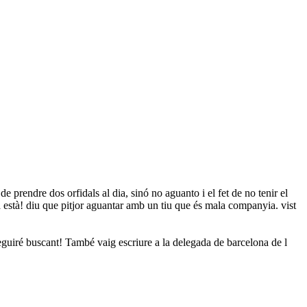
e prendre dos orfidals al dia, sinó no aguanto i el fet de no tenir el
xa està! diu que pitjor aguantar amb un tiu que és mala companyia. vist
seguiré buscant! També vaig escriure a la delegada de barcelona de l