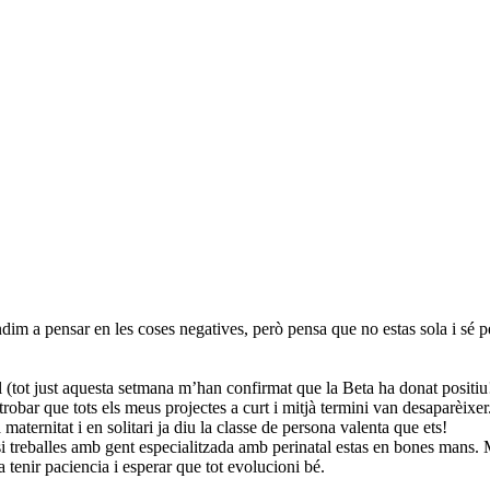
Tendim a pensar en les coses negatives, però pensa que no estas sola i sé
 (tot just aquesta setmana m’han confirmat que la Beta ha donat positiu!!
obar que tots els meus projectes a curt i mitjà termini van desaparèixer
aternitat i en solitari ja diu la classe de persona valenta que ets!
 si treballes amb gent especialitzada amb perinatal estas en bones mans. 
tenir paciencia i esperar que tot evolucioni bé.