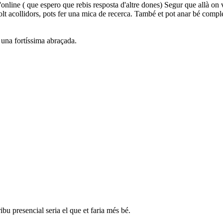
t d'online ( que espero que rebis resposta d'altre dones) Segur que allà 
t acollidors, pots fer una mica de recerca. També et pot anar bé comple
 una fortíssima abraçada.
bu presencial seria el que et faria més bé.