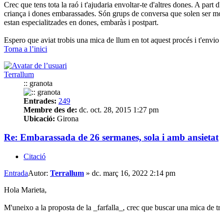
Crec que tens tota la raó i t'ajudaria envoltar-te d'altres dones. A par
criança i dones embarassades. Són grups de conversa que solen ser mol
estan especialitzades en dones, embaràs i postpart.
Espero que aviat trobis una mica de llum en tot aquest procés i t'envio
Torna a l’inici
Terrallum
:: granota
Entrades:
249
Membre des de:
dc. oct. 28, 2015 1:27 pm
Ubicació:
Girona
Re: Embarassada de 26 sermanes, sola i amb ansietat
Citació
Entrada
Autor:
Terrallum
»
dc. març 16, 2022 2:14 pm
Hola Marieta,
M'uneixo a la proposta de la _farfalla_, crec que buscar una mica de tri