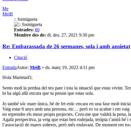
Me
MeiB
:: formigueta
Entrades:
60
Membre des de:
dl. des. 27, 2021 9:30 pm
Re: Embarassada de 26 sermanes, sola i amb ansietat
Citació
Entrada
Autor:
MeiB
»
ds. març 19, 2022 4:11 pm
Hola Marieta45;
Sento molt la perdua del teu pare i tota la situació que estas vivint. 
hi ha algú allà encara que tu pensis que estas sola.
Jo també sóc mare única, bé de fet estic encara en una fase molt inicial
Vaig estar 6 anys amb una persona, etc… però es va acabar i em vaig tr
en reprendre els meus propis projectes. Creu-me que valdrà la pena, la m
Agafa perspectiva, ja veig que estas ben rodejada, teràpia t’anirà bé i
l’associació de mares solteres, però més endavant. De moment em toca 