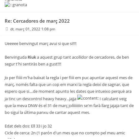
Re: Cercadores de març 2022
dt. març 01, 2022 1:08 pm
Ueeeee benvingut març avui si que si!!!!
Benvinguda
Riuk
a aquest grup tant acollidor de cercadores, de ben
segur t'hi sentiràs ben a gust!!!!
Jo per fiiiii m'ha baixat la regla i per fiiii em puc apuntar aquest mes de
març, només falta que un cop em marxi la regla deixi de sagnar, que
espero que si....de moment apunto les dates que intueixo perquè ara
ja tinc un descontrol heavy heavy...jajja
I calculant veig
que la meva DNW és el 31 de març jolíiiiiiiin se'm farà llarg jajaja tant de
bo sigui la última panxu de cantar aquest mes.
Edat dels dos: Ell 33 i jo 32
Cicle de cerca: 2n (1 parón d'un mes que no compto pel meu amic