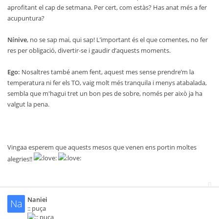
aprofitant el cap de setmana. Per cert, com estàs? Has anat més a fer
acupuntura?
Nínive
, no se sap mai, qui sap! L’important és el que comentes, no fer
res per obligació, divertir-se i gaudir d’aquests moments.
Ego:
Nosaltres també anem fent, aquest mes sense prendre’m la
temperatura ni fer els TO, vaig molt més tranquila i menys atabalada,
sembla que m'hagui tret un bon pes de sobre, només per això ja ha
valgut la pena.
Vingaa esperem que aquests mesos que venen ens portin moltes
alegries!!
Naniei
Na
:: puça