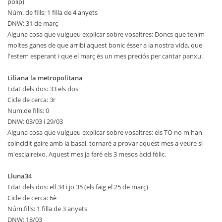
pòlip)
Núm. de fills: 1 filla de 4 anyets
DNW: 31 de març
Alguna cosa que vulgueu explicar sobre vosaltres: Doncs que tenim
moltes ganes de que arribi aquest bonic ésser a la nostra vida, que
l'estem esperant i que el març és un mes preciós per cantar panxu.
Liliana la metropolitana
Edat dels dos: 33 els dos
Cicle de cerca: 3r
Num.de fills: 0
DNW: 03/03 i 29/03
Alguna cosa que vulgueu explicar sobre vosaltres: els TO no m'han
coincidit gaire amb la basal, tornaré a provar aquest mes a veure si
m'esclaireixo. Aquest mes ja faré els 3 mesos àcid fòlic.
Lluna34
Edat dels dos: ell 34 i jo 35 (els faig el 25 de març)
Cicle de cerca: 6è
Núm.fills: 1 filla de 3 anyets
DNW: 18/03