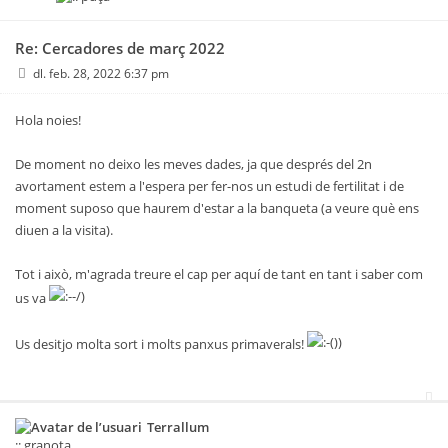
Re: Cercadores de març 2022
dl. feb. 28, 2022 6:37 pm
Hola noies!
De moment no deixo les meves dades, ja que després del 2n
avortament estem a l'espera per fer-nos un estudi de fertilitat i de
moment suposo que haurem d'estar a la banqueta (a veure què ens
diuen a la visita).
Tot i això, m'agrada treure el cap per aquí de tant en tant i saber com
us va
Us desitjo molta sort i molts panxus primaverals!
Terrallum
:: granota