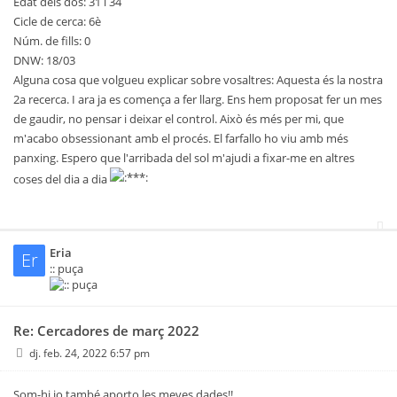
Edat dels dos: 31 i 34
Cicle de cerca: 6è
Núm. de fills: 0
DNW: 18/03
Alguna cosa que volgueu explicar sobre vosaltres: Aquesta és la nostra
2a recerca. I ara ja es comença a fer llarg. Ens hem proposat fer un mes
de gaudir, no pensar i deixar el control. Això és més per mi, que
m'acabo obsessionant amb el procés. El farfallo ho viu amb més
panxing. Espero que l'arribada del sol m'ajudi a fixar-me en altres
coses del dia a dia
Eria
Er
:: puça
Re: Cercadores de març 2022
dj. feb. 24, 2022 6:57 pm
Som-hi jo també aporto les meves dades!!