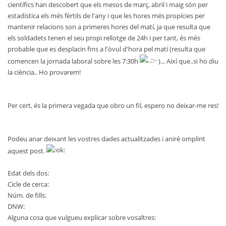
científics han descobert que els mesos de març, abril i maig són per
estadística els més fèrtils de l'any i que les hores més propícies per
mantenir relacions son a primeres hores del matí, ja que resulta que
els soldadets tenen el seu propi rellotge de 24h i per tant, és més
probable que es desplacin fins a l'òvul d'hora pel matí (resulta que
comencen la jornada laboral sobre les 7:30h
)... Així que..si ho diu
la ciència.. Ho provarem!
Per cert, és la primera vegada que obro un fil, espero no deixar-me res!
Podeu anar deixant les vostres dades actualitzades i aniré omplint
aquest post.
Edat dels dos:
Cicle de cerca:
Núm. de fills:
DNW:
Alguna cosa que vulgueu explicar sobre vosaltres: