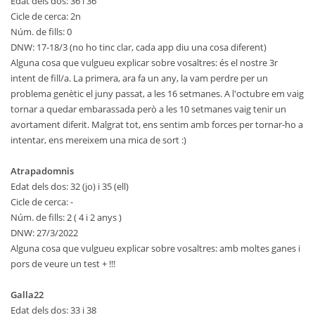
Edat dels dos: 36 i 36
Cicle de cerca: 2n
Núm. de fills: 0
DNW: 17-18/3 (no ho tinc clar, cada app diu una cosa diferent)
Alguna cosa que vulgueu explicar sobre vosaltres: és el nostre 3r
intent de fill/a. La primera, ara fa un any, la vam perdre per un
problema genètic el juny passat, a les 16 setmanes. A l'octubre em vaig
tornar a quedar embarassada però a les 10 setmanes vaig tenir un
avortament diferit. Malgrat tot, ens sentim amb forces per tornar-ho a
intentar, ens mereixem una mica de sort :)
Atrapadomnis
Edat dels dos: 32 (jo) i 35 (ell)
Cicle de cerca: -
Núm. de fills: 2 ( 4 i 2 anys )
DNW: 27/3/2022
Alguna cosa que vulgueu explicar sobre vosaltres: amb moltes ganes i
pors de veure un test + !!!
Galla22
Edat dels dos: 33 i 38