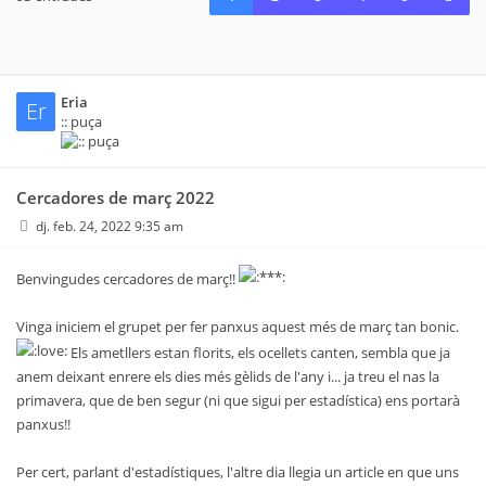
Eria
Er
:: puça
Cercadores de març 2022
dj. feb. 24, 2022 9:35 am
Benvingudes cercadores de març!!
Vinga iniciem el grupet per fer panxus aquest més de març tan bonic.
Els ametllers estan florits, els ocellets canten, sembla que ja
anem deixant enrere els dies més gèlids de l'any i... ja treu el nas la
primavera, que de ben segur (ni que sigui per estadística) ens portarà
panxus!!
Per cert, parlant d'estadístiques, l'altre dia llegia un article en que uns