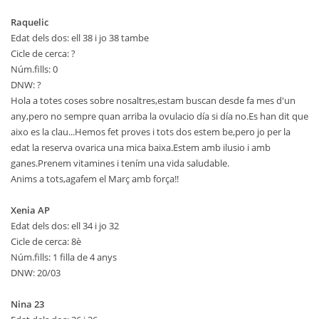
Raquelic
Edat dels dos: ell 38 i jo 38 tambe
Cicle de cerca: ?
Núm.fills: 0
DNW: ?
Hola a totes coses sobre nosaltres,estam buscan desde fa mes d'un
any,pero no sempre quan arriba la ovulacio día si día no.Es han dit que
aixo es la clau...Hemos fet proves i tots dos estem be,pero jo per la
edat la reserva ovarica una mica baixa.Estem amb ilusio i amb
ganes.Prenem vitamines i tením una vida saludable.
Anims a tots,agafem el Març amb força!!
Xenia AP
Edat dels dos: ell 34 i jo 32
Cicle de cerca: 8è
Núm.fills: 1 filla de 4 anys
DNW: 20/03
Nina 23