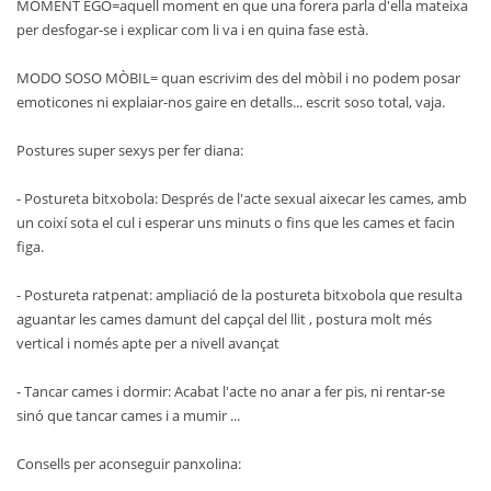
MOMENT EGO=aquell moment en que una forera parla d'ella mateixa
per desfogar-se i explicar com li va i en quina fase està.
MODO SOSO MÒBIL= quan escrivim des del mòbil i no podem posar
emoticones ni explaiar-nos gaire en detalls... escrit soso total, vaja.
Postures super sexys per fer diana:
- Postureta bitxobola: Després de l'acte sexual aixecar les cames, amb
un coixí sota el cul i esperar uns minuts o fins que les cames et facin
figa.
- Postureta ratpenat: ampliació de la postureta bitxobola que resulta
aguantar les cames damunt del capçal del llit , postura molt més
vertical i només apte per a nivell avançat
- Tancar cames i dormir: Acabat l'acte no anar a fer pis, ni rentar-se
sinó que tancar cames i a mumir ...
Consells per aconseguir panxolina: