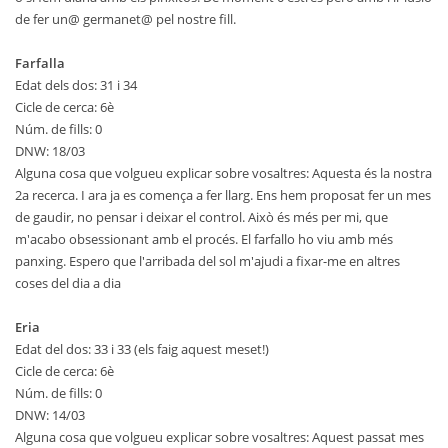
de fer un@ germanet@ pel nostre fill.
Farfalla
Edat dels dos: 31 i 34
Cicle de cerca: 6è
Núm. de fills: 0
DNW: 18/03
Alguna cosa que volgueu explicar sobre vosaltres: Aquesta és la nostra
2a recerca. I ara ja es comença a fer llarg. Ens hem proposat fer un mes
de gaudir, no pensar i deixar el control. Això és més per mi, que
m'acabo obsessionant amb el procés. El farfallo ho viu amb més
panxing. Espero que l'arribada del sol m'ajudi a fixar-me en altres
coses del dia a dia
Eria
Edat del dos: 33 i 33 (els faig aquest meset!)
Cicle de cerca: 6è
Núm. de fills: 0
DNW: 14/03
Alguna cosa que volgueu explicar sobre vosaltres: Aquest passat mes