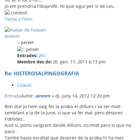
Jo em prendria l'ibuprofè. Ni que sigui per si de cas..
Torna a l’inici
airenm
:: peixet
Entrades:
261
Membre des de:
dt. gen. 11, 2011 6:13 pm
Re: HISTEROSALPINGOGRAFIA
Citació
Entrada
Autor:
airenm
»
dj. juny 14, 2012 12:20 pm
Bon dia! Jo hem vaig fer la proba el dilluns i va ser molt
semblant a la de la June, si que va fer mal, pero despres
t'oblides..
Aixó si, porto sangrant desde dilluns, no molt pero si que no
paro..
També havia escoltat que despres de la proba hi ha mes