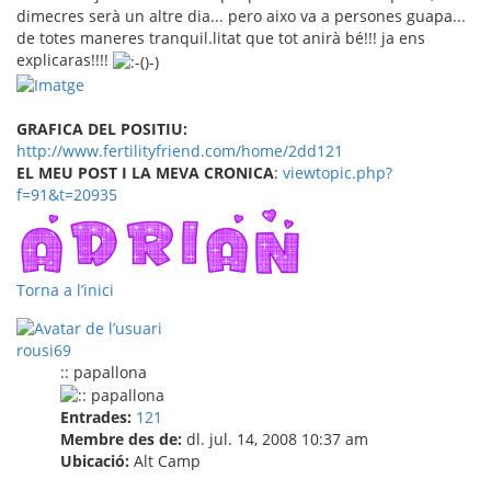
dimecres serà un altre dia... pero aixo va a persones guapa...
de totes maneres tranquil.litat que tot anirà bé!!! ja ens
explicaras!!!!
GRAFICA DEL POSITIU:
http://www.fertilityfriend.com/home/2dd121
EL MEU POST I LA MEVA CRONICA
:
viewtopic.php?
f=91&t=20935
Torna a l’inici
rousi69
:: papallona
Entrades:
121
Membre des de:
dl. jul. 14, 2008 10:37 am
Ubicació:
Alt Camp