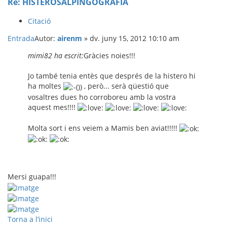
Re: HISTEROSALPINGOGRAFIA
Citació
Entrada
Autor:
airenm
»
dv. juny 15, 2012 10:10 am
mimi82 ha escrit:
Gràcies noies!!!
Jo també tenia entès que després de la histero hi
ha moltes
, però... serà qüestió que
vosaltres dues ho corroboreu amb la vostra
aquest mes!!!!
Molta sort i ens veiem a Mamis ben aviat!!!!!
Mersi guapa!!!
Torna a l’inici