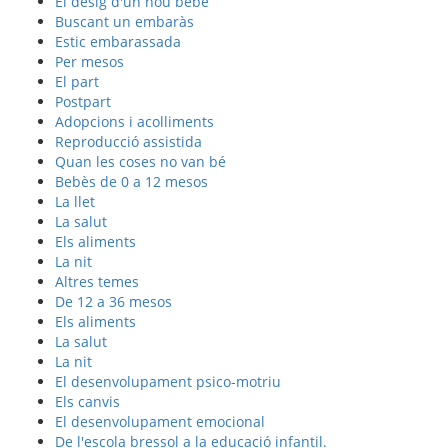
El desig d'un nou bebè
Buscant un embaràs
Estic embarassada
Per mesos
El part
Postpart
Adopcions i acolliments
Reproducció assistida
Quan les coses no van bé
Bebès de 0 a 12 mesos
La llet
La salut
Els aliments
La nit
Altres temes
De 12 a 36 mesos
Els aliments
La salut
La nit
El desenvolupament psico-motriu
Els canvis
El desenvolupament emocional
De l'escola bressol a la educació infantil.