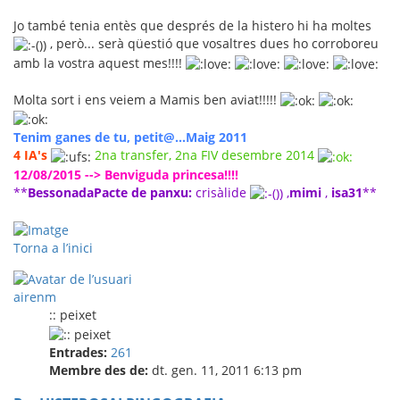
Jo també tenia entès que després de la histero hi ha moltes
, però... serà qüestió que vosaltres dues ho corroboreu
amb la vostra aquest mes!!!!
Molta sort i ens veiem a Mamis ben aviat!!!!!
Tenim ganes de tu, petit@...Maig 2011
4 IA's
2na transfer, 2na FIV desembre 2014
12/08/2015 --> Benviguda princesa!!!!
**
BessonadaPacte de panxu:
crisàlide
,
mimi
,
isa31
**
Torna a l’inici
airenm
:: peixet
Entrades:
261
Membre des de:
dt. gen. 11, 2011 6:13 pm