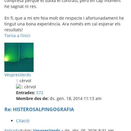
compresa perquè et baixa el contrast, però en cap moment
he sagnat ni res.
En fi, que a mi em feia molt de respecte i afortunadament he
tingut una bona experiència. Ara només em cal esperar els
resultats!
Torna a l’inici
VespresVerds
:: cèrvol
Entrades:
572
Membre des de:
ds. gen. 18, 2014 11:13 am
Re: HISTEROSALPINGOGRAFIA
Citació
Entrada
Autor:
VespresVerds
»
dg. abr. 05, 2026 8:31 am