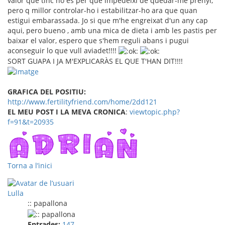
valor que tinc no es per que impedeixi de quedar-me prenyi,
pero q millor controlar-ho i estabilitzar-ho ara que quan
estigui embarassada. Jo si que m'he engreixat d'un any cap
aqui, pero bueno , amb una mica de dieta i amb les pastis per
baixar el valor, espero que s'hem reguli abans i pugui
aconseguir lo que vull aviadet!!!!
SORT GUAPA I JA M'EXPLICARÀS EL QUE T'HAN DIT!!!!
GRAFICA DEL POSITIU:
http://www.fertilityfriend.com/home/2dd121
EL MEU POST I LA MEVA CRONICA
:
viewtopic.php?
f=91&t=20935
Torna a l’inici
Lulla
:: papallona
Entrades:
147