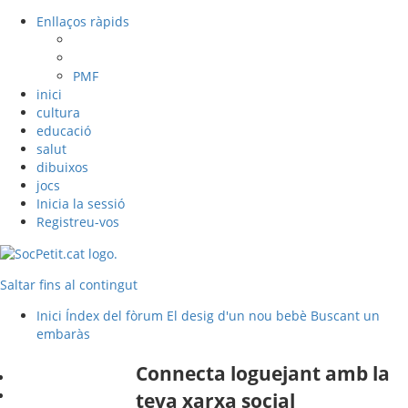
Enllaços ràpids
PMF
inici
cultura
educació
salut
dibuixos
jocs
Inicia la sessió
Registreu-vos
Saltar fins al contingut
Inici
Índex del fòrum
El desig d'un nou bebè
Buscant un
embaràs
Connecta loguejant amb la
teva xarxa social