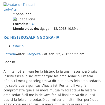
LadyVita
:: papallona
Entrades:
137
Membre des de:
dg. gen. 13, 2013 10:39 am
Re: HISTEROSALPINGOGRAFIA
Citació
Entrada
Autor:
LadyVita
»
dt. feb. 12, 2013 11:44 am
Bones!!
A mi també em van fer la histero fa ja uns mesos, però vaig
insistir fins a la sacietat perquè fos amb sedació. Em feia
pànic. El meu ginecòleg em va dir que no es feia amb sedació
i jo sabia que algun cas s'havia fet. Per tant, li vaig fer
comprometre que si la meva mútua m'acceptava la histero
amb sedació ell me la deixava fer. Al final em va dir que si,
que si la feia amb sedació per mi seria molt millor, però que
ell no coneixia cap cas. La meva mútua no va posar cap