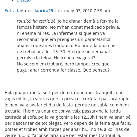
Citació
Entrada
Autor:
laurita29
»
dl. maig 03, 2010 7:58 pm
rousi69 ha escrit:
Bé, jo he d'anar demà a fer-me la
famosa histero. No m'han donat medicació prèvia,
ni enema ni res. La infermera si que em va
recomanar que em prengués un paracetamol
abans i que anés tranquila. Ho tinc a la una i he
de treballar a les 15. 30. Així que he demanat
permís a la feina. Ho trobeu exagerat?
No se cóm em trobaré, però tampoc crec que
pugui anar corrent a fer classe. Qué penseu?
Hola guapa, molta sort per demà, quan mes tranquil.la hi
vagis millor, ja veuras que la prova es curteta i passarà rapid.
Jo hem vaig agafar el dia de festa, perque no sabia com hem
trovaria, i hem va anar de conya, vaig passar-me la tarda
estirada al sofa, pq la vaig tenir a les 12.30h i hem va anar bé
per descansar de tot plegat. Pero depen de la feina que facis,
potser et trobes amb forçes per anar-hi... no se, aixo l'has de
veure tu... jo t'aconsellaria que per estar mes tranquil.la,