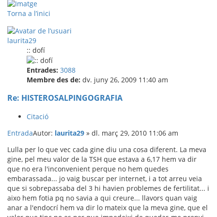
Torna a l’inici
laurita29
:: dofí
Entrades:
3088
Membre des de:
dv. juny 26, 2009 11:40 am
Re: HISTEROSALPINGOGRAFIA
Citació
Entrada
Autor:
laurita29
»
dl. març 29, 2010 11:06 am
Lulla per lo que vec cada gine diu una cosa diferent. La meva
gine, pel meu valor de la TSH que estava a 6,17 hem va dir
que no era l'inconvenient perque no hem quedes
embarassada... jo vaig buscar per internet, i a tot arreu veia
que si sobrepassaba del 3 hi havien problemes de fertilitat... i
aixo hem fotia pq no savia a qui creure... llavors quan vaig
anar a l'endocrí hem va dir lo mateix que la meva gine, que el