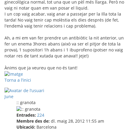
ginecològica normal, tot una que un pèl més llarga. Però no
vaig ni notar quan em van posar el liquid.
I un cop vaig acabar, vaig anar a passejar per la Illa tota la
tarda! No vaig tenir cap molèstia els dies després (de fet,
l'endemà vaig tenir relacions i cap problema).
Ah, a mi em van fer prendre un antibiòtic la nit anterior, un
fer un enema 3hores abans (això va ser el pitjor de tota la
prova), 1 supositori 1h abans i 1 ibuprofeno (potser no vaig
notar res de tant xutada que anava!! jeje!)
Ànims que ja veureu que no és tant!
Torna a l’inici
June
:: granota
Entrades:
224
Membre des de:
dl. maig 28, 2012 11:55 am
Ubicació:
Barcelona