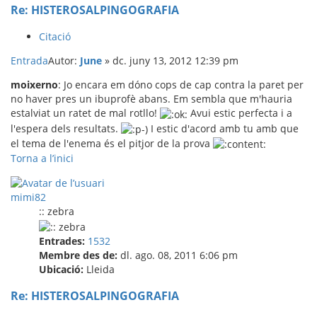
Re: HISTEROSALPINGOGRAFIA
Citació
Entrada
Autor:
June
»
dc. juny 13, 2012 12:39 pm
moixerno
: Jo encara em dóno cops de cap contra la paret per
no haver pres un ibuprofè abans. Em sembla que m'hauria
estalviat un ratet de mal rotllo!
Avui estic perfecta i a
l'espera dels resultats.
I estic d'acord amb tu amb que
el tema de l'enema és el pitjor de la prova
Torna a l’inici
mimi82
:: zebra
Entrades:
1532
Membre des de:
dl. ago. 08, 2011 6:06 pm
Ubicació:
Lleida
Re: HISTEROSALPINGOGRAFIA