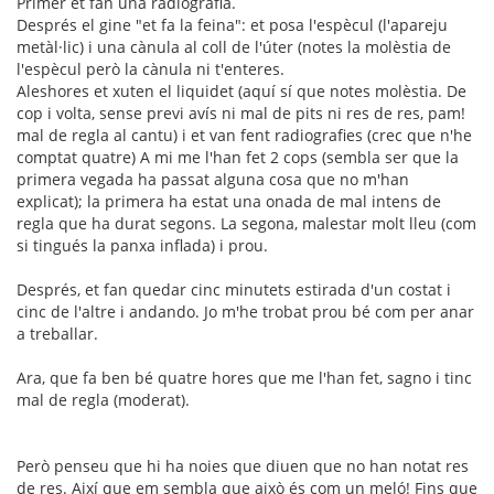
Primer et fan una radiografia.
Després el gine "et fa la feina": et posa l'espècul (l'apareju
metàl·lic) i una cànula al coll de l'úter (notes la molèstia de
l'espècul però la cànula ni t'enteres.
Aleshores et xuten el liquidet (aquí sí que notes molèstia. De
cop i volta, sense previ avís ni mal de pits ni res de res, pam!
mal de regla al cantu) i et van fent radiografies (crec que n'he
comptat quatre) A mi me l'han fet 2 cops (sembla ser que la
primera vegada ha passat alguna cosa que no m'han
explicat); la primera ha estat una onada de mal intens de
regla que ha durat segons. La segona, malestar molt lleu (com
si tingués la panxa inflada) i prou.
Després, et fan quedar cinc minutets estirada d'un costat i
cinc de l'altre i andando. Jo m'he trobat prou bé com per anar
a treballar.
Ara, que fa ben bé quatre hores que me l'han fet, sagno i tinc
mal de regla (moderat).
Però penseu que hi ha noies que diuen que no han notat res
de res. Així que em sembla que això és com un meló! Fins que