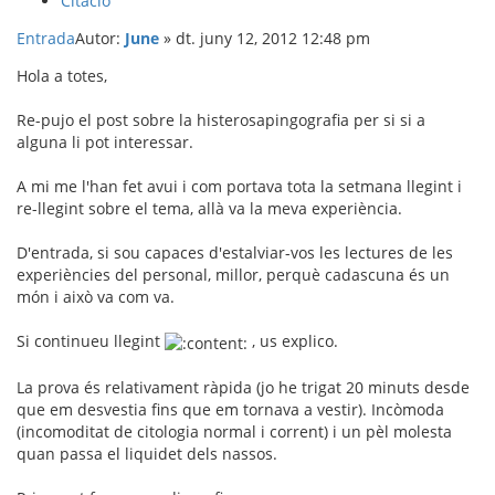
Citació
Entrada
Autor:
June
»
dt. juny 12, 2012 12:48 pm
Hola a totes,
Re-pujo el post sobre la histerosapingografia per si si a
alguna li pot interessar.
A mi me l'han fet avui i com portava tota la setmana llegint i
re-llegint sobre el tema, allà va la meva experiència.
D'entrada, si sou capaces d'estalviar-vos les lectures de les
experiències del personal, millor, perquè cadascuna és un
món i això va com va.
Si continueu llegint
, us explico.
La prova és relativament ràpida (jo he trigat 20 minuts desde
que em desvestia fins que em tornava a vestir). Incòmoda
(incomoditat de citologia normal i corrent) i un pèl molesta
quan passa el liquidet dels nassos.