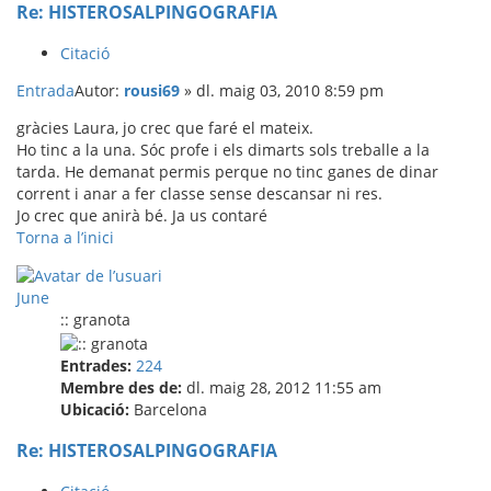
Re: HISTEROSALPINGOGRAFIA
Citació
Entrada
Autor:
rousi69
»
dl. maig 03, 2010 8:59 pm
gràcies Laura, jo crec que faré el mateix.
Ho tinc a la una. Sóc profe i els dimarts sols treballe a la
tarda. He demanat permis perque no tinc ganes de dinar
corrent i anar a fer classe sense descansar ni res.
Jo crec que anirà bé. Ja us contaré
Torna a l’inici
June
:: granota
Entrades:
224
Membre des de:
dl. maig 28, 2012 11:55 am
Ubicació:
Barcelona
Re: HISTEROSALPINGOGRAFIA