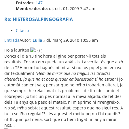
Entrades:
147
Membre des de:
dj. oct. 01, 2009 7:47 am
Re: HISTEROSALPINGOGRAFIA
Citació
Entrada
Autor:
Lulla
»
dl. març 29, 2010 10:55 am
Hola laurita!!
Doncs el dia 13 tinc hora al gine per portar-li tots els
resultats. Encara em queda un anàlisis. La veritat és que això
de la TSH no m'ho hagués ni mirat si no fos pq el gine em va
dir textualment "
Hem de mirar que no tinguis les tiroides
alterades, ja que no et pots quedar embarassada si ho estan"
i jo
automàticament vaig pensar que no m'ho trobarien alterat, ja
que sempre he relacionat els problemes de tiroides amb el
sobrepès i jo tinc un pes normal a la meva alçada, de fet des
dels 18 anys que peso el mateix, ni m'aprimo ni m'engreixo.
No sé, m'ha sobtat aquest resultat, espero que no sigui res. A
tu ja se t'ha regulat?? i és aquest el motiu pq no t'hi quedis?
uffff, quin pal nena, sort que no hem trigat un any a mirar-
nos...