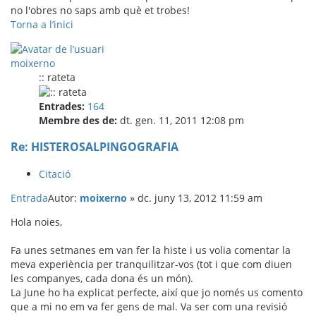
no l'obres no saps amb què et trobes!
Torna a l’inici
moixerno
:: rateta
Entrades:
164
Membre des de:
dt. gen. 11, 2011 12:08 pm
Re: HISTEROSALPINGOGRAFIA
Citació
Entrada
Autor:
moixerno
»
dc. juny 13, 2012 11:59 am
Hola noies,
Fa unes setmanes em van fer la histe i us volia comentar la
meva experiència per tranquilitzar-vos (tot i que com diuen
les companyes, cada dona és un món).
La June ho ha explicat perfecte, així que jo només us comento
que a mi no em va fer gens de mal. Va ser com una revisió