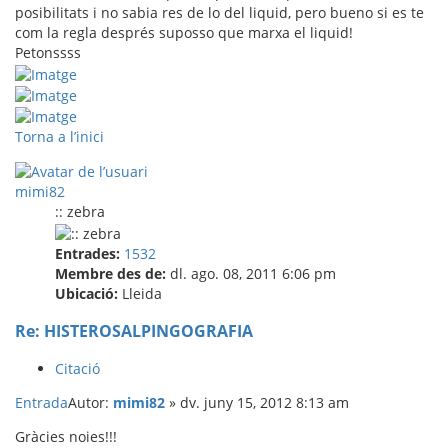
posibilitats i no sabia res de lo del liquid, pero bueno si es te
com la regla després suposso que marxa el liquid!
Petonssss
Torna a l’inici
mimi82
:: zebra
Entrades:
1532
Membre des de:
dl. ago. 08, 2011 6:06 pm
Ubicació:
Lleida
Re: HISTEROSALPINGOGRAFIA
Citació
Entrada
Autor:
mimi82
»
dv. juny 15, 2012 8:13 am
Gràcies noies!!!