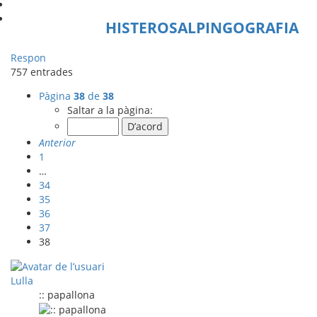
HISTEROSALPINGOGRAFIA
Respon
757 entrades
Pàgina
38
de
38
Saltar a la pàgina:
Anterior
1
…
34
35
36
37
38
Lulla
:: papallona