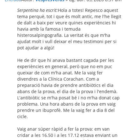
Serpentina ha escrit:
Hola a totes! Repesco aquest
tema perquè, tot i que és molt antic, me l'he llegit
de dalt a baix per veure quines experiències hi
havia amb la famosa i temuda
histerosalpingografia. La veritat és que m'ha
ajudat molt i vull deixar el meu testimoni per si
pot ajudar a algú!
He de dir que hi anava bastant cagada per les
experiències en general, però que no em puc
queixar de com m'ha anat. Me la vaig fer
divendres a la Clínica Corachan. Com a
preparació havia de prendre antibiòtics el dia
abans de la prova, el dia de la prova i l'endemà.
L'antibiòtic se m'ha posat bé i no m'ha donat cap
problema. Una hora abans de la prova em vaig
prendre un ibuprofè. Me la vaig fer a dia 8 del
cicle.
Vaig anar súper ràpid a fer la prova: em van
cridar a les 16.50 i a les 17.12 estava enviant un