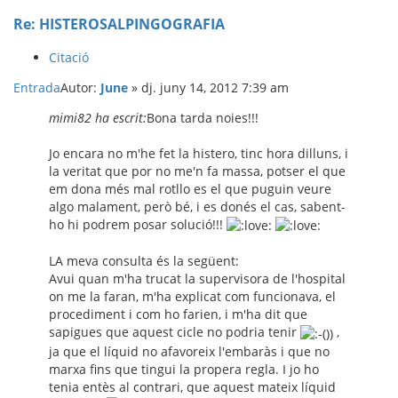
Re: HISTEROSALPINGOGRAFIA
Citació
Entrada
Autor:
June
»
dj. juny 14, 2012 7:39 am
mimi82 ha escrit:
Bona tarda noies!!!
Jo encara no m'he fet la histero, tinc hora dilluns, i
la veritat que por no me'n fa massa, potser el que
em dona més mal rotllo es el que puguin veure
algo malament, però bé, i es donés el cas, sabent-
ho hi podrem posar solució!!!
LA meva consulta és la següent:
Avui quan m'ha trucat la supervisora de l'hospital
on me la faran, m'ha explicat com funcionava, el
procediment i com ho farien, i m'ha dit que
sapigues que aquest cicle no podria tenir
,
ja que el líquid no afavoreix l'embaràs i que no
marxa fins que tingui la propera regla. I jo ho
tenia entès al contrari, que aquest mateix líquid