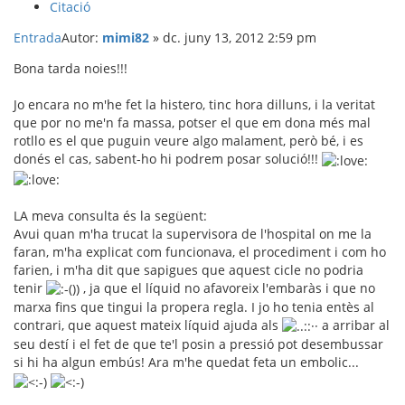
Citació
Entrada
Autor:
mimi82
»
dc. juny 13, 2012 2:59 pm
Bona tarda noies!!!
Jo encara no m'he fet la histero, tinc hora dilluns, i la veritat
que por no me'n fa massa, potser el que em dona més mal
rotllo es el que puguin veure algo malament, però bé, i es
donés el cas, sabent-ho hi podrem posar solució!!!
LA meva consulta és la següent:
Avui quan m'ha trucat la supervisora de l'hospital on me la
faran, m'ha explicat com funcionava, el procediment i com ho
farien, i m'ha dit que sapigues que aquest cicle no podria
tenir
, ja que el líquid no afavoreix l'embaràs i que no
marxa fins que tingui la propera regla. I jo ho tenia entès al
contrari, que aquest mateix líquid ajuda als
a arribar al
seu destí i el fet de que te'l posin a pressió pot desembussar
si hi ha algun embús! Ara m'he quedat feta un embolic...