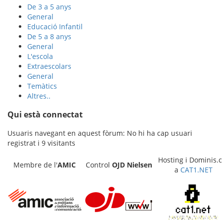
De 3 a 5 anys
General
Educació Infantil
De 5 a 8 anys
General
L'escola
Extraescolars
General
Temàtics
Altres..
Qui està connectat
Usuaris navegant en aquest fòrum: No hi ha cap usuari
registrat i 9 visitants
Hosting i Dominis.c
Membre de l'
AMIC
Control
OJD
Nielsen
a
CAT1.NET