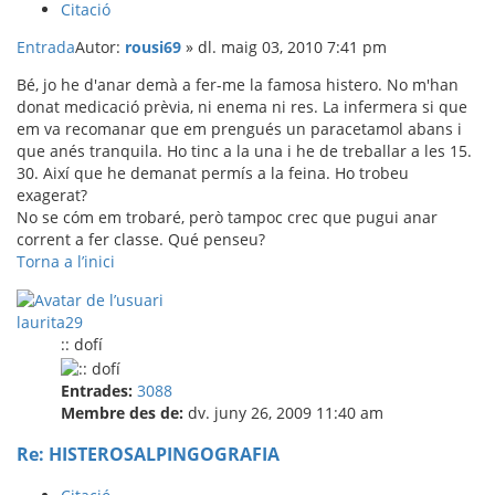
Citació
Entrada
Autor:
rousi69
»
dl. maig 03, 2010 7:41 pm
Bé, jo he d'anar demà a fer-me la famosa histero. No m'han
donat medicació prèvia, ni enema ni res. La infermera si que
em va recomanar que em prengués un paracetamol abans i
que anés tranquila. Ho tinc a la una i he de treballar a les 15.
30. Així que he demanat permís a la feina. Ho trobeu
exagerat?
No se cóm em trobaré, però tampoc crec que pugui anar
corrent a fer classe. Qué penseu?
Torna a l’inici
laurita29
:: dofí
Entrades:
3088
Membre des de:
dv. juny 26, 2009 11:40 am
Re: HISTEROSALPINGOGRAFIA