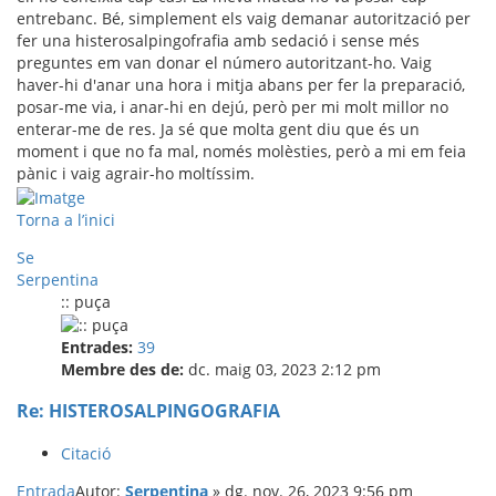
entrebanc. Bé, simplement els vaig demanar autorització per
fer una histerosalpingofrafia amb sedació i sense més
preguntes em van donar el número autoritzant-ho. Vaig
haver-hi d'anar una hora i mitja abans per fer la preparació,
posar-me via, i anar-hi en dejú, però per mi molt millor no
enterar-me de res. Ja sé que molta gent diu que és un
moment i que no fa mal, només molèsties, però a mi em feia
pànic i vaig agrair-ho moltíssim.
Torna a l’inici
Se
Serpentina
:: puça
Entrades:
39
Membre des de:
dc. maig 03, 2023 2:12 pm
Re: HISTEROSALPINGOGRAFIA
Citació
Entrada
Autor:
Serpentina
»
dg. nov. 26, 2023 9:56 pm