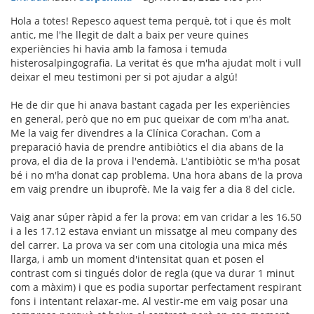
Hola a totes! Repesco aquest tema perquè, tot i que és molt
antic, me l'he llegit de dalt a baix per veure quines
experiències hi havia amb la famosa i temuda
histerosalpingografia. La veritat és que m'ha ajudat molt i vull
deixar el meu testimoni per si pot ajudar a algú!
He de dir que hi anava bastant cagada per les experiències
en general, però que no em puc queixar de com m'ha anat.
Me la vaig fer divendres a la Clínica Corachan. Com a
preparació havia de prendre antibiòtics el dia abans de la
prova, el dia de la prova i l'endemà. L'antibiòtic se m'ha posat
bé i no m'ha donat cap problema. Una hora abans de la prova
em vaig prendre un ibuprofè. Me la vaig fer a dia 8 del cicle.
Vaig anar súper ràpid a fer la prova: em van cridar a les 16.50
i a les 17.12 estava enviant un missatge al meu company des
del carrer. La prova va ser com una citologia una mica més
llarga, i amb un moment d'intensitat quan et posen el
contrast com si tingués dolor de regla (que va durar 1 minut
com a màxim) i que es podia suportar perfectament respirant
fons i intentant relaxar-me. Al vestir-me em vaig posar una