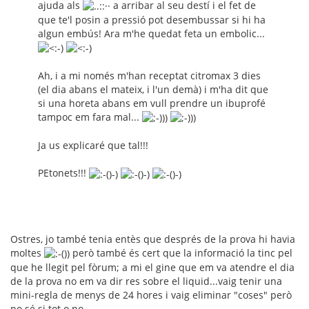
ajuda als
a arribar al seu destí i el fet de
que te'l posin a pressió pot desembussar si hi ha
algun embús! Ara m'he quedat feta un embolic...
Ah, i a mi només m'han receptat citromax 3 dies
(el dia abans el mateix, i l'un demà) i m'ha dit que
si una horeta abans em vull prendre un ibuprofé
tampoc em fara mal...
Ja us explicaré que tal!!!
PEtonets!!!
Ostres, jo també tenia entès que després de la prova hi havia
moltes
però també és cert que la informació la tinc pel
que he llegit pel fòrum; a mi el gine que em va atendre el dia
de la prova no em va dir res sobre el liquid...vaig tenir una
mini-regla de menys de 24 hores i vaig eliminar "coses" però
no sé si tot o no....