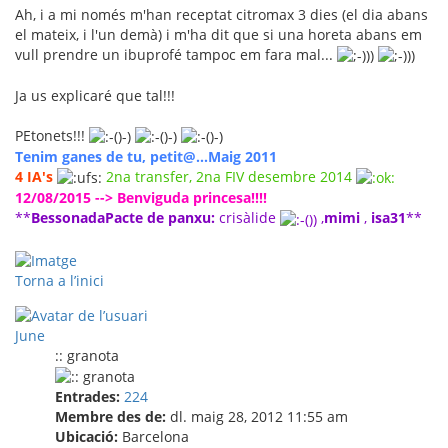
Ah, i a mi només m'han receptat citromax 3 dies (el dia abans
el mateix, i l'un demà) i m'ha dit que si una horeta abans em
vull prendre un ibuprofé tampoc em fara mal...
Ja us explicaré que tal!!!
PEtonets!!!
Tenim ganes de tu, petit@...Maig 2011
4 IA's
2na transfer, 2na FIV desembre 2014
12/08/2015 --> Benviguda princesa!!!!
**
BessonadaPacte de panxu:
crisàlide
,
mimi
,
isa31
**
Torna a l’inici
June
:: granota
Entrades:
224
Membre des de:
dl. maig 28, 2012 11:55 am
Ubicació:
Barcelona