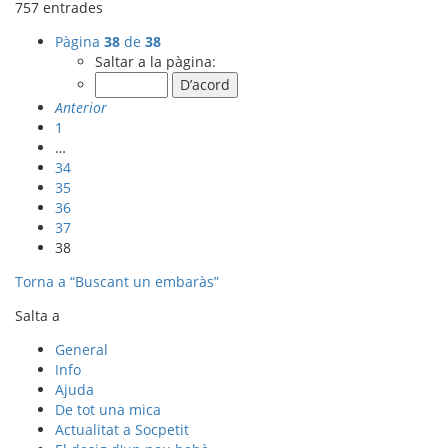
757 entrades
Pàgina
38
de
38
Saltar a la pàgina:
Anterior
1
…
34
35
36
37
38
Torna a “Buscant un embaràs”
Salta a
General
Info
Ajuda
De tot una mica
Actualitat a Socpetit