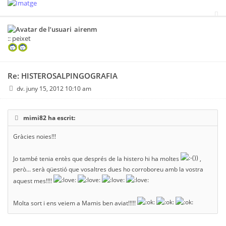
airenm
:: peixet
Re: HISTEROSALPINGOGRAFIA
dv. juny 15, 2012 10:10 am
mimi82 ha escrit:
Gràcies noies!!!
Jo també tenia entès que després de la histero hi ha moltes
,
però... serà qüestió que vosaltres dues ho corroboreu amb la vostra
aquest mes!!!!
Molta sort i ens veiem a Mamis ben aviat!!!!!