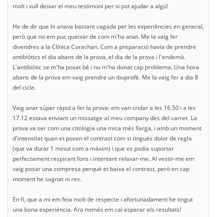
molt i vull deixar el meu testimoni per si pot ajudar a algú!
He de dir que hi anava bastant cagada per les experiències en general,
però que no em puc queixar de com m'ha anat. Me la vaig fer
divendres a la Clínica Corachan. Com a preparació havia de prendre
antibiòtics el dia abans de la prova, el dia de la prova i l'endemà.
L'antibiòtic se m'ha posat bé i no m'ha donat cap problema. Una hora
abans de la prova em vaig prendre un ibuprofè. Me la vaig fer a dia 8
del cicle.
Vaig anar súper ràpid a fer la prova: em van cridar a les 16.50 i a les
17.12 estava enviant un missatge al meu company des del carrer. La
prova va ser com una citologia una mica més llarga, i amb un moment
d'intensitat quan et posen el contrast com si tingués dolor de regla
(que va durar 1 minut com a màxim) i que es podia suportar
perfectament respirant fons i intentant relaxar-me. Al vestir-me em
vaig posar una compresa perquè et baixa el contrast, però en cap
moment he sagnat ni res.
En fi, que a mi em feia molt de respecte i afortunadament he tingut
una bona experiència. Ara només em cal esperar els resultats!