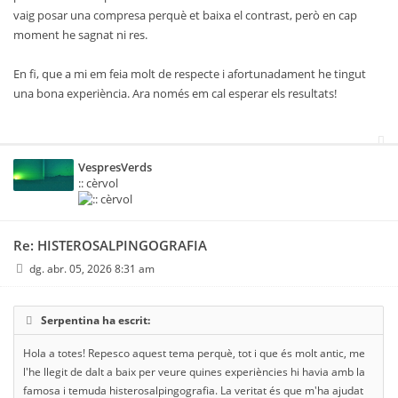
vaig posar una compresa perquè et baixa el contrast, però en cap
moment he sagnat ni res.
En fi, que a mi em feia molt de respecte i afortunadament he tingut
una bona experiència. Ara només em cal esperar els resultats!
VespresVerds
:: cèrvol
Re: HISTEROSALPINGOGRAFIA
dg. abr. 05, 2026 8:31 am
Serpentina ha escrit:
Hola a totes! Repesco aquest tema perquè, tot i que és molt antic, me
l'he llegit de dalt a baix per veure quines experiències hi havia amb la
famosa i temuda histerosalpingografia. La veritat és que m'ha ajudat