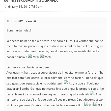
Re: HISTEROSALPINGOGRAFIA
dj. juny 14, 2012 7:39 am
mimi82 ha escrit:
Bona tarda noies!!!
Jo encara no m'he fet la histero, tinc hora dilluns, i la veritat que por no
me'n fa massa, potser el que em dona més mal rotllo es el que puguin
veure algo malament, però bé, i es donés el cas, sabent-ho hi podrem
posar solució!!!
LA meva consulta és la següent:
Avui quan m'ha trucat la supervisora de l'hospital on me la faran, m'ha
explicat com funcionava, el procediment i com ho farien, i m'ha dit que
sapigues que aquest cicle no podria tenir
, ja que el líquid no
afavoreix l'embaràs i que no marxa fins que tingui la propera regla. I jo
ho tenia entès al contrari, que aquest mateix líquid ajuda als
a
arribar al seu destí i el fet de que te'l posin a pressió pot desembussar
si hi ha algun embús! Ara m'he quedat feta un embolic...