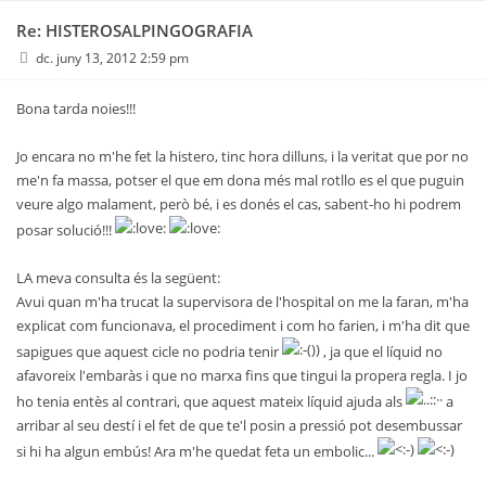
Re: HISTEROSALPINGOGRAFIA
dc. juny 13, 2012 2:59 pm
Bona tarda noies!!!
Jo encara no m'he fet la histero, tinc hora dilluns, i la veritat que por no
me'n fa massa, potser el que em dona més mal rotllo es el que puguin
veure algo malament, però bé, i es donés el cas, sabent-ho hi podrem
posar solució!!!
LA meva consulta és la següent:
Avui quan m'ha trucat la supervisora de l'hospital on me la faran, m'ha
explicat com funcionava, el procediment i com ho farien, i m'ha dit que
sapigues que aquest cicle no podria tenir
, ja que el líquid no
afavoreix l'embaràs i que no marxa fins que tingui la propera regla. I jo
ho tenia entès al contrari, que aquest mateix líquid ajuda als
a
arribar al seu destí i el fet de que te'l posin a pressió pot desembussar
si hi ha algun embús! Ara m'he quedat feta un embolic...