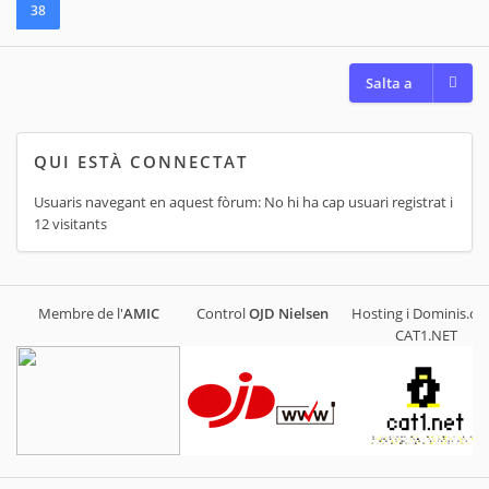
38
Salta a
QUI ESTÀ CONNECTAT
Usuaris navegant en aquest fòrum: No hi ha cap usuari registrat i
12 visitants
Membre de l'
AMIC
Control
OJD
Nielsen
Hosting i Dominis.cat
CAT1.NET