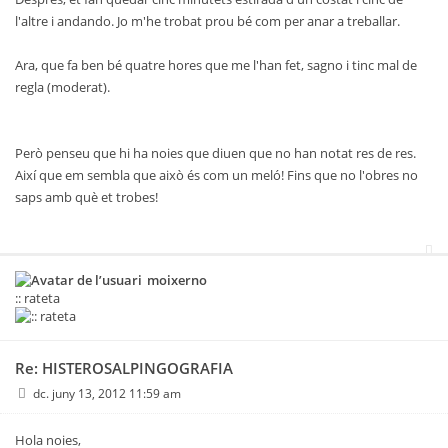
l'altre i andando. Jo m'he trobat prou bé com per anar a treballar.
Ara, que fa ben bé quatre hores que me l'han fet, sagno i tinc mal de
regla (moderat).
Però penseu que hi ha noies que diuen que no han notat res de res.
Així que em sembla que això és com un meló! Fins que no l'obres no
saps amb què et trobes!
moixerno
:: rateta
Re: HISTEROSALPINGOGRAFIA
dc. juny 13, 2012 11:59 am
Hola noies,