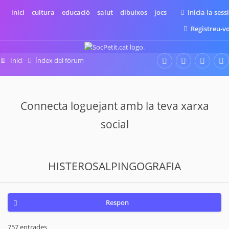
inici
cultura
educació
salut
dibuixos
jocs
Inicia la sess
Registreu-v
Inici
Índex del fòrum
El desig d'un nou bebè
Buscant un embaràs
Connecta loguejant amb la teva xarxa
social
HISTEROSALPINGOGRAFIA
Respon
757 entrades