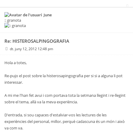
June
:: granota
Re: HISTEROSALPINGOGRAFIA
dt. juny 12, 2012 12:48 pm
Hola a totes,
Re-pujo el post sobre la histerosapingografia per si si a alguna li pot
interessar.
A mi me l'han fet avui i com portava tota la setmana llegint i re-llegint
sobre el tema, allà va la meva experiència.
D'entrada, si sou capaces d'estalviar-vos les lectures de les
experiències del personal, millor, perquè cadascuna és un món i això
va com va.