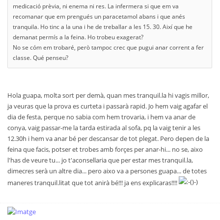
medicació prèvia, ni enema ni res. La infermera si que em va
recomanar que em prengués un paracetamol abans i que anés
tranquila. Ho tinc a la una i he de treballar a les 15. 30. Així que he
demanat permís a la feina. Ho trobeu exagerat?
No se cóm em trobaré, però tampoc crec que pugui anar corrent a fer
classe. Qué penseu?
Hola guapa, molta sort per demà, quan mes tranquil.la hi vagis millor,
ja veuras que la prova es curteta i passarà rapid. Jo hem vaig agafar el
dia de festa, perque no sabia com hem trovaria, i hem va anar de
conya, vaig passar-me la tarda estirada al sofa, pq la vaig tenir a les
12.30h i hem va anar bé per descansar de tot plegat. Pero depen de la
feina que facis, potser et trobes amb forçes per anar-hi... no se, aixo
l'has de veure tu... jo t'aconsellaria que per estar mes tranquil.la,
dimecres serà un altre dia... pero aixo va a persones guapa... de totes
maneres tranquil.litat que tot anirà bé!!! ja ens explicaras!!!!