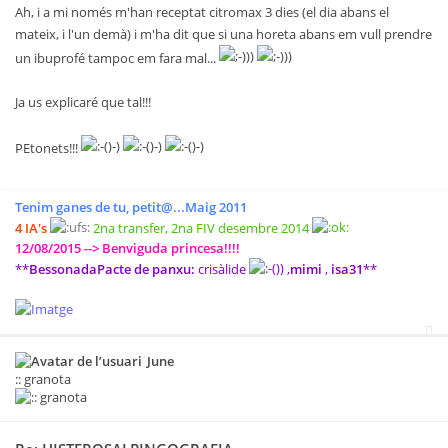
Ah, i a mi només m'han receptat citromax 3 dies (el dia abans el
mateix, i l'un demà) i m'ha dit que si una horeta abans em vull prendre
un ibuprofé tampoc em fara mal...
Ja us explicaré que tal!!!
PEtonets!!!
Tenim ganes de tu, petit@...Maig 2011
4 IA's
2na transfer, 2na FIV desembre 2014
12/08/2015 --> Benviguda princesa!!!!
**
BessonadaPacte de panxu:
crisàlide
,
mimi
,
isa31
**
June
:: granota