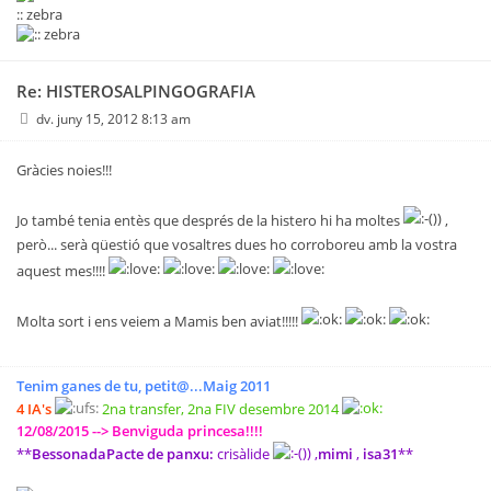
:: zebra
Re: HISTEROSALPINGOGRAFIA
dv. juny 15, 2012 8:13 am
Gràcies noies!!!
Jo també tenia entès que després de la histero hi ha moltes
,
però... serà qüestió que vosaltres dues ho corroboreu amb la vostra
aquest mes!!!!
Molta sort i ens veiem a Mamis ben aviat!!!!!
Tenim ganes de tu, petit@...Maig 2011
4 IA's
2na transfer, 2na FIV desembre 2014
12/08/2015 --> Benviguda princesa!!!!
**
BessonadaPacte de panxu:
crisàlide
,
mimi
,
isa31
**