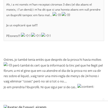
Ah, i a mi només m'han receptat citromax 3 dies (el dia abans el
mateix, i l'un demà) i m'ha dit que si una horeta abans em vull prendre
un ibuprofé tampoc em fara mal...
Ja us explicaré que tal!!!
PEtonets!!!
Ostres, jo també tenia entès que després de la prova hi havia moltes
però també és cert que la informació la tinc pel que he llegit pel
fòrum; a mi el gine que em va atendre el dia de la prova no em va dir
res sobre el liquid...vaig tenir una mini-regla de menys de 24 hores i
vaig eliminar "coses" però no sé si tot o no....
Jo em prendria l'ibuprofè. Ni que sigui per si de cas..
airenm