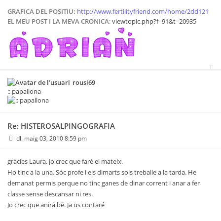
GRAFICA DEL POSITIU:
http://www.fertilityfriend.com/home/2dd121
EL MEU POST I LA MEVA CRONICA
:
viewtopic.php?f=91&t=20935
rousi69
:: papallona
Re: HISTEROSALPINGOGRAFIA
dl. maig 03, 2010 8:59 pm
gràcies Laura, jo crec que faré el mateix.
Ho tinc a la una. Sóc profe i els dimarts sols treballe a la tarda. He
demanat permis perque no tinc ganes de dinar corrent i anar a fer
classe sense descansar ni res.
Jo crec que anirà bé. Ja us contaré