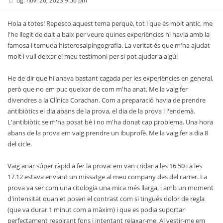
dg. nov. 26, 2023 9:56 pm
Hola a totes! Repesco aquest tema perquè, tot i que és molt antic, me
l'he llegit de dalt a baix per veure quines experiències hi havia amb la
famosa i temuda histerosalpingografia. La veritat és que m'ha ajudat
molt i vull deixar el meu testimoni per si pot ajudar a algú!
He de dir que hi anava bastant cagada per les experiències en general,
però que no em puc queixar de com m'ha anat. Me la vaig fer
divendres a la Clínica Corachan. Com a preparació havia de prendre
antibiòtics el dia abans de la prova, el dia de la prova i l'endemà.
L'antibiòtic se m'ha posat bé i no m'ha donat cap problema. Una hora
abans de la prova em vaig prendre un ibuprofè. Me la vaig fer a dia 8
del cicle.
Vaig anar súper ràpid a fer la prova: em van cridar a les 16.50 i a les
17.12 estava enviant un missatge al meu company des del carrer. La
prova va ser com una citologia una mica més llarga, i amb un moment
d'intensitat quan et posen el contrast com si tingués dolor de regla
(que va durar 1 minut com a màxim) i que es podia suportar
perfectament respirant fons i intentant relaxar-me. Al vestir-me em