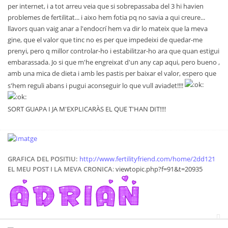
per internet, i a tot arreu veia que si sobrepassaba del 3 hi havien
problemes de fertilitat... i aixo hem fotia pq no savia a qui creure...
llavors quan vaig anar a l'endocrí hem va dir lo mateix que la meva
gine, que el valor que tinc no es per que impedeixi de quedar-me
prenyi, pero q millor controlar-ho i estabilitzar-ho ara que quan estigui
embarassada. Jo si que m'he engreixat d'un any cap aqui, pero bueno ,
amb una mica de dieta i amb les pastis per baixar el valor, espero que
s'hem reguli abans i pugui aconseguir lo que vull aviadet!!!!
SORT GUAPA I JA M'EXPLICARÀS EL QUE T'HAN DIT!!!!
GRAFICA DEL POSITIU:
http://www.fertilityfriend.com/home/2dd121
EL MEU POST I LA MEVA CRONICA
:
viewtopic.php?f=91&t=20935