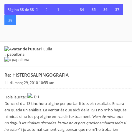
Pàgina
38
de
38
1
…
34
35
36
37
38
Lulla
:: papallona
Re: HISTEROSALPINGOGRAFIA
dl. març 29, 2010 10:55 am
Hola laurita!!
Doncs el dia 13 tinc hora al gine per portar-li tots els resultats. Encara
em queda un anàlisis. La veritat és que això de la TSH no m'ho hagués
ni mirat si no fos pq el gine em va dir textualment "
Hem de mirar que
no tinguis les tiroides alterades, ja que no et pots quedar embarassada si
ho estan"
i jo automàticament vaig pensar que no m'ho trobarien