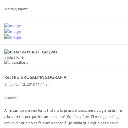
Mersi guapa!!!
LadyVita
:: papallona
Re: HISTEROSALPINGOGRAFIA
dt. feb. 12, 2013 11:44 am
Bones!!
A mi també em van fer la histero fa ja uns mesos, però vaig insistir fins
a la sacietat perquè fos amb sedació. Em feia pànic. El meu ginecòleg
em va dir que no es feia amb sedació i jo sabia que algun cas s'havia