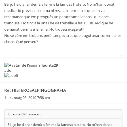
Bé, jo he d'anar demà a fer-me la famosa histero. No m'han donat
medicació prèvia, ni enema ni res. La infermera si que em va
recomanar que em prengués un paracetamol abans i que anés
tranquila. Ho tinc a la una i he de treballar a les 15. 30. Així que he
demanat permís a la feina. Ho trobeu exagerat?
No se cóm em trobaré, però tampoc crec que pugui anar corrent a fer
classe. Qué penseu?
laurita29
:: dofí
Re: HISTEROSALPINGOGRAFIA
dl. maig 03, 2010 7:58 pm
rousi69 ha escrit:
Bé, jo he d'anar demà a fer-me la famosa histero. No m'han donat