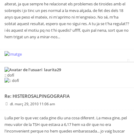
alterat, ja que sempre he relacionat els problemes de tiroides amb el
sobrepès i jo tinc un pes normal a la meva alçada, de fet des dels 18
anys que peso el mateix, ni m'aprimo ni m'engreixo. No sé, m'ha
sobtat aquest resultat, espero que no sigui res. A tu ja se t'ha regulat??
i és aquest el motiu pq no t'hi quedis? uffff, quin pal nena, sort que no
hem trigat un any a mirar-nos...
laurita29
:: dofí
Re: HISTEROSALPINGOGRAFIA
dl. març 29, 2010 11:06 am
Lulla per lo que vec cada gine diu una cosa diferent. La meva gine, pel
meu valor de la TSH que estava a 6,17 hem va dir que no era
l'inconvenient perque no hem quedes embarassada... jo vaig buscar