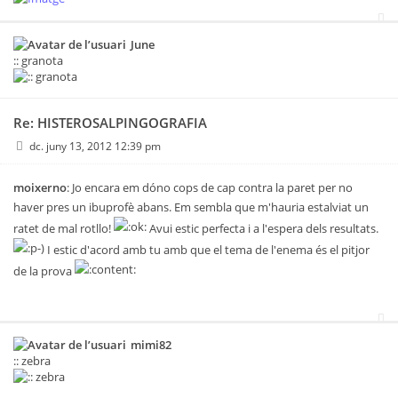
June
:: granota
Re: HISTEROSALPINGOGRAFIA
dc. juny 13, 2012 12:39 pm
moixerno
: Jo encara em dóno cops de cap contra la paret per no
haver pres un ibuprofè abans. Em sembla que m'hauria estalviat un
ratet de mal rotllo!
Avui estic perfecta i a l'espera dels resultats.
I estic d'acord amb tu amb que el tema de l'enema és el pitjor
de la prova
mimi82
:: zebra