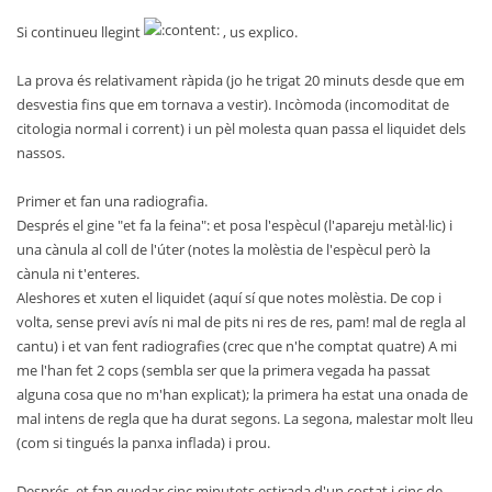
Si continueu llegint
, us explico.
La prova és relativament ràpida (jo he trigat 20 minuts desde que em
desvestia fins que em tornava a vestir). Incòmoda (incomoditat de
citologia normal i corrent) i un pèl molesta quan passa el liquidet dels
nassos.
Primer et fan una radiografia.
Després el gine "et fa la feina": et posa l'espècul (l'apareju metàl·lic) i
una cànula al coll de l'úter (notes la molèstia de l'espècul però la
cànula ni t'enteres.
Aleshores et xuten el liquidet (aquí sí que notes molèstia. De cop i
volta, sense previ avís ni mal de pits ni res de res, pam! mal de regla al
cantu) i et van fent radiografies (crec que n'he comptat quatre) A mi
me l'han fet 2 cops (sembla ser que la primera vegada ha passat
alguna cosa que no m'han explicat); la primera ha estat una onada de
mal intens de regla que ha durat segons. La segona, malestar molt lleu
(com si tingués la panxa inflada) i prou.
Després, et fan quedar cinc minutets estirada d'un costat i cinc de