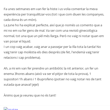
Fa unes setmanes em van fer la histe i us volia comentar la meva
experiència per tranquilitzar-vos (tot i que com diuen les companyes,
cada dona és un món).
La June ho ha explicat perfecte, així que jo només us comento que a
mi no em va fer gens de mal. Va ser com una revisió ginecològica
normal, tot una que un pèl més llarga. Però no vaig ni notar quan em
van posar el liquid.
I un cop vaig acabar, vaig anar a passejar per la Illa tota la tarda! No
vaig tenir cap molèstia els dies després (de fet, l'endemà vaig tenir
relacions i cap problema).
Ah, a mi em van fer prendre un antibiòtic la nit anterior, un fer un
enema 3hores abans (això va ser el pitjor de tota la prova), 1
supositori 1h abans i 1 ibuprofeno (potser no vaig notar res de tant
xutada que anava!! jeje!)
Ànims que ja veureu que no és tant!