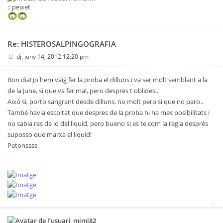
:: peixet
Re: HISTEROSALPINGOGRAFIA
dj. juny 14, 2012 12:20 pm
Bon dia! Jo hem vaig fer la proba el dilluns i va ser molt semblant a la
de la June, si que va fer mal, pero despres t'oblides..
Aixó si, porto sangrant desde dilluns, no molt pero si que no paro..
També havia escoltat que despres de la proba hi ha mes posibilitats i
no sabia res de lo del liquid, pero bueno si es te com la regla després
suposso que marxa el liquid!
Petonssss
mimi82