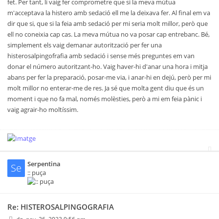
fet. Per tant, li vaig fer comprometre que si la meva mútua
m'acceptava la histero amb sedació ell me la deixava fer. Al final em va
dir que si, que si la feia amb sedació per mi seria molt millor, però que
ell no coneixia cap cas. La meva mútua no va posar cap entrebanc. Bé,
simplement els vaig demanar autorització per fer una
histerosalpingofrafia amb sedació i sense més preguntes em van
donar el número autoritzant-ho. Vaig haver-hi d'anar una hora i mitja
abans per fer la preparació, posar-me via, i anar-hi en dejú, però per mi
molt millor no enterar-me de res. Ja sé que molta gent diu que és un
moment i que no fa mal, només molèsties, però a mi em feia pànic i
vaig agrair-ho moltíssim.
Serpentina
Se
:: puça
Re: HISTEROSALPINGOGRAFIA