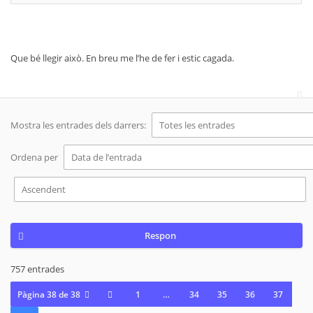
Que bé llegir això. En breu me l’he de fer i estic cagada.
Mostra les entrades dels darrers:
Ordena per
Respon
757 entrades
Pàgina
38
de
38
1
…
34
35
36
37