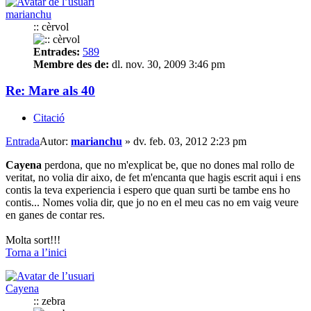
marianchu
:: cèrvol
Entrades:
589
Membre des de:
dl. nov. 30, 2009 3:46 pm
Re: Mare als 40
Citació
Entrada
Autor:
marianchu
»
dv. feb. 03, 2012 2:23 pm
Cayena
perdona, que no m'explicat be, que no dones mal rollo de
veritat, no volia dir aixo, de fet m'encanta que hagis escrit aqui i ens
contis la teva experiencia i espero que quan surti be tambe ens ho
contis... Nomes volia dir, que jo no en el meu cas no em vaig veure
en ganes de contar res.
Molta sort!!!
Torna a l’inici
Cayena
:: zebra