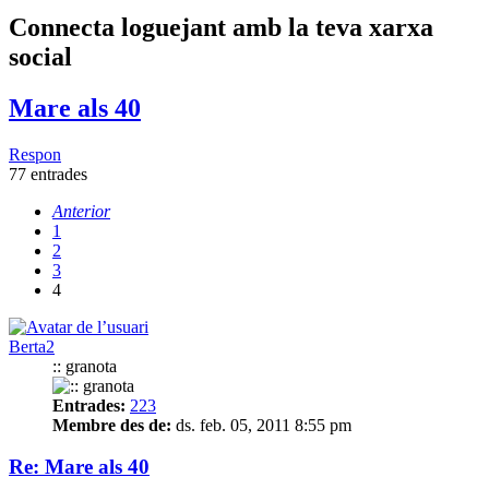
Connecta loguejant amb la teva xarxa
social
Mare als 40
Respon
77 entrades
Anterior
1
2
3
4
Berta2
:: granota
Entrades:
223
Membre des de:
ds. feb. 05, 2011 8:55 pm
Re: Mare als 40