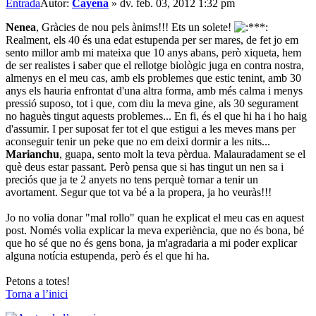
Entrada
Autor:
Cayena
»
dv. feb. 03, 2012 1:32 pm
Nenea
, Gràcies de nou pels ànims!!! Ets un solete!
Realment, els 40 és una edat estupenda per ser mares, de fet jo em
sento millor amb mi mateixa que 10 anys abans, però xiqueta, hem
de ser realistes i saber que el rellotge biològic juga en contra nostra,
almenys en el meu cas, amb els problemes que estic tenint, amb 30
anys els hauria enfrontat d'una altra forma, amb més calma i menys
pressió suposo, tot i que, com diu la meva gine, als 30 segurament
no haguès tingut aquests problemes... En fi, és el que hi ha i ho haig
d'assumir. I per suposat fer tot el que estigui a les meves mans per
aconseguir tenir un peke que no em deixi dormir a les nits...
Marianchu
, guapa, sento molt la teva pèrdua. Malauradament se el
què deus estar passant. Però pensa que si has tingut un nen sa i
preciós que ja te 2 anyets no tens perquè tornar a tenir un
avortament. Segur que tot va bé a la propera, ja ho veuràs!!!
Jo no volia donar "mal rollo" quan he explicat el meu cas en aquest
post. Només volia explicar la meva experiència, que no és bona, bé
que ho sé que no és gens bona, ja m'agradaria a mi poder explicar
alguna notícia estupenda, però és el que hi ha.
Petons a totes!
Torna a l’inici