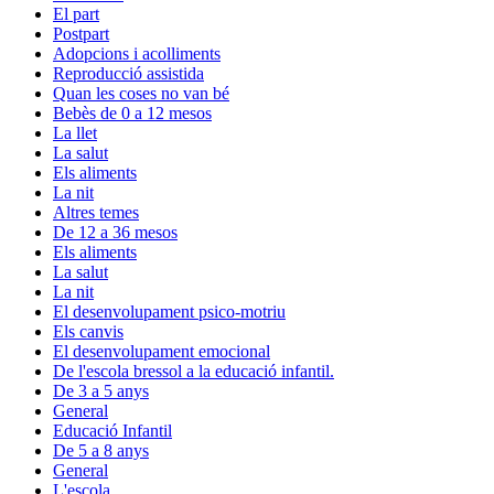
El part
Postpart
Adopcions i acolliments
Reproducció assistida
Quan les coses no van bé
Bebès de 0 a 12 mesos
La llet
La salut
Els aliments
La nit
Altres temes
De 12 a 36 mesos
Els aliments
La salut
La nit
El desenvolupament psico-motriu
Els canvis
El desenvolupament emocional
De l'escola bressol a la educació infantil.
De 3 a 5 anys
General
Educació Infantil
De 5 a 8 anys
General
L'escola