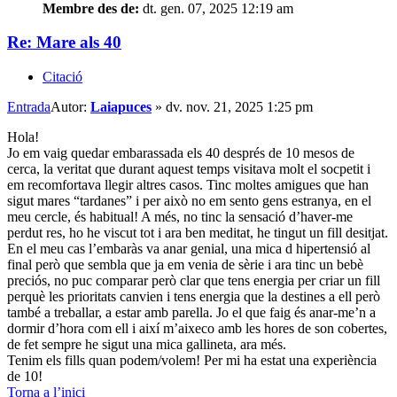
Membre des de:
dt. gen. 07, 2025 12:19 am
Re: Mare als 40
Citació
Entrada
Autor:
Laiapuces
»
dv. nov. 21, 2025 1:25 pm
Hola!
Jo em vaig quedar embarassada els 40 després de 10 mesos de
cerca, la veritat que durant aquest temps visitava molt el socpetit i
em recomfortava llegir altres casos. Tinc moltes amigues que han
sigut mares “tardanes” i per això no em sento gens estranya, en el
meu cercle, és habitual! A més, no tinc la sensació d’haver-me
perdut res, ho he viscut tot i ara ben meditat, he tingut un fill desitjat.
En el meu cas l’embaràs va anar genial, una mica d hipertensió al
final però que sembla que ja em venia de sèrie i ara tinc un bebè
preciós, no puc comparar però clar que tens energia per criar un fill
perquè les prioritats canvien i tens energia que la destines a ell però
també a treballar, a estar amb parella. Jo el que faig és anar-me’n a
dormir d’hora com ell i així m’aixeco amb les hores de son cobertes,
de fet sempre he sigut una mica gallineta, ara més.
Tenim els fills quan podem/volem! Per mi ha estat una experiència
de 10!
Torna a l’inici