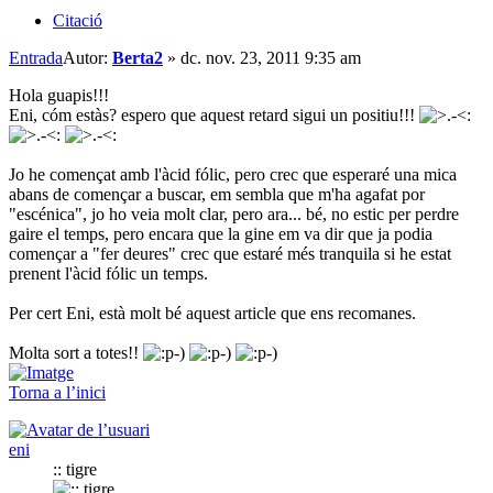
Citació
Entrada
Autor:
Berta2
»
dc. nov. 23, 2011 9:35 am
Hola guapis!!!
Eni, cóm estàs? espero que aquest retard sigui un positiu!!!
Jo he començat amb l'àcid fólic, pero crec que esperaré una mica
abans de començar a buscar, em sembla que m'ha agafat por
"escénica", jo ho veia molt clar, pero ara... bé, no estic per perdre
gaire el temps, pero encara que la gine em va dir que ja podia
començar a "fer deures" crec que estaré més tranquila si he estat
prenent l'àcid fólic un temps.
Per cert Eni, està molt bé aquest article que ens recomanes.
Molta sort a totes!!
Torna a l’inici
eni
:: tigre