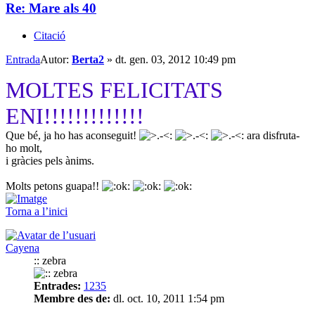
Re: Mare als 40
Citació
Entrada
Autor:
Berta2
»
dt. gen. 03, 2012 10:49 pm
MOLTES FELICITATS
ENI!!!!!!!!!!!!!
Que bé, ja ho has aconseguit!
ara disfruta-
ho molt,
i gràcies pels ànims.
Molts petons guapa!!
Torna a l’inici
Cayena
:: zebra
Entrades:
1235
Membre des de:
dl. oct. 10, 2011 1:54 pm