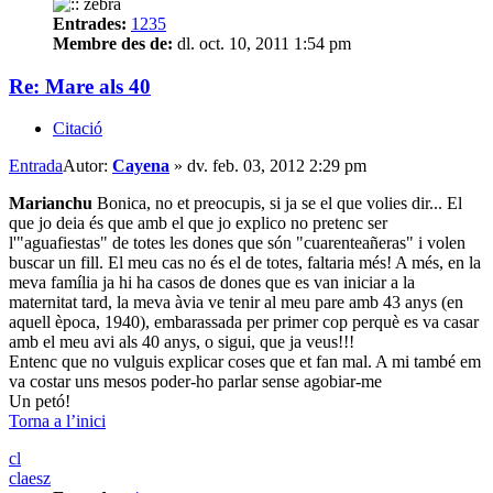
Entrades:
1235
Membre des de:
dl. oct. 10, 2011 1:54 pm
Re: Mare als 40
Citació
Entrada
Autor:
Cayena
»
dv. feb. 03, 2012 2:29 pm
Marianchu
Bonica, no et preocupis, si ja se el que volies dir... El
que jo deia és que amb el que jo explico no pretenc ser
l'"aguafiestas" de totes les dones que són "cuarenteañeras" i volen
buscar un fill. El meu cas no és el de totes, faltaria més! A més, en la
meva família ja hi ha casos de dones que es van iniciar a la
maternitat tard, la meva àvia ve tenir al meu pare amb 43 anys (en
aquell època, 1940), embarassada per primer cop perquè es va casar
amb el meu avi als 40 anys, o sigui, que ja veus!!!
Entenc que no vulguis explicar coses que et fan mal. A mi també em
va costar uns mesos poder-ho parlar sense agobiar-me
Un petó!
Torna a l’inici
cl
claesz