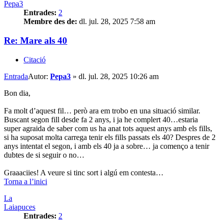
Pepa3
Entrades:
2
Membre des de:
dl. jul. 28, 2025 7:58 am
Re: Mare als 40
Citació
Entrada
Autor:
Pepa3
»
dl. jul. 28, 2025 10:26 am
Bon dia,
Fa molt d’aquest fil… però ara em trobo en una situació similar.
Buscant segon fill desde fa 2 anys, i ja he complert 40…estaria
super agraida de saber com us ha anat tots aquest anys amb els fills,
si ha suposat molta carrega tenir els fills passats els 40? Despres de 2
anys intentat el segon, i amb els 40 ja a sobre… ja començo a tenir
dubtes de si seguir o no…
Graaaciies! A veure si tinc sort i algú em contesta…
Torna a l’inici
La
Laiapuces
Entrades:
2