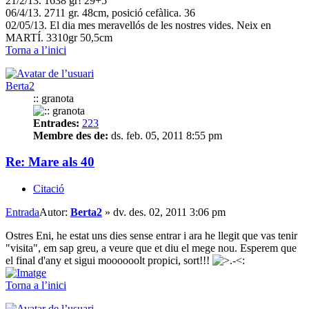
21/2/13. 1638 gr! 29+5
06/4/13. 2711 gr. 48cm, posició cefàlica. 36
02/05/13. El dia mes meravellós de les nostres vides. Neix en
MARTÍ. 3310gr 50,5cm
Torna a l’inici
Berta2
:: granota
Entrades:
223
Membre des de:
ds. feb. 05, 2011 8:55 pm
Re: Mare als 40
Citació
Entrada
Autor:
Berta2
»
dv. des. 02, 2011 3:06 pm
Ostres Eni, he estat uns dies sense entrar i ara he llegit que vas tenir
"visita", em sap greu, a veure que et diu el mege nou. Esperem que
el final d'any et sigui moooooolt propici, sort!!!
Torna a l’inici