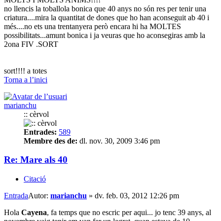
no llencis la toballola bonica que 40 anys no són res per tenir una
criatura....mira la quantitat de dones que ho han aconseguit ab 40 i
més....no ets una trentanyera però encara hi ha MOLTES
possibilitats...amunt bonica i ja veuras que ho aconsegiras amb la
2ona FIV .SORT
sort!!!! a totes
Torna a l’inici
marianchu
:: cèrvol
Entrades:
589
Membre des de:
dl. nov. 30, 2009 3:46 pm
Re: Mare als 40
Citació
Entrada
Autor:
marianchu
»
dv. feb. 03, 2012 12:26 pm
Hola
Cayena
, fa temps que no escric per aqui... jo tenc 39 anys, al