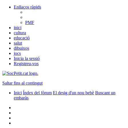
Enllaços ràpids
PMF
inici
cultura
educació
salut
dibuixos
jocs
Inicia la sessió
Registreu-vos
Saltar fins al contingut
Inici
Índex del fòrum
El desig d'un nou bebè
Buscant un
embaràs