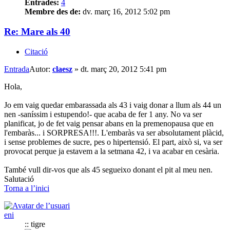
Entrades:
4
Membre des de:
dv. març 16, 2012 5:02 pm
Re: Mare als 40
Citació
Entrada
Autor:
claesz
»
dt. març 20, 2012 5:41 pm
Hola,
Jo em vaig quedar embarassada als 43 i vaig donar a llum als 44 un
nen -saníssim i estupendo!- que acaba de fer 1 any. No va ser
planificat, jo de fet vaig pensar abans en la premenopausa que en
l'embaràs... i SORPRESA!!!. L'embaràs va ser absolutament plàcid,
i sense problemes de sucre, pes o hipertensió. El part, això si, va ser
provocat perque ja estavem a la setmana 42, i va acabar en cesària.
També vull dir-vos que als 45 segueixo donant el pit al meu nen.
Salutació
Torna a l’inici
eni
:: tigre