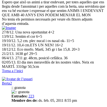
Espero que això us animi a tirar endevant, per totes aquelles que ens
llegiu desde l'anonimat i per aquelles com la berta, una servidora que
ens va bé escriure i expressar el que sentim ANIMS I ENDEVANT
QUE AMB 40 ANYS ENS PODEM MENJAR EL MON
No teniu els permisos necessaris per veure els fitxers adjunts
d’aquesta entrada.
27/8/12. Una nova oportunitat 4+2
13/9/12. Sentim el cor 6+5
19/10/12. 5,2 cm. plec nucal i os nasal ok- 11+5
19/11/12. 10,4 cm.ETS UN NEN! 16+2
18/12/12. Eco morfo. Martí, 345 gr i fas 15,8. 20+3
21/2/13. 1638 gr! 29+5
06/4/13. 2711 gr. 48cm, posició cefàlica. 36
02/05/13. El dia mes meravellós de les nostres vides. Neix en
MARTÍ. 3310gr 50,5cm
Torna a l’inici
Berta2
:: granota
Entrades:
223
Membre des de:
ds. feb. 05, 2011 8:55 pm