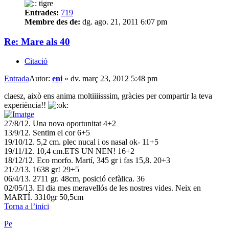
Entrades:
719
Membre des de:
dg. ago. 21, 2011 6:07 pm
Re: Mare als 40
Citació
Entrada
Autor:
eni
»
dv. març 23, 2012 5:48 pm
claesz, això ens anima moltiiiisssim, gràcies per compartir la teva
experiència!!
27/8/12. Una nova oportunitat 4+2
13/9/12. Sentim el cor 6+5
19/10/12. 5,2 cm. plec nucal i os nasal ok- 11+5
19/11/12. 10,4 cm.ETS UN NEN! 16+2
18/12/12. Eco morfo. Martí, 345 gr i fas 15,8. 20+3
21/2/13. 1638 gr! 29+5
06/4/13. 2711 gr. 48cm, posició cefàlica. 36
02/05/13. El dia mes meravellós de les nostres vides. Neix en
MARTÍ. 3310gr 50,5cm
Torna a l’inici
Pe