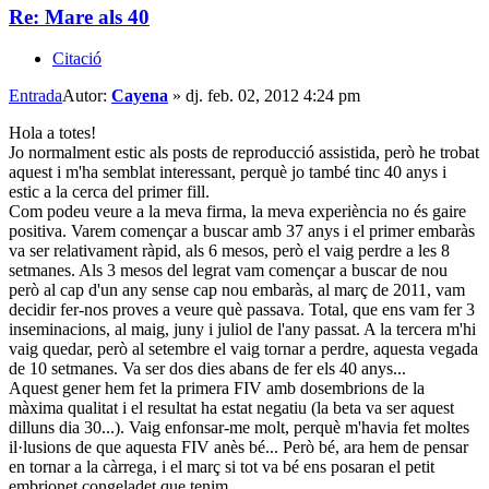
Re: Mare als 40
Citació
Entrada
Autor:
Cayena
»
dj. feb. 02, 2012 4:24 pm
Hola a totes!
Jo normalment estic als posts de reproducció assistida, però he trobat
aquest i m'ha semblat interessant, perquè jo també tinc 40 anys i
estic a la cerca del primer fill.
Com podeu veure a la meva firma, la meva experiència no és gaire
positiva. Varem començar a buscar amb 37 anys i el primer embaràs
va ser relativament ràpid, als 6 mesos, però el vaig perdre a les 8
setmanes. Als 3 mesos del legrat vam començar a buscar de nou
però al cap d'un any sense cap nou embaràs, al març de 2011, vam
decidir fer-nos proves a veure què passava. Total, que ens vam fer 3
inseminacions, al maig, juny i juliol de l'any passat. A la tercera m'hi
vaig quedar, però al setembre el vaig tornar a perdre, aquesta vegada
de 10 setmanes. Va ser dos dies abans de fer els 40 anys...
Aquest gener hem fet la primera FIV amb dosembrions de la
màxima qualitat i el resultat ha estat negatiu (la beta va ser aquest
dilluns dia 30...). Vaig enfonsar-me molt, perquè m'havia fet moltes
il·lusions de que aquesta FIV anès bé... Però bé, ara hem de pensar
en tornar a la càrrega, i el març si tot va bé ens posaran el petit
embrionet congeladet que tenim.