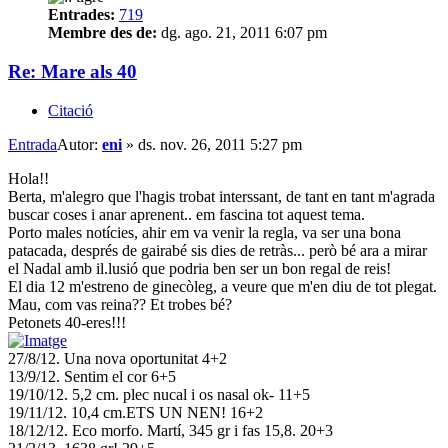
Entrades:
719
Membre des de:
dg. ago. 21, 2011 6:07 pm
Re: Mare als 40
Citació
Entrada
Autor:
eni
»
ds. nov. 26, 2011 5:27 pm
Hola!!
Berta, m'alegro que l'hagis trobat interssant, de tant en tant m'agrada
buscar coses i anar aprenent.. em fascina tot aquest tema.
Porto males notícies, ahir em va venir la regla, va ser una bona
patacada, després de gairabé sis dies de retràs... però bé ara a mirar
el Nadal amb il.lusió que podria ben ser un bon regal de reis!
El dia 12 m'estreno de ginecòleg, a veure que m'en diu de tot plegat.
Mau, com vas reina?? Et trobes bé?
Petonets 40-eres!!!
27/8/12. Una nova oportunitat 4+2
13/9/12. Sentim el cor 6+5
19/10/12. 5,2 cm. plec nucal i os nasal ok- 11+5
19/11/12. 10,4 cm.ETS UN NEN! 16+2
18/12/12. Eco morfo. Martí, 345 gr i fas 15,8. 20+3