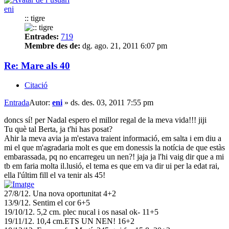
eni
:: tigre
Entrades:
719
Membre des de:
dg. ago. 21, 2011 6:07 pm
Re: Mare als 40
Citació
Entrada
Autor:
eni
»
ds. des. 03, 2011 7:55 pm
doncs sí! per Nadal espero el millor regal de la meva vida!!! jiji
Tu què tal Berta, ja t'hi has posat?
Ahir la meva avia ja m'estava traient informació, em salta i em diu a
mi el que m'agradaria molt es que em donessis la notícia de que estàs
embarassada, pq no encarregeu un nen?! jaja ja l'hi vaig dir que a mi
tb em faria molta il.lusió, el tema es que em va dir ui per la edat rai,
ella l'últim fill el va tenir als 45!
27/8/12. Una nova oportunitat 4+2
13/9/12. Sentim el cor 6+5
19/10/12. 5,2 cm. plec nucal i os nasal ok- 11+5
19/11/12. 10,4 cm.ETS UN NEN! 16+2