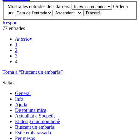
Mostra les entrades dels darrers:
Ordena
per
Respon
77 entrades
Anterior
1
2
3
4
Torna a “Buscant un embaràs”
Salta a
General
Info
Ajuda
De tot una mica
Actualitat a Socpetit
El desig d'un nou bebè
Buscant un embaràs
Estic embarassada
Per mesos