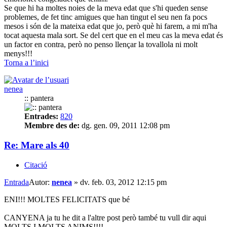
Se que hi ha moltes noies de la meva edat que s'hi queden sense
problemes, de fet tinc amigues que han tingut el seu nen fa pocs
mesos i són de la mateixa edat que jo, però què hi farem, a mi m'ha
tocat aquesta mala sort. Se del cert que en el meu cas la meva edat és
un factor en contra, però no penso llençar la tovallola ni molt
menys!!!
Torna a l’inici
nenea
:: pantera
Entrades:
820
Membre des de:
dg. gen. 09, 2011 12:08 pm
Re: Mare als 40
Citació
Entrada
Autor:
nenea
»
dv. feb. 03, 2012 12:15 pm
ENI!!! MOLTES FELICITATS que bé
CANYENA ja tu he dit a l'altre post però també tu vull dir aqui
MOLTS I MOLTS ANIMS!!!!