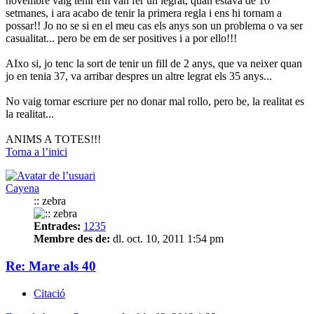
novembre vaig tenir em van fer un legrat, quan estava de 10
setmanes, i ara acabo de tenir la primera regla i ens hi tornam a
possar!! Jo no se si en el meu cas els anys son un problema o va ser
casualitat... pero be em de ser positives i a por ello!!!
AIxo si, jo tenc la sort de tenir un fill de 2 anys, que va neixer quan
jo en tenia 37, va arribar despres un altre legrat els 35 anys...
No vaig tornar escriure per no donar mal rollo, pero be, la realitat es
la realitat...
ANIMS A TOTES!!!
Torna a l’inici
Cayena
:: zebra
Entrades:
1235
Membre des de:
dl. oct. 10, 2011 1:54 pm
Re: Mare als 40
Citació