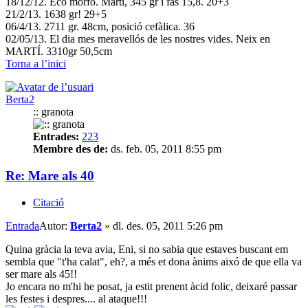
18/12/12. Eco morfo. Martí, 345 gr i fas 15,8. 20+3
21/2/13. 1638 gr! 29+5
06/4/13. 2711 gr. 48cm, posició cefàlica. 36
02/05/13. El dia mes meravellós de les nostres vides. Neix en
MARTÍ. 3310gr 50,5cm
Torna a l’inici
Berta2
:: granota
Entrades:
223
Membre des de:
ds. feb. 05, 2011 8:55 pm
Re: Mare als 40
Citació
Entrada
Autor:
Berta2
»
dl. des. 05, 2011 5:26 pm
Quina gràcia la teva avia, Eni, si no sabia que estaves buscant em
sembla que "t'ha calat", eh?, a més et dona ànims aixó de que ella va
ser mare als 45!!
Jo encara no m'hi he posat, ja estit prenent àcid folic, deixaré passar
les festes i despres.... al ataque!!!