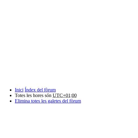
Inici
Índex del fòrum
Totes les hores són
UTC+01:00
Elimina totes les galetes del fòrum