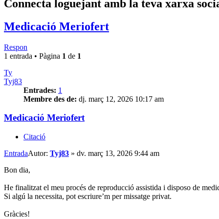
Connecta loguejant amb la teva xarxa soci
Medicació Meriofert
Respon
1 entrada • Pàgina
1
de
1
Ty
Tyj83
Entrades:
1
Membre des de:
dj. març 12, 2026 10:17 am
Medicació Meriofert
Citació
Entrada
Autor:
Tyj83
»
dv. març 13, 2026 9:44 am
Bon dia,
He finalitzat el meu procés de reproducció assistida i disposo de medi
Si algú la necessita, pot escriure’m per missatge privat.
Gràcies!