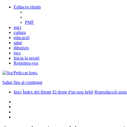
Enllaços ràpids
PMF
inici
cultura
educació
salut
dibuixos
jocs
Inicia la sessió
Registreu-vos
Saltar fins al contingut
Inici
Índex del fòrum
El desig d'un nou bebè
Reproducció assis