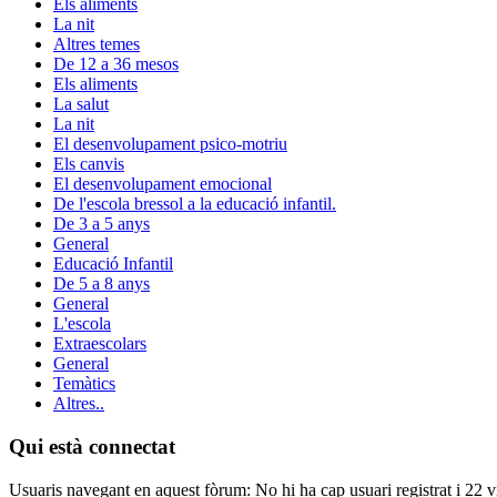
Els aliments
La nit
Altres temes
De 12 a 36 mesos
Els aliments
La salut
La nit
El desenvolupament psico-motriu
Els canvis
El desenvolupament emocional
De l'escola bressol a la educació infantil.
De 3 a 5 anys
General
Educació Infantil
De 5 a 8 anys
General
L'escola
Extraescolars
General
Temàtics
Altres..
Qui està connectat
Usuaris navegant en aquest fòrum: No hi ha cap usuari registrat i 22 vi