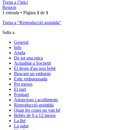
Torna a l’inici
Respon
1 entrada • Pàgina
1
de
1
Torna a “Reproducció assistida”
Salta a
General
Info
Ajuda
De tot una mica
Actualitat a Socpetit
El desig d'un nou bebè
Buscant un embaràs
Estic embarassada
Per mesos
El part
Postpart
Adopcions i acolliments
Reproducció assistida
Quan les coses no van bé
Bebès de 0 a 12 mesos
La llet
La salut