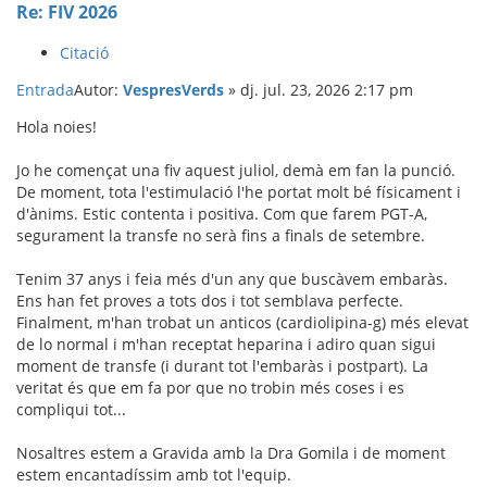
Re: FIV 2026
Citació
Entrada
Autor:
VespresVerds
»
dj. jul. 23, 2026 2:17 pm
Hola noies!
Jo he començat una fiv aquest juliol, demà em fan la punció.
De moment, tota l'estimulació l'he portat molt bé físicament i
d'ànims. Estic contenta i positiva. Com que farem PGT-A,
segurament la transfe no serà fins a finals de setembre.
Tenim 37 anys i feia més d'un any que buscàvem embaràs.
Ens han fet proves a tots dos i tot semblava perfecte.
Finalment, m'han trobat un anticos (cardiolipina-g) més elevat
de lo normal i m'han receptat heparina i adiro quan sigui
moment de transfe (i durant tot l'embaràs i postpart). La
veritat és que em fa por que no trobin més coses i es
compliqui tot...
Nosaltres estem a Gravida amb la Dra Gomila i de moment
estem encantadíssim amb tot l'equip.