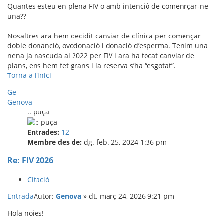
Quantes esteu en plena FIV o amb intenció de comenrçar-ne
una??
Nosaltres ara hem decidit canviar de clínica per començar
doble donanció, ovodonació i donació d’esperma. Tenim una
nena ja nascuda al 2022 per FIV i ara ha tocat canviar de
plans, ens hem fet grans i la reserva s’ha “esgotat”.
Torna a l’inici
Ge
Genova
:: puça
Entrades:
12
Membre des de:
dg. feb. 25, 2024 1:36 pm
Re: FIV 2026
Citació
Entrada
Autor:
Genova
»
dt. març 24, 2026 9:21 pm
Hola noies!