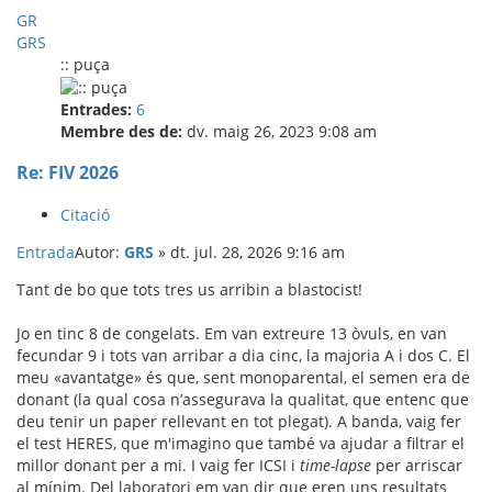
GR
GRS
:: puça
Entrades:
6
Membre des de:
dv. maig 26, 2023 9:08 am
Re: FIV 2026
Citació
Entrada
Autor:
GRS
»
dt. jul. 28, 2026 9:16 am
Tant de bo que tots tres us arribin a blastocist!
Jo en tinc 8 de congelats. Em van extreure 13 òvuls, en van
fecundar 9 i tots van arribar a dia cinc, la majoria A i dos C. El
meu «avantatge» és que, sent monoparental, el semen era de
donant (la qual cosa n’assegurava la qualitat, que entenc que
deu tenir un paper rellevant en tot plegat). A banda, vaig fer
el test HERES, que m'imagino que també va ajudar a filtrar el
millor donant per a mi. I vaig fer ICSI i
time-lapse
per arriscar
al mínim. Del laboratori em van dir que eren uns resultats