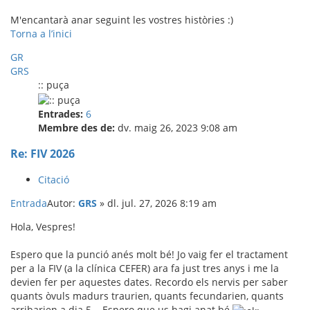
M'encantarà anar seguint les vostres històries :)
Torna a l’inici
GR
GRS
:: puça
Entrades:
6
Membre des de:
dv. maig 26, 2023 9:08 am
Re: FIV 2026
Citació
Entrada
Autor:
GRS
»
dl. jul. 27, 2026 8:19 am
Hola, Vespres!
Espero que la punció anés molt bé! Jo vaig fer el tractament
per a la FIV (a la clínica CEFER) ara fa just tres anys i me la
devien fer per aquestes dates. Recordo els nervis per saber
quants òvuls madurs traurien, quants fecundarien, quants
arribarien a dia 5... Espero que us hagi anat bé