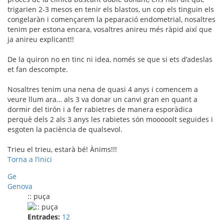
trigarien 2-3 mesos en tenir els blastos, un cop els tinguin els
congelaràn i començarem la peparació endometrial, nosaltres
tenim per estona encara, vosaltres anireu més ràpid així que
ja anireu explicant!!
De la quiron no en tinc ni idea, només se que si ets d’adeslas
et fan descompte.
Nosaltres tenim una nena de quasi 4 anys i comencem a
veure llum ara… als 3 va donar un canvi gran en quant a
dormir del tirón i a fer rabietres de manera esporàdica
perquè dels 2 als 3 anys les rabietes són mooooolt seguides i
esgoten la paciència de qualsevol.
Trieu el trieu, estarà bé! Ànims!!!
Torna a l’inici
Ge
Genova
:: puça
Entrades:
12