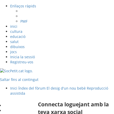
Enllaços ràpids
PMF
inici
cultura
educació
salut
dibuixos
jocs
Inicia la sessió
Registreu-vos
Saltar fins al contingut
Inici
Índex del fòrum
El desig d'un nou bebè
Reproducció
assistida
Connecta loguejant amb la
teva xarxa social