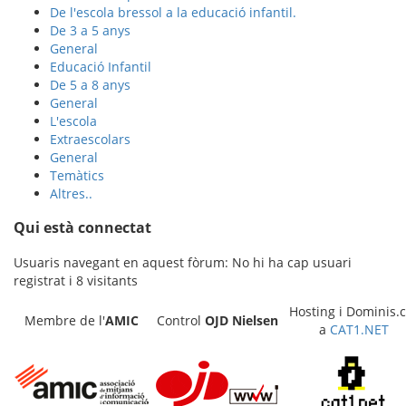
De l'escola bressol a la educació infantil.
De 3 a 5 anys
General
Educació Infantil
De 5 a 8 anys
General
L'escola
Extraescolars
General
Temàtics
Altres..
Qui està connectat
Usuaris navegant en aquest fòrum: No hi ha cap usuari
registrat i 8 visitants
Hosting i Dominis.c
Membre de l'
AMIC
Control
OJD
Nielsen
a
CAT1.NET