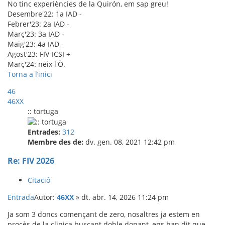
No tinc experiències de la Quirón, em sap greu!
Desembre'22: 1a IAD -
Febrer'23: 2a IAD -
Març'23: 3a IAD -
Maig'23: 4a IAD -
Agost'23: FIV-ICSI +
Març'24: neix l'Ò.
Torna a l’inici
46
46XX
:: tortuga
Entrades:
312
Membre des de:
dv. gen. 08, 2021 12:42 pm
Re: FIV 2026
Citació
Entrada
Autor:
46XX
»
dt. abr. 14, 2026 11:24 pm
Ja som 3 doncs començant de zero, nosaltres ja estem en
procès de la clinica buscant doble donant, ens han dit que