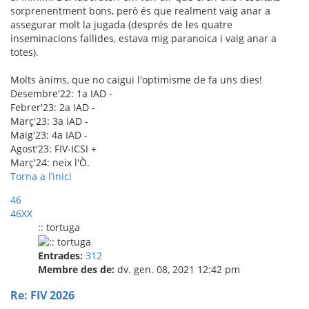
sorprenentment bons, però és que realment vaig anar a
assegurar molt la jugada (després de les quatre
inseminacions fallides, estava mig paranoica i vaig anar a
totes).
Molts ànims, que no caigui l'optimisme de fa uns dies!
Desembre'22: 1a IAD -
Febrer'23: 2a IAD -
Març'23: 3a IAD -
Maig'23: 4a IAD -
Agost'23: FIV-ICSI +
Març'24: neix l'Ò.
Torna a l’inici
46
46XX
:: tortuga
Entrades:
312
Membre des de:
dv. gen. 08, 2021 12:42 pm
Re: FIV 2026