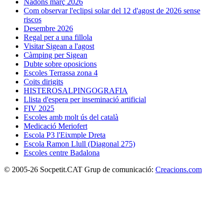
Nadons març 2026
Com observar l'eclipsi solar del 12 d'agost de 2026 sense
riscos
Desembre 2026
Regal per a una fillola
Visitar Sigean a l'agost
Càmping per Sigean
Dubte sobre oposicions
Escoles Terrassa zona 4
Coits dirigits
HISTEROSALPINGOGRAFIA
Llista d'espera per inseminació artificial
FIV 2025
Escoles amb molt ús del català
Medicació Meriofert
Escola P3 l'Eixmple Dreta
Escola Ramon Llull (Diagonal 275)
Escoles centre Badalona
© 2005-26 Socpetit.CAT Grup de comunicació:
Creacions.com