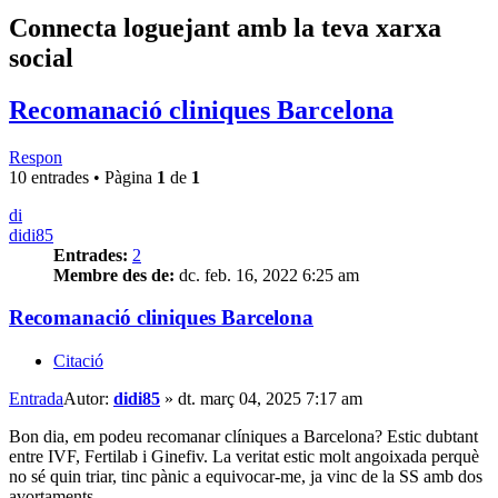
Connecta loguejant amb la teva xarxa
social
Recomanació cliniques Barcelona
Respon
10 entrades • Pàgina
1
de
1
di
didi85
Entrades:
2
Membre des de:
dc. feb. 16, 2022 6:25 am
Recomanació cliniques Barcelona
Citació
Entrada
Autor:
didi85
»
dt. març 04, 2025 7:17 am
Bon dia, em podeu recomanar clíniques a Barcelona? Estic dubtant
entre IVF, Fertilab i Ginefiv. La veritat estic molt angoixada perquè
no sé quin triar, tinc pànic a equivocar-me, ja vinc de la SS amb dos
avortaments.