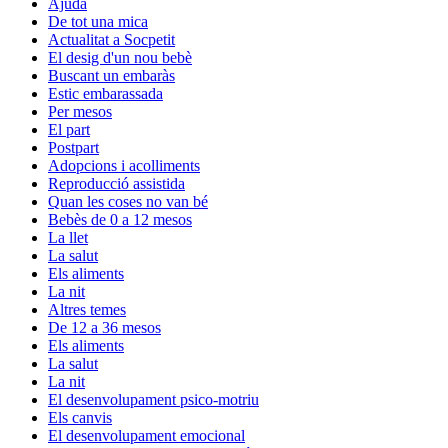
Ajuda
De tot una mica
Actualitat a Socpetit
El desig d'un nou bebè
Buscant un embaràs
Estic embarassada
Per mesos
El part
Postpart
Adopcions i acolliments
Reproducció assistida
Quan les coses no van bé
Bebès de 0 a 12 mesos
La llet
La salut
Els aliments
La nit
Altres temes
De 12 a 36 mesos
Els aliments
La salut
La nit
El desenvolupament psico-motriu
Els canvis
El desenvolupament emocional