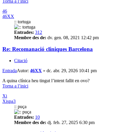
Torna a l’inici
46
46XX
:: tortuga
Entrades:
312
Membre des de:
dv. gen. 08, 2021 12:42 pm
Re: Recomanació cliniques Barcelona
Citació
Entrada
Autor:
46XX
»
dc. abr. 29, 2026 10:41 pm
A quina clínica heu tingut l’intent fallit en ovo?
Torna a l’inici
Xi
Xispa3
:: puça
Entrades:
10
Membre des de:
dj. feb. 27, 2025 6:30 pm