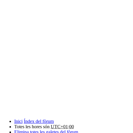
Inici
Índex del fòrum
Totes les hores són
UTC+01:00
Elimina totes les galetes del fòrum