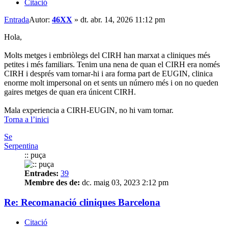
Citació
Entrada
Autor:
46XX
»
dt. abr. 14, 2026 11:12 pm
Hola,
Molts metges i embriòlegs del CIRH han marxat a cliniques més
petites i més familiars. Tenim una nena de quan el CIRH era només
CIRH i després vam tornar-hi i ara forma part de EUGIN, clinica
enorme molt impersonal on et sents un número més i on no queden
gaires metges de quan era únicent CIRH.
Mala experiencia a CIRH-EUGIN, no hi vam tornar.
Torna a l’inici
Se
Serpentina
:: puça
Entrades:
39
Membre des de:
dc. maig 03, 2023 2:12 pm
Re: Recomanació cliniques Barcelona
Citació