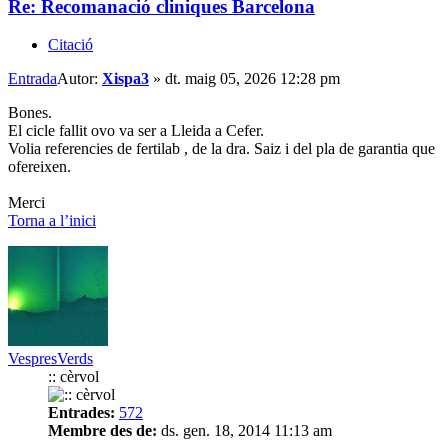
Re: Recomanació cliniques Barcelona
Citació
Entrada
Autor:
Xispa3
»
dt. maig 05, 2026 12:28 pm
Bones.
El cicle fallit ovo va ser a Lleida a Cefer.
Volia referencies de fertilab , de la dra. Saiz i del pla de garantia que
ofereixen.
Merci
Torna a l’inici
VespresVerds
:: cèrvol
Entrades:
572
Membre des de:
ds. gen. 18, 2014 11:13 am