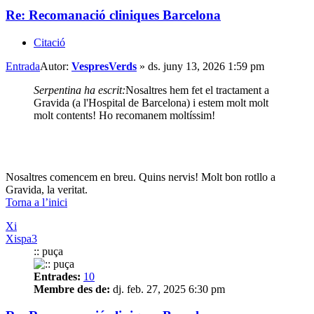
Re: Recomanació cliniques Barcelona
Citació
Entrada
Autor:
VespresVerds
»
ds. juny 13, 2026 1:59 pm
Serpentina ha escrit:
Nosaltres hem fet el tractament a
Gravida (a l'Hospital de Barcelona) i estem molt molt
molt contents! Ho recomanem moltíssim!
Nosaltres comencem en breu. Quins nervis! Molt bon rotllo a
Gravida, la veritat.
Torna a l’inici
Xi
Xispa3
:: puça
Entrades:
10
Membre des de:
dj. feb. 27, 2025 6:30 pm