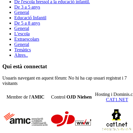
De l'escola bressol a la educació infantil.
De 3 a 5 anys
General
Educació Infantil
De 5 a 8 anys
General
L'escola
Extraescolars
General
Temàtics
Altres..
Qui està connectat
Usuaris navegant en aquest fòrum: No hi ha cap usuari registrat i 7
visitants
Hosting i Dominis.c
Membre de l'
AMIC
Control
OJD
Nielsen
CAT1.NET