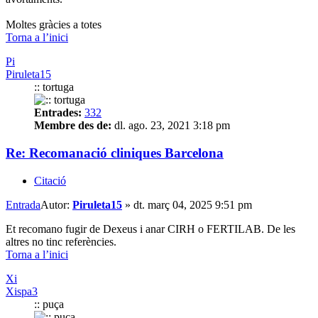
Moltes gràcies a totes
Torna a l’inici
Pi
Piruleta15
:: tortuga
Entrades:
332
Membre des de:
dl. ago. 23, 2021 3:18 pm
Re: Recomanació cliniques Barcelona
Citació
Entrada
Autor:
Piruleta15
»
dt. març 04, 2025 9:51 pm
Et recomano fugir de Dexeus i anar CIRH o FERTILAB. De les
altres no tinc referències.
Torna a l’inici
Xi
Xispa3
:: puça