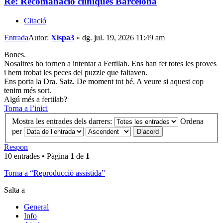
Re: Recomanació cliniques Barcelona
Citació
Entrada
Autor:
Xispa3
»
dg. jul. 19, 2026 11:49 am
Bones.
Nosaltres ho tornen a intentar a Fertilab. Ens han fet totes les proves
i hem trobat les peces del puzzle que faltaven.
Ens porta la Dra. Saiz. De moment tot bé. A veure si aquest cop
tenim més sort.
Algú més a fertilab?
Torna a l’inici
Mostra les entrades dels darrers:
Ordena
per
Respon
10 entrades • Pàgina
1
de
1
Torna a “Reproducció assistida”
Salta a
General
Info