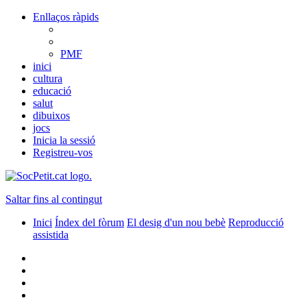
Enllaços ràpids
PMF
inici
cultura
educació
salut
dibuixos
jocs
Inicia la sessió
Registreu-vos
Saltar fins al contingut
Inici
Índex del fòrum
El desig d'un nou bebè
Reproducció
assistida