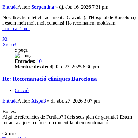
Entrada
Autor:
Serpentina
»
dj. abr. 16, 2026 7:31 pm
Nosaltres hem fet el tractament a Gravida (a l'Hospital de Barcelona)
i estem molt molt molt contents! Ho recomanem moltíssim!
Torna a l’inici
Xi
Xispa3
:: puça
Entrades:
10
Membre des de:
dj. feb. 27, 2025 6:30 pm
Re: Recomanació cliniques Barcelona
Citació
Entrada
Autor:
Xispa3
»
dl. abr. 27, 2026 3:07 pm
Bones.
Algú té referencies de Fertilab? I dels seus plan de garantia? Estem
mirant a aquesta clínica dp dintent fallit en ovodonació.
Gracies