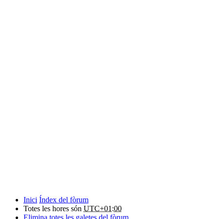
Inici
Índex del fòrum
Totes les hores són
UTC+01:00
Elimina totes les galetes del fòrum