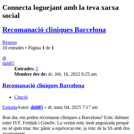
Connecta loguejant amb la teva xarxa
social
Recomanació cliniques Barcelona
Respon
10 entrades • Pàgina
1
de
1
di
didi85
Entrades:
2
Membre des de:
dc. feb. 16, 2022 6:25 am
Recomanació cliniques Barcelona
Citació
Entrada
Autor:
didi85
»
dt. març 04, 2025 7:17 am
Bon dia, em podeu recomanar clíniques a Barcelona? Estic dubtant
entre IVF, Fertilab i Ginefiv. La veritat estic molt angoixada perquè
no sé quin triar, tinc pànic a equivocar-me, ja vinc de la SS amb dos
avortaments.