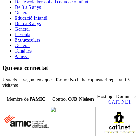
De l'escola bressol a la educació infantil.
De 3 a 5 anys
General
Educació Infantil
De 5 a 8 anys
General
L'escola
Extraescolars
General
Temàtics
Altres..
Qui està connectat
Usuaris navegant en aquest fòrum: No hi ha cap usuari registrat i 5
visitants
Hosting i Dominis.c
Membre de l'
AMIC
Control
OJD
Nielsen
CAT1.NET