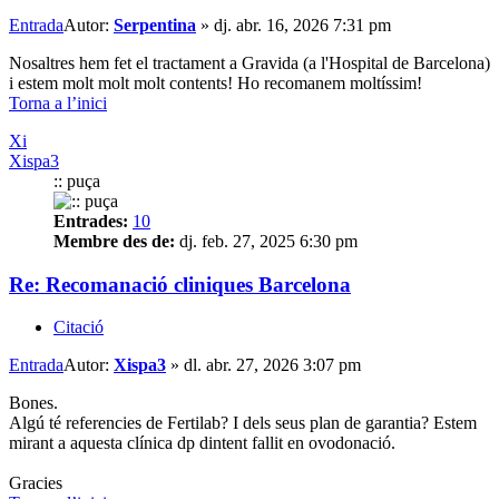
Entrada
Autor:
Serpentina
»
dj. abr. 16, 2026 7:31 pm
Nosaltres hem fet el tractament a Gravida (a l'Hospital de Barcelona)
i estem molt molt molt contents! Ho recomanem moltíssim!
Torna a l’inici
Xi
Xispa3
:: puça
Entrades:
10
Membre des de:
dj. feb. 27, 2025 6:30 pm
Re: Recomanació cliniques Barcelona
Citació
Entrada
Autor:
Xispa3
»
dl. abr. 27, 2026 3:07 pm
Bones.
Algú té referencies de Fertilab? I dels seus plan de garantia? Estem
mirant a aquesta clínica dp dintent fallit en ovodonació.
Gracies