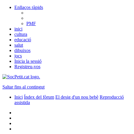
Enllaços ràpids
PMF
inici
cultura
educació
salut
dibuixos
jocs
Inicia la sessió
Registreu-vos
Saltar fins al contingut
Inici
Índex del fòrum
El desig d'un nou bebè
Reproducció
assistida