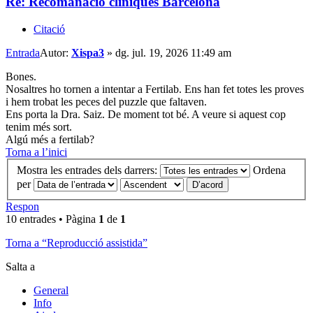
Re: Recomanació cliniques Barcelona
Citació
Entrada
Autor:
Xispa3
»
dg. jul. 19, 2026 11:49 am
Bones.
Nosaltres ho tornen a intentar a Fertilab. Ens han fet totes les proves
i hem trobat les peces del puzzle que faltaven.
Ens porta la Dra. Saiz. De moment tot bé. A veure si aquest cop
tenim més sort.
Algú més a fertilab?
Torna a l’inici
Mostra les entrades dels darrers:
Ordena
per
Respon
10 entrades • Pàgina
1
de
1
Torna a “Reproducció assistida”
Salta a
General
Info