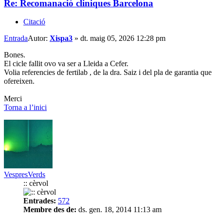
Re: Recomanació cliniques Barcelona
Citació
Entrada
Autor:
Xispa3
»
dt. maig 05, 2026 12:28 pm
Bones.
El cicle fallit ovo va ser a Lleida a Cefer.
Volia referencies de fertilab , de la dra. Saiz i del pla de garantia que
ofereixen.
Merci
Torna a l’inici
VespresVerds
:: cèrvol
Entrades:
572
Membre des de:
ds. gen. 18, 2014 11:13 am