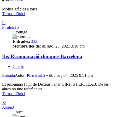
Moltes gràcies a totes
Torna a l’inici
Pi
Piruleta15
:: tortuga
Entrades:
332
Membre des de:
dl. ago. 23, 2021 3:18 pm
Re: Recomanació cliniques Barcelona
Citació
Entrada
Autor:
Piruleta15
»
dt. març 04, 2025 9:51 pm
Et recomano fugir de Dexeus i anar CIRH o FERTILAB. De les
altres no tinc referències.
Torna a l’inici
Xi
Xispa3
:: puça