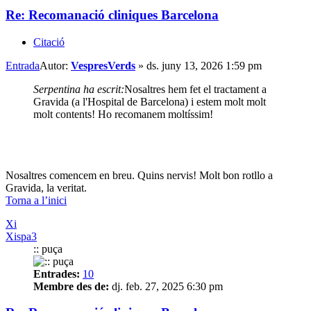
Re: Recomanació cliniques Barcelona
Citació
Entrada
Autor:
VespresVerds
»
ds. juny 13, 2026 1:59 pm
Serpentina ha escrit:
Nosaltres hem fet el tractament a
Gravida (a l'Hospital de Barcelona) i estem molt molt
molt contents! Ho recomanem moltíssim!
Nosaltres comencem en breu. Quins nervis! Molt bon rotllo a
Gravida, la veritat.
Torna a l’inici
Xi
Xispa3
:: puça
Entrades:
10
Membre des de:
dj. feb. 27, 2025 6:30 pm