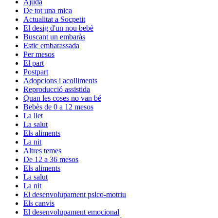
Ajuda
De tot una mica
Actualitat a Socpetit
El desig d'un nou bebè
Buscant un embaràs
Estic embarassada
Per mesos
El part
Postpart
Adopcions i acolliments
Reproducció assistida
Quan les coses no van bé
Bebès de 0 a 12 mesos
La llet
La salut
Els aliments
La nit
Altres temes
De 12 a 36 mesos
Els aliments
La salut
La nit
El desenvolupament psico-motriu
Els canvis
El desenvolupament emocional