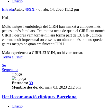
Citació
Entrada
Autor:
46XX
»
dt. abr. 14, 2026 11:12 pm
Hola,
Molts metges i embriòlegs del CIRH han marxat a cliniques més
petites i més familiars. Tenim una nena de quan el CIRH era només
CIRH i després vam tornar-hi i ara forma part de EUGIN, clinica
enorme molt impersonal on et sents un número més i on no queden
gaires metges de quan era únicent CIRH.
Mala experiencia a CIRH-EUGIN, no hi vam tornar.
Torna a l’inici
Se
Serpentina
:: puça
Entrades:
39
Membre des de:
dc. maig 03, 2023 2:12 pm
Re: Recomanació cliniques Barcelona
Citació