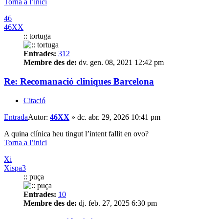
Torna a l’inici
46
46XX
:: tortuga
Entrades:
312
Membre des de:
dv. gen. 08, 2021 12:42 pm
Re: Recomanació cliniques Barcelona
Citació
Entrada
Autor:
46XX
»
dc. abr. 29, 2026 10:41 pm
A quina clínica heu tingut l’intent fallit en ovo?
Torna a l’inici
Xi
Xispa3
:: puça
Entrades:
10
Membre des de:
dj. feb. 27, 2025 6:30 pm