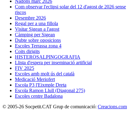
Nadons març 2026
Com observar l'eclipsi solar del 12 d'agost de 2026 sense
riscos
Desembre 2026
Regal per a una fillola
Visitar Sigean a l'agost
Càmping per Sigean
Dubte sobre oposicions
Escoles Terrassa zona 4
Coits dirigits
HISTEROSALPINGOGRAFIA
Llista d'espera per inseminació artificial
FIV 2025
Escoles amb molt ús del català
Medicació Meriofert
Escola P3 l'Eixmple Dreta
Escola Ramon Llull (Diagonal 275)
Escoles centre Badalona
© 2005-26 Socpetit.CAT Grup de comunicació:
Creacions.com