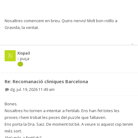
Nosaltres comencem en breu. Quins nervis! Molt bon rotllo a
Gravida, la veritat.
Xispa3
Xi
:: puça
Re: Recomanació cliniques Barcelona
dg. jul. 19, 2026 11:49 am
Bones.
Nosaltres ho tornen a intentar a Fertilab. Ens han fet totes les
proves i hem trobat les peces del puzzle que faltaven.
Ens porta la Dra. Saiz. De moment tot bé. A veure si aquest cop tenim
més sort.
Algú més a fertilab?