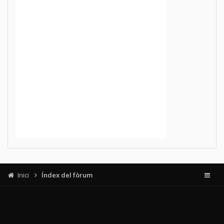
Inici
Índex del fòrum