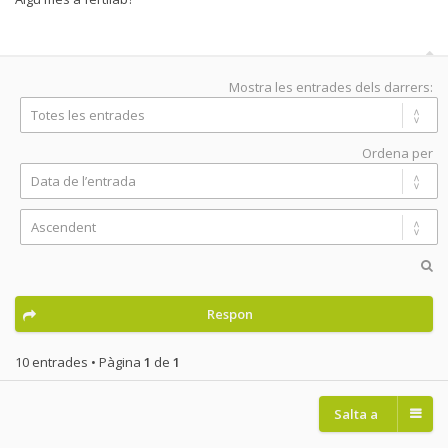
Mostra les entrades dels darrers:
Ordena per
Respon
10 entrades • Pàgina
1
de
1
Salta a