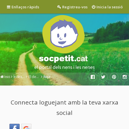
Enllaços ràpids
Registreu-vos
Inicia la sessió
Inici
Índex del fòrum
El desig d'un nou bebè
Reproducció assistida
Connecta loguejant amb la teva xarxa
social