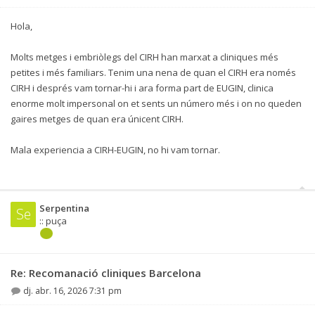
Hola,
Molts metges i embriòlegs del CIRH han marxat a cliniques més
petites i més familiars. Tenim una nena de quan el CIRH era només
CIRH i després vam tornar-hi i ara forma part de EUGIN, clinica
enorme molt impersonal on et sents un número més i on no queden
gaires metges de quan era únicent CIRH.
Mala experiencia a CIRH-EUGIN, no hi vam tornar.
Serpentina
Se
:: puça
Re: Recomanació cliniques Barcelona
dj. abr. 16, 2026 7:31 pm