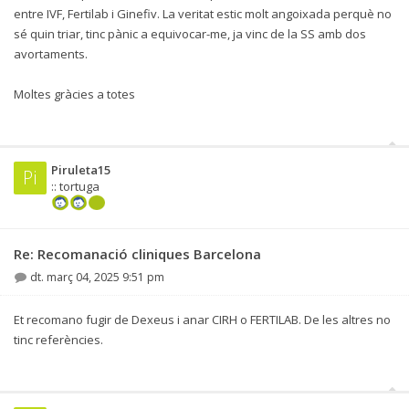
entre IVF, Fertilab i Ginefiv. La veritat estic molt angoixada perquè no
sé quin triar, tinc pànic a equivocar-me, ja vinc de la SS amb dos
avortaments.
Moltes gràcies a totes
Piruleta15
Pi
:: tortuga
Re: Recomanació cliniques Barcelona
dt. març 04, 2025 9:51 pm
Et recomano fugir de Dexeus i anar CIRH o FERTILAB. De les altres no
tinc referències.