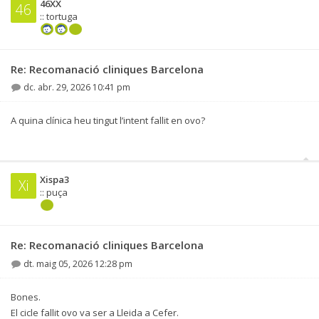
46XX
46
:: tortuga
Re: Recomanació cliniques Barcelona
dc. abr. 29, 2026 10:41 pm
A quina clínica heu tingut l’intent fallit en ovo?
Xispa3
Xi
:: puça
Re: Recomanació cliniques Barcelona
dt. maig 05, 2026 12:28 pm
Bones.
El cicle fallit ovo va ser a Lleida a Cefer.