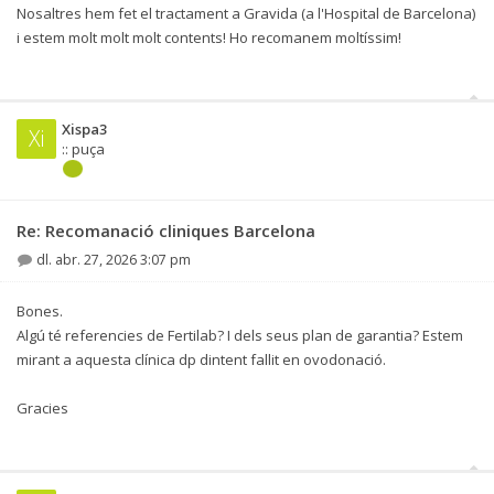
Nosaltres hem fet el tractament a Gravida (a l'Hospital de Barcelona)
i estem molt molt molt contents! Ho recomanem moltíssim!
Xispa3
Xi
:: puça
Re: Recomanació cliniques Barcelona
dl. abr. 27, 2026 3:07 pm
Bones.
Algú té referencies de Fertilab? I dels seus plan de garantia? Estem
mirant a aquesta clínica dp dintent fallit en ovodonació.
Gracies