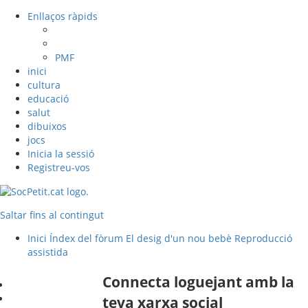
Enllaços ràpids
PMF
inici
cultura
educació
salut
dibuixos
jocs
Inicia la sessió
Registreu-vos
Saltar fins al contingut
Inici
Índex del fòrum
El desig d'un nou bebè
Reproducció
assistida
Connecta loguejant amb la
teva xarxa social