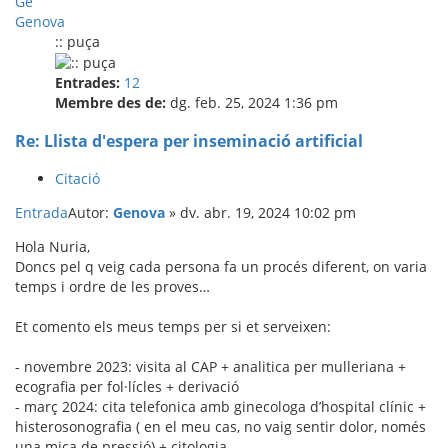
Ge
Genova
:: puça
Entrades:
12
Membre des de:
dg. feb. 25, 2024 1:36 pm
Re: Llista d'espera per inseminació artificial
Citació
Entrada
Autor:
Genova
»
dv. abr. 19, 2024 10:02 pm
Hola Nuria,
Doncs pel q veig cada persona fa un procés diferent, on varia
temps i ordre de les proves…
Et comento els meus temps per si et serveixen:
- novembre 2023: visita al CAP + analitica per mulleriana +
ecografia per fol·lícles + derivació
- març 2024: cita telefonica amb ginecologa d’hospital clínic +
histerosonografia ( en el meu cas, no vaig sentir dolor, només
una mica de pressió) + citologia