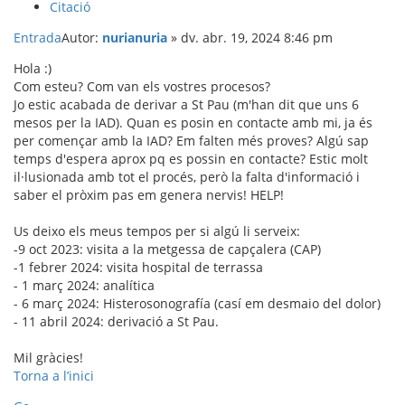
Citació
Entrada
Autor:
nurianuria
»
dv. abr. 19, 2024 8:46 pm
Hola :)
Com esteu? Com van els vostres procesos?
Jo estic acabada de derivar a St Pau (m'han dit que uns 6
mesos per la IAD). Quan es posin en contacte amb mi, ja és
per començar amb la IAD? Em falten més proves? Algú sap
temps d'espera aprox pq es possin en contacte? Estic molt
il·lusionada amb tot el procés, però la falta d'informació i
saber el pròxim pas em genera nervis! HELP!
Us deixo els meus tempos per si algú li serveix:
-9 oct 2023: visita a la metgessa de capçalera (CAP)
-1 febrer 2024: visita hospital de terrassa
- 1 març 2024: analítica
- 6 març 2024: Histerosonografía (casí em desmaio del dolor)
- 11 abril 2024: derivació a St Pau.
Mil gràcies!
Torna a l’inici