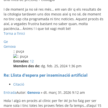
I de moment ja no sé res més… em van dir q els resultats de
la citologia tardaven uns dos mesos així q no sé, de moment
no tinc cap cita programada ni tinc noticies. Aquest procés és
així, a vegades frustra bastant no saber quan, molta
paciència… Ànims ! I que tot vagi molt bé!
Torna a l’inici
Ge
Genova
:: puça
Entrades:
12
Membre des de:
dg. feb. 25, 2024 1:36 pm
Re: Llista d'espera per inseminació artificial
Citació
Entrada
Autor:
Genova
»
dt. març 31, 2026 9:12 am
Hola ! algú en procès al clínic per fer IA! Jo ho faig per ser
mare sola i tinc totes les proves fetes de fa temps…d’aquí 15