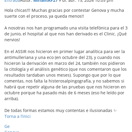
Entrada
Autor:
MiriamAF27
»
dl. abr. 15, 2024 10:05 pm
Hola chicas!!! Muchas gracias por contestar Genova y mucha
suerte con el proceso, ya queda menos!!
A nosotras nos han programado una visita telefónica para el 3
de junio, el hospital al que nos han derivado es el Clinic. ¡Qué
nervios!
En el ASSIR nos hicieron en primer lugar analítica para ver la
antimulleriana y una eco (en octubre del 23), y cuando nos
hicieron la derivación en marzo del 24, también nos pidieron
la citología y el análisis genético (que nos comentaron que los
resultados tardaban unos meses). Supongo que por lo que
comentas, nos falta la histerosalpingografía, y no sabemos si
habrá que repetir alguna de las pruebas que nos hicieron en
octubre porque ha pasado más de 6 meses (eso he leído por
arriba).
De todas formas estamos muy contentas e ilusionadas ✨
Torna a l’inici
Ge