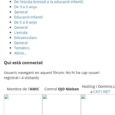
De l'escola bressol a la educació infantil.
De 3 a 5 anys
General
Educació Infantil
De 5 a 8 anys
General
L'escola
Extraescolars
General
Temàtics
Altres..
Qui està connectat
Usuaris navegant en aquest fòrum: No hi ha cap usuari
registrat i 4 visitants
Hosting i Dominis.c
Membre de l'
AMIC
Control
OJD
Nielsen
a
CAT1.NET