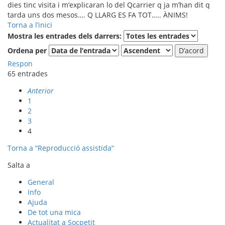
dies tinc visita i m’explicaran lo del Qcarrier q ja m’han dit q
tarda uns dos mesos…. Q LLARG ES FA TOT….. ÀNIMS!
Torna a l’inici
Mostra les entrades dels darrers:
Ordena per
Respon
65 entrades
Anterior
1
2
3
4
Torna a “Reproducció assistida”
Salta a
General
Info
Ajuda
De tot una mica
Actualitat a Socpetit