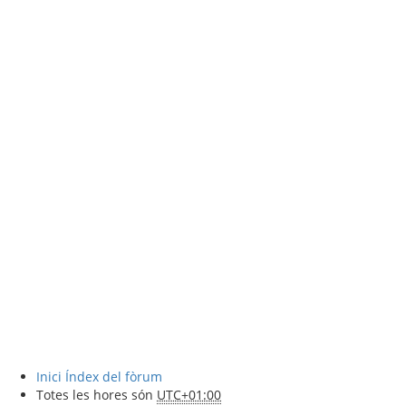
Inici
Índex del fòrum
Totes les hores són
UTC+01:00