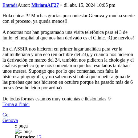
Entrada
Autor:
MiriamAF27
»
dl. abr. 15, 2024 10:05 pm
Hola chicas!!! Muchas gracias por contestar Genova y mucha suerte
con el proceso, ya queda menos!!
A nosotras nos han programado una visita telefónica para el 3 de
junio, el hospital al que nos han derivado es el Clinic. ¡Qué nervios!
En el ASSIR nos hicieron en primer lugar analítica para ver la
antimulleriana y una eco (en octubre del 23), y cuando nos hicieron
la derivación en marzo del 24, también nos pidieron la citología y el
análisis genético (que nos comentaron que los resultados tardaban
unos meses). Supongo que por lo que comentas, nos falta la
histerosalpingografía, y no sabemos si habrá que repetir alguna de
las pruebas que nos hicieron en octubre porque ha pasado más de 6
meses (eso he leído por arriba).
De todas formas estamos muy contentas e ilusionadas ✨
Torna a l’inici
Ge
Genova
:: puça
Entrades:
12