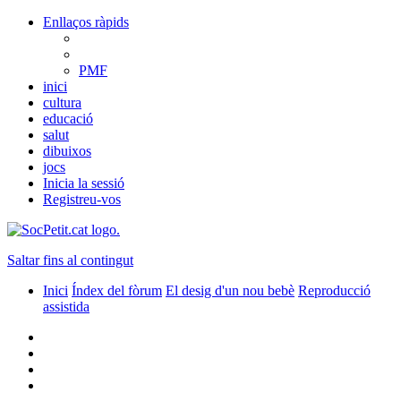
Enllaços ràpids
PMF
inici
cultura
educació
salut
dibuixos
jocs
Inicia la sessió
Registreu-vos
Saltar fins al contingut
Inici
Índex del fòrum
El desig d'un nou bebè
Reproducció
assistida