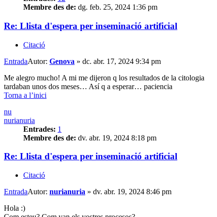
Membre des de:
dg. feb. 25, 2024 1:36 pm
Re: Llista d'espera per inseminació artificial
Citació
Entrada
Autor:
Genova
»
dc. abr. 17, 2024 9:34 pm
Me alegro mucho! A mi me dijeron q los resultados de la citologia
tardaban unos dos meses… Así q a esperar… paciencia
Torna a l’inici
nu
nurianuria
Entrades:
1
Membre des de:
dv. abr. 19, 2024 8:18 pm
Re: Llista d'espera per inseminació artificial
Citació
Entrada
Autor:
nurianuria
»
dv. abr. 19, 2024 8:46 pm
Hola :)
Com esteu? Com van els vostres procesos?