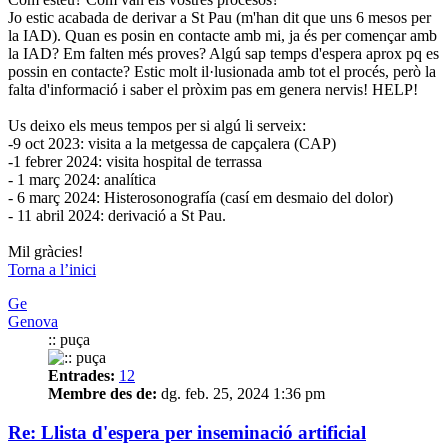
Jo estic acabada de derivar a St Pau (m'han dit que uns 6 mesos per
la IAD). Quan es posin en contacte amb mi, ja és per començar amb
la IAD? Em falten més proves? Algú sap temps d'espera aprox pq es
possin en contacte? Estic molt il·lusionada amb tot el procés, però la
falta d'informació i saber el pròxim pas em genera nervis! HELP!
Us deixo els meus tempos per si algú li serveix:
-9 oct 2023: visita a la metgessa de capçalera (CAP)
-1 febrer 2024: visita hospital de terrassa
- 1 març 2024: analítica
- 6 març 2024: Histerosonografía (casí em desmaio del dolor)
- 11 abril 2024: derivació a St Pau.
Mil gràcies!
Torna a l’inici
Ge
Genova
:: puça
Entrades:
12
Membre des de:
dg. feb. 25, 2024 1:36 pm
Re: Llista d'espera per inseminació artificial