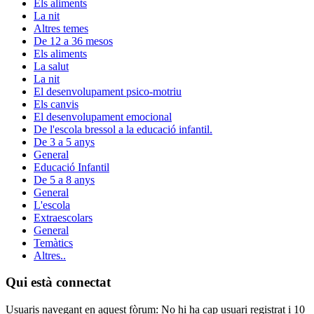
Els aliments
La nit
Altres temes
De 12 a 36 mesos
Els aliments
La salut
La nit
El desenvolupament psico-motriu
Els canvis
El desenvolupament emocional
De l'escola bressol a la educació infantil.
De 3 a 5 anys
General
Educació Infantil
De 5 a 8 anys
General
L'escola
Extraescolars
General
Temàtics
Altres..
Qui està connectat
Usuaris navegant en aquest fòrum: No hi ha cap usuari registrat i 10