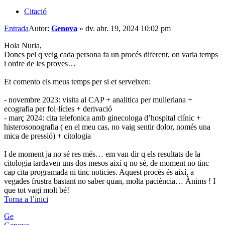
Citació
Entrada
Autor:
Genova
»
dv. abr. 19, 2024 10:02 pm
Hola Nuria,
Doncs pel q veig cada persona fa un procés diferent, on varia temps
i ordre de les proves…
Et comento els meus temps per si et serveixen:
- novembre 2023: visita al CAP + analitica per mulleriana +
ecografia per fol·lícles + derivació
- març 2024: cita telefonica amb ginecologa d’hospital clínic +
histerosonografia ( en el meu cas, no vaig sentir dolor, només una
mica de pressió) + citologia
I de moment ja no sé res més… em van dir q els resultats de la
citologia tardaven uns dos mesos així q no sé, de moment no tinc
cap cita programada ni tinc noticies. Aquest procés és així, a
vegades frustra bastant no saber quan, molta paciència… Ànims ! I
que tot vagi molt bé!
Torna a l’inici
Ge