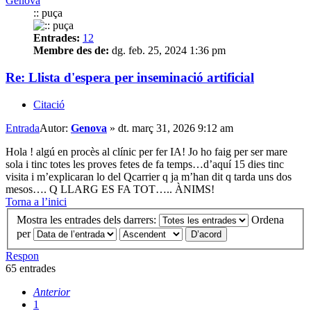
Genova
:: puça
Entrades:
12
Membre des de:
dg. feb. 25, 2024 1:36 pm
Re: Llista d'espera per inseminació artificial
Citació
Entrada
Autor:
Genova
»
dt. març 31, 2026 9:12 am
Hola ! algú en procès al clínic per fer IA! Jo ho faig per ser mare
sola i tinc totes les proves fetes de fa temps…d’aquí 15 dies tinc
visita i m’explicaran lo del Qcarrier q ja m’han dit q tarda uns dos
mesos…. Q LLARG ES FA TOT….. ÀNIMS!
Torna a l’inici
Mostra les entrades dels darrers:
Ordena
per
Respon
65 entrades
Anterior
1