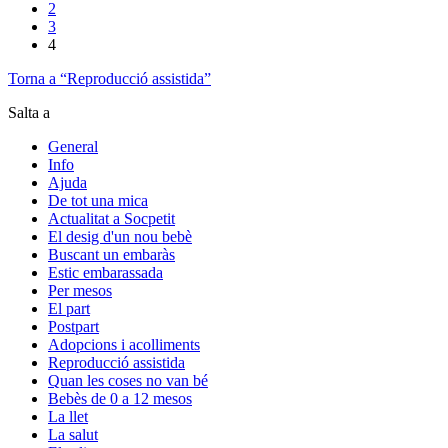
2
3
4
Torna a “Reproducció assistida”
Salta a
General
Info
Ajuda
De tot una mica
Actualitat a Socpetit
El desig d'un nou bebè
Buscant un embaràs
Estic embarassada
Per mesos
El part
Postpart
Adopcions i acolliments
Reproducció assistida
Quan les coses no van bé
Bebès de 0 a 12 mesos
La llet
La salut