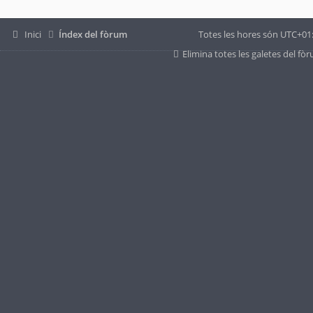
Inici
Índex del fòrum
Totes les hores són
UTC+01
Elimina totes les galetes del fò