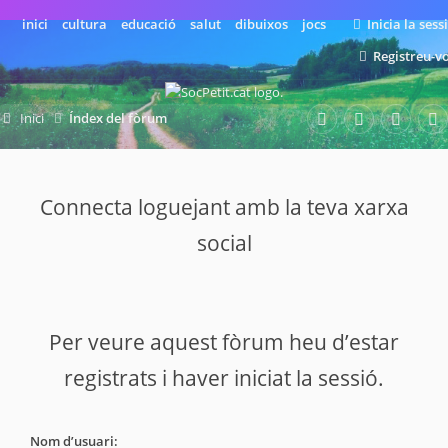
inici
cultura
educació
salut
dibuixos
jocs
Inicia la sess
Registreu-v
Inici
Índex del fòrum
Connecta loguejant amb la teva xarxa
social
Per veure aquest fòrum heu d’estar
registrats i haver iniciat la sessió.
Nom d’usuari: