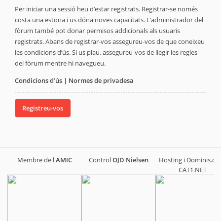
Per iniciar una sessió heu d’estar registrats. Registrar-se només
costa una estona i us dóna noves capacitats. L’administrador del
fòrum també pot donar permisos addicionals als usuaris
registrats. Abans de registrar-vos assegureu-vos de que coneixeu
les condicions d’ús. Si us plau, assegureu-vos de llegir les regles
del fòrum mentre hi navegueu.
Condicions d’ús
|
Normes de privadesa
Registreu-vos
Membre de l'
AMIC
Control
OJD
Nielsen
Hosting i Dominis.cat
CAT1.NET