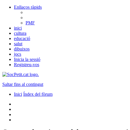
Enllaços ràpids
PMF
inici
cultura
educació
salut
dibuixos
jocs
Inicia la sessió
Registreu-vos
Saltar fins al contingut
Inici
Índex del fòrum