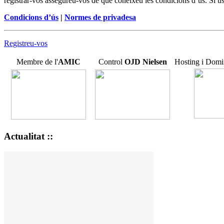
registrar-vos assegureu-vos de que coneixeu les condicions d’ús. Si us
Condicions d’ús
|
Normes de privadesa
Registreu-vos
Membre de l'
AMIC
Control
OJD
Nielsen
Hosting i Domi
Actualitat ::