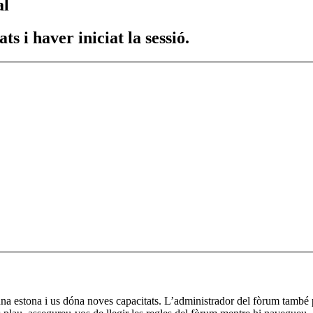
al
s i haver iniciat la sessió.
a una estona i us dóna noves capacitats. L’administrador del fòrum també 