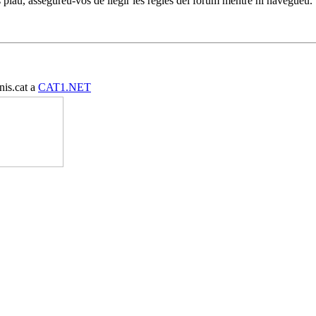
 plau, assegureu-vos de llegir les regles del fòrum mentre hi navegueu.
nis.cat a
CAT1.NET