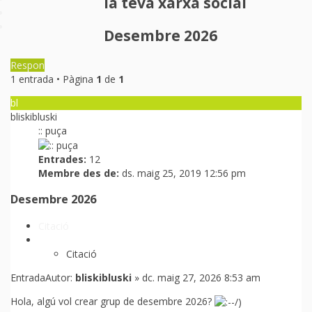
la teva xarxa social
Desembre 2026
Respon
1 entrada • Pàgina
1
de
1
bl
bliskibluski
:: puça
Entrades:
12
Membre des de:
ds. maig 25, 2019 12:56 pm
Desembre 2026
Citació
Citació
Entrada
Autor:
bliskibluski
»
dc. maig 27, 2026 8:53 am
Hola, algú vol crear grup de desembre 2026?