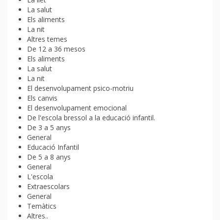
La salut
Els aliments
La nit
Altres temes
De 12 a 36 mesos
Els aliments
La salut
La nit
El desenvolupament psico-motriu
Els canvis
El desenvolupament emocional
De l'escola bressol a la educació infantil.
De 3 a 5 anys
General
Educació Infantil
De 5 a 8 anys
General
L'escola
Extraescolars
General
Temàtics
Altres..