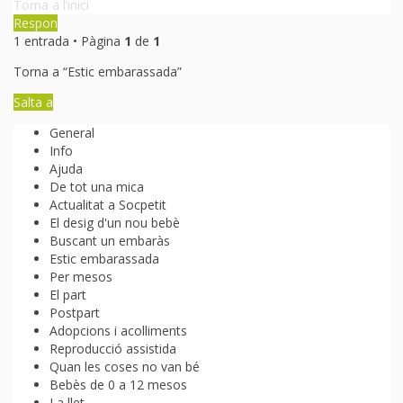
Torna a l’inici
Respon
1 entrada • Pàgina
1
de
1
Torna a “Estic embarassada”
Salta a
General
Info
Ajuda
De tot una mica
Actualitat a Socpetit
El desig d'un nou bebè
Buscant un embaràs
Estic embarassada
Per mesos
El part
Postpart
Adopcions i acolliments
Reproducció assistida
Quan les coses no van bé
Bebès de 0 a 12 mesos
La llet