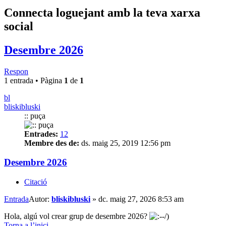
Connecta loguejant amb la teva xarxa
social
Desembre 2026
Respon
1 entrada • Pàgina
1
de
1
bl
bliskibluski
:: puça
Entrades:
12
Membre des de:
ds. maig 25, 2019 12:56 pm
Desembre 2026
Citació
Entrada
Autor:
bliskibluski
»
dc. maig 27, 2026 8:53 am
Hola, algú vol crear grup de desembre 2026?
Torna a l’inici