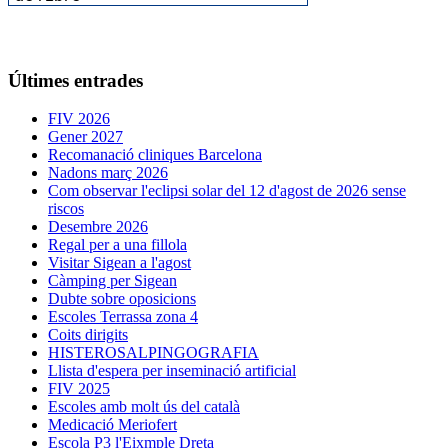
Últimes entrades
FIV 2026
Gener 2027
Recomanació cliniques Barcelona
Nadons març 2026
Com observar l'eclipsi solar del 12 d'agost de 2026 sense
riscos
Desembre 2026
Regal per a una fillola
Visitar Sigean a l'agost
Càmping per Sigean
Dubte sobre oposicions
Escoles Terrassa zona 4
Coits dirigits
HISTEROSALPINGOGRAFIA
Llista d'espera per inseminació artificial
FIV 2025
Escoles amb molt ús del català
Medicació Meriofert
Escola P3 l'Eixmple Dreta