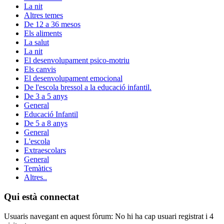
La nit
Altres temes
De 12 a 36 mesos
Els aliments
La salut
La nit
El desenvolupament psico-motriu
Els canvis
El desenvolupament emocional
De l'escola bressol a la educació infantil.
De 3 a 5 anys
General
Educació Infantil
De 5 a 8 anys
General
L'escola
Extraescolars
General
Temàtics
Altres..
Qui està connectat
Usuaris navegant en aquest fòrum: No hi ha cap usuari registrat i 4