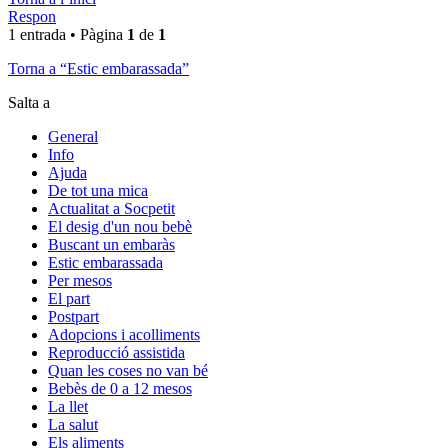
Respon
1 entrada • Pàgina
1
de
1
Torna a “Estic embarassada”
Salta a
General
Info
Ajuda
De tot una mica
Actualitat a Socpetit
El desig d'un nou bebè
Buscant un embaràs
Estic embarassada
Per mesos
El part
Postpart
Adopcions i acolliments
Reproducció assistida
Quan les coses no van bé
Bebès de 0 a 12 mesos
La llet
La salut
Els aliments