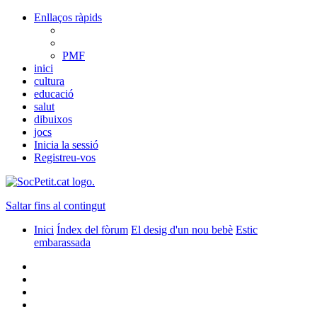
Enllaços ràpids
PMF
inici
cultura
educació
salut
dibuixos
jocs
Inicia la sessió
Registreu-vos
Saltar fins al contingut
Inici
Índex del fòrum
El desig d'un nou bebè
Estic
embarassada