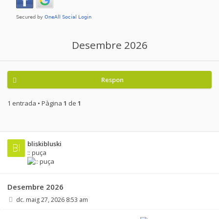
Desembre 2026
Respon
1 entrada • Pàgina
1
de
1
bliskibluski
Bl
:: puça
Desembre 2026
dc. maig 27, 2026 8:53 am