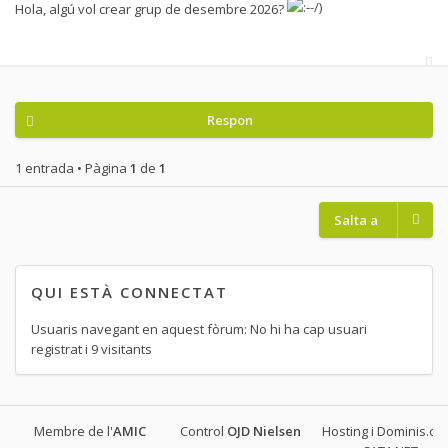
Hola, algú vol crear grup de desembre 2026?
Respon
1 entrada • Pàgina
1
de
1
Salta a
QUI ESTÀ CONNECTAT
Usuaris navegant en aquest fòrum: No hi ha cap usuari
registrat i 9 visitants
Membre de l'
AMIC
Control
OJD
Nielsen
Hosting i Dominis.cat