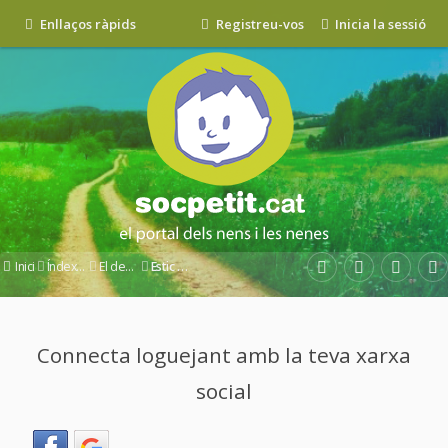
Enllaços ràpids
Registreu-vos
Inicia la sessió
Inici
Índex del fòrum
El desig d'un nou bebè
Estic embarassada
Connecta loguejant amb la teva xarxa
social