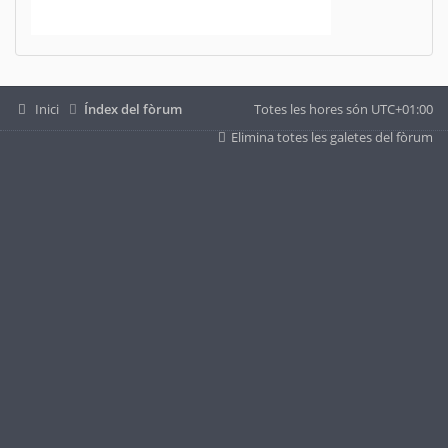
Inici
Índex del fòrum
Totes les hores són
UTC+01:00
Elimina totes les galetes del fòrum