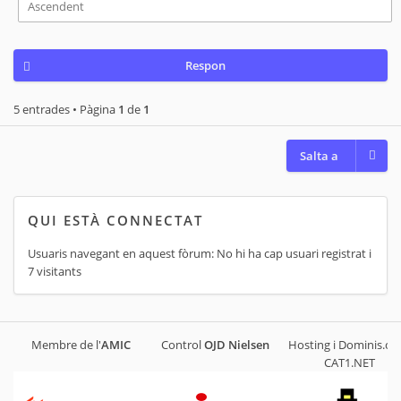
Respon
5 entrades • Pàgina
1
de
1
Salta a
QUI ESTÀ CONNECTAT
Usuaris navegant en aquest fòrum: No hi ha cap usuari registrat i
7 visitants
Membre de l'
AMIC
Control
OJD
Nielsen
Hosting i Dominis.cat
CAT1.NET