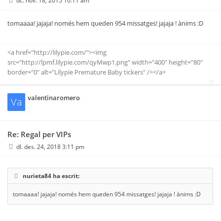
dc. nov. 18, 2015 10:11 am
tomaaaa! jajaja! només hem queden 954 missatges! jajaja ! ànims :D
<a href="http://lilypie.com/"><img
src="http://lpmf.lilypie.com/qyMwp1.png" width="400" height="80"
border="0" alt="Lilypie Premature Baby tickers" /></a>
valentinaromero
Va
Re: Regal per VIPs
dl. des. 24, 2018 3:11 pm
nurieta84 ha escrit:
tomaaaa! jajaja! només hem queden 954 missatges! jajaja ! ànims :D