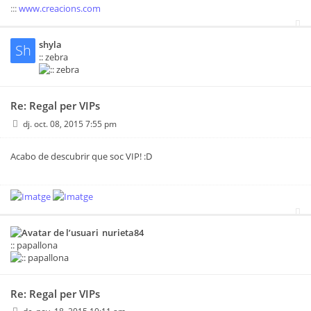
:::
www.creacions.com
shyla
Sh
:: zebra
Re: Regal per VIPs
dj. oct. 08, 2015 7:55 pm
Acabo de descubrir que soc VIP! :D
nurieta84
:: papallona
Re: Regal per VIPs