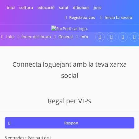
inici
cultura
educació
salut
dibuixos
jocs
Registreu-vos
Inicia la sessió
Inici
Índex del fòrum
General
Info
Connecta loguejant amb la teva xarxa
social
Regal per VIPs
Respon
5 entrades • Pàgina
1
de
1