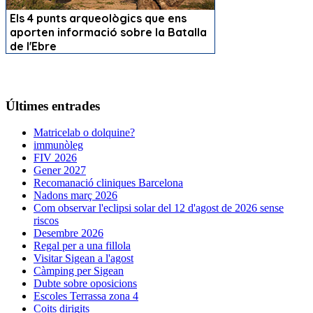
Últimes entrades
Matricelab o dolquine?
immunòleg
FIV 2026
Gener 2027
Recomanació cliniques Barcelona
Nadons març 2026
Com observar l'eclipsi solar del 12 d'agost de 2026 sense
riscos
Desembre 2026
Regal per a una fillola
Visitar Sigean a l'agost
Càmping per Sigean
Dubte sobre oposicions
Escoles Terrassa zona 4
Coits dirigits