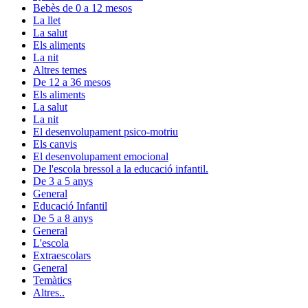
Bebès de 0 a 12 mesos
La llet
La salut
Els aliments
La nit
Altres temes
De 12 a 36 mesos
Els aliments
La salut
La nit
El desenvolupament psico-motriu
Els canvis
El desenvolupament emocional
De l'escola bressol a la educació infantil.
De 3 a 5 anys
General
Educació Infantil
De 5 a 8 anys
General
L'escola
Extraescolars
General
Temàtics
Altres..