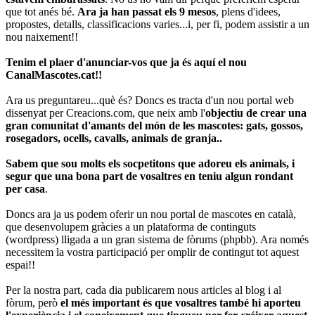
que tot anés bé.
Ara ja han passat els 9 mesos
, plens d'idees,
propostes, detalls, classificacions varies...i, per fi, podem assistir a un
nou naixement!!
Tenim el plaer d'anunciar-vos que ja és aquí el nou
CanalMascotes.cat!!
Ara us preguntareu...què és? Doncs es tracta d'un nou portal web
dissenyat per Creacions.com, que neix amb l'
objectiu de crear una
gran comunitat d'amants del món de les mascotes: gats, gossos,
rosegadors, ocells, cavalls, animals de granja..
Sabem que sou molts els socpetitons que adoreu els animals, i
segur que una bona part de vosaltres en teniu algun rondant
per casa
.
Doncs ara ja us podem oferir un nou portal de mascotes en català,
que desenvolupem gràcies a un plataforma de continguts
(wordpress) lligada a un gran sistema de fòrums (phpbb). Ara només
necessitem la vostra participació per omplir de contingut tot aquest
espai!!
Per la nostra part, cada dia publicarem nous articles al blog i al
fòrum, però
el més important és que vosaltres també hi aporteu