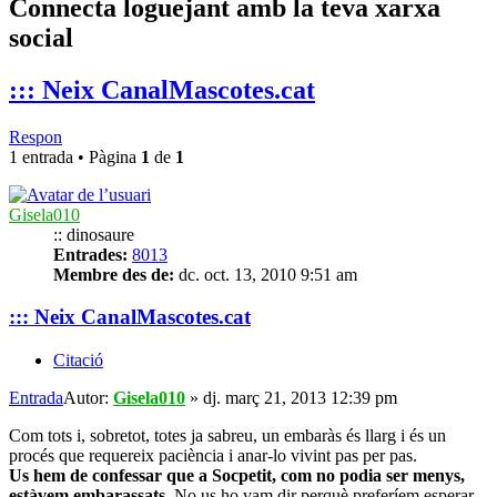
Connecta loguejant amb la teva xarxa
social
::: Neix CanalMascotes.cat
Respon
1 entrada • Pàgina
1
de
1
Gisela010
:: dinosaure
Entrades:
8013
Membre des de:
dc. oct. 13, 2010 9:51 am
::: Neix CanalMascotes.cat
Citació
Entrada
Autor:
Gisela010
»
dj. març 21, 2013 12:39 pm
Com tots i, sobretot, totes ja sabreu, un embaràs és llarg i és un
procés que requereix paciència i anar-lo vivint pas per pas.
Us hem de confessar que a Socpetit, com no podia ser menys,
estàvem embarassats
. No us ho vam dir perquè preferíem esperar