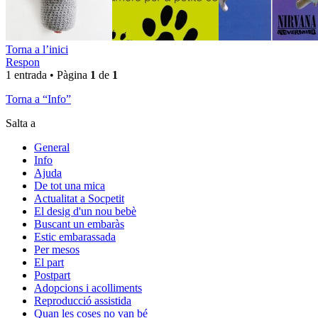
Torna a l’inici
Respon
1 entrada • Pàgina
1
de
1
Torna a “Info”
Salta a
General
Info
Ajuda
De tot una mica
Actualitat a Socpetit
El desig d'un nou bebè
Buscant un embaràs
Estic embarassada
Per mesos
El part
Postpart
Adopcions i acolliments
Reproducció assistida
Quan les coses no van bé