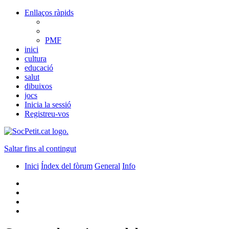
Enllaços ràpids
PMF
inici
cultura
educació
salut
dibuixos
jocs
Inicia la sessió
Registreu-vos
Saltar fins al contingut
Inici
Índex del fòrum
General
Info