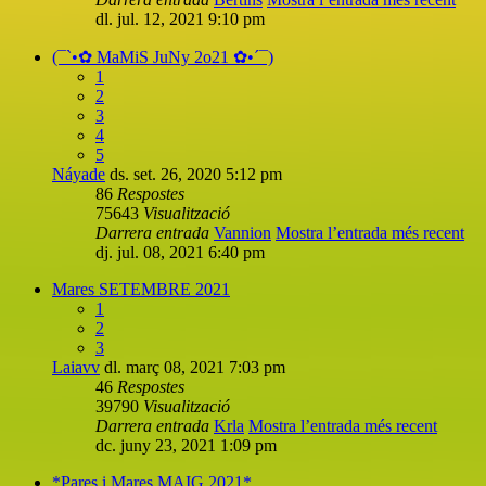
dl. jul. 12, 2021 9:10 pm
(¯`•✿ MaMiS JuNy 2o21 ✿•´¯)
1
2
3
4
5
Náyade
ds. set. 26, 2020 5:12 pm
86
Respostes
75643
Visualització
Darrera entrada
Vannion
Mostra l’entrada més recent
dj. jul. 08, 2021 6:40 pm
Mares SETEMBRE 2021
1
2
3
Laiavv
dl. març 08, 2021 7:03 pm
46
Respostes
39790
Visualització
Darrera entrada
Krla
Mostra l’entrada més recent
dc. juny 23, 2021 1:09 pm
*Pares i Mares MAIG 2021*