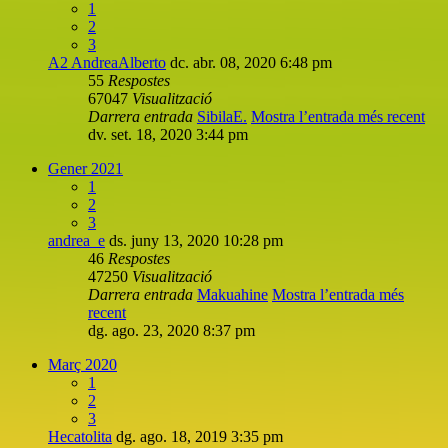
1
2
3
A2 AndreaAlberto
dc. abr. 08, 2020 6:48 pm
55
Respostes
67047
Visualització
Darrera entrada
SibilaE.
Mostra l’entrada més recent
dv. set. 18, 2020 3:44 pm
Gener 2021
1
2
3
andrea_e
ds. juny 13, 2020 10:28 pm
46
Respostes
47250
Visualització
Darrera entrada
Makuahine
Mostra l’entrada més
recent
dg. ago. 23, 2020 8:37 pm
Març 2020
1
2
3
Hecatolita
dg. ago. 18, 2019 3:35 pm