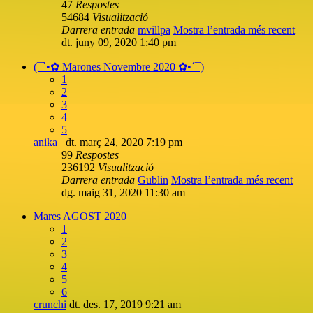
47
Respostes
54684
Visualització
Darrera entrada
mvillpa
Mostra l’entrada més recent
dt. juny 09, 2020 1:40 pm
(¯`•✿ Marones Novembre 2020 ✿•´¯)
1
2
3
4
5
anika_
dt. març 24, 2020 7:19 pm
99
Respostes
236192
Visualització
Darrera entrada
Gublin
Mostra l’entrada més recent
dg. maig 31, 2020 11:30 am
Mares AGOST 2020
1
2
3
4
5
6
crunchi
dt. des. 17, 2019 9:21 am