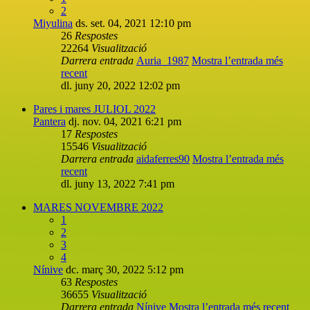
2
Miyulina
ds. set. 04, 2021 12:10 pm
26
Respostes
22264
Visualització
Darrera entrada
Auria_1987
Mostra l’entrada més
recent
dl. juny 20, 2022 12:02 pm
Pares i mares JULIOL 2022
Pantera
dj. nov. 04, 2021 6:21 pm
17
Respostes
15546
Visualització
Darrera entrada
aidaferres90
Mostra l’entrada més
recent
dl. juny 13, 2022 7:41 pm
MARES NOVEMBRE 2022
1
2
3
4
Nínive
dc. març 30, 2022 5:12 pm
63
Respostes
36655
Visualització
Darrera entrada
Nínive
Mostra l’entrada més recent