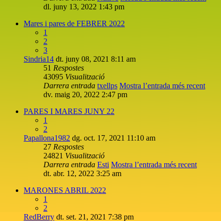
dl. juny 13, 2022 1:43 pm
Mares i pares de FEBRER 2022
1
2
3
Sindria14
dt. juny 08, 2021 8:11 am
51
Respostes
43095
Visualització
Darrera entrada
txellps
Mostra l’entrada més recent
dv. maig 20, 2022 2:47 pm
PARES I MARES JUNY 22
1
2
Papallona1982
dg. oct. 17, 2021 11:10 am
27
Respostes
24821
Visualització
Darrera entrada
Esti
Mostra l’entrada més recent
dt. abr. 12, 2022 3:25 am
MARONES ABRIL 2022
1
2
RedBerry
dt. set. 21, 2021 7:38 pm