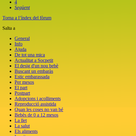
4
Següent
Torna a l’índex del fòrum
Salta a
General
Info
Ajuda
De tot una mica
Actualitat a Socpetit
El desig d'un nou bebè
Buscant un embaràs
Estic embarassada
Per mesos
El part
Postpart
Adopcions i acolliments
Reproducció assistida
Quan les coses no van bé
Bebès de 0 a 12 mesos
La llet
La salut
Els aliments