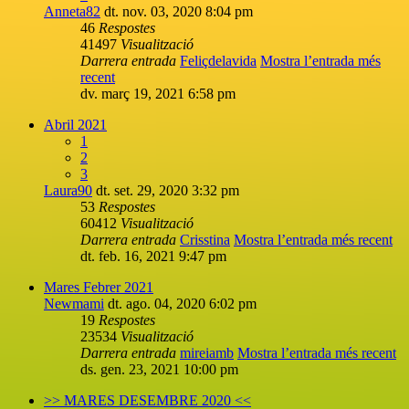
Anneta82
dt. nov. 03, 2020 8:04 pm
46
Respostes
41497
Visualització
Darrera entrada
Feliçdelavida
Mostra l’entrada més
recent
dv. març 19, 2021 6:58 pm
Abril 2021
1
2
3
Laura90
dt. set. 29, 2020 3:32 pm
53
Respostes
60412
Visualització
Darrera entrada
Crisstina
Mostra l’entrada més recent
dt. feb. 16, 2021 9:47 pm
Mares Febrer 2021
Newmami
dt. ago. 04, 2020 6:02 pm
19
Respostes
23534
Visualització
Darrera entrada
mireiamb
Mostra l’entrada més recent
ds. gen. 23, 2021 10:00 pm
>> MARES DESEMBRE 2020 <<