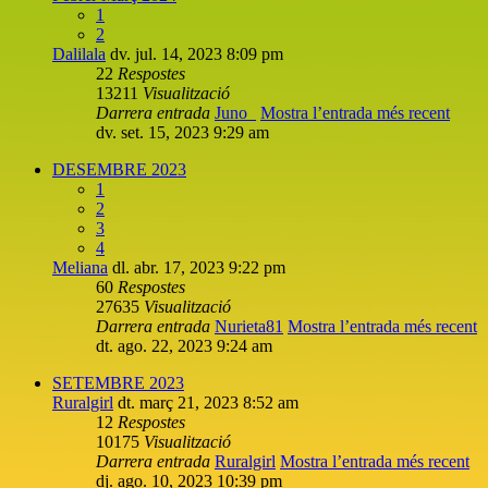
1
2
Dalilala
dv. jul. 14, 2023 8:09 pm
22
Respostes
13211
Visualització
Darrera entrada
Juno_
Mostra l’entrada més recent
dv. set. 15, 2023 9:29 am
DESEMBRE 2023
1
2
3
4
Meliana
dl. abr. 17, 2023 9:22 pm
60
Respostes
27635
Visualització
Darrera entrada
Nurieta81
Mostra l’entrada més recent
dt. ago. 22, 2023 9:24 am
SETEMBRE 2023
Ruralgirl
dt. març 21, 2023 8:52 am
12
Respostes
10175
Visualització
Darrera entrada
Ruralgirl
Mostra l’entrada més recent
dj. ago. 10, 2023 10:39 pm