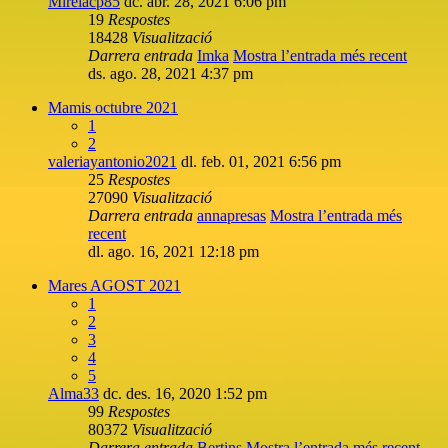
Mireiacp85
dc. abr. 28, 2021 6:06 pm
19
Respostes
18428
Visualització
Darrera entrada
Imka
Mostra l’entrada més recent
ds. ago. 28, 2021 4:37 pm
Mamis octubre 2021
1
2
valeriayantonio2021
dl. feb. 01, 2021 6:56 pm
25
Respostes
27090
Visualització
Darrera entrada
annapresas
Mostra l’entrada més
recent
dl. ago. 16, 2021 12:18 pm
Mares AGOST 2021
1
2
3
4
5
Alma33
dc. des. 16, 2020 1:52 pm
99
Respostes
80372
Visualització
Darrera entrada
Bertins
Mostra l’entrada més recent