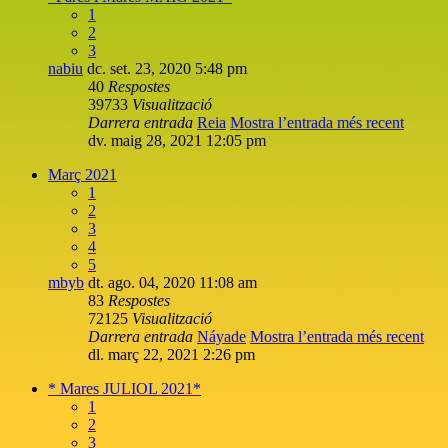
1
2
3
nabiu
dc. set. 23, 2020 5:48 pm
40
Respostes
39733
Visualització
Darrera entrada
Reia
Mostra l’entrada més recent
dv. maig 28, 2021 12:05 pm
Març 2021
1
2
3
4
5
mbyb
dt. ago. 04, 2020 11:08 am
83
Respostes
72125
Visualització
Darrera entrada
Náyade
Mostra l’entrada més recent
dl. març 22, 2021 2:26 pm
* Mares JULIOL 2021*
1
2
3