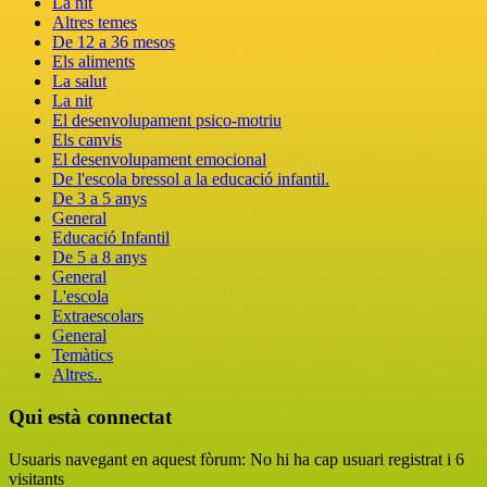
La nit
Altres temes
De 12 a 36 mesos
Els aliments
La salut
La nit
El desenvolupament psico-motriu
Els canvis
El desenvolupament emocional
De l'escola bressol a la educació infantil.
De 3 a 5 anys
General
Educació Infantil
De 5 a 8 anys
General
L'escola
Extraescolars
General
Temàtics
Altres..
Qui està connectat
Usuaris navegant en aquest fòrum: No hi ha cap usuari registrat i 6
visitants