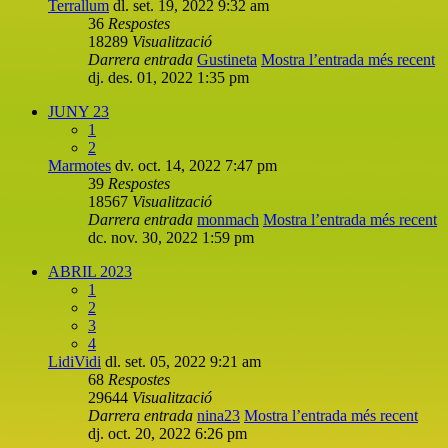
Terrallum
dl. set. 19, 2022 9:32 am
36
Respostes
18289
Visualització
Darrera entrada
Gustineta
Mostra l’entrada més recent
dj. des. 01, 2022 1:35 pm
JUNY 23
1
2
Marmotes
dv. oct. 14, 2022 7:47 pm
39
Respostes
18567
Visualització
Darrera entrada
monmach
Mostra l’entrada més recent
dc. nov. 30, 2022 1:59 pm
ABRIL 2023
1
2
3
4
LidiVidi
dl. set. 05, 2022 9:21 am
68
Respostes
29644
Visualització
Darrera entrada
nina23
Mostra l’entrada més recent
dj. oct. 20, 2022 6:26 pm