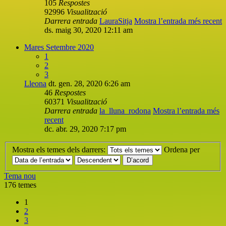
105
Respostes
92996
Visualització
Darrera entrada
LauraSitja
Mostra l’entrada més recent
ds. maig 30, 2020 12:11 am
Mares Setembre 2020
1
2
3
Lleona
dt. gen. 28, 2020 6:26 am
46
Respostes
60371
Visualització
Darrera entrada
la_lluna_rodona
Mostra l’entrada més
recent
dc. abr. 29, 2020 7:17 pm
Mostra els temes dels darrers:
Ordena per
Tema nou
176 temes
1
2
3