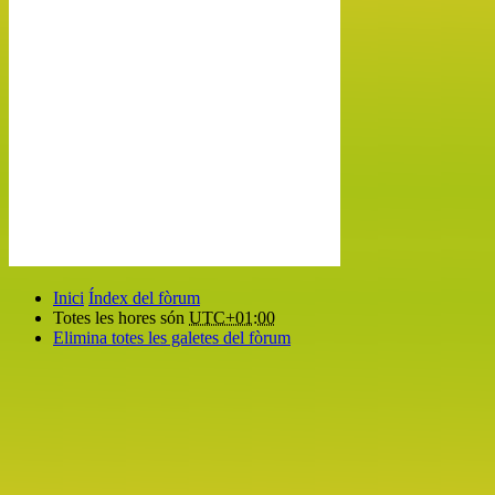
Inici
Índex del fòrum
Totes les hores són
UTC+01:00
Elimina totes les galetes del fòrum