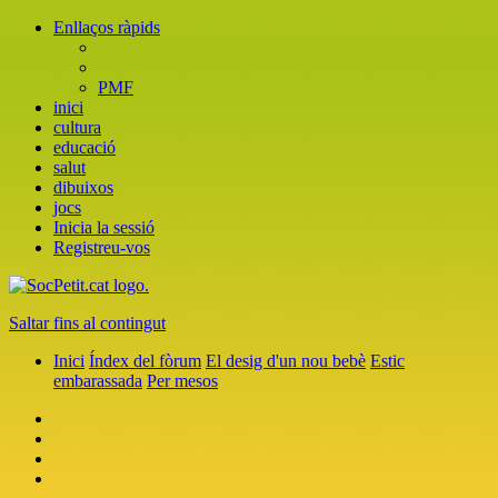
Enllaços ràpids
PMF
inici
cultura
educació
salut
dibuixos
jocs
Inicia la sessió
Registreu-vos
Saltar fins al contingut
Inici
Índex del fòrum
El desig d'un nou bebè
Estic
embarassada
Per mesos