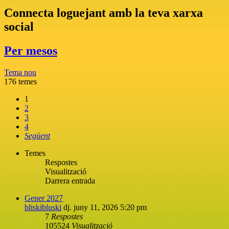
Connecta loguejant amb la teva xarxa
social
Per mesos
Tema nou
176 temes
1
2
3
4
Següent
Temes
Respostes
Visualització
Darrera entrada
Gener 2027
bliskibluski
dj. juny 11, 2026 5:20 pm
7
Respostes
105524
Visualització