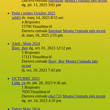
Darrera entrada
marialluis
Mostra l’entrada més recent
dg. jul. 13, 2025 3:01 pm
Petits i petites Octubre 2025
ssb83
dv. març 14, 2025 8:53 am
4
Respostes
15790
Visualització
Darrera entrada
Intentant
Mostra l’entrada més recent
dt. març 18, 2025 2:55 pm
Abril - Maig 2024
Busy_Bee
dg. oct. 01, 2023 12:12 pm
5
Respostes
17113
Visualització
Darrera entrada
Busy_Bee
Mostra l’entrada més
recent
dj. oct. 19, 2023 7:43 pm
OCTUBRE 2023
Lidia_cg
dv. abr. 28, 2023 9:36 am
1
Respostes
7050
Visualització
Darrera entrada
elia1733
Mostra l’entrada més recent
dg. set. 24, 2023 4:10 pm
Febrer Març 2024