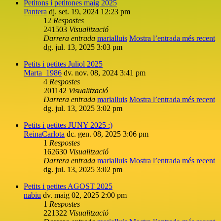
Petitons i petitones maig 2025
Pantera
dj. set. 19, 2024 12:23 pm
12
Respostes
241503
Visualització
Darrera entrada
marialluis
Mostra l’entrada més recent
dg. jul. 13, 2025 3:03 pm
Petits i petites Juliol 2025
Marta_1986
dv. nov. 08, 2024 3:41 pm
4
Respostes
201142
Visualització
Darrera entrada
marialluis
Mostra l’entrada més recent
dg. jul. 13, 2025 3:02 pm
Petits i petites JUNY 2025 :)
ReinaCarlota
dc. gen. 08, 2025 3:06 pm
1
Respostes
162630
Visualització
Darrera entrada
marialluis
Mostra l’entrada més recent
dg. jul. 13, 2025 3:02 pm
Petits i petites AGOST 2025
nabiu
dv. maig 02, 2025 2:00 pm
1
Respostes
221322
Visualització