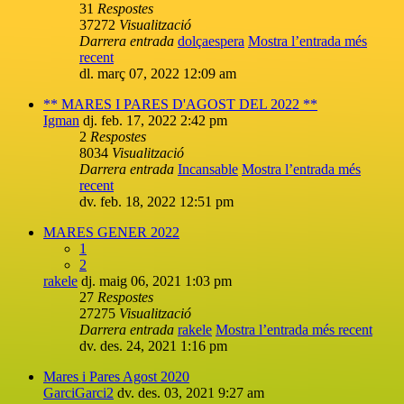
31
Respostes
37272
Visualització
Darrera entrada
dolçaespera
Mostra l’entrada més
recent
dl. març 07, 2022 12:09 am
** MARES I PARES D'AGOST DEL 2022 **
Igman
dj. feb. 17, 2022 2:42 pm
2
Respostes
8034
Visualització
Darrera entrada
Incansable
Mostra l’entrada més
recent
dv. feb. 18, 2022 12:51 pm
MARES GENER 2022
1
2
rakele
dj. maig 06, 2021 1:03 pm
27
Respostes
27275
Visualització
Darrera entrada
rakele
Mostra l’entrada més recent
dv. des. 24, 2021 1:16 pm
Mares i Pares Agost 2020
GarciGarci2
dv. des. 03, 2021 9:27 am