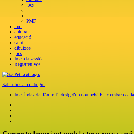
jocs
PMF
inici
cultura
educació
salut
dibuixos
jocs
Inicia la sessió
Registreu-vos
Saltar fins al contingut
Inici
Índex del fòrum
El desig d'un nou bebè
Estic embarassada
Connecta loguejant amb la teva xarxa soci