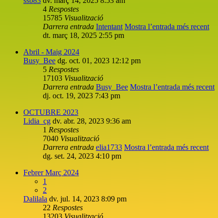
ssb83
dv. març 14, 2025 8:53 am
4
Respostes
15785
Visualització
Darrera entrada
Intentant
Mostra l’entrada més recent
dt. març 18, 2025 2:55 pm
Abril - Maig 2024
Busy_Bee
dg. oct. 01, 2023 12:12 pm
5
Respostes
17103
Visualització
Darrera entrada
Busy_Bee
Mostra l’entrada més recent
dj. oct. 19, 2023 7:43 pm
OCTUBRE 2023
Lidia_cg
dv. abr. 28, 2023 9:36 am
1
Respostes
7040
Visualització
Darrera entrada
elia1733
Mostra l’entrada més recent
dg. set. 24, 2023 4:10 pm
Febrer Març 2024
1
2
Dalilala
dv. jul. 14, 2023 8:09 pm
22
Respostes
13203
Visualització