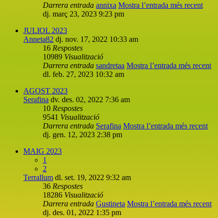
Darrera entrada
annixa
Mostra l’entrada més recent
dj. març 23, 2023 9:23 pm
JULIOL 2023
Anneta82
dj. nov. 17, 2022 10:33 am
16
Respostes
10989
Visualització
Darrera entrada
sandretaa
Mostra l’entrada més recent
dl. feb. 27, 2023 10:32 am
AGOST 2023
Serafina
dv. des. 02, 2022 7:36 am
10
Respostes
9541
Visualització
Darrera entrada
Serafina
Mostra l’entrada més recent
dj. gen. 12, 2023 2:38 pm
MAIG 2023
1
2
Terrallum
dl. set. 19, 2022 9:32 am
36
Respostes
18286
Visualització
Darrera entrada
Gustineta
Mostra l’entrada més recent
dj. des. 01, 2022 1:35 pm