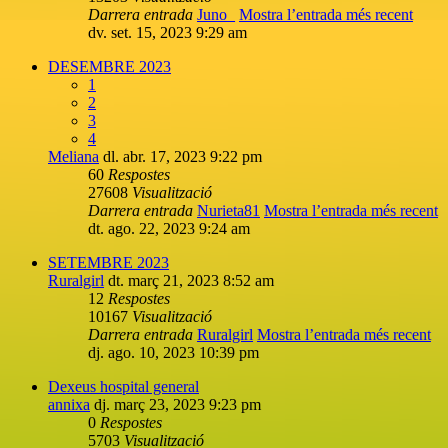
Darrera entrada
Juno_
Mostra l’entrada més recent
dv. set. 15, 2023 9:29 am
DESEMBRE 2023
1
2
3
4
Meliana
dl. abr. 17, 2023 9:22 pm
60
Respostes
27608
Visualització
Darrera entrada
Nurieta81
Mostra l’entrada més recent
dt. ago. 22, 2023 9:24 am
SETEMBRE 2023
Ruralgirl
dt. març 21, 2023 8:52 am
12
Respostes
10167
Visualització
Darrera entrada
Ruralgirl
Mostra l’entrada més recent
dj. ago. 10, 2023 10:39 pm
Dexeus hospital general
annixa
dj. març 23, 2023 9:23 pm
0
Respostes
5703
Visualització