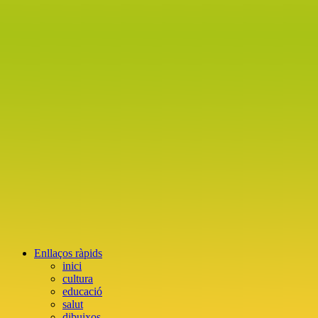
Enllaços ràpids
inici
cultura
educació
salut
dibuixos