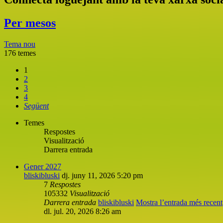
Per mesos
Tema nou
176 temes
1
2
3
4
Següent
Temes
Respostes
Visualització
Darrera entrada
Gener 2027
bliskibluski
dj. juny 11, 2026 5:20 pm
7
Respostes
105332
Visualització
Darrera entrada
bliskibluski
Mostra l’entrada més recent
dl. jul. 20, 2026 8:26 am