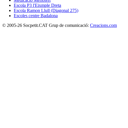
Medicació Meriofert
Escola P3 l'Eixmple Dreta
Escola Ramon Llull (Diagonal 275)
Escoles centre Badalona
© 2005-26 Socpetit.CAT Grup de comunicació:
Creacions.com