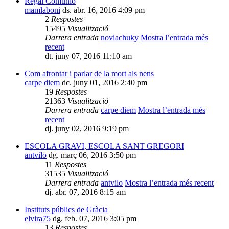
Regal Comunió
mamlaboni
ds. abr. 16, 2016 4:09 pm
2
Respostes
15495
Visualització
Darrera entrada
noviachuky
Mostra l’entrada més
recent
dt. juny 07, 2016 11:10 am
Com afrontar i parlar de la mort als nens
carpe diem
dc. juny 01, 2016 2:40 pm
19
Respostes
21363
Visualització
Darrera entrada
carpe diem
Mostra l’entrada més
recent
dj. juny 02, 2016 9:19 pm
ESCOLA GRAVI, ESCOLA SANT GREGORI
antvilo
dg. març 06, 2016 3:50 pm
11
Respostes
31535
Visualització
Darrera entrada
antvilo
Mostra l’entrada més recent
dj. abr. 07, 2016 8:15 am
Instituts públics de Gràcia
elvira75
dg. feb. 07, 2016 3:05 pm
13
Respostes