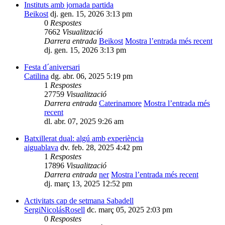
Instituts amb jornada partida
Beikost
dj. gen. 15, 2026 3:13 pm
0
Respostes
7662
Visualització
Darrera entrada
Beikost
Mostra l’entrada més recent
dj. gen. 15, 2026 3:13 pm
Festa d´aniversari
Catilina
dg. abr. 06, 2025 5:19 pm
1
Respostes
27759
Visualització
Darrera entrada
Caterinamore
Mostra l’entrada més
recent
dl. abr. 07, 2025 9:26 am
Batxillerat dual: algú amb experiència
aiguablava
dv. feb. 28, 2025 4:42 pm
1
Respostes
17896
Visualització
Darrera entrada
ner
Mostra l’entrada més recent
dj. març 13, 2025 12:52 pm
Activitats cap de setmana Sabadell
SergiNicolásRosell
dc. març 05, 2025 2:03 pm
0
Respostes