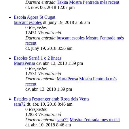
Darrera entrada
Takita
Mostra l’entrada més recent
dt. nov. 06, 2018 12:07 pm
Escola Agora St Cugat
buscant escoles
dt. juny 19, 2018 3:56 am
0
Respostes
12451
Visualització
Darrera entrada
buscant escoles
Mostra l’entrada més
recent
dt. juny 19, 2018 3:56 am
Escoles Sarrià 1 o 2 líneas
MartaPensa
dv. abr. 13, 2018 1:39 pm
0
Respostes
12531
Visualització
Darrera entrada
MartaPensa
Mostra l’entrada més
recent
dv. abr. 13, 2018 1:39 pm
Estades a l'estranger amb Rosa dels Vents
sara72
dt. abr. 10, 2018 8:46 am
0
Respostes
12823
Visualització
Darrera entrada
sara72
Mostra l’entrada més recent
dt. abr. 10, 2018 8:46 am