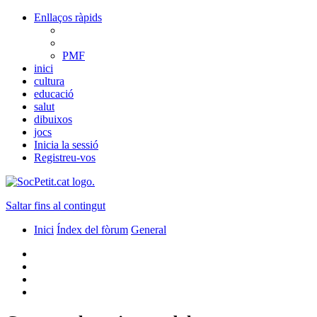
Enllaços ràpids
PMF
inici
cultura
educació
salut
dibuixos
jocs
Inicia la sessió
Registreu-vos
Saltar fins al contingut
Inici
Índex del fòrum
General