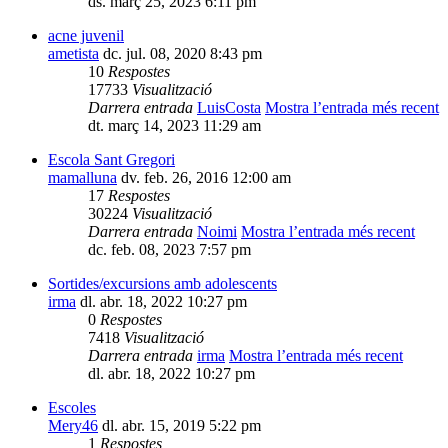
ds. març 25, 2023 6:11 pm
acne juvenil
ametista
dc. jul. 08, 2020 8:43 pm
10
Respostes
17733
Visualització
Darrera entrada
LuisCosta
Mostra l’entrada més recent
dt. març 14, 2023 11:29 am
Escola Sant Gregori
mamalluna
dv. feb. 26, 2016 12:00 am
17
Respostes
30224
Visualització
Darrera entrada
Noimi
Mostra l’entrada més recent
dc. feb. 08, 2023 7:57 pm
Sortides/excursions amb adolescents
irma
dl. abr. 18, 2022 10:27 pm
0
Respostes
7418
Visualització
Darrera entrada
irma
Mostra l’entrada més recent
dl. abr. 18, 2022 10:27 pm
Escoles
Mery46
dl. abr. 15, 2019 5:22 pm
1
Respostes