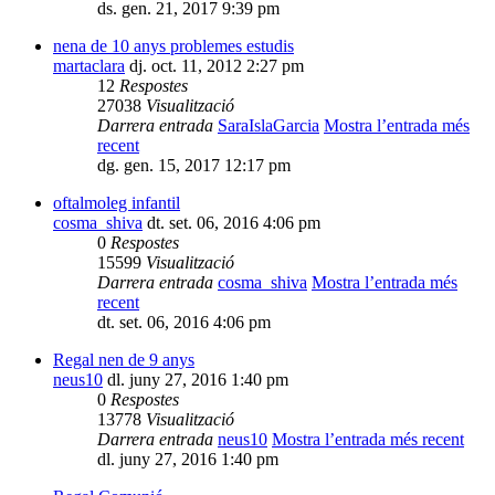
ds. gen. 21, 2017 9:39 pm
nena de 10 anys problemes estudis
martaclara
dj. oct. 11, 2012 2:27 pm
12
Respostes
27038
Visualització
Darrera entrada
SaraIslaGarcia
Mostra l’entrada més
recent
dg. gen. 15, 2017 12:17 pm
oftalmoleg infantil
cosma_shiva
dt. set. 06, 2016 4:06 pm
0
Respostes
15599
Visualització
Darrera entrada
cosma_shiva
Mostra l’entrada més
recent
dt. set. 06, 2016 4:06 pm
Regal nen de 9 anys
neus10
dl. juny 27, 2016 1:40 pm
0
Respostes
13778
Visualització
Darrera entrada
neus10
Mostra l’entrada més recent
dl. juny 27, 2016 1:40 pm