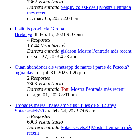
7362
Visualització
Darrera entrada
SergiNicolásRosell
Mostra l’entrada
més recent
dc. març 05, 2025 2:03 pm
Instituts província Girona
Bretanya
dl. feb. 15, 2021 9:07 am
4
Respostes
15544
Visualització
Darrera entrada
gislason
Mostra l’entrada més recent
dc. set. 27, 2023 4:23 am
Quan abandonar els whatsapp de mares i pares de l'escola?
aiguablava
dl. jul. 31, 2023 1:26 pm
2
Respostes
7303
Visualització
Darrera entrada
Toni
Mostra l’entrada més recent
dt. ago. 01, 2023 8:11 am
Trobades mares i pares amb fills i filles de 9-12 anys
Sotaelsestels39
dv. feb. 24, 2023 7:05 am
3
Respostes
6903
Visualització
Darrera entrada
Sotaelsestels39
Mostra l’entrada més
recent