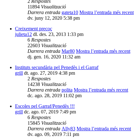
2
Respostes
11894
Visualització
Darrera entrada
gateta10
Mostra l’entrada més recent
dv. juny 12, 2020 5:38 pm
Creixement precoç
julieta12
dl. des. 23, 2013 1:33 pm
6
Respostes
22603
Visualització
Darrera entrada
Mar80
Mostra l’entrada més recent
dj. gen. 16, 2020 11:32 am
Instituts secundària pel Penedès i el Garraf
grill
dt. ago. 27, 2019 4:38 pm
2
Respostes
14238
Visualització
Darrera entrada
polita
Mostra l’entrada més recent
dc. ago. 28, 2019 11:02 pm
Escoles pel Garraf/Penedès !!!
grill
dc. ago. 07, 2019 7:49 pm
6
Respostes
15845
Visualització
Darrera entrada
Ally83
Mostra l’entrada més recent
dv. ago. 09, 2019 7:11 pm