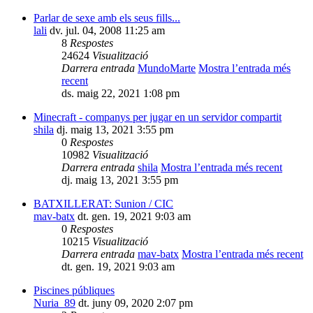
Parlar de sexe amb els seus fills...
lali
dv. jul. 04, 2008 11:25 am
8
Respostes
24624
Visualització
Darrera entrada
MundoMarte
Mostra l’entrada més
recent
ds. maig 22, 2021 1:08 pm
Minecraft - companys per jugar en un servidor compartit
shila
dj. maig 13, 2021 3:55 pm
0
Respostes
10982
Visualització
Darrera entrada
shila
Mostra l’entrada més recent
dj. maig 13, 2021 3:55 pm
BATXILLERAT: Sunion / CIC
mav-batx
dt. gen. 19, 2021 9:03 am
0
Respostes
10215
Visualització
Darrera entrada
mav-batx
Mostra l’entrada més recent
dt. gen. 19, 2021 9:03 am
Piscines públiques
Nuria_89
dt. juny 09, 2020 2:07 pm