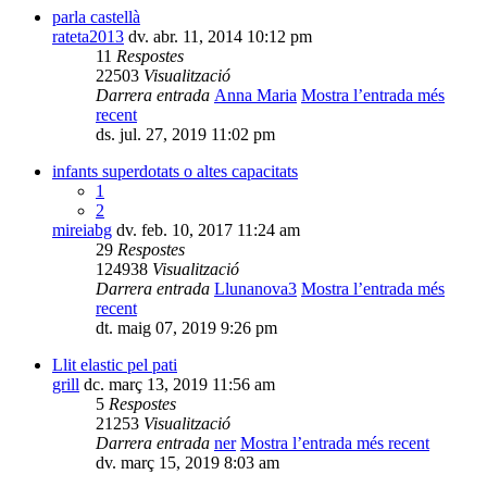
parla castellà
rateta2013
dv. abr. 11, 2014 10:12 pm
11
Respostes
22503
Visualització
Darrera entrada
Anna Maria
Mostra l’entrada més
recent
ds. jul. 27, 2019 11:02 pm
infants superdotats o altes capacitats
1
2
mireiabg
dv. feb. 10, 2017 11:24 am
29
Respostes
124938
Visualització
Darrera entrada
Llunanova3
Mostra l’entrada més
recent
dt. maig 07, 2019 9:26 pm
Llit elastic pel pati
grill
dc. març 13, 2019 11:56 am
5
Respostes
21253
Visualització
Darrera entrada
ner
Mostra l’entrada més recent
dv. març 15, 2019 8:03 am