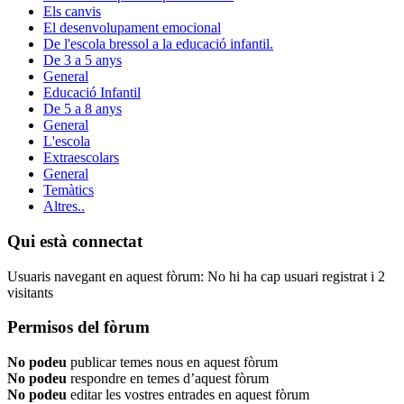
Els canvis
El desenvolupament emocional
De l'escola bressol a la educació infantil.
De 3 a 5 anys
General
Educació Infantil
De 5 a 8 anys
General
L'escola
Extraescolars
General
Temàtics
Altres..
Qui està connectat
Usuaris navegant en aquest fòrum: No hi ha cap usuari registrat i 2
visitants
Permisos del fòrum
No podeu
publicar temes nous en aquest fòrum
No podeu
respondre en temes d’aquest fòrum
No podeu
editar les vostres entrades en aquest fòrum