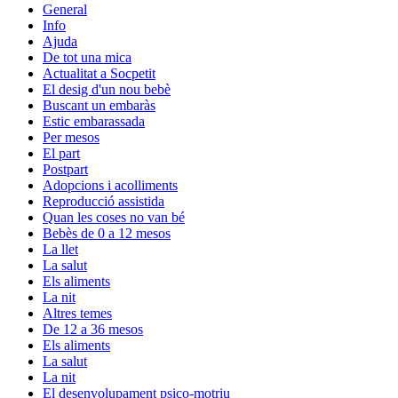
General
Info
Ajuda
De tot una mica
Actualitat a Socpetit
El desig d'un nou bebè
Buscant un embaràs
Estic embarassada
Per mesos
El part
Postpart
Adopcions i acolliments
Reproducció assistida
Quan les coses no van bé
Bebès de 0 a 12 mesos
La llet
La salut
Els aliments
La nit
Altres temes
De 12 a 36 mesos
Els aliments
La salut
La nit
El desenvolupament psico-motriu