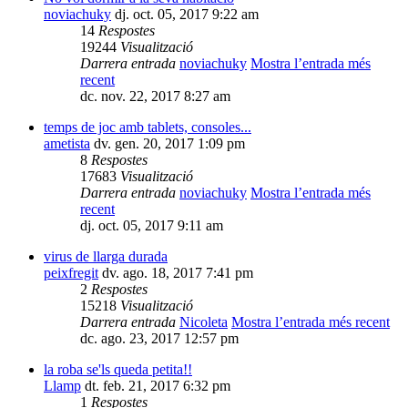
noviachuky
dj. oct. 05, 2017 9:22 am
14
Respostes
19244
Visualització
Darrera entrada
noviachuky
Mostra l’entrada més
recent
dc. nov. 22, 2017 8:27 am
temps de joc amb tablets, consoles...
ametista
dv. gen. 20, 2017 1:09 pm
8
Respostes
17683
Visualització
Darrera entrada
noviachuky
Mostra l’entrada més
recent
dj. oct. 05, 2017 9:11 am
virus de llarga durada
peixfregit
dv. ago. 18, 2017 7:41 pm
2
Respostes
15218
Visualització
Darrera entrada
Nicoleta
Mostra l’entrada més recent
dc. ago. 23, 2017 12:57 pm
la roba se'ls queda petita!!
Llamp
dt. feb. 21, 2017 6:32 pm
1
Respostes