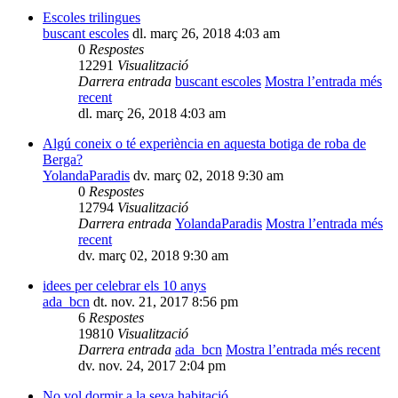
Escoles trilingues
buscant escoles
dl. març 26, 2018 4:03 am
0
Respostes
12291
Visualització
Darrera entrada
buscant escoles
Mostra l’entrada més
recent
dl. març 26, 2018 4:03 am
Algú coneix o té experiència en aquesta botiga de roba de
Berga?
YolandaParadis
dv. març 02, 2018 9:30 am
0
Respostes
12794
Visualització
Darrera entrada
YolandaParadis
Mostra l’entrada més
recent
dv. març 02, 2018 9:30 am
idees per celebrar els 10 anys
ada_bcn
dt. nov. 21, 2017 8:56 pm
6
Respostes
19810
Visualització
Darrera entrada
ada_bcn
Mostra l’entrada més recent
dv. nov. 24, 2017 2:04 pm
No vol dormir a la seva habitació