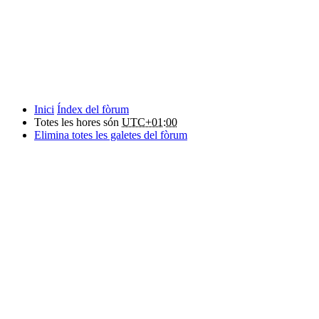
Inici
Índex del fòrum
Totes les hores són
UTC+01:00
Elimina totes les galetes del fòrum