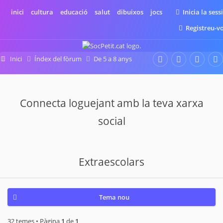
inici
cultura
educació
salut
dibuixos
jocs
Inicia la sess
Registreu-v
Inici
Índex del fòrum
De 5 a 8 anys
Extraescolars
Connecta loguejant amb la teva xarxa
social
Extraescolars
Tema nou
32 temes • Pàgina
1
de
1