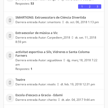
Respostes:
53
1
2
3
SMARTIONS: Extraescolars de Ciència Divertida
Darrera entrada Autor:
smartions
ds. oct. 06, 2018 1:13 pm
Extraescolar de música a Vic
Darrera entrada Autor:
Carpediem_2018
dt. set. 11, 2018
8:59 pm
activitat esportiva a Sils, Vidreres o Santa Coloma
Farners
Darrera entrada Autor:
aiguablava
dg. març 18, 2018 7:22
am
Respostes:
1
Teatre
Darrera entrada Autor:
nivalis
dl. feb. 19, 2018 12:31 pm
Escola d'escacs a Gracia - Edami
Darrera entrada Autor:
charito
dt. abr. 04, 2017 9:44 am