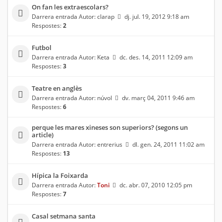
On fan les extraescolars?
Darrera entrada Autor:
clarap
dj. jul. 19, 2012 9:18 am
Respostes:
2
Futbol
Darrera entrada Autor:
Keta
dc. des. 14, 2011 12:09 am
Respostes:
3
Teatre en anglès
Darrera entrada Autor:
núvol
dv. març 04, 2011 9:46 am
Respostes:
6
perque les mares xineses son superiors? (segons un
article)
Darrera entrada Autor:
entrerius
dl. gen. 24, 2011 11:02 am
Respostes:
13
Hípica la Foixarda
Darrera entrada Autor:
Toni
dc. abr. 07, 2010 12:05 pm
Respostes:
7
Casal setmana santa