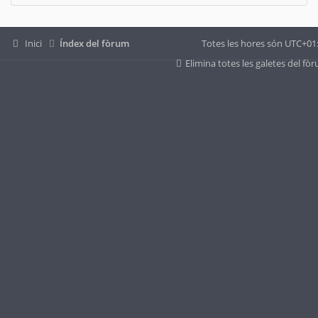
Inici
Índex del fòrum
Totes les hores són
UTC+01
Elimina totes les galetes del fò