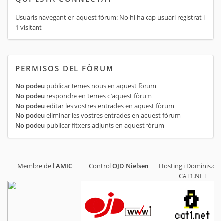
Usuaris navegant en aquest fòrum: No hi ha cap usuari registrat i
1 visitant
PERMISOS DEL FÒRUM
No podeu
publicar temes nous en aquest fòrum
No podeu
respondre en temes d’aquest fòrum
No podeu
editar les vostres entrades en aquest fòrum
No podeu
eliminar les vostres entrades en aquest fòrum
No podeu
publicar fitxers adjunts en aquest fòrum
Membre de l'
AMIC
Control
OJD
Nielsen
Hosting i Dominis.cat
CAT1.NET