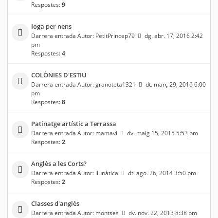
Respostes:
9
Ioga per nens
Darrera entrada Autor:
PetitPrincep79
dg. abr. 17, 2016 2:42
pm
Respostes:
4
COLÒNIES D'ESTIU
Darrera entrada Autor:
granoteta1321
dt. març 29, 2016 6:00
pm
Respostes:
8
Patinatge artístic a Terrassa
Darrera entrada Autor:
mamavi
dv. maig 15, 2015 5:53 pm
Respostes:
2
Anglès a les Corts?
Darrera entrada Autor:
llunàtica
dt. ago. 26, 2014 3:50 pm
Respostes:
2
Classes d'anglès
Darrera entrada Autor:
montses
dv. nov. 22, 2013 8:38 pm