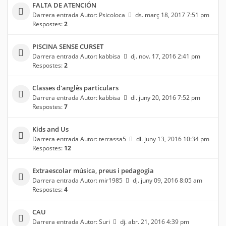
FALTA DE ATENCIÓN
Darrera entrada Autor:
Psicoloca
ds. març 18, 2017 7:51 pm
Respostes:
2
PISCINA SENSE CURSET
Darrera entrada Autor:
kabbisa
dj. nov. 17, 2016 2:41 pm
Respostes:
2
Classes d'anglès particulars
Darrera entrada Autor:
kabbisa
dl. juny 20, 2016 7:52 pm
Respostes:
7
Kids and Us
Darrera entrada Autor:
terrassa5
dl. juny 13, 2016 10:34 pm
Respostes:
12
Extraescolar música, preus i pedagogia
Darrera entrada Autor:
mir1985
dj. juny 09, 2016 8:05 am
Respostes:
4
CAU
Darrera entrada Autor:
Suri
dj. abr. 21, 2016 4:39 pm