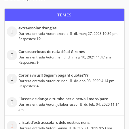
TEMES
extraescolar d'angles
Darrera entrada Autor:
ozeraic
dl. març 27, 2023 10:36 pm
Respostes:
10
Cursos seriosos de natació al Gironès
Darrera entrada Autor:
ner
dl. maig 10, 2021 11:47 am
Respostes:
9
Coronavirus!! Seguim pagant quotes???
Darrera entrada Autor:
crunchi
dv. abr. 03, 2020 4:14 pm
Respostes:
4
Classes de dança o zumba per a nen/a i mare/pare
Darrera entrada Autor:
juliaborrassol
dt. feb. 04, 2020 11:14
am
Llistat d'extraescolars dels nostres nens..
Darrera entrada Autor:
Ganga
dj. feb. 21, 2019 9:53 pm