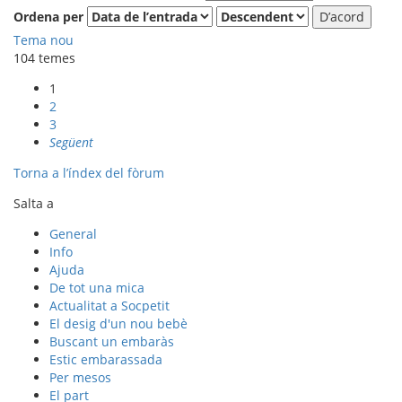
Ordena per
Tema nou
104 temes
1
2
3
Següent
Torna a l’índex del fòrum
Salta a
General
Info
Ajuda
De tot una mica
Actualitat a Socpetit
El desig d'un nou bebè
Buscant un embaràs
Estic embarassada
Per mesos
El part