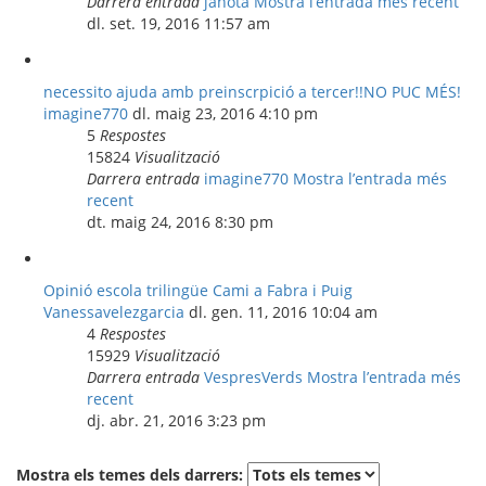
Darrera entrada
janota
Mostra l’entrada més recent
dl. set. 19, 2016 11:57 am
necessito ajuda amb preinscrpició a tercer!!NO PUC MÉS!
imagine770
dl. maig 23, 2016 4:10 pm
5
Respostes
15824
Visualització
Darrera entrada
imagine770
Mostra l’entrada més
recent
dt. maig 24, 2016 8:30 pm
Opinió escola trilingüe Cami a Fabra i Puig
Vanessavelezgarcia
dl. gen. 11, 2016 10:04 am
4
Respostes
15929
Visualització
Darrera entrada
VespresVerds
Mostra l’entrada més
recent
dj. abr. 21, 2016 3:23 pm
Mostra els temes dels darrers: