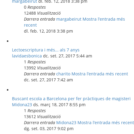
margabeirut
dl. feb. 12, 2018 3:38 pm
0
Respostes
12488
Visualització
Darrera entrada
margabeirut
Mostra l’entrada més
recent
dl. feb. 12, 2018 3:38 pm
Lectoescriptura i més... als 7 anys
lavidaesbonica
dc. set. 27, 2017 5:44 am
1
Respostes
13992
Visualització
Darrera entrada
charito
Mostra l’entrada més recent
dc. set. 27, 2017 7:42 am
Buscant escola a Barcelona per fer pràctiques de magisteri
Midona23
ds. març 18, 2017 8:55 pm
1
Respostes
13612
Visualització
Darrera entrada
Midona23
Mostra l’entrada més recent
dg. set. 03, 2017 9:02 pm