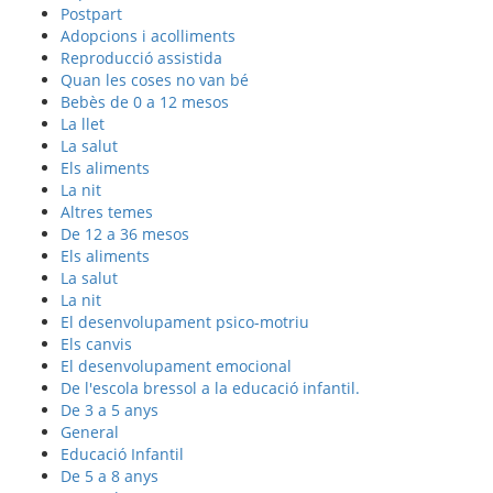
Postpart
Adopcions i acolliments
Reproducció assistida
Quan les coses no van bé
Bebès de 0 a 12 mesos
La llet
La salut
Els aliments
La nit
Altres temes
De 12 a 36 mesos
Els aliments
La salut
La nit
El desenvolupament psico-motriu
Els canvis
El desenvolupament emocional
De l'escola bressol a la educació infantil.
De 3 a 5 anys
General
Educació Infantil
De 5 a 8 anys