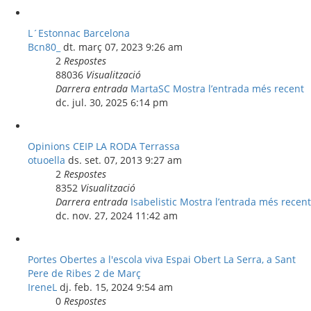
L´Estonnac Barcelona
Bcn80_
dt. març 07, 2023 9:26 am
2
Respostes
88036
Visualització
Darrera entrada
MartaSC
Mostra l’entrada més recent
dc. jul. 30, 2025 6:14 pm
Opinions CEIP LA RODA Terrassa
otuoella
ds. set. 07, 2013 9:27 am
2
Respostes
8352
Visualització
Darrera entrada
Isabelistic
Mostra l’entrada més recent
dc. nov. 27, 2024 11:42 am
Portes Obertes a l'escola viva Espai Obert La Serra, a Sant
Pere de Ribes 2 de Març
IreneL
dj. feb. 15, 2024 9:54 am
0
Respostes