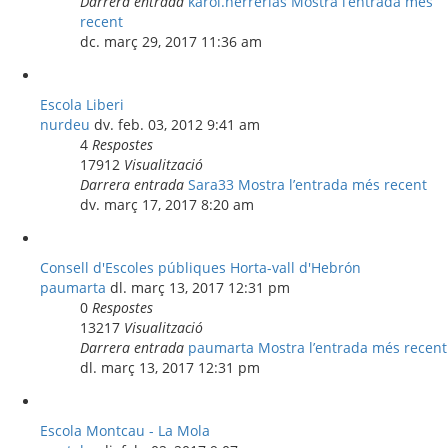
Darrera entrada
karol.herrerias
Mostra l’entrada més
recent
dc. març 29, 2017 11:36 am
Escola Liberi
nurdeu
dv. feb. 03, 2012 9:41 am
4
Respostes
17912
Visualització
Darrera entrada
Sara33
Mostra l’entrada més recent
dv. març 17, 2017 8:20 am
Consell d'Escoles públiques Horta-vall d'Hebrón
paumarta
dl. març 13, 2017 12:31 pm
0
Respostes
13217
Visualització
Darrera entrada
paumarta
Mostra l’entrada més recent
dl. març 13, 2017 12:31 pm
Escola Montcau - La Mola