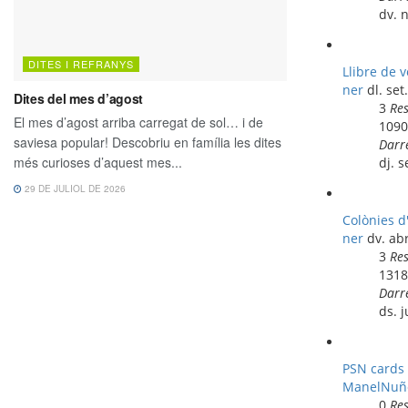
dv. 
Llibre de 
ner
dl. se
3
Re
109
Darr
dj. 
Colònies d
ner
dv. ab
3
Re
131
Darr
ds. 
PSN cards p
ManelNuñe
0
Re