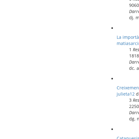
906
Darr
dj. 
La importà
matiasarci
1
Re
181
Darr
dc. 
Creixemen
julieta12
d
3
Re
225
Darr
dg. 
Cataquesis