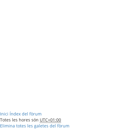
Inici
Índex del fòrum
Totes les hores són
UTC+01:00
Elimina totes les galetes del fòrum