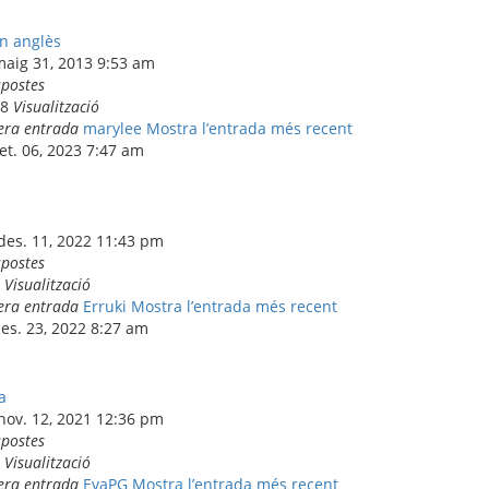
n anglès
maig 31, 2013 9:53 am
spostes
98
Visualització
era entrada
marylee
Mostra l’entrada més recent
set. 06, 2023 7:47 am
des. 11, 2022 11:43 pm
spostes
1
Visualització
era entrada
Erruki
Mostra l’entrada més recent
des. 23, 2022 8:27 am
a
 nov. 12, 2021 12:36 pm
spostes
3
Visualització
era entrada
EvaPG
Mostra l’entrada més recent