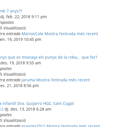
mb 7 anys??
dj. feb. 22, 2018 9:11 pm
espostes
85
Visualització
era entrada
MarionCole
Mostra l’entrada més recent
gen. 19, 2019 10:45 pm
nys que es mosseja els punys de la roba... que fer?
 des. 19, 2018 9:55 am
spostes
45
Visualització
era entrada
jaruma
Mostra l’entrada més recent
des. 21, 2018 8:56 pm
infantil Dra. Guijarro HGC, Sant Cugat
12
dj. des. 13, 2018 6:28 am
spostes
25
Visualització
era entrada
granota2012
Mostra l’entrada més recent