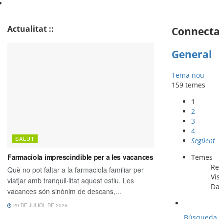
Actualitat ::
Connecta 
General
Tema nou
159 temes
1
2
3
4
Següent
Temes
Re
Vi
Da
Búsqueda 