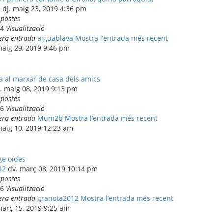
a
dj. maig 23, 2019 4:36 pm
spostes
04
Visualització
era entrada
aiguablava
Mostra l’entrada més recent
maig 29, 2019 9:46 pm
 al marxar de casa dels amics
. maig 08, 2019 9:13 pm
spostes
96
Visualització
era entrada
Mum2b
Mostra l’entrada més recent
maig 10, 2019 12:23 am
ge oïdes
12
dv. març 08, 2019 10:14 pm
spostes
36
Visualització
era entrada
granota2012
Mostra l’entrada més recent
març 15, 2019 9:25 am