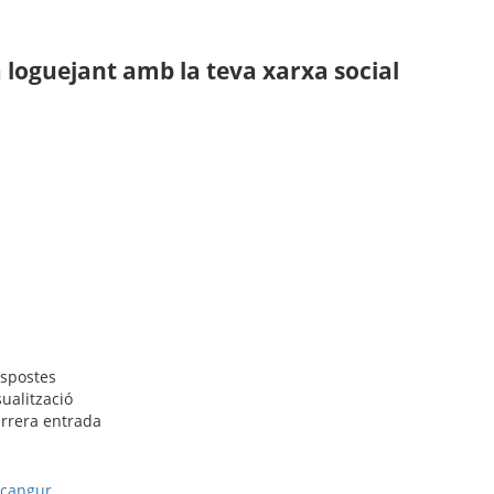
loguejant amb la teva xarxa social
spostes
sualització
rrera entrada
cangur