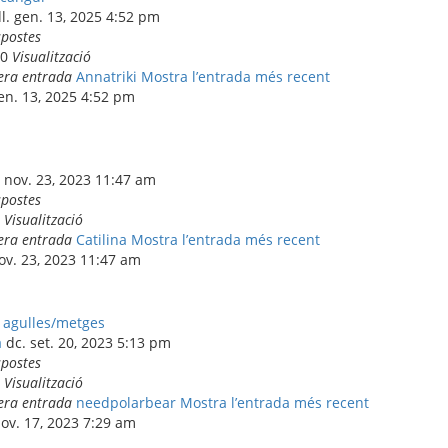
l. gen. 13, 2025 4:52 pm
spostes
50
Visualització
era entrada
Annatriki
Mostra l’entrada més recent
gen. 13, 2025 4:52 pm
. nov. 23, 2023 11:47 am
spostes
8
Visualització
era entrada
Catilina
Mostra l’entrada més recent
nov. 23, 2023 11:47 am
s agulles/metges
a
dc. set. 20, 2023 5:13 pm
spostes
4
Visualització
era entrada
needpolarbear
Mostra l’entrada més recent
nov. 17, 2023 7:29 am