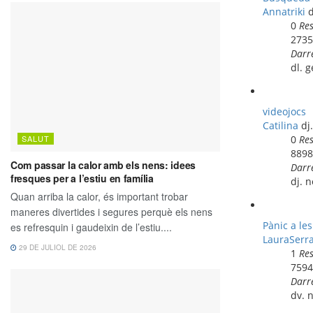
Annatriki
d
0
Re
273
Darr
dl. 
videojocs
Catilina
dj
0
Re
889
Darr
dj. 
Pànic a le
LauraSerr
1
Re
759
Darr
dv. 