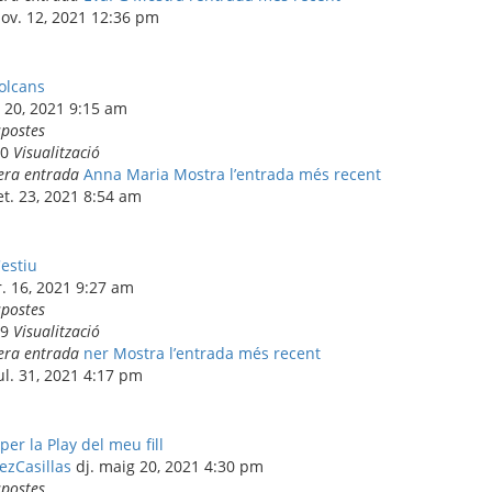
nov. 12, 2021 12:36 pm
volcans
t. 20, 2021 9:15 am
spostes
00
Visualització
era entrada
Anna Maria
Mostra l’entrada més recent
set. 23, 2021 8:54 am
'estiu
r. 16, 2021 9:27 am
spostes
89
Visualització
era entrada
ner
Mostra l’entrada més recent
jul. 31, 2021 4:17 pm
er la Play del meu fill
zCasillas
dj. maig 20, 2021 4:30 pm
spostes