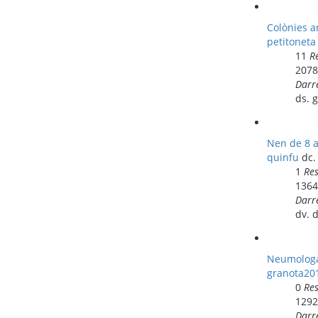
Colònies a
petitoneta
11
R
207
Darr
ds. 
Nen de 8 a
quinfu
dc.
1
Re
136
Darr
dv. 
Neumologa 
granota20
0
Re
129
Darr