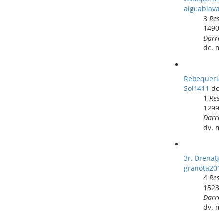
aiguablav
3
Re
149
Darr
dc. 
Rebequeria
Sol1411
dc
1
Re
129
Darr
dv. 
3r. Drenat
granota20
4
Re
152
Darr
dv. 