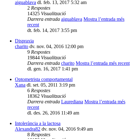
aiguablava
dl. feb. 13, 2017 5:32 am
2
Respostes
14325
Visualització
Darrera entrada
aiguablava
Mostra l’entrada més
recent
dt. feb. 14, 2017 3:55 pm
Dispraxia
charito
dv. nov. 04, 2016 12:00 pm
9
Respostes
19844
Visualització
Darrera entrada
charito
Mostra l’entrada més recent
dl. gen. 16, 2017 1:41 pm
Optometrista comportamental
Xana
dl. set. 05, 2011 3:19 pm
6
Respostes
18362
Visualització
Darrera entrada
Laurediana
Mostra l’entrada més
recent
dl. des. 26, 2016 11:49 am
Intolerància a la lactosa
Alexandra82
dv. nov. 04, 2016 9:49 am
8
Respostes