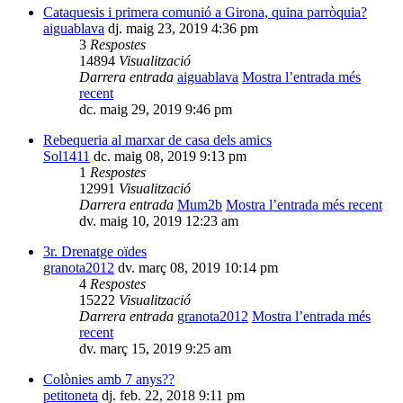
Cataquesis i primera comunió a Girona, quina parròquia?
aiguablava
dj. maig 23, 2019 4:36 pm
3
Respostes
14894
Visualització
Darrera entrada
aiguablava
Mostra l’entrada més
recent
dc. maig 29, 2019 9:46 pm
Rebequeria al marxar de casa dels amics
Sol1411
dc. maig 08, 2019 9:13 pm
1
Respostes
12991
Visualització
Darrera entrada
Mum2b
Mostra l’entrada més recent
dv. maig 10, 2019 12:23 am
3r. Drenatge oïdes
granota2012
dv. març 08, 2019 10:14 pm
4
Respostes
15222
Visualització
Darrera entrada
granota2012
Mostra l’entrada més
recent
dv. març 15, 2019 9:25 am
Colònies amb 7 anys??
petitoneta
dj. feb. 22, 2018 9:11 pm