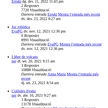
Erruki
dg. des. 11, 2022 11:43 pm
2
Respostes
7720
Visualització
Darrera entrada
Erruki
Mostra l’entrada més recent
dv. des. 23, 2022 8:27 am
Joc robótica
EvaPG
dv. nov. 12, 2021 12:36 pm
0
Respostes
8991
Visualització
Darrera entrada
EvaPG
Mostra l’entrada més recent
dv. nov. 12, 2021 12:36 pm
Llibre de volcans
ner
dl. set. 20, 2021 9:15 am
3
Respostes
10888
Visualització
Darrera entrada
Anna Maria
Mostra l’entrada més
recent
dj. set. 23, 2021 8:54 am
Colònies d'estiu
ner
dv. abr. 16, 2021 9:27 am
3
Respostes
13178
Visualització