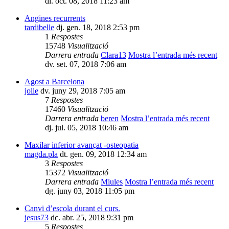
dl. oct. 08, 2018 11:23 am
Angines recurrents
tardibelle
dj. gen. 18, 2018 2:53 pm
1
Respostes
15748
Visualització
Darrera entrada
Clara13
Mostra l’entrada més recent
dv. set. 07, 2018 7:06 am
Agost a Barcelona
jolie
dv. juny 29, 2018 7:05 am
7
Respostes
17460
Visualització
Darrera entrada
beren
Mostra l’entrada més recent
dj. jul. 05, 2018 10:46 am
Maxilar inferior avançat -osteopatia
magda.pla
dt. gen. 09, 2018 12:34 am
3
Respostes
15372
Visualització
Darrera entrada
Miules
Mostra l’entrada més recent
dg. juny 03, 2018 11:05 pm
Canvi d’escola durant el curs.
jesus73
dc. abr. 25, 2018 9:31 pm
5
Respostes