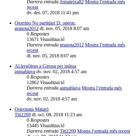
Darrera entrada
Jomateixa82
Mostra l’entrada més
recent
dv. des. 07, 2018 11:41 pm
Otorrino No partidari D. operar.
granota2012
dl. nov. 05, 2018 8:07 am
0
Respostes
13671
Visualització
Darrera entrada
granota2012
Mostra l’entrada més
recent
dl. nov. 05, 2018 8:07 am
Al.lergòlegs a Girona per mútua
aiguablava
dv. nov. 02, 2018 4:57 am
0
Respostes
12862
Visualització
Darrera entrada
aiguablava
Mostra l’entrada més
recent
dv. nov. 02, 2018 4:57 am
Osteopata Mataró
Titi2209
dl. oct. 08, 2018 11:23 am
0
Respostes
13445
Visualització
Darrera entrada
Titi2209
Mostra l’entrada més recent