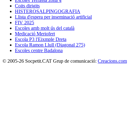
Escoles Terrassa zona 4
Coits dirigits
HISTEROSALPINGOGRAFIA
Llista d'espera per inseminació artificial
FIV 2025
Escoles amb molt ús del català
Medicació Meriofert
Escola P3 l'Eixmple Dreta
Escola Ramon Llull (Diagonal 275)
Escoles centre Badalona
© 2005-26 Socpetit.CAT Grup de comunicació:
Creacions.com