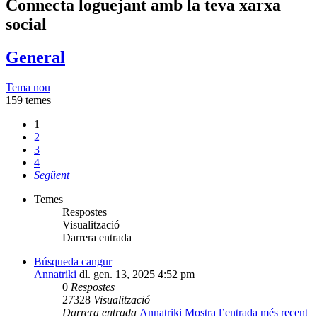
Connecta loguejant amb la teva xarxa
social
General
Tema nou
159 temes
1
2
3
4
Següent
Temes
Respostes
Visualització
Darrera entrada
Búsqueda cangur
Annatriki
dl. gen. 13, 2025 4:52 pm
0
Respostes
27328
Visualització
Darrera entrada
Annatriki
Mostra l’entrada més recent