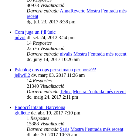
40978
Visualització
Darrera entrada
AnnaReverte
Mostra l’entrada més
recent
dg. jul. 23, 2017 8:38 pm
Com juga un f¡ll únic
núvol
dl. set. 24, 2012 3:54 pm
14
Respostes
22576
Visualització
Darrera entrada
nivalis
Mostra l’entrada més recent
dc. juny 14, 2017 10:26 am
Psicòlog dos cops per setmana per pors???
jellwill2
dv. març 03, 2017 11:26 am
14
Respostes
21340
Visualització
Darrera entrada
Telma
Mostra l’entrada més recent
dc. maig 24, 2017 2:11 pm
Endocrí Infantil Barcelona
giuliette
dc. abr. 19, 2017 7:10 pm
1
Respostes
15388
Visualització
Darrera entrada
Saris
Mostra l’entrada més recent
dj. abr. 20, 2017 10:35 am