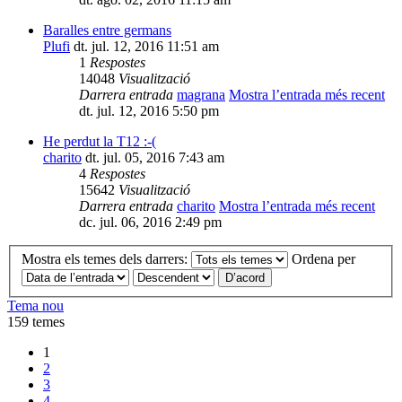
Baralles entre germans
Plufi
dt. jul. 12, 2016 11:51 am
1
Respostes
14048
Visualització
Darrera entrada
magrana
Mostra l’entrada més recent
dt. jul. 12, 2016 5:50 pm
He perdut la T12 :-(
charito
dt. jul. 05, 2016 7:43 am
4
Respostes
15642
Visualització
Darrera entrada
charito
Mostra l’entrada més recent
dc. jul. 06, 2016 2:49 pm
Mostra els temes dels darrers:
Ordena per
Tema nou
159 temes
1
2
3
4