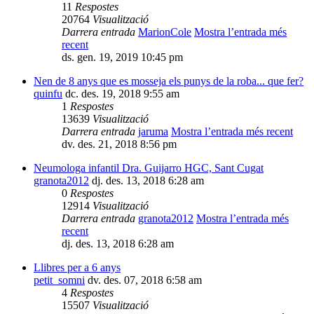
11
Respostes
20764
Visualització
Darrera entrada
MarionCole
Mostra l’entrada més
recent
ds. gen. 19, 2019 10:45 pm
Nen de 8 anys que es mosseja els punys de la roba... que fer?
quinfu
dc. des. 19, 2018 9:55 am
1
Respostes
13639
Visualització
Darrera entrada
jaruma
Mostra l’entrada més recent
dv. des. 21, 2018 8:56 pm
Neumologa infantil Dra. Guijarro HGC, Sant Cugat
granota2012
dj. des. 13, 2018 6:28 am
0
Respostes
12914
Visualització
Darrera entrada
granota2012
Mostra l’entrada més
recent
dj. des. 13, 2018 6:28 am
Llibres per a 6 anys
petit_somni
dv. des. 07, 2018 6:58 am
4
Respostes
15507
Visualització