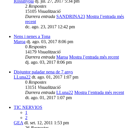
Rossinyola
dj. jul. 27, 2017 5:34 pm
2
Respostes
15105
Visualització
Darrera entrada
SANDRINA23
Mostra l’entrada més
recent
dc. ago. 23, 2017 12:42 pm
Nens i nenes a Tona
Maroa
dj. ago. 03, 2017 8:06 pm
0
Respostes
14179
Visualització
Darrera entrada
Maroa
Mostra l’entrada més recent
dj. ago. 03, 2017 8:06 pm
Disjuntor paladar nena de 7 anys
LLuna22
dt. ago. 01, 2017 1:07 pm
0
Respostes
13151
Visualització
Darrera entrada
LLuna22
Mostra l’entrada més recent
dt. ago. 01, 2017 1:07 pm
TIC NERVIOS
1
2
GEA
dl. set. 12, 2011 1:53 pm
26
Respostes