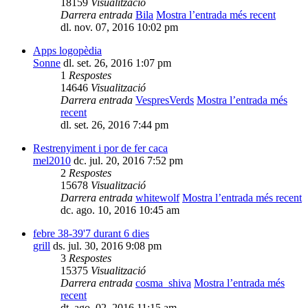
18159
Visualització
Darrera entrada
Bila
Mostra l’entrada més recent
dl. nov. 07, 2016 10:02 pm
Apps logopèdia
Sonne
dl. set. 26, 2016 1:07 pm
1
Respostes
14646
Visualització
Darrera entrada
VespresVerds
Mostra l’entrada més
recent
dl. set. 26, 2016 7:44 pm
Restrenyiment i por de fer caca
mel2010
dc. jul. 20, 2016 7:52 pm
2
Respostes
15678
Visualització
Darrera entrada
whitewolf
Mostra l’entrada més recent
dc. ago. 10, 2016 10:45 am
febre 38-39'7 durant 6 dies
grill
ds. jul. 30, 2016 9:08 pm
3
Respostes
15375
Visualització
Darrera entrada
cosma_shiva
Mostra l’entrada més
recent
dt. ago. 02, 2016 11:15 am