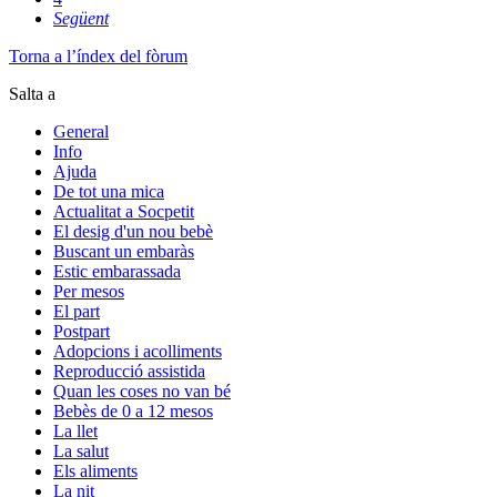
Següent
Torna a l’índex del fòrum
Salta a
General
Info
Ajuda
De tot una mica
Actualitat a Socpetit
El desig d'un nou bebè
Buscant un embaràs
Estic embarassada
Per mesos
El part
Postpart
Adopcions i acolliments
Reproducció assistida
Quan les coses no van bé
Bebès de 0 a 12 mesos
La llet
La salut
Els aliments
La nit