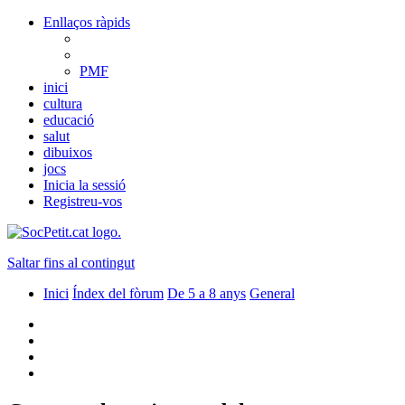
Enllaços ràpids
PMF
inici
cultura
educació
salut
dibuixos
jocs
Inicia la sessió
Registreu-vos
Saltar fins al contingut
Inici
Índex del fòrum
De 5 a 8 anys
General