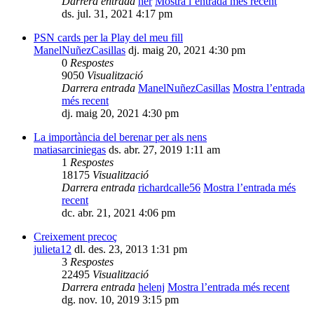
Darrera entrada
ner
Mostra l’entrada més recent
ds. jul. 31, 2021 4:17 pm
PSN cards per la Play del meu fill
ManelNuñezCasillas
dj. maig 20, 2021 4:30 pm
0
Respostes
9050
Visualització
Darrera entrada
ManelNuñezCasillas
Mostra l’entrada
més recent
dj. maig 20, 2021 4:30 pm
La importància del berenar per als nens
matiasarciniegas
ds. abr. 27, 2019 1:11 am
1
Respostes
18175
Visualització
Darrera entrada
richardcalle56
Mostra l’entrada més
recent
dc. abr. 21, 2021 4:06 pm
Creixement precoç
julieta12
dl. des. 23, 2013 1:31 pm
3
Respostes
22495
Visualització
Darrera entrada
helenj
Mostra l’entrada més recent
dg. nov. 10, 2019 3:15 pm