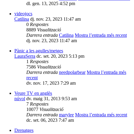
dl. gen. 13, 2025 4:52 pm
videojocs
Catilina
dj. nov. 23, 2023 11:47 am
0
Respostes
8889
Visualització
Darrera entrada
Catilina
Mostra l’entrada més recent
dj. nov. 23, 2023 11:47 am
Pànic a les agulles/metges
LauraSerra
dc. set. 20, 2023 5:13 pm
1
Respostes
7586
Visualització
Darrera entrada
needpolarbear
Mostra l’entrada més
recent
dv. nov. 17, 2023 7:29 am
Veure TV en anglès
núvol
dv. maig 31, 2013 9:53 am
7
Respostes
10077
Visualització
Darrera entrada
marylee
Mostra l’entrada més recent
dc. set. 06, 2023 7:47 am
Drenatges