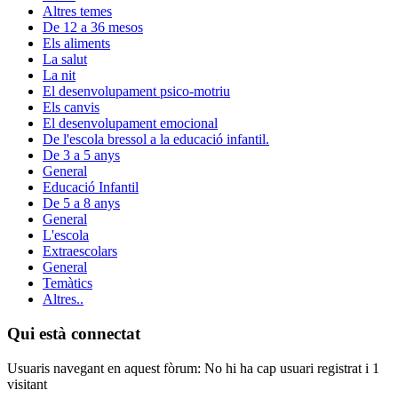
Altres temes
De 12 a 36 mesos
Els aliments
La salut
La nit
El desenvolupament psico-motriu
Els canvis
El desenvolupament emocional
De l'escola bressol a la educació infantil.
De 3 a 5 anys
General
Educació Infantil
De 5 a 8 anys
General
L'escola
Extraescolars
General
Temàtics
Altres..
Qui està connectat
Usuaris navegant en aquest fòrum: No hi ha cap usuari registrat i 1
visitant