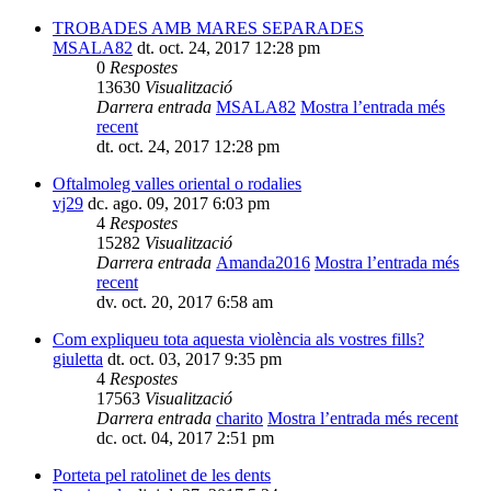
TROBADES AMB MARES SEPARADES
MSALA82
dt. oct. 24, 2017 12:28 pm
0
Respostes
13630
Visualització
Darrera entrada
MSALA82
Mostra l’entrada més
recent
dt. oct. 24, 2017 12:28 pm
Oftalmoleg valles oriental o rodalies
vj29
dc. ago. 09, 2017 6:03 pm
4
Respostes
15282
Visualització
Darrera entrada
Amanda2016
Mostra l’entrada més
recent
dv. oct. 20, 2017 6:58 am
Com expliqueu tota aquesta violència als vostres fills?
giuletta
dt. oct. 03, 2017 9:35 pm
4
Respostes
17563
Visualització
Darrera entrada
charito
Mostra l’entrada més recent
dc. oct. 04, 2017 2:51 pm
Porteta pel ratolinet de les dents