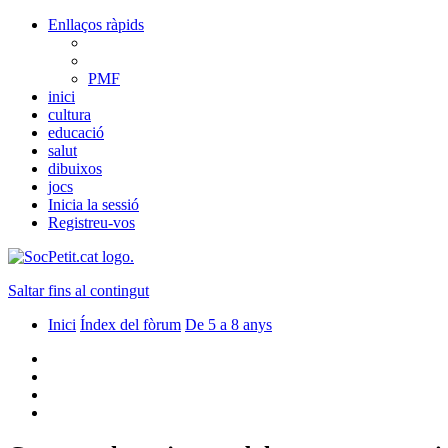
Enllaços ràpids
PMF
inici
cultura
educació
salut
dibuixos
jocs
Inicia la sessió
Registreu-vos
Saltar fins al contingut
Inici
Índex del fòrum
De 5 a 8 anys