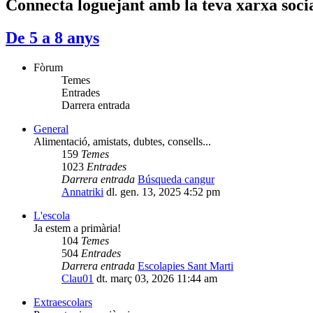
Connecta loguejant amb la teva xarxa soci
De 5 a 8 anys
Fòrum
Temes
Entrades
Darrera entrada
General
Alimentació, amistats, dubtes, consells...
159
Temes
1023
Entrades
Darrera entrada
Búsqueda cangur
Annatriki
dl. gen. 13, 2025 4:52 pm
L'escola
Ja estem a primària!
104
Temes
504
Entrades
Darrera entrada
Escolapies Sant Marti
Clau01
dt. març 03, 2026 11:44 am
Extraescolars