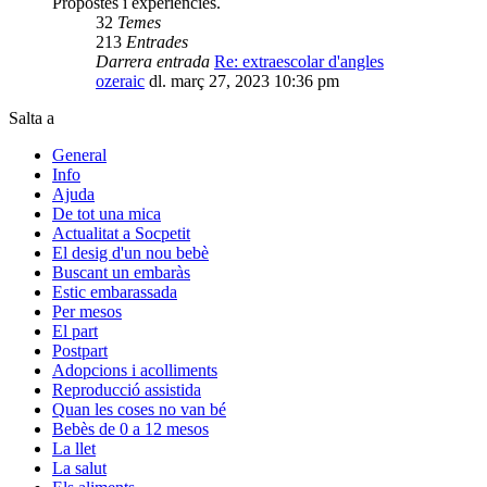
Propostes i experiències.
32
Temes
213
Entrades
Darrera entrada
Re: extraescolar d'angles
ozeraic
dl. març 27, 2023 10:36 pm
Salta a
General
Info
Ajuda
De tot una mica
Actualitat a Socpetit
El desig d'un nou bebè
Buscant un embaràs
Estic embarassada
Per mesos
El part
Postpart
Adopcions i acolliments
Reproducció assistida
Quan les coses no van bé
Bebès de 0 a 12 mesos
La llet
La salut