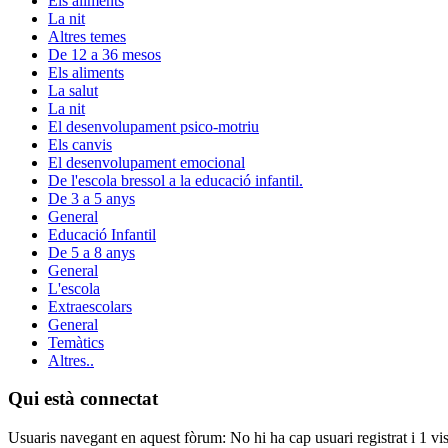
Els aliments
La nit
Altres temes
De 12 a 36 mesos
Els aliments
La salut
La nit
El desenvolupament psico-motriu
Els canvis
El desenvolupament emocional
De l'escola bressol a la educació infantil.
De 3 a 5 anys
General
Educació Infantil
De 5 a 8 anys
General
L'escola
Extraescolars
General
Temàtics
Altres..
Qui està connectat
Usuaris navegant en aquest fòrum: No hi ha cap usuari registrat i 1 vis