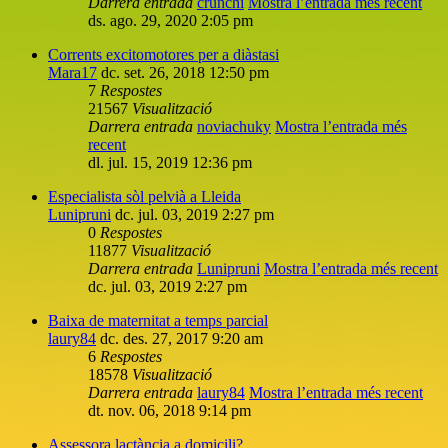
Darrera entrada
crunchi
Mostra l’entrada més recent
ds. ago. 29, 2020 2:05 pm
Corrents excitomotores per a diàstasi
Mara17
dc. set. 26, 2018 12:50 pm
7
Respostes
21567
Visualització
Darrera entrada
noviachuky
Mostra l’entrada més
recent
dl. jul. 15, 2019 12:36 pm
Especialista sòl pelvià a Lleida
Lunipruni
dc. jul. 03, 2019 2:27 pm
0
Respostes
11877
Visualització
Darrera entrada
Lunipruni
Mostra l’entrada més recent
dc. jul. 03, 2019 2:27 pm
Baixa de maternitat a temps parcial
laury84
dc. des. 27, 2017 9:20 am
6
Respostes
18578
Visualització
Darrera entrada
laury84
Mostra l’entrada més recent
dt. nov. 06, 2018 9:14 pm
Assessora lactància a domicili?