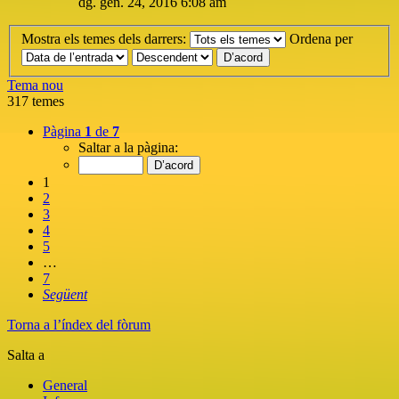
dg. gen. 24, 2016 6:08 am
Mostra els temes dels darrers:
Ordena per
Tema nou
317 temes
Pàgina
1
de
7
Saltar a la pàgina:
1
2
3
4
5
…
7
Següent
Torna a l’índex del fòrum
Salta a
General