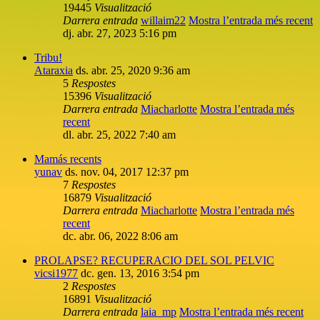
19445
Visualització
Darrera entrada
willaim22
Mostra l’entrada més recent
dj. abr. 27, 2023 5:16 pm
Tribu!
Ataraxia
ds. abr. 25, 2020 9:36 am
5
Respostes
15396
Visualització
Darrera entrada
Miacharlotte
Mostra l’entrada més
recent
dl. abr. 25, 2022 7:40 am
Mamás recents
yunav
ds. nov. 04, 2017 12:37 pm
7
Respostes
16879
Visualització
Darrera entrada
Miacharlotte
Mostra l’entrada més
recent
dc. abr. 06, 2022 8:06 am
PROLAPSE? RECUPERACIO DEL SOL PELVIC
vicsi1977
dc. gen. 13, 2016 3:54 pm
2
Respostes
16891
Visualització
Darrera entrada
laia_mp
Mostra l’entrada més recent