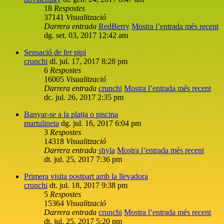
18
Respostes
37141
Visualització
Darrera entrada
RedBerry
Mostra l’entrada més recent
dg. set. 03, 2017 12:42 am
Sensació de fer pipi
crunchi
dl. jul. 17, 2017 8:28 pm
6
Respostes
16005
Visualització
Darrera entrada
crunchi
Mostra l’entrada més recent
dc. jul. 26, 2017 2:35 pm
Banyar-se a la platja o piscina
martulineta
dg. jul. 16, 2017 6:04 pm
3
Respostes
14318
Visualització
Darrera entrada
shyla
Mostra l’entrada més recent
dt. jul. 25, 2017 7:36 pm
Primera visita postpart amb la llevadora
crunchi
dt. jul. 18, 2017 9:38 pm
5
Respostes
15364
Visualització
Darrera entrada
crunchi
Mostra l’entrada més recent
dt. jul. 25, 2017 5:20 pm