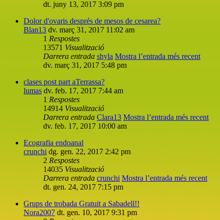
dt. juny 13, 2017 3:09 pm
Dolor d'ovaris després de mesos de cesarea?
Blan13
dv. març 31, 2017 11:02 am
1
Respostes
13571
Visualització
Darrera entrada
shyla
Mostra l’entrada més recent
dv. març 31, 2017 5:48 pm
clases post part aTerrassa?
lumas
dv. feb. 17, 2017 7:44 am
1
Respostes
14914
Visualització
Darrera entrada
Clara13
Mostra l’entrada més recent
dv. feb. 17, 2017 10:00 am
Ecografia endoanal
crunchi
dg. gen. 22, 2017 2:42 pm
2
Respostes
14035
Visualització
Darrera entrada
crunchi
Mostra l’entrada més recent
dt. gen. 24, 2017 7:15 pm
Grups de trobada Gratuit a Sabadell!!
Nora2007
dt. gen. 10, 2017 9:31 pm