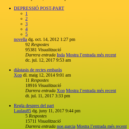
DEPRESSIÓ POST-PART
1
2
3
4
5
novella
dg. oct. 14, 2012 1:27 pm
92
Respostes
95381
Visualització
Darrera entrada
Inda
Mostra l’entrada més recent
dc. jul. 12, 2017 9:53 am
diàstasis de rectes embaràs
Xop
dl. maig 12, 2014 9:01 am
11
Respostes
18916
Visualització
Darrera entrada
Xop
Mostra l’entrada més recent
dt. jul. 11, 2017 3:33 pm
Regla despres del part
Laulau85
dg. juny 11, 2017 9:44 pm
5
Respostes
15711
Visualització
Darrera entrada
noe.garcia
Mostra l’entrada més recent