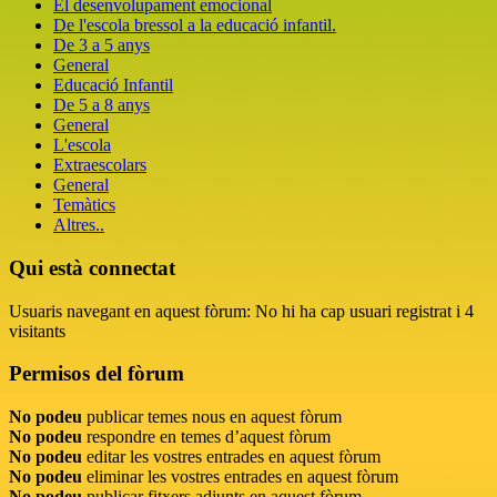
El desenvolupament emocional
De l'escola bressol a la educació infantil.
De 3 a 5 anys
General
Educació Infantil
De 5 a 8 anys
General
L'escola
Extraescolars
General
Temàtics
Altres..
Qui està connectat
Usuaris navegant en aquest fòrum: No hi ha cap usuari registrat i 4
visitants
Permisos del fòrum
No podeu
publicar temes nous en aquest fòrum
No podeu
respondre en temes d’aquest fòrum
No podeu
editar les vostres entrades en aquest fòrum
No podeu
eliminar les vostres entrades en aquest fòrum
No podeu
publicar fitxers adjunts en aquest fòrum