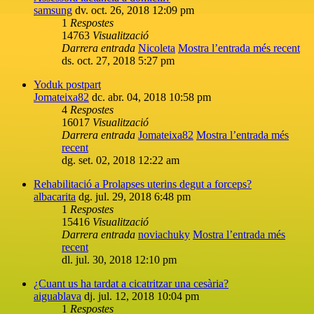
samsung
dv. oct. 26, 2018 12:09 pm
1
Respostes
14763
Visualització
Darrera entrada
Nicoleta
Mostra l’entrada més recent
ds. oct. 27, 2018 5:27 pm
Yoduk postpart
Jomateixa82
dc. abr. 04, 2018 10:58 pm
4
Respostes
16017
Visualització
Darrera entrada
Jomateixa82
Mostra l’entrada més
recent
dg. set. 02, 2018 12:22 am
Rehabilitació a Prolapses uterins degut a forceps?
albacarita
dg. jul. 29, 2018 6:48 pm
1
Respostes
15416
Visualització
Darrera entrada
noviachuky
Mostra l’entrada més
recent
dl. jul. 30, 2018 12:10 pm
¿Cuant us ha tardat a cicatritzar una cesària?
aiguablava
dj. jul. 12, 2018 10:04 pm
1
Respostes