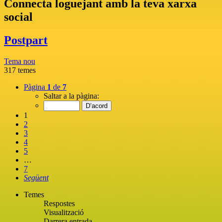
Connecta loguejant amb la teva xarxa
social
Postpart
Tema nou
317 temes
Pàgina
1
de
7
Saltar a la pàgina:
1
2
3
4
5
…
7
Següent
Temes
Respostes
Visualització
Darrera entrada