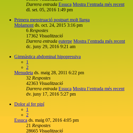
Darrera entrada
Essuca
Mostra l’entrada més recent
dl. set. 05, 2016 1:49 pm
Primera menstruació postpart molt llarga
Mplamont
ds. oct. 24, 2015 3:16 pm
6
Respostes
17362
Visualització
Darrera entrada
euterpe
Mostra l’entrada més recent
dc. juny 29, 2016 9:21 am
Gimnàstica abdominal hipopressiva
1
2
Menudeta
ds. maig 28, 2011 6:22 pm
32
Respostes
42363
Visualització
Darrera entrada
Essuca
Mostra l’entrada més recent
dv. juny 17, 2016 5:27 pm
Dolor al fer pipí
1
2
Essuca
ds. maig 07, 2016 4:05 pm
21
Respostes
28665
Visualització