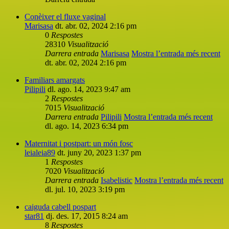
Conèixer el fluxe vaginal
Marisasa
dt. abr. 02, 2024 2:16 pm
0
Respostes
28310
Visualització
Darrera entrada
Marisasa
Mostra l’entrada més recent
dt. abr. 02, 2024 2:16 pm
Familiars amargats
Pilipili
dl. ago. 14, 2023 9:47 am
2
Respostes
7015
Visualització
Darrera entrada
Pilipili
Mostra l’entrada més recent
dl. ago. 14, 2023 6:34 pm
Maternitat i postpart: un món fosc
leialeia89
dt. juny 20, 2023 1:37 pm
1
Respostes
7020
Visualització
Darrera entrada
Isabelistic
Mostra l’entrada més recent
dl. jul. 10, 2023 3:19 pm
caiguda cabell pospart
star81
dj. des. 17, 2015 8:24 am
8
Respostes