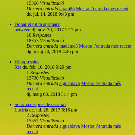
15366
Visualització
Darrera entrada
atram86
Mostra l’entrada més recent
ds. jul. 14, 2018 9:43 pm
Donar el pit fa aprimar?
between
dj. nov. 30, 2017 2:17 pm
10
Respostes
18353
Visualització
Darrera entrada
madame3
Mostra l’entrada més recent
dg. maig 20, 2018 4:46 pm
Hipopressius
Xia
ds. feb. 10, 2018 9:29 pm
1
Respostes
13730
Visualització
Darrera entrada
aiguablava
Mostra l’entrada més
recent
dj. maig 03, 2018 3:14 pm
Seroma despres de cesaria?
Luciria
dc. jul. 26, 2017 6:16 pm
2
Respostes
15357
Visualització
Darrera entrada
aiguablava
Mostra l’entrada més
recent