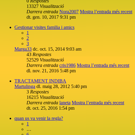
0
Respostes
13327
Visualització
Darrera entrada
Nora2007
Mostra l’entrada més recent
dt. gen. 10, 2017 9:31 pm
Gestionar visites familia i amics
1
2
3
Marga33
dc. oct. 15, 2014 9:03 am
43
Respostes
52529
Visualització
Darrera entrada
cris1986
Mostra l’entrada més recent
dl. nov. 21, 2016 5:48 pm
TRACTAMENT INDIBA
Martulinga
dl. maig 28, 2012 5:40 pm
3
Respostes
16215
Visualització
Darrera entrada
laneta
Mostra l’entrada més recent
dt. oct. 25, 2016 1:54 pm
quan us va venir la regla?
1
…
6