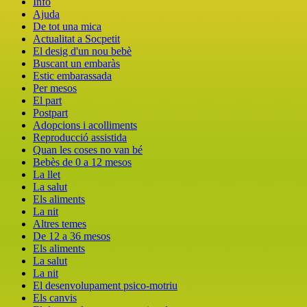
Info
Ajuda
De tot una mica
Actualitat a Socpetit
El desig d'un nou bebè
Buscant un embaràs
Estic embarassada
Per mesos
El part
Postpart
Adopcions i acolliments
Reproducció assistida
Quan les coses no van bé
Bebès de 0 a 12 mesos
La llet
La salut
Els aliments
La nit
Altres temes
De 12 a 36 mesos
Els aliments
La salut
La nit
El desenvolupament psico-motriu
Els canvis