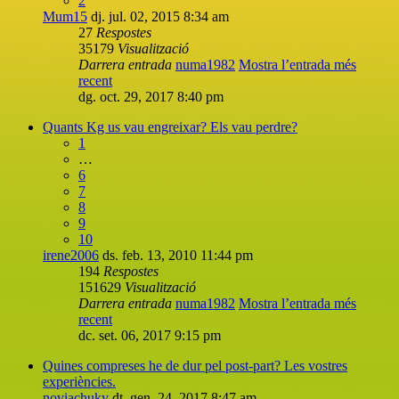
2
Mum15
dj. jul. 02, 2015 8:34 am
27
Respostes
35179
Visualització
Darrera entrada
numa1982
Mostra l’entrada més
recent
dg. oct. 29, 2017 8:40 pm
Quants Kg us vau engreixar? Els vau perdre?
1
…
6
7
8
9
10
irene2006
ds. feb. 13, 2010 11:44 pm
194
Respostes
151629
Visualització
Darrera entrada
numa1982
Mostra l’entrada més
recent
dc. set. 06, 2017 9:15 pm
Quines compreses he de dur pel post-part? Les vostres
experiències.
noviachuky
dt. gen. 24, 2017 8:47 am