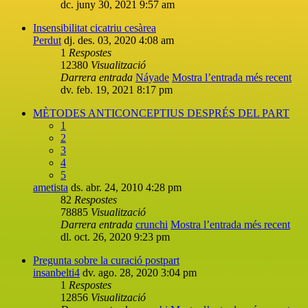
dc. juny 30, 2021 9:57 am
Insensibilitat cicatriu cesàrea
Perdut
dj. des. 03, 2020 4:08 am
1
Respostes
12380
Visualització
Darrera entrada
Náyade
Mostra l’entrada més recent
dv. feb. 19, 2021 8:17 pm
MÈTODES ANTICONCEPTIUS DESPRÉS DEL PART
1
2
3
4
5
ametista
ds. abr. 24, 2010 4:28 pm
82
Respostes
78885
Visualització
Darrera entrada
crunchi
Mostra l’entrada més recent
dl. oct. 26, 2020 9:23 pm
Pregunta sobre la curació postpart
insanbelti4
dv. ago. 28, 2020 3:04 pm
1
Respostes
12856
Visualització