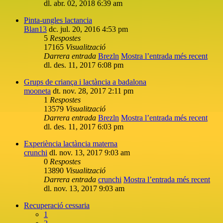
dl. abr. 02, 2018 6:39 am
Pinta-ungles lactancia
Blan13
dc. jul. 20, 2016 4:53 pm
5
Respostes
17165
Visualització
Darrera entrada
Brezln
Mostra l’entrada més recent
dl. des. 11, 2017 6:08 pm
Grups de criança i lactància a badalona
mooneta
dt. nov. 28, 2017 2:11 pm
1
Respostes
13579
Visualització
Darrera entrada
Brezln
Mostra l’entrada més recent
dl. des. 11, 2017 6:03 pm
Experiència lactància materna
crunchi
dl. nov. 13, 2017 9:03 am
0
Respostes
13890
Visualització
Darrera entrada
crunchi
Mostra l’entrada més recent
dl. nov. 13, 2017 9:03 am
Recuperació cessaria
1