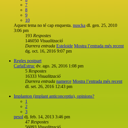
7
8
9
10
Aquest tema no té cap enquesta.
nuscka
dl. gen. 25, 2010
3:06 pm
193
Respostes
146050
Visualització
Darrera entrada
Esteloide
Mostra l’entrada més recent
dg. oct. 16, 2016 9:07 pm
Regles postpart
CarlaEstruc
dv. ago. 26, 2016 1:08 pm
5
Respostes
16333
Visualització
Darrera entrada
namerce
Mostra l’entrada més recent
dl. set. 26, 2016 12:43 pm
Implanton (implant anticonceptiu), opinions?
1
2
3
pesol
dj. feb. 14, 2013 3:46 pm
47
Respostes
56093
Visualització