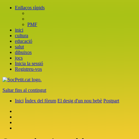
Enllaços ràpids
PMF
inici
cultura
educació
salut
dibuixos
jocs
Inicia la sessió
Registreu-vos
Saltar fins al contingut
Inici
Índex del fòrum
El desig d'un nou bebè
Postpart