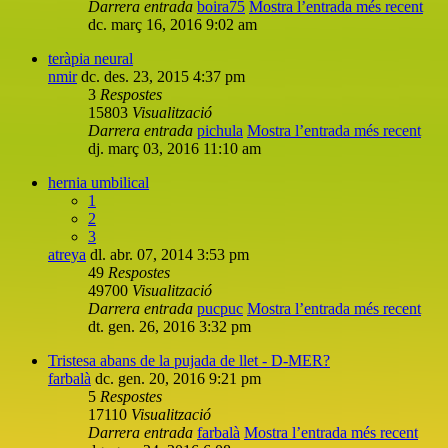
Darrera entrada
boira75
Mostra l’entrada més recent
dc. març 16, 2016 9:02 am
teràpia neural
nmir
dc. des. 23, 2015 4:37 pm
3
Respostes
15803
Visualització
Darrera entrada
pichula
Mostra l’entrada més recent
dj. març 03, 2016 11:10 am
hernia umbilical
1
2
3
atreya
dl. abr. 07, 2014 3:53 pm
49
Respostes
49700
Visualització
Darrera entrada
pucpuc
Mostra l’entrada més recent
dt. gen. 26, 2016 3:32 pm
Tristesa abans de la pujada de llet - D-MER?
farbalà
dc. gen. 20, 2016 9:21 pm
5
Respostes
17110
Visualització
Darrera entrada
farbalà
Mostra l’entrada més recent