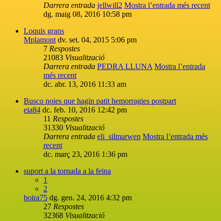
Darrera entrada
jellwill2
Mostra l’entrada més recent
dg. maig 08, 2016 10:58 pm
Loquis grans
Mplamont
dv. set. 04, 2015 5:06 pm
7
Respostes
21083
Visualització
Darrera entrada
PEDRA LLUNA
Mostra l’entrada
més recent
dc. abr. 13, 2016 11:33 am
Busco noies que hagin patit hemorragies postpart
eia84
dc. feb. 10, 2016 12:42 pm
11
Respostes
31330
Visualització
Darrera entrada
eli_silmarwen
Mostra l’entrada més
recent
dc. març 23, 2016 1:36 pm
suport a la tornada a la feina
1
2
boira75
dg. gen. 24, 2016 4:32 pm
27
Respostes
32368
Visualització